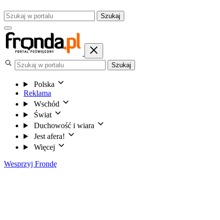
Szukaj
Szukaj
Polska
Reklama
Wschód
Świat
Duchowość i wiara
Jest afera!
Więcej
Wesprzyj Frondę