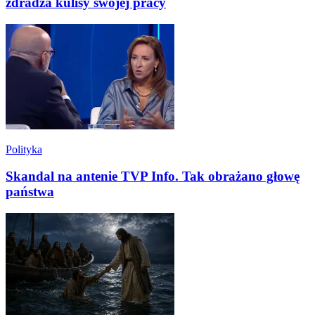
zdradza kulisy swojej pracy
Polityka
Skandal na antenie TVP Info. Tak obrażano głowę
państwa