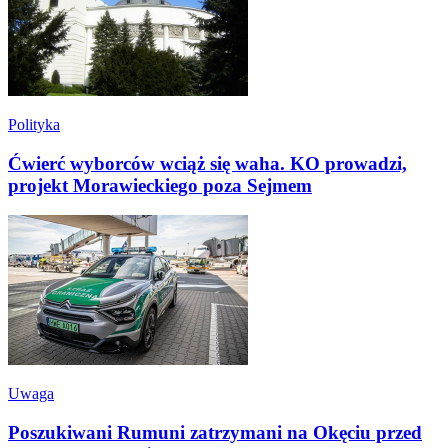
Polityka
Ćwierć wyborców wciąż się waha. KO prowadzi,
projekt Morawieckiego poza Sejmem
Uwaga
Poszukiwani Rumuni zatrzymani na Okęciu przed