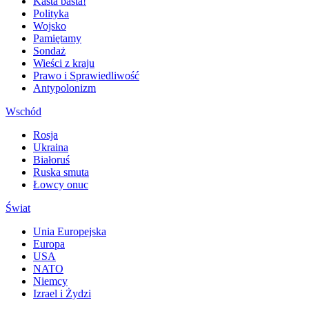
Kasta basta!
Polityka
Wojsko
Pamiętamy
Sondaż
Wieści z kraju
Prawo i Sprawiedliwość
Antypolonizm
Wschód
Rosja
Ukraina
Białoruś
Ruska smuta
Łowcy onuc
Świat
Unia Europejska
Europa
USA
NATO
Niemcy
Izrael i Żydzi