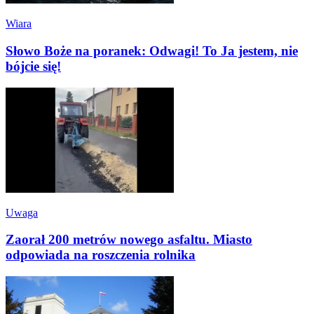
Wiara
Słowo Boże na poranek: Odwagi! To Ja jestem, nie
bójcie się!
Uwaga
Zaorał 200 metrów nowego asfaltu. Miasto
odpowiada na roszczenia rolnika