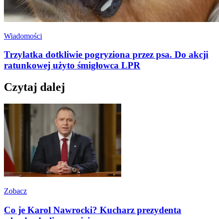
Wiadomości
Trzylatka dotkliwie pogryziona przez psa. Do akcji
ratunkowej użyto śmigłowca LPR
Czytaj dalej
Zobacz
Co je Karol Nawrocki? Kucharz prezydenta