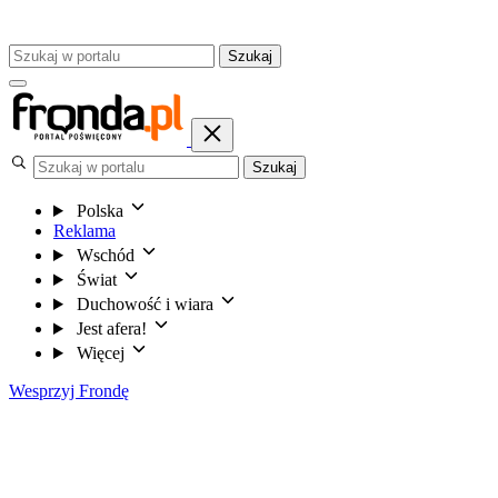
Szukaj
Szukaj
Polska
Reklama
Wschód
Świat
Duchowość i wiara
Jest afera!
Więcej
Wesprzyj Frondę