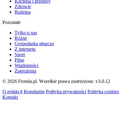
Kuchnia i przepisy
Zdrowie
Rodzina
Pozostałe
Tylko u nas
Różne
Gospodarka głupcze
Z internetu
Sport
Pilne
Wiadomości
Zagrożenia
© 2026 Fronda.pl. Wszelkie prawa zastrzeżone.
v3.0.12
O redakcji
Regulamin
Polityka prywatności
Polityka cookies
Kontakt