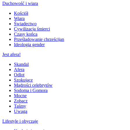
Duchowość i wiara
Kościół
Wiara
Świadectwo
Cywilizacja śmierci
Czasy końca
Prześladowanie chrześcijan
Ideologia gender
Jest afera!
Skandal
Afera
Odlot
Szokujące
Mądrości celebrytów
Sodoma i Gomora
Mocne
Zobacz
Taśmy
Uwaga
Lifestyle i obyczaje