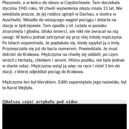
Płaszowie, a w końcu do obozu w Częstochowie. Tam doczekała
stycznia 1945 roku. W chwili wyzwolenia obozu miała 13 lat. Nie
wiedziała jeszcze, że jej rodzice zginęli w Dachau, a siostra w
Auschwitz. Wsiadła do wiozącego węgiel pociągu i dotarła na
stację w Jędrzejowie. Tam opadła z sił. Leżała w pasiaku
zmarznięta i głodna, bliska śmierci, ale nikt nie zwracał na nią
uwagi. W końcu jednak zatrzymał się przy niej młody mężczyzna.
Po latach wspominała, że popłakała się, kiedy zapytał ją o imię.
Przyzwyczaiła się już do bycia numerem. Powiedziała, że musi
dotrzeć do Krakowa. Mężczyzna na chwilę się oddalił, po czym
wrócił z herbatą, chlebem i serem. Mimo posiłku, nie była jednak
w stanie ustać. Mężczyzna wziął ją więc na ręce i niósł 3 km do
stacji, z której odjeżdżał pociąg do Krakowa.
Mężczyzna ten był klerykiem. Edith zapamiętała jego nazwisko, był
to Karol Wojtyła.
Dalsza część artykułu pod video