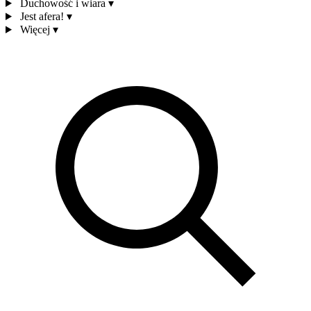
Duchowość i wiara
▾
Jest afera!
▾
Więcej
▾