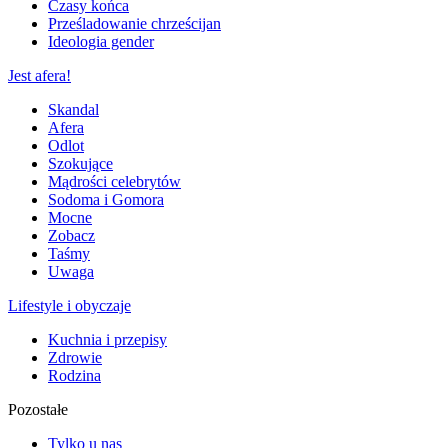
Czasy końca
Prześladowanie chrześcijan
Ideologia gender
Jest afera!
Skandal
Afera
Odlot
Szokujące
Mądrości celebrytów
Sodoma i Gomora
Mocne
Zobacz
Taśmy
Uwaga
Lifestyle i obyczaje
Kuchnia i przepisy
Zdrowie
Rodzina
Pozostałe
Tylko u nas