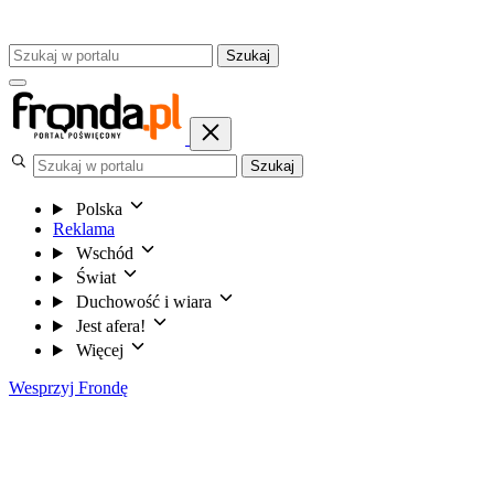
Szukaj
Szukaj
Polska
Reklama
Wschód
Świat
Duchowość i wiara
Jest afera!
Więcej
Wesprzyj Frondę