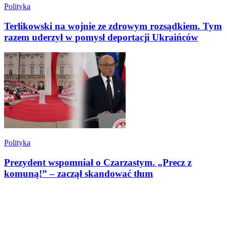
Polityka
Terlikowski na wojnie ze zdrowym rozsądkiem. Tym
razem uderzył w pomysł deportacji Ukraińców
Polityka
Prezydent wspomniał o Czarzastym. „Precz z
komuną!” – zaczął skandować tłum