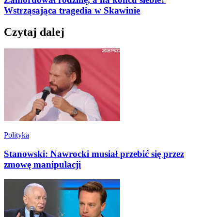
Wstrząsająca tragedia w Skawinie
Czytaj dalej
Polityka
Stanowski: Nawrocki musiał przebić się przez
zmowę manipulacji