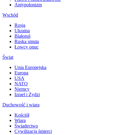
Antypolonizm
Wschód
Rosja
Ukraina
Białoruś
Ruska smuta
Łowcy onuc
Świat
Unia Europejska
Europa
USA
NATO
Niemcy
Izrael i Żydzi
Duchowość i wiara
Kościół
Wiara
Świadectwo
Cywilizacja śmierci