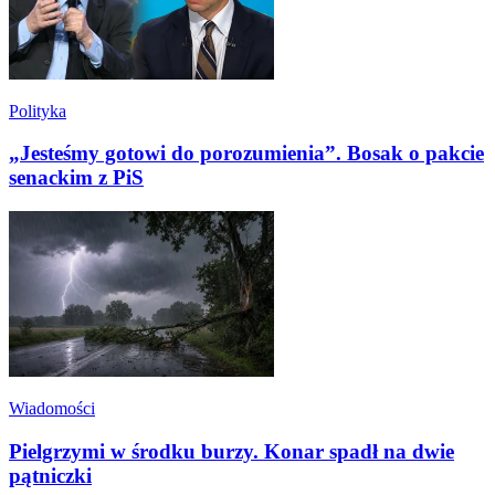
Polityka
„Jesteśmy gotowi do porozumienia”. Bosak o pakcie
senackim z PiS
Wiadomości
Pielgrzymi w środku burzy. Konar spadł na dwie
pątniczki