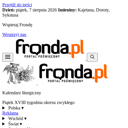
Przejdź do treści
Dzień:
piątek, 7 sierpnia 2026
Imieniny:
Kajetana, Doroty,
Sykstusa
Wspieraj Frondę
Wesprzyj nas
Kalendarz liturgiczny
Piątek XVIII tygodnia okresu zwykłego
Polska
▾
Reklama
Wschód
▾
Świat
▾