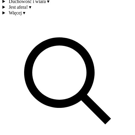
Duchowość i wiara
▾
Jest afera!
▾
Więcej
▾