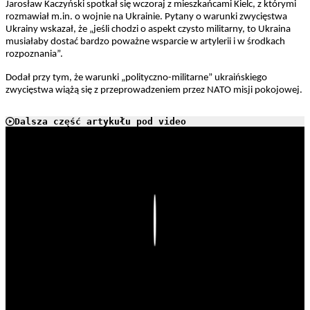
Jarosław Kaczyński spotkał się wczoraj z mieszkańcami Kielc, z którymi
rozmawiał m.in. o wojnie na Ukrainie. Pytany o warunki zwycięstwa
Ukrainy wskazał, że „jeśli chodzi o aspekt czysto militarny, to Ukraina
musiałaby dostać bardzo poważne wsparcie w artylerii i w środkach
rozpoznania”.
Dodał przy tym, że warunki „polityczno-militarne” ukraińskiego
zwycięstwa wiążą się z przeprowadzeniem przez NATO misji pokojowej.
Dalsza część artykułu pod video
Play