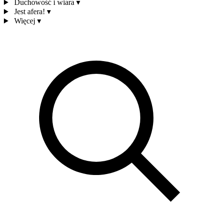
Duchowość i wiara
▾
Jest afera!
▾
Więcej
▾