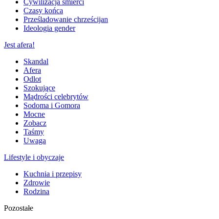
Cywilizacja śmierci
Czasy końca
Prześladowanie chrześcijan
Ideologia gender
Jest afera!
Skandal
Afera
Odlot
Szokujące
Mądrości celebrytów
Sodoma i Gomora
Mocne
Zobacz
Taśmy
Uwaga
Lifestyle i obyczaje
Kuchnia i przepisy
Zdrowie
Rodzina
Pozostałe