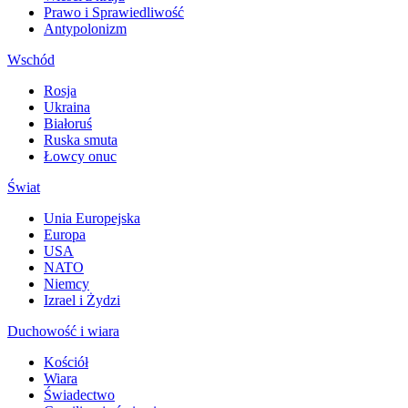
Prawo i Sprawiedliwość
Antypolonizm
Wschód
Rosja
Ukraina
Białoruś
Ruska smuta
Łowcy onuc
Świat
Unia Europejska
Europa
USA
NATO
Niemcy
Izrael i Żydzi
Duchowość i wiara
Kościół
Wiara
Świadectwo