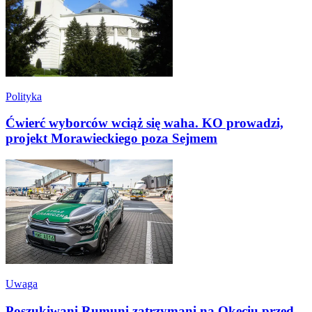
Polityka
Ćwierć wyborców wciąż się waha. KO prowadzi,
projekt Morawieckiego poza Sejmem
Uwaga
Poszukiwani Rumuni zatrzymani na Okęciu przed