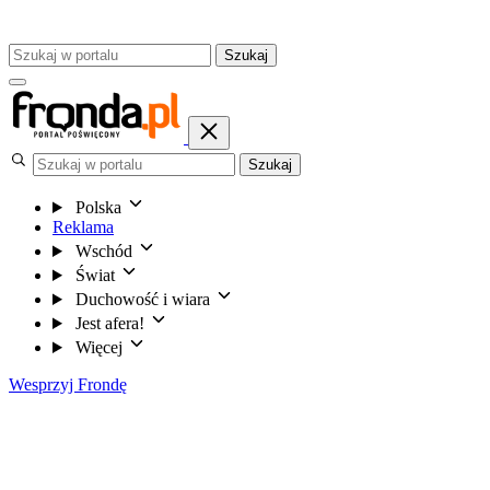
Szukaj
Szukaj
Polska
Reklama
Wschód
Świat
Duchowość i wiara
Jest afera!
Więcej
Wesprzyj Frondę