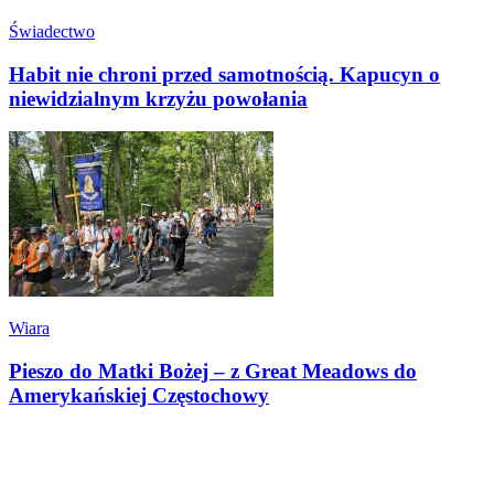
Świadectwo
Habit nie chroni przed samotnością. Kapucyn o
niewidzialnym krzyżu powołania
Wiara
Pieszo do Matki Bożej – z Great Meadows do
Amerykańskiej Częstochowy