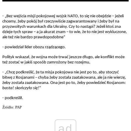
- „Bez wejścia misji pokojowej wojsk NATO, to się nie obejdzie – jeżeli
chcemy, żeby pokój był rzeczywiście zagwarantowany i żeby był na
przyzwoitych warunkach dla Ukrainy. Czy to nastąpi? Jeżeli ktoś zna
dzieje tych spraw – a ja akurat znam – to wie, że to nie jest wykluczone,
ale też nie bardzo prawdopodobne”
- powiedział lider obozu rządzącego.
Polityk wskazał, że wojna może trwać jeszcze długo, ale konflikt może
też zostać w jakiś sposób zamrożony bez rozejmu,
- „Chcę podkreślić, że ta misja pokojowa nie jest po to, aby stoczyć
bitwę z Rosjanami – chyba żeby została zaatakowana, ale ja nie wierzę,
żeby została zaatakowana. Ona jest po to, żeby powiedzieć Rosjanom:
basta! skończyło się!
”
- podkreślił.
Źródło: PAP
ad