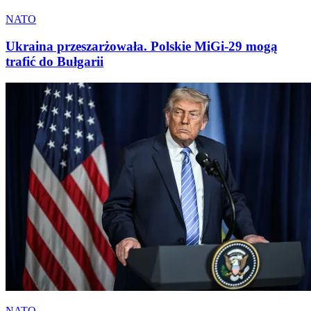
NATO
Ukraina przeszarżowała. Polskie MiGi-29 mogą
trafić do Bułgarii
NATO