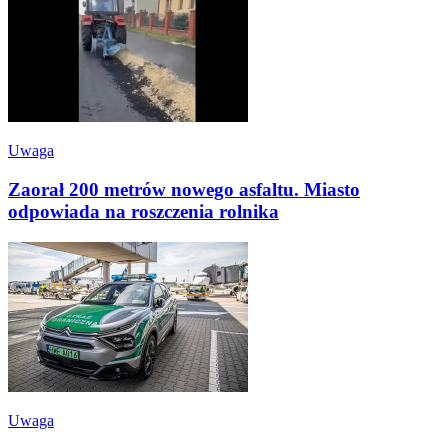
Uwaga
Zaorał 200 metrów nowego asfaltu. Miasto
odpowiada na roszczenia rolnika
Uwaga