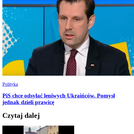
Polityka
PiS chce odsyłać leniwych Ukraińców. Pomysł
jednak dzieli prawicę
Czytaj dalej