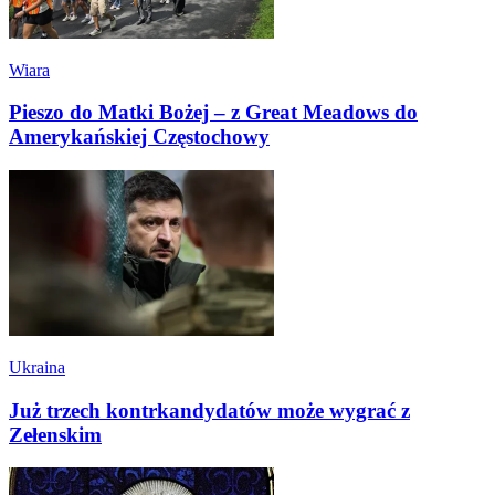
Wiara
Pieszo do Matki Bożej – z Great Meadows do
Amerykańskiej Częstochowy
Ukraina
Już trzech kontrkandydatów może wygrać z
Zełenskim