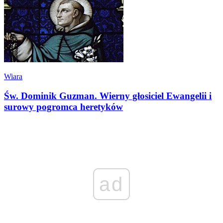
Wiara
Św. Dominik Guzman. Wierny głosiciel Ewangelii i
surowy pogromca heretyków
ad