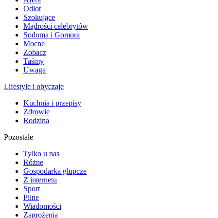
Odlot
Szokujące
Mądrości celebrytów
Sodoma i Gomora
Mocne
Zobacz
Taśmy
Uwaga
Lifestyle i obyczaje
Kuchnia i przepisy
Zdrowie
Rodzina
Pozostałe
Tylko u nas
Różne
Gospodarka głupcze
Z internetu
Sport
Pilne
Wiadomości
Zagrożenia