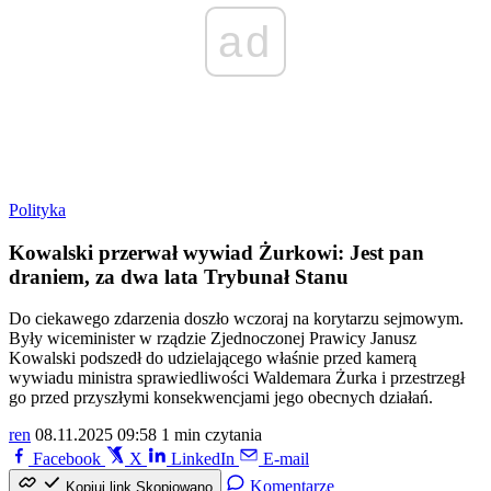
ad
Polityka
Kowalski przerwał wywiad Żurkowi: Jest pan
draniem, za dwa lata Trybunał Stanu
Do ciekawego zdarzenia doszło wczoraj na korytarzu sejmowym.
Były wiceminister w rządzie Zjednoczonej Prawicy Janusz
Kowalski podszedł do udzielającego właśnie przed kamerą
wywiadu ministra sprawiedliwości Waldemara Żurka i przestrzegł
go przed przyszłymi konsekwencjami jego obecnych działań.
ren
08.11.2025 09:58
1 min czytania
Facebook
X
LinkedIn
E-mail
Komentarze
Kopiuj link
Skopiowano