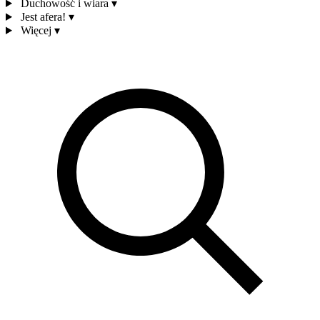
Duchowość i wiara
▾
Jest afera!
▾
Więcej
▾