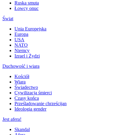
Ruska smuta
Łowcy onuc
Świat
Unia Europejska
Europa
USA
NATO
Niemcy
Izrael i Żydzi
Duchowość i wiara
Kościół
Wiara
Świadectwo
Cywilizacja śmierci
Czasy końca
Prześladowanie chrześcijan
Ideologia gender
Jest afera!
Skandal
Afera