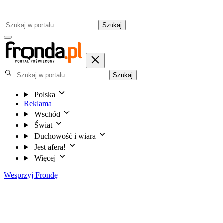
Szukaj
Szukaj
Polska
Reklama
Wschód
Świat
Duchowość i wiara
Jest afera!
Więcej
Wesprzyj Frondę