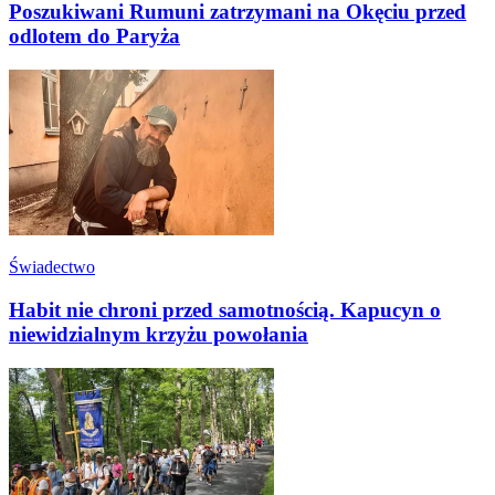
Poszukiwani Rumuni zatrzymani na Okęciu przed
odlotem do Paryża
Świadectwo
Habit nie chroni przed samotnością. Kapucyn o
niewidzialnym krzyżu powołania