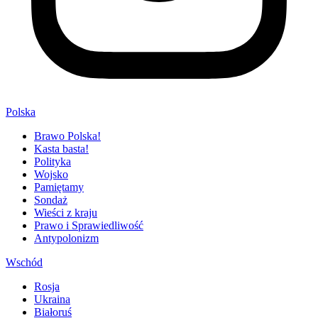
Polska
Brawo Polska!
Kasta basta!
Polityka
Wojsko
Pamiętamy
Sondaż
Wieści z kraju
Prawo i Sprawiedliwość
Antypolonizm
Wschód
Rosja
Ukraina
Białoruś