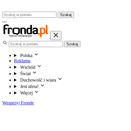
Szukaj
Szukaj
Polska
Reklama
Wschód
Świat
Duchowość i wiara
Jest afera!
Więcej
Wesprzyj Frondę