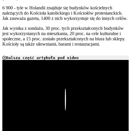
6 900 - tyle w Holandii znajduje się budynków kościelnych
należących do Kościoła katolickiego i Kościołów protestanckich.
Jak zauważa gazeta, 1400 z nich wykorzystuje się do innych celów.
Jak wynika z sondażu, 30 proc. tych przekształconych budynków
jest wykorzystanych na mieszkania, 20 proc. na cele kulturalne i
społeczne, a 15 proc. zostało przekształconych na biura lub sklepy.
Kościoły są także siłowniami, barami i restauracjami.
Dalsza część artykułu pod video
Play