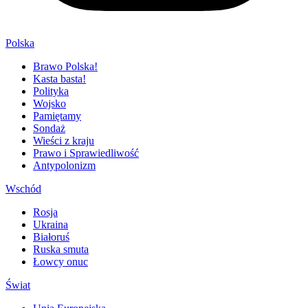
Polska
Brawo Polska!
Kasta basta!
Polityka
Wojsko
Pamiętamy
Sondaż
Wieści z kraju
Prawo i Sprawiedliwość
Antypolonizm
Wschód
Rosja
Ukraina
Białoruś
Ruska smuta
Łowcy onuc
Świat