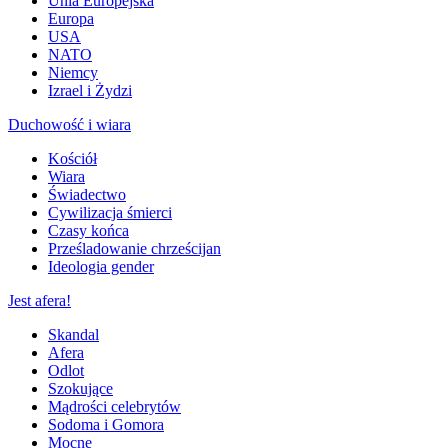
Unia Europejska
Europa
USA
NATO
Niemcy
Izrael i Żydzi
Duchowość i wiara
Kościół
Wiara
Świadectwo
Cywilizacja śmierci
Czasy końca
Prześladowanie chrześcijan
Ideologia gender
Jest afera!
Skandal
Afera
Odlot
Szokujące
Mądrości celebrytów
Sodoma i Gomora
Mocne