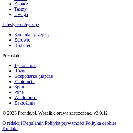
Zobacz
Taśmy
Uwaga
Lifestyle i obyczaje
Kuchnia i przepisy
Zdrowie
Rodzina
Pozostałe
Tylko u nas
Różne
Gospodarka głupcze
Z internetu
Sport
Pilne
Wiadomości
Zagrożenia
© 2026 Fronda.pl. Wszelkie prawa zastrzeżone.
v3.0.12
O redakcji
Regulamin
Polityka prywatności
Polityka cookies
Kontakt