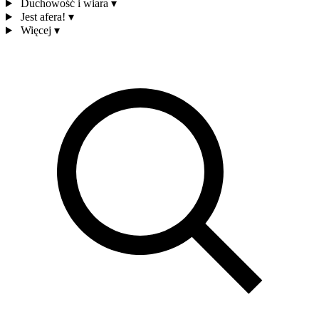
Duchowość i wiara
▾
Jest afera!
▾
Więcej
▾