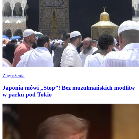
Zagrożenia
Japonia mówi „Stop”! Bez muzułmańskich modlitw
w parku pod Tokio