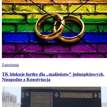
Zagrożenia
TK blokuje furtkę dla „małżeństw” jednopłciowych.
Niezgodne z Konstytucją