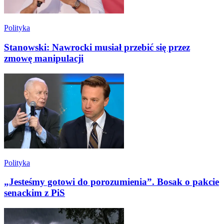
Polityka
Stanowski: Nawrocki musiał przebić się przez
zmowę manipulacji
Polityka
„Jesteśmy gotowi do porozumienia”. Bosak o pakcie
senackim z PiS