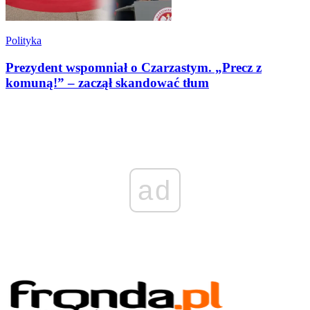
Polityka
Prezydent wspomniał o Czarzastym. „Precz z
komuną!” – zaczął skandować tłum
ad