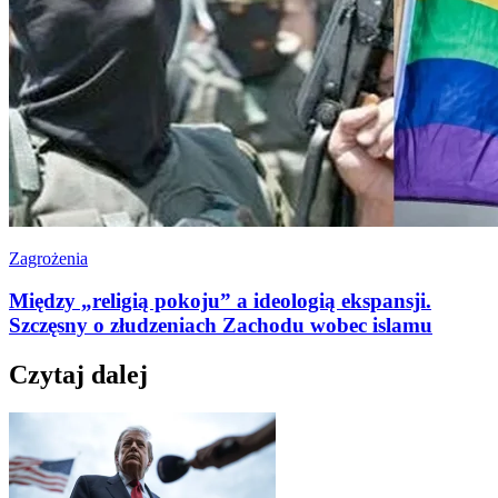
Zagrożenia
Między „religią pokoju” a ideologią ekspansji.
Szczęsny o złudzeniach Zachodu wobec islamu
Czytaj dalej