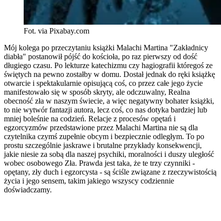
Fot. via Pixabay.com
Mój kolega po przeczytaniu książki Malachi Martina "Zakładnicy
diabła" postanowił pójść do kościoła, po raz pierwszy od dość
długiego czasu. Po lekturze katechizmu czy hagiografii któregoś ze
świętych na pewno zostałby w domu. Dostał jednak do ręki książkę
otwarcie i spektakularnie opisującą coś, co przez całe jego życie
manifestowało się w sposób skryty, ale odczuwalny, Realna
obecność zła w naszym świecie, a więc negatywny bohater książki,
to nie wytwór fantazji autora, lecz coś, co nas dotyka bardziej lub
mniej boleśnie na codzień. Relacje z procesów opętań i
egzorcyzmów przedstawione przez Malachi Martina nie są dla
czytelnika czymś zupełnie obcym i bezpiecznie odległym. To po
prostu szczególnie jaskrawe i brutalne przykłady konsekwencji,
jakie niesie za sobą dla naszej psychiki, moralności i duszy uległość
wobec osobowego Zła. Prawda jest taka, że te trzy czynniki -
opętany, zły duch i egzorcysta - są ściśle związane z rzeczywistością
życia i jego sensem, takim jakiego wszyscy codziennie
doświadczamy.