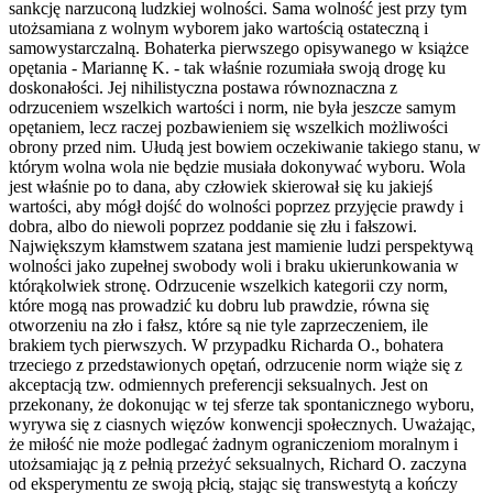
sankcję narzuconą ludzkiej wolności. Sama wolność jest przy tym
utożsamiana z wolnym wyborem jako wartością ostateczną i
samowystarczalną. Bohaterka pierwszego opisywanego w książce
opętania - Mariannę K. - tak właśnie rozumiała swoją drogę ku
doskonałości. Jej nihilistyczna postawa równoznaczna z
odrzuceniem wszelkich wartości i norm, nie była jeszcze samym
opętaniem, lecz raczej pozbawieniem się wszelkich możliwości
obrony przed nim. Ułudą jest bowiem oczekiwanie takiego stanu, w
którym wolna wola nie będzie musiała dokonywać wyboru. Wola
jest właśnie po to dana, aby człowiek skierował się ku jakiejś
wartości, aby mógł dojść do wolności poprzez przyjęcie prawdy i
dobra, albo do niewoli poprzez poddanie się złu i fałszowi.
Największym kłamstwem szatana jest mamienie ludzi perspektywą
wolności jako zupełnej swobody woli i braku ukierunkowania w
którąkolwiek stronę. Odrzucenie wszelkich kategorii czy norm,
które mogą nas prowadzić ku dobru lub prawdzie, równa się
otworzeniu na zło i fałsz, które są nie tyle zaprzeczeniem, ile
brakiem tych pierwszych. W przypadku Richarda O., bohatera
trzeciego z przedstawionych opętań, odrzucenie norm wiąże się z
akceptacją tzw. odmiennych preferencji seksualnych. Jest on
przekonany, że dokonując w tej sferze tak spontanicznego wyboru,
wyrywa się z ciasnych więzów konwencji społecznych. Uważając,
że miłość nie może podlegać żadnym ograniczeniom moralnym i
utożsamiając ją z pełnią przeżyć seksualnych, Richard O. zaczyna
od eksperymentu ze swoją płcią, stając się transwestytą a kończy