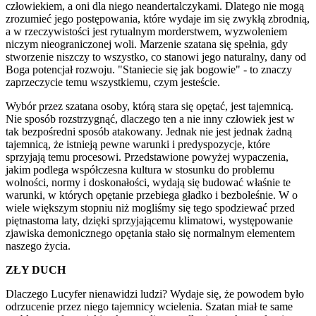
człowiekiem, a oni dla niego neandertalczykami. Dlatego nie mogą
zrozumieć jego postępowania, które wydaje im się zwykłą zbrodnią,
a w rzeczywistości jest rytualnym morderstwem, wyzwoleniem
niczym nieograniczonej woli. Marzenie szatana się spełnia, gdy
stworzenie niszczy to wszystko, co stanowi jego naturalny, dany od
Boga potencjał rozwoju. "Staniecie się jak bogowie" - to znaczy
zaprzeczycie temu wszystkiemu, czym jesteście.
Wybór przez szatana osoby, którą stara się opętać, jest tajemnicą.
Nie sposób rozstrzygnąć, dlaczego ten a nie inny człowiek jest w
tak bezpośredni sposób atakowany. Jednak nie jest jednak żadną
tajemnicą, że istnieją pewne warunki i predyspozycje, które
sprzyjają temu procesowi. Przedstawione powyżej wypaczenia,
jakim podlega współczesna kultura w stosunku do problemu
wolności, normy i doskonałości, wydają się budować właśnie te
warunki, w których opętanie przebiega gładko i bezboleśnie. W o
wiele większym stopniu niż mogliśmy się tego spodziewać przed
piętnastoma laty, dzięki sprzyjającemu klimatowi, występowanie
zjawiska demonicznego opętania stało się normalnym elementem
naszego życia.
ZŁY DUCH
Dlaczego Lucyfer nienawidzi ludzi? Wydaje się, że powodem było
odrzucenie przez niego tajemnicy wcielenia. Szatan miał te same