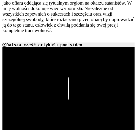
jako ofiara oddająca się rytualnym orgiom na ołtarzu satanistów. W
imię wolności dokonuje więc wyboru zła. Niezależnie od
wszystkich zapewnień o sukcesach i szczęściu oraz wizji
szczególnej swobody, które roztaczano przed ofiarą by doprowadzić
ją do tego stanu, człowiek z chwilą poddania się owej presji
kompletnie traci wolność.
Dalsza część artykułu pod video
Play