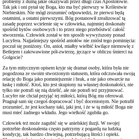
problemy z dumą jakie okazywali przez długi czas Apostołowie.
Tak jak i oni pytał się Boga, kto ma być pierwszy w Królestwie
Niebieskim. Nie mógł zrozumieć odpowiedzi, że pierwsi będą
ostatnimi, a ostatni pierwszymi. Bóg postanowił zrealizować tą
zasadę poprzez wcielenie się w człowieka, najmniej doskonały
spośród bytów osobowych i to przez niego przebóstwić całość
stworzenia. Człowiek został w ten sposób wywyższony ponad
Lucyfera. Najjaśniejszy spośród aniołów nie zniósł tego pominięcia:
poczuł się poniżony. On, anioł, miałby wielbić kwilące niemowlę z
Betlejem i zakrwawione pół-zwierzę, jęczące w obliczu śmierci na
Golgocie?
Za tym mitycznym opisem kryje się dramat osoby, która była nie
pogodzona ze swoim stworzonym statusem, która odczuwała swoją
relację do Boga jako pomniejszenie i brak, a nie jako otwarcie na
łaskę i miłość. Ktoś, kto jest skupiony na własnej doskonałości, nie
tylko nie potrafi się nią dzielić, ale nie potrafi też przyjmować.
Lucyfer nie chciał przyjąć tej miłości, którą Bóg mu oferował.
Pragnął sam się czegoś dopracować i być docenionym. Nie potrafił
zrozumieć, że jest kochany taki, jaki jest, i że w tą miłość Boga nie
musi mieć żadnego wkładu. Jego wielkość zgubiła go.
Człowiek też może zagubić się w anielskiej iluzji. W swojej
potrzebie doskonalenia często patrzymy z pogardą na ludzką
kondycję, tak bardzo chwiejną, potrzebującą litości i opieki.