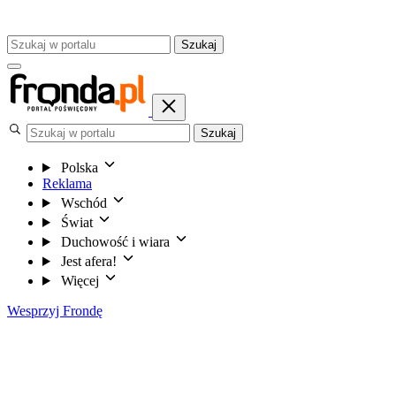
Szukaj
Szukaj
Polska
Reklama
Wschód
Świat
Duchowość i wiara
Jest afera!
Więcej
Wesprzyj Frondę