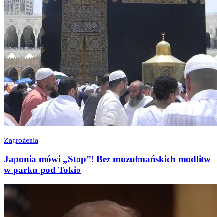
Zagrożenia
Japonia mówi „Stop”! Bez muzułmańskich modlitw
w parku pod Tokio