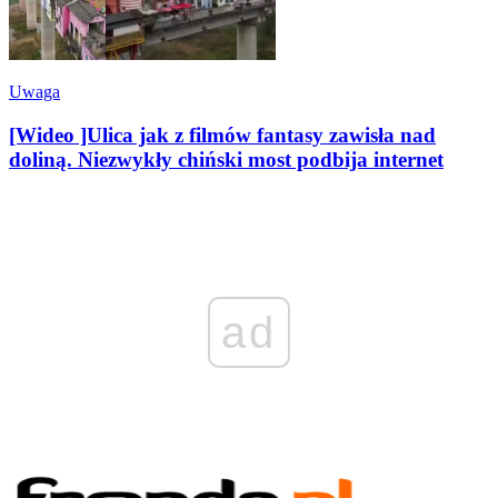
Uwaga
[Wideo ]Ulica jak z filmów fantasy zawisła nad
doliną. Niezwykły chiński most podbija internet
ad