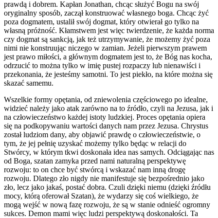
prawdą i dobrem. Kapłan Jonathan, chcąc służyć Bogu na swój
oryginalny sposób, zaczął konstruować własnego boga. Chcąc żyć
poza dogmatem, ustalił swój dogmat, który otwierał go tylko na
własną próżność. Kłamstwem jest więc twierdzenie, że każda norma
czy dogmat są sankcją, jak też utrzymywanie, że możemy żyć poza
nimi nie konstruując niczego w zamian. Jeżeli pierwszym prawem
jest prawo miłości, a głównym dogmatem jest to, że Bóg nas kocha,
odrzucić to można tylko w imię pustej rozpaczy lub nienawiści i
przekonania, że jesteśmy samotni. To jest piekło, na które można się
skazać samemu.
Wszelkie formy opętania, od zniewolenia częściowego po idealne,
widzieć należy jako atak zarówno na to źródło, czyli na Jezusa, jak i
na człowieczeństwo każdej istoty ludzkiej. Proces opętania opiera
się na podkopywaniu wartości danych nam przez Jezusa. Chrystus
został ludziom dany, aby objawić prawdę o człowieczeństwie, o
tym, że jej pełnię uzyskać możemy tylko będąc w relacji do
Stwórcy, w którym tkwi doskonała idea nas samych. Odciągając nas
od Boga, szatan zamyka przed nami naturalną perspektywę
rozwoju: to on chce być stwórcą i wskazać nam inną drogę
rozwoju. Dlatego zło nigdy nie manifestuje się bezpośrednio jako
zło, lecz jako jakaś, postać dobra. Czuli dzięki niemu (dzięki źródłu
mocy, którą oferował Szatan), że wydarzy się coś wielkiego, że
mogą wejść w nową fazę rozwoju, że są w stanie odnieść ogromny
sukces. Demon mami więc ludzi perspektywą doskonałości. Ta