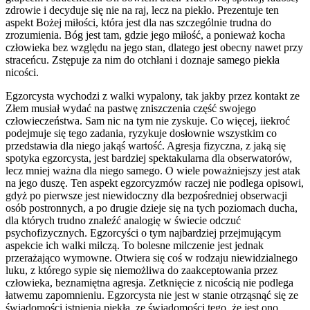
zdrowie i decyduje się nie na raj, lecz na piekło. Prezentuje ten
aspekt Bożej miłości, która jest dla nas szczególnie trudna do
zrozumienia. Bóg jest tam, gdzie jego miłość, a ponieważ kocha
człowieka bez względu na jego stan, dlatego jest obecny nawet przy
straceńcu. Zstępuje za nim do otchłani i doznaje samego piekła
nicości.
Egzorcysta wychodzi z walki wypalony, tak jakby przez kontakt ze
Złem musiał wydać na pastwę zniszczenia część swojego
człowieczeństwa. Sam nic na tym nie zyskuje. Co więcej, iiekroć
podejmuje się tego zadania, ryzykuje dosłownie wszystkim co
przedstawia dla niego jakąś wartość. Agresja fizyczna, z jaką się
spotyka egzorcysta, jest bardziej spektakularna dla obserwatorów,
lecz mniej ważna dla niego samego. O wiele poważniejszy jest atak
na jego duszę. Ten aspekt egzorcyzmów raczej nie podlega opisowi,
gdyż po pierwsze jest niewidoczny dla bezpośredniej obserwacji
osób postronnych, a po drugie dzieje się na tych poziomach ducha,
dla których trudno znaleźć analogię w świecie odczuć
psychofizycznych. Egzorcyści o tym najbardziej przejmującym
aspekcie ich walki milczą. To bolesne milczenie jest jednak
przerażająco wymowne. Otwiera się coś w rodzaju niewidzialnego
luku, z którego sypie się niemożliwa do zaakceptowania przez
człowieka, beznamiętna agresja. Zetknięcie z nicością nie podlega
łatwemu zapomnieniu. Egzorcysta nie jest w stanie otrząsnąć się ze
świadomości istnienia piekła, ze świadomości tego, że jest ono