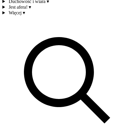
Duchowość i wiara
▾
Jest afera!
▾
Więcej
▾