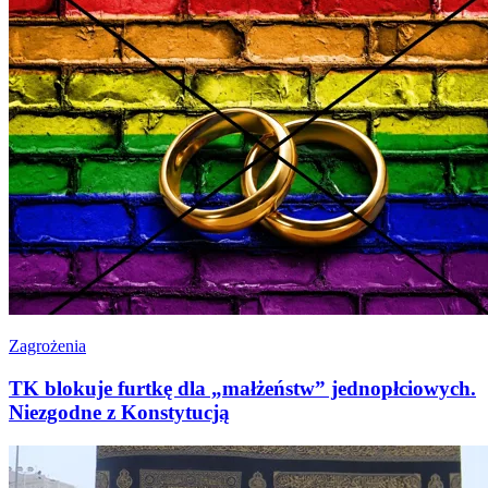
Zagrożenia
TK blokuje furtkę dla „małżeństw” jednopłciowych.
Niezgodne z Konstytucją