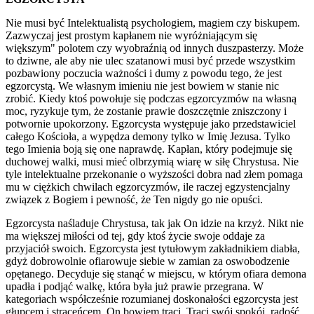
Nie musi być Intelektualistą psychologiem, magiem czy biskupem.
Zazwyczaj jest prostym kapłanem nie wyróżniającym się
większym" polotem czy wyobraźnią od innych duszpasterzy. Może
to dziwne, ale aby nie ulec szatanowi musi być przede wszystkim
pozbawiony poczucia ważności i dumy z powodu tego, że jest
egzorcystą. We własnym imieniu nie jest bowiem w stanie nic
zrobić. Kiedy ktoś powołuje się podczas egzorcyzmów na własną
moc, ryzykuje tym, że zostanie prawie doszczętnie zniszczony i
potwornie upokorzony. Egzorcysta występuje jako przedstawiciel
całego Kościoła, a wypędza demony tylko w Imię Jezusa. Tylko
tego Imienia boją się one naprawdę. Kapłan, który podejmuje się
duchowej walki, musi mieć olbrzymią wiarę w siłę Chrystusa. Nie
tyle intelektualne przekonanie o wyższości dobra nad złem pomaga
mu w ciężkich chwilach egzorcyzmów, ile raczej egzystencjalny
związek z Bogiem i pewność, że Ten nigdy go nie opuści.
Egzorcysta naśladuje Chrystusa, tak jak On idzie na krzyż. Nikt nie
ma większej miłości od tej, gdy ktoś życie swoje oddaje za
przyjaciół swoich. Egzorcysta jest tytułowym zakładnikiem diabła,
gdyż dobrowolnie ofiarowuje siebie w zamian za oswobodzenie
opętanego. Decyduje się stanąć w miejscu, w którym ofiara demona
upadła i podjąć walkę, która była już prawie przegrana. W
kategoriach współcześnie rozumianej doskonałości egzorcysta jest
głupcem i straceńcem. On bowiem traci. Traci swój spokój, radość,