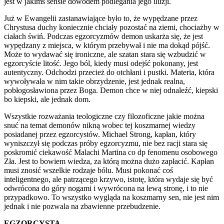
jest w jakimś sensie dowodem podlegania jego iluzji.
Już w Ewangelii zastanawiające było to, że wypędzane przez
Chrystusa duchy koniecznie chciały pozostać na ziemi, chociażby w
ciałach świń. Podczas egzorcyzmów demon uskarża się, że jest
wypędzany z miejsca, w którym przebywał i nie ma dokąd pójść.
Może to wydawać się ironiczne, ale szatan stara się wzbudzić w
egzorcyście litość. Jego ból, kiedy musi odejść pokonany, jest
autentyczny. Odchodzi przecież do otchłani i pustki. Materia, która
wywoływała w nim takie obrzydzenie, jest jednak realna,
pobłogosławiona przez Boga. Demon chce w niej odnaleźć, kiepski
bo kiepski, ale jednak dom.
Wszystkie rozważania teologiczne czy filozoficzne jakie można
snuć na temat demonów nikną wobec tej koszmarnej wiedzy
posiadanej przez egzorcystów. Michael Strong, kapłan, który
wyniszczył się podczas próby egzorcyzmu, nie bez racji stara się
poskromić ciekawość Malachi Martina co dp fenomenu osobowego
Zła. Jest to bowiem wiedza, za którą można dużo zapłacić. Kapłan
musi znosić wszelkie rodzaje bólu. Musi pokonać coś
inteligentnego, ale patrzącego krzywo, istotę, która wydaje się być
odwrócona do góry nogami i wywrócona na lewą stronę, i to nie
przypadkowo. To wszystko wygląda na koszmarny sen, nie jest nim
jednak i nie pozwala na zbawienne przebudzenie.
EGZORCYSTA