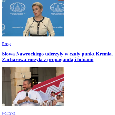
Rosja
Słowa Nawrockiego uderzyły w czuły punkt Kremla.
Zacharowa ruszyła z propagandą i fobiami
Polityka