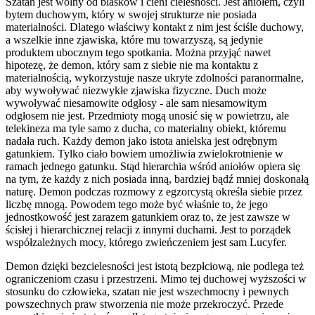
Szatan jest wolny od blasków i cieni cielesności. Jest aniołem, czyli
bytem duchowym, który w swojej strukturze nie posiada
materialności. Dlatego właściwy kontakt z nim jest ściśle duchowy,
a wszelkie inne zjawiska, które mu towarzyszą, są jedynie
produktem ubocznym tego spotkania. Można przyjąć nawet
hipotezę, że demon, który sam z siebie nie ma kontaktu z
materialnością, wykorzystuje nasze ukryte zdolności paranormalne,
aby wywoływać niezwykłe zjawiska fizyczne. Duch może
wywoływać niesamowite odgłosy - ale sam niesamowitym
odgłosem nie jest. Przedmioty mogą unosić się w powietrzu, ale
telekineza ma tyle samo z ducha, co materialny obiekt, któremu
nadała ruch. Każdy demon jako istota anielska jest odrębnym
gatunkiem. Tylko ciało bowiem umożliwia zwielokrotnienie w
ramach jednego gatunku. Stąd hierarchia wśród aniołów opiera się
na tym, że każdy z nich posiada inną, bardziej bądź mniej doskonałą
naturę. Demon podczas rozmowy z egzorcystą określa siebie przez
liczbę mnogą. Powodem tego może być właśnie to, że jego
jednostkowość jest zarazem gatunkiem oraz to, że jest zawsze w
ścisłej i hierarchicznej relacji z innymi duchami. Jest to porządek
współzależnych mocy, którego zwieńczeniem jest sam Lucyfer.
Demon dzięki bezcielesności jest istotą bezpłciową, nie podlega też
ograniczeniom czasu i przestrzeni. Mimo tej duchowej wyższości w
stosunku do człowieka, szatan nie jest wszechmocny i pewnych
powszechnych praw stworzenia nie może przekroczyć. Przede