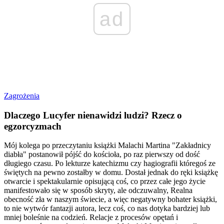
ad
Zagrożenia
Dlaczego Lucyfer nienawidzi ludzi? Rzecz o
egzorcyzmach
Mój kolega po przeczytaniu książki Malachi Martina "Zakładnicy
diabła" postanowił pójść do kościoła, po raz pierwszy od dość
długiego czasu. Po lekturze katechizmu czy hagiografii któregoś ze
świętych na pewno zostałby w domu. Dostał jednak do ręki książkę
otwarcie i spektakularnie opisującą coś, co przez całe jego życie
manifestowało się w sposób skryty, ale odczuwalny, Realna
obecność zła w naszym świecie, a więc negatywny bohater książki,
to nie wytwór fantazji autora, lecz coś, co nas dotyka bardziej lub
mniej boleśnie na codzień. Relacje z procesów opętań i