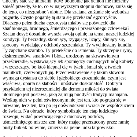
Chcemy stać się aniołami, gdyż podobnie jak demon nie możemy
znieść prawdy, że to, co w najwyższym stopniu duchowe, zniża się
do tego, co niezgrabne \ ulotne. Dla szatana zniżanie się wzbudza
pogardę. Często pogardę tą stara się przekazać egzorcyście.
Dlaczego pełen ducha egzorcysta miałby się poświęcić dla
zhańbionego, brudnego, śmierdzącego i przerażonego człowieka?
Szatan dosyć dosadnie wyraża swoją opinię na temat naszej ludzkiej
kondycji: Ty bezradny, skomlący, rzygający, liżący, śliniący się,
spocony, wydalający odchody szczeniaku. Ty wychłostany kundlu.
Ty zapchane szambo. Ty pretekście do istnienia. Ty skrzepie uryny,
ekskrementów, smarków i błota, urodzony na skrwawionym
prześcieradle, wystawiający łeb spomiędzy cuchnących nóg kobiety
i wrzeszczący, bo ktoś klepnął cię w tyłek i śmiał się z twoich
malutkich, czerwonych jaj. Przeciwstawienie się takim słowom
wymaga dystansu do siebie i głębokiego zrozumienia, czym jest
właściwa, oparta na słabości i ubóstwie doskonałość. Dobrym
przykładem tej niezrozumiałej dla demona miłości do świata
ułomnego jest postawa, jaką zajmują buddyści tradycji mahajana.
Według nich w pełni oświeconym nie jest ten, kto pogrąża się w
nirwanie, lecz ten, kto po jej doświadczeniu wraca ze współczuciem
do świata. Na obrazie, który symbolizuje ten etap ludzkiego
rozwoju, widać powracającego z duchowej podróży,
uśmiechniętego mistrza zen, który mając przerzucony przez ramię
pusty bukłak po winie, zmierza na pełne ludzi targowisko.