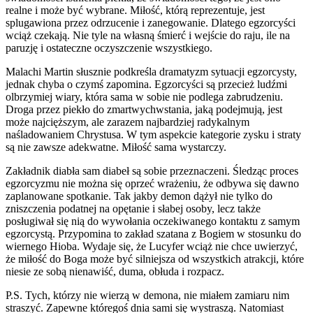
realne i może być wybrane. Miłość, którą reprezentuje, jest
splugawiona przez odrzucenie i zanegowanie. Dlatego egzorcyści
wciąż czekają. Nie tyle na własną śmierć i wejście do raju, ile na
paruzję i ostateczne oczyszczenie wszystkiego.
Malachi Martin słusznie podkreśla dramatyzm sytuacji egzorcysty,
jednak chyba o czymś zapomina. Egzorcyści są przecież ludźmi
olbrzymiej wiary, która sama w sobie nie podlega zabrudzeniu.
Droga przez piekło do zmartwychwstania, jaką podejmują, jest
może najcięższym, ale zarazem najbardziej radykalnym
naśladowaniem Chrystusa. W tym aspekcie kategorie zysku i straty
są nie zawsze adekwatne. Miłość sama wystarczy.
Zakładnik diabła sam diabeł są sobie przeznaczeni. Śledząc proces
egzorcyzmu nie można się oprzeć wrażeniu, że odbywa się dawno
zaplanowane spotkanie. Tak jakby demon dążył nie tylko do
zniszczenia podatnej na opętanie i słabej osoby, lecz także
posługiwał się nią do wywołania oczekiwanego kontaktu z samym
egzorcystą. Przypomina to zakład szatana z Bogiem w stosunku do
wiernego Hioba. Wydaje się, że Lucyfer wciąż nie chce uwierzyć,
że miłość do Boga może być silniejsza od wszystkich atrakcji, które
niesie ze sobą nienawiść, duma, obłuda i rozpacz.
P.S. Tych, którzy nie wierzą w demona, nie miałem zamiaru nim
straszyć. Zapewne któregoś dnia sami się wystraszą. Natomiast