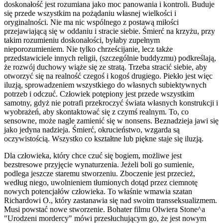
doskonałość jest rozumiana jako moc panowania i kontroli. Buduje
się przede wszystkim na pożądaniu własnej wielkości i
oryginalności. Nie ma nic wspólnego z postawą miłości
przejawiającą się w oddaniu i stracie siebie. Śmierć na krzyżu, przy
takim rozumieniu doskonałości, byłaby zupełnym
nieporozumieniem. Nie tylko chrześcijanie, lecz także
przedstawiciele innych religii, (szczególnie buddyzmu) podkreślają,
że rozwój duchowy wiąże się ze stratą. Trzeba stracić siebie, aby
otworzyć się na realność czegoś i kogoś drugiego. Piekło jest więc
iluzją, sprowadzeniem wszystkiego do własnych subiektywnych
potrzeb i odczuć. Człowiek potępiony jest przede wszystkim
samotny, gdyż nie potrafi przekroczyć świata własnych konstrukcji i
wyobrażeń, aby skontaktować się z czymś realnym. To, co
sensowne, może nagle zamienić się w nonsens. Beznadzieja jawi się
jako jedyna nadzieja. Śmierć, okrucieństwo, wzgarda są
oczywistością. Wszystko co kształtne lub piękne staje się iluzją.
Dla człowieka, który chce czuć się bogiem, możliwe jest
bezstresowe przyjęcie wynaturzenia. Jeżeli boli go sumienie,
podlega jeszcze staremu stworzeniu. Zboczenie jest przecież,
według niego, uwolnieniem tłumionych dotąd przez ciemnotę
nowych potencjałów człowieka. To właśnie wmawia szatan
Richardowi O., który zastanawia się nad swoim transseksualizmem.
Musi powstać nowe stworzenie. Bohater filmu Olwiera Stone^a
"Urodzeni mordercy" mówi przesłuchującym go, że jest nowym