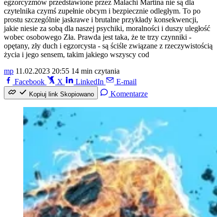
egzorcyzmów przedstawione przez Malachi Martina nie są dla
czytelnika czymś zupełnie obcym i bezpiecznie odległym. To po
prostu szczególnie jaskrawe i brutalne przykłady konsekwencji,
jakie niesie za sobą dla naszej psychiki, moralności i duszy uległość
wobec osobowego Zła. Prawda jest taka, że te trzy czynniki -
opętany, zły duch i egzorcysta - są ściśle związane z rzeczywistością
życia i jego sensem, takim jakiego wszyscy cod
mp
11.02.2023 20:55
14 min czytania
Facebook
X
LinkedIn
E-mail
Komentarze
Kopiuj link
Skopiowano