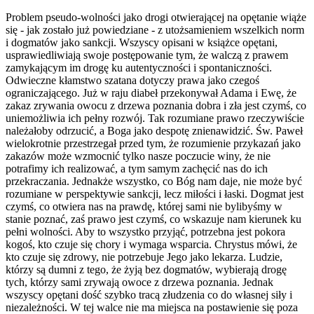
Problem pseudo-wolności jako drogi otwierającej na opętanie wiąże
się - jak zostało już powiedziane - z utożsamieniem wszelkich norm
i dogmatów jako sankcji. Wszyscy opisani w książce opętani,
usprawiedliwiają swoje postępowanie tym, że walczą z prawem
zamykającym im drogę ku autentyczności i spontaniczności.
Odwieczne kłamstwo szatana dotyczy prawa jako czegoś
ograniczającego. Już w raju diabeł przekonywał Adama i Ewę, że
zakaz zrywania owocu z drzewa poznania dobra i zła jest czymś, co
uniemożliwia ich pełny rozwój. Tak rozumiane prawo rzeczywiście
należałoby odrzucić, a Boga jako despotę znienawidzić. Św. Paweł
wielokrotnie przestrzegał przed tym, że rozumienie przykazań jako
zakazów może wzmocnić tylko nasze poczucie winy, że nie
potrafimy ich realizować, a tym samym zachęcić nas do ich
przekraczania. Jednakże wszystko, co Bóg nam daje, nie może być
rozumiane w perspektywie sankcji, lecz miłości i łaski. Dogmat jest
czymś, co otwiera nas na prawdę, której sami nie bylibyśmy w
stanie poznać, zaś prawo jest czymś, co wskazuje nam kierunek ku
pełni wolności. Aby to wszystko przyjąć, potrzebna jest pokora
kogoś, kto czuje się chory i wymaga wsparcia. Chrystus mówi, że
kto czuje się zdrowy, nie potrzebuje Jego jako lekarza. Ludzie,
którzy są dumni z tego, że żyją bez dogmatów, wybierają drogę
tych, którzy sami zrywają owoce z drzewa poznania. Jednak
wszyscy opętani dość szybko tracą złudzenia co do własnej siły i
niezależności. W tej walce nie ma miejsca na postawienie się poza