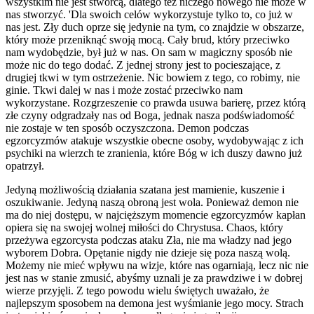
wszystkim nie jest stwórcą, dlatego też niczego nowego nie może w
nas stworzyć. 'Dla swoich celów wykorzystuje tylko to, co już w
nas jest. Zły duch oprze się jedynie na tym, co znajdzie w obszarze,
który może przeniknąć swoją mocą. Cały brud, który przeciwko
nam wydobędzie, był już w nas. On sam w magiczny sposób nie
może nic do tego dodać. Z jednej strony jest to pocieszające, z
drugiej tkwi w tym ostrzeżenie. Nic bowiem z tego, co robimy, nie
ginie. Tkwi dalej w nas i może zostać przeciwko nam
wykorzystane. Rozgrzeszenie co prawda usuwa barierę, przez którą
złe czyny odgradzały nas od Boga, jednak nasza podświadomość
nie zostaje w ten sposób oczyszczona. Demon podczas
egzorcyzmów atakuje wszystkie obecne osoby, wydobywając z ich
psychiki na wierzch te zranienia, które Bóg w ich duszy dawno już
opatrzył.
Jedyną możliwością działania szatana jest mamienie, kuszenie i
oszukiwanie. Jedyną naszą obroną jest wola. Ponieważ demon nie
ma do niej dostępu, w najcięższym momencie egzorcyzmów kapłan
opiera się na swojej wolnej miłości do Chrystusa. Chaos, który
przeżywa egzorcysta podczas ataku Zła, nie ma władzy nad jego
wyborem Dobra. Opętanie nigdy nie dzieje się poza naszą wolą.
Możemy nie mieć wpływu na wizje, które nas ogarniają, lecz nic nie
jest nas w stanie zmusić, abyśmy uznali je za prawdziwe i w dobrej
wierze przyjęli. Z tego powodu wielu świętych uważało, że
najlepszym sposobem na demona jest wyśmianie jego mocy. Strach