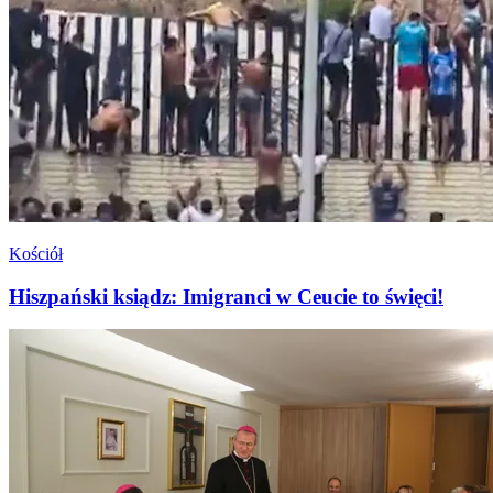
Kościół
Hiszpański ksiądz: Imigranci w Ceucie to święci!