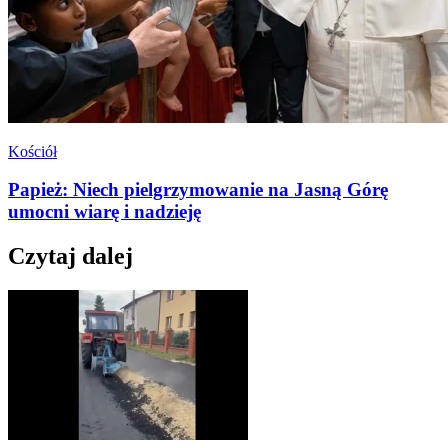
Kościół
Papież: Niech pielgrzymowanie na Jasną Górę
umocni wiarę i nadzieję
Czytaj dalej