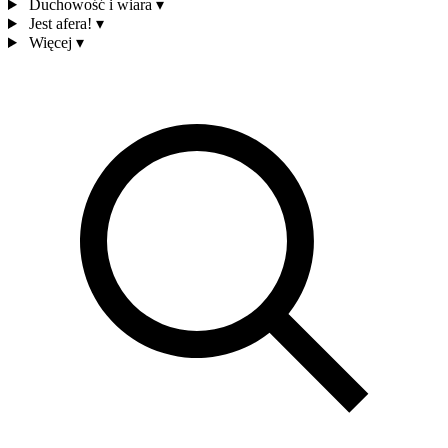
Duchowość i wiara
▾
Jest afera!
▾
Więcej
▾