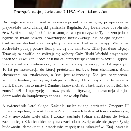
Początek wojny światowej? USA zbroi islamistów!
Do czego może doprowadzić interwencja militarna w Syrii, przypomina na
przykładzie Iraku chaldejski patriarcha Bagdadu. Abp Louis Sako obawia się,
że w Syrii stanie się dokładnie to samo, co w jego ojczyźnie. Tym razem jednak
będzie to miało jeszcze poważniejsze konsekwencje dla całego regionu. -
Codziennie dochodzi do eksplozji i ataków. Ludzie umierają. Media na
Zachodzie podają pewne liczby, ale są one zaniżone. Ofiar jest dużo więcej.
Teraz się to nasiliło, bo zbliżają się wybory. Cały Bliski Wschód przypomina
jeden wielki wulkan. Również u nas czuć reperkusje konfliktu w Syrii i Egipcie.
Starcia miedzy sunnitami i szyitami przenoszą się na nasz grunt. I dzieje się to
10 lat po interwencji, do której pretekstem też była broń chemiczna. Broni
chemicznej nie znaleziono, a kraj jest zniszczony. Nie jest bezpiecznie,
korupcja kwitnie, mnożą się kolejne konflikty. Dziś chcą zrobić to samo w
Syrii. Bardzo nas to martwi. Zamiast interwencji zbrojnej, trzeba pomyśleć, jak
zmusić reżim i opozycję do rozwiązania politycznego. Interwencja zbrojna
doprowadzi do kompletnego chaosu – mówi abp Sako.
A zwierzchnik katolickiego Kościoła melchickiego patriarcha Grzegorz III
Laham uzupełnia, że atak Stanów Zjednoczonych będzie aktem zbrodniczym,
który spowoduje wiele ofiar i zburzy zaufanie świata arabskiego do świata
zachodniego. Zdaniem hierarchy atak zachodu na Syrię wcale nie przysłuży się
budowaniu demokracji,a przeciwnie zwycięstwu islamistów. Kraj zostanie