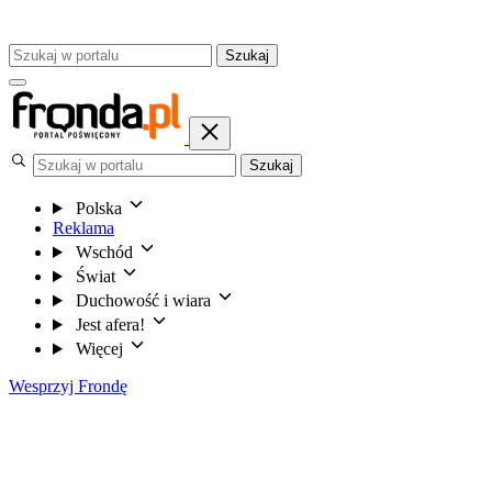
Szukaj
Szukaj
Polska
Reklama
Wschód
Świat
Duchowość i wiara
Jest afera!
Więcej
Wesprzyj Frondę