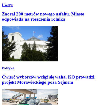
Uwaga
Zaorał 200 metrów nowego asfaltu. Miasto
odpowiada na roszczenia rolnika
Polityka
Ćwierć wyborców wciąż się waha. KO prowadzi,
projekt Morawieckiego poza Sejmem