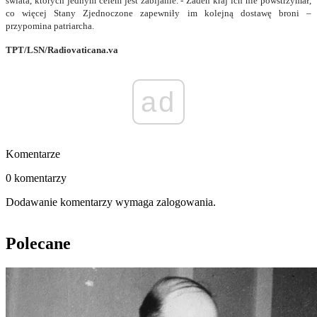
świata, których jednym celem jest zabijanie. - Żaden kraj ich nie powstrzymał,
co więcej Stany Zjednoczone zapewniły im kolejną dostawę broni –
przypomina patriarcha.
TPT/LSN/Radiovaticana.va
ad
Komentarze
0 komentarzy
Dodawanie komentarzy wymaga zalogowania.
Polecane