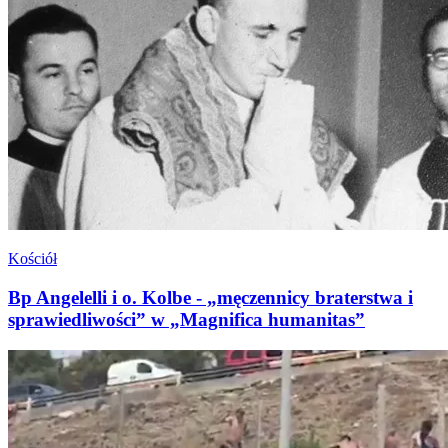
Kościół
Bp Angelelli i o. Kolbe - „męczennicy braterstwa i
sprawiedliwości” w „Magnifica humanitas”