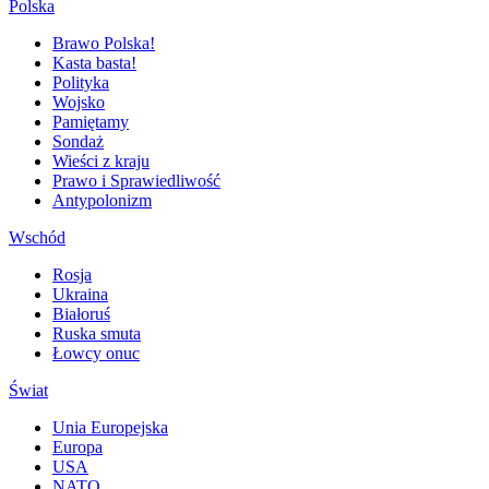
Polska
Brawo Polska!
Kasta basta!
Polityka
Wojsko
Pamiętamy
Sondaż
Wieści z kraju
Prawo i Sprawiedliwość
Antypolonizm
Wschód
Rosja
Ukraina
Białoruś
Ruska smuta
Łowcy onuc
Świat
Unia Europejska
Europa
USA
NATO