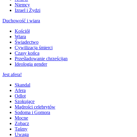
Niemcy
Izrael i Żydzi
Duchowość i wiara
Kościół
Wiara
Świadectwo
Cywilizacja śmierci
Czasy końca
Prześladowanie chrześcijan
Ideologia gender
Jest afera!
Skandal
Afera
Odlot
Szokujące
Mądrości celebrytów
Sodoma i Gomora
Mocne
Zobacz
Taśmy
Uwaga