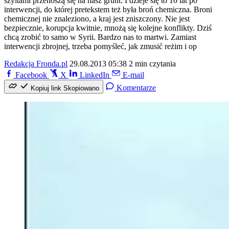
szyitami przenoszą się na nasz grunt. I dzieje się to 10 lat po
interwencji, do której pretekstem też była broń chemiczna. Broni
chemicznej nie znaleziono, a kraj jest zniszczony. Nie jest
bezpiecznie, korupcja kwitnie, mnożą się kolejne konflikty. Dziś
chcą zrobić to samo w Syrii. Bardzo nas to martwi. Zamiast
interwencji zbrojnej, trzeba pomyśleć, jak zmusić reżim i op
Redakcja Fronda.pl
29.08.2013 05:38
2 min czytania
Facebook
X
LinkedIn
E-mail
Komentarze
Kopiuj link
Skopiowano