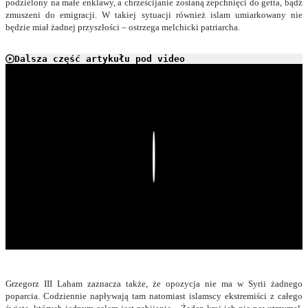
podzielony na małe enklawy, a chrześcijanie zostaną zepchnięci do getta, bądź
zmuszeni do emigracji. W takiej sytuacji również islam umiarkowany nie
będzie miał żadnej przyszłości – ostrzega melchicki patriarcha.
Dalsza część artykułu pod video
Play
Grzegorz III Laham zaznacza także, że opozycja nie ma w Syrii żadnego
poparcia. Codziennie napływają tam natomiast islamscy ekstremiści z całego