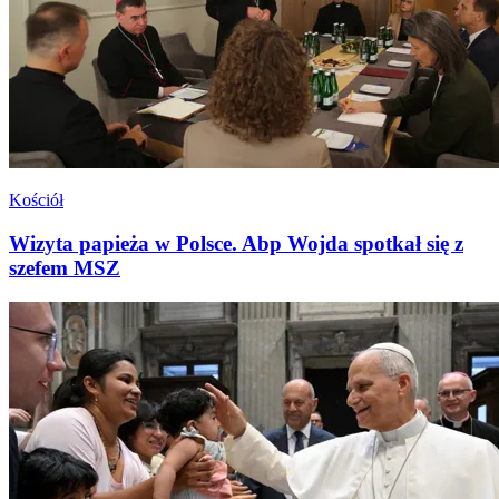
Kościół
Wizyta papieża w Polsce. Abp Wojda spotkał się z
szefem MSZ