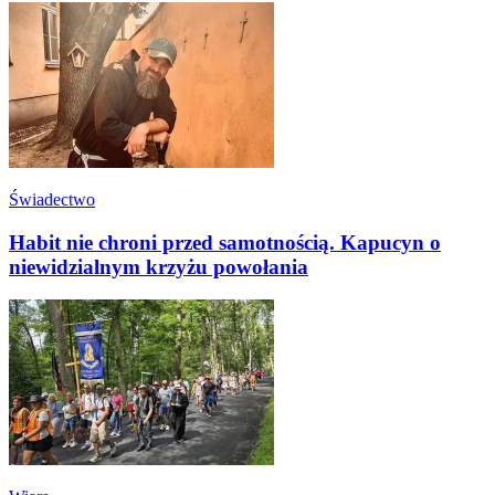
Świadectwo
Habit nie chroni przed samotnością. Kapucyn o
niewidzialnym krzyżu powołania