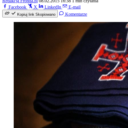
Redakcja Fronda.pl
08.02.2015 16:38
1 min czytania
Facebook
X
LinkedIn
E-mail
Komentarze
Kopiuj link
Skopiowano