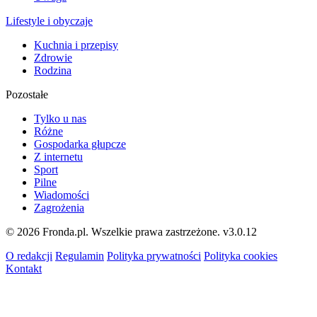
Lifestyle i obyczaje
Kuchnia i przepisy
Zdrowie
Rodzina
Pozostałe
Tylko u nas
Różne
Gospodarka głupcze
Z internetu
Sport
Pilne
Wiadomości
Zagrożenia
© 2026 Fronda.pl. Wszelkie prawa zastrzeżone.
v3.0.12
O redakcji
Regulamin
Polityka prywatności
Polityka cookies
Kontakt