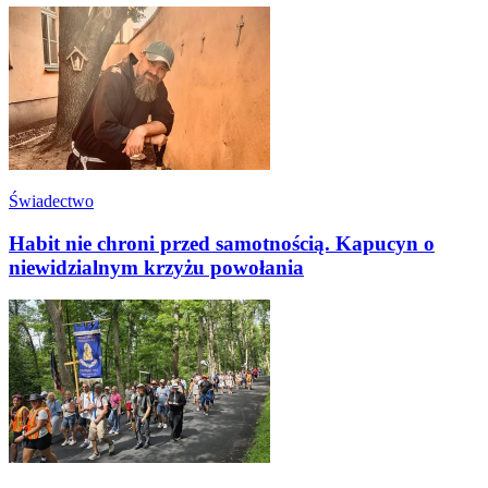
Świadectwo
Habit nie chroni przed samotnością. Kapucyn o
niewidzialnym krzyżu powołania