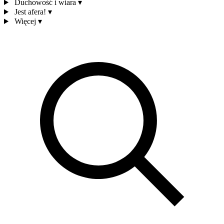
Duchowość i wiara
▾
Jest afera!
▾
Więcej
▾