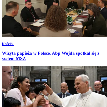
Kościół
Wizyta papieża w Polsce. Abp Wojda spotkał się z
szefem MSZ