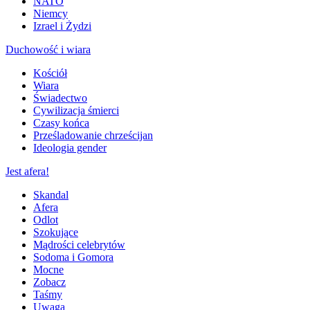
NATO
Niemcy
Izrael i Żydzi
Duchowość i wiara
Kościół
Wiara
Świadectwo
Cywilizacja śmierci
Czasy końca
Prześladowanie chrześcijan
Ideologia gender
Jest afera!
Skandal
Afera
Odlot
Szokujące
Mądrości celebrytów
Sodoma i Gomora
Mocne
Zobacz
Taśmy
Uwaga