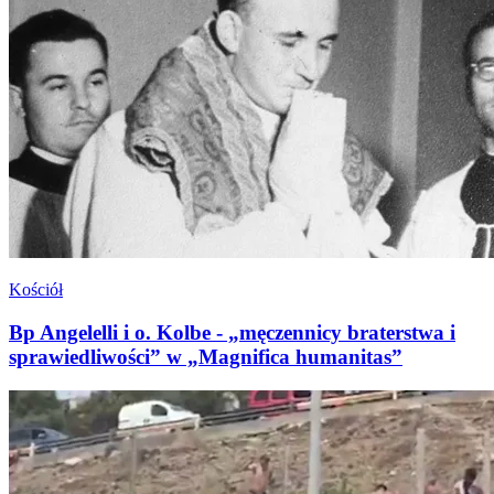
Kościół
Bp Angelelli i o. Kolbe - „męczennicy braterstwa i
sprawiedliwości” w „Magnifica humanitas”