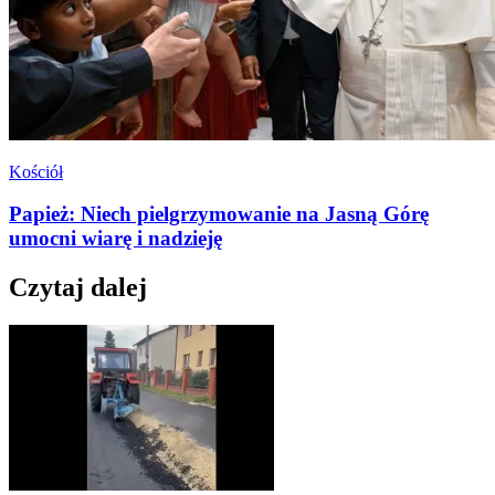
Kościół
Papież: Niech pielgrzymowanie na Jasną Górę
umocni wiarę i nadzieję
Czytaj dalej