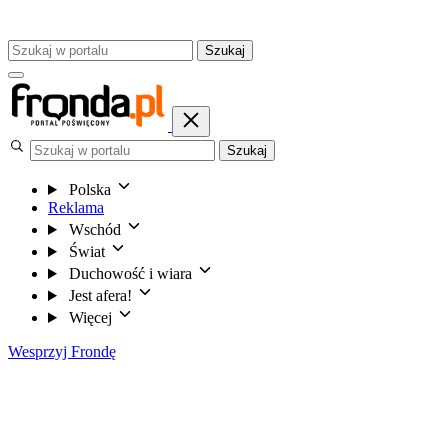
Szukaj
Szukaj
Polska
Reklama
Wschód
Świat
Duchowość i wiara
Jest afera!
Więcej
Wesprzyj Frondę