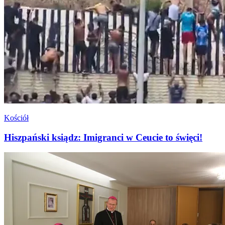
Kościół
Hiszpański ksiądz: Imigranci w Ceucie to święci!