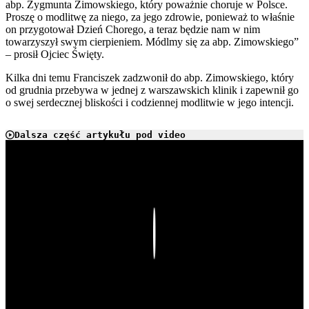
abp. Zygmunta Zimowskiego, który poważnie choruje w Polsce.
Proszę o modlitwę za niego, za jego zdrowie, ponieważ to właśnie
on przygotował Dzień Chorego, a teraz będzie nam w nim
towarzyszył swym cierpieniem. Módlmy się za abp. Zimowskiego”
– prosił Ojciec Święty.
Kilka dni temu Franciszek zadzwonił do abp. Zimowskiego, który
od grudnia przebywa w jednej z warszawskich klinik i zapewnił go
o swej serdecznej bliskości i codziennej modlitwie w jego intencji.
Dalsza część artykułu pod video
Play