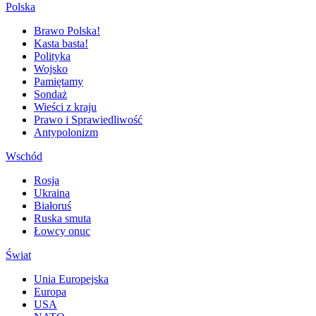
Polska
Brawo Polska!
Kasta basta!
Polityka
Wojsko
Pamiętamy
Sondaż
Wieści z kraju
Prawo i Sprawiedliwość
Antypolonizm
Wschód
Rosja
Ukraina
Białoruś
Ruska smuta
Łowcy onuc
Świat
Unia Europejska
Europa
USA