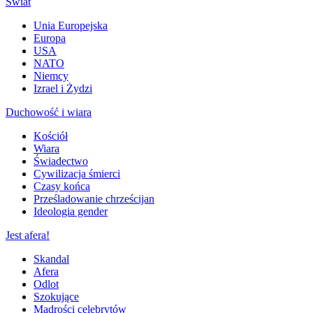
Świat
Unia Europejska
Europa
USA
NATO
Niemcy
Izrael i Żydzi
Duchowość i wiara
Kościół
Wiara
Świadectwo
Cywilizacja śmierci
Czasy końca
Prześladowanie chrześcijan
Ideologia gender
Jest afera!
Skandal
Afera
Odlot
Szokujące
Mądrości celebrytów