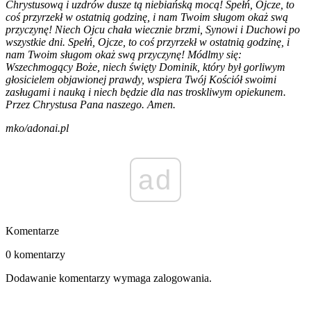
Chrystusową i uzdrów dusze tą niebiańską mocą! Spełń, Ojcze, to
coś przyrzekł w ostatnią godzinę, i nam Twoim sługom okaż swą
przyczynę! Niech Ojcu chała wiecznie brzmi, Synowi i Duchowi po
wszystkie dni. Spełń, Ojcze, to coś przyrzekł w ostatnią godzinę, i
nam Twoim sługom okaż swą przyczynę! Módlmy się:
Wszechmogący Boże, niech święty Dominik, który był gorliwym
głosicielem objawionej prawdy, wspiera Twój Kościół swoimi
zasługami i nauką i niech będzie dla nas troskliwym opiekunem.
Przez Chrystusa Pana naszego. Amen.
mko/adonai.pl
ad
Komentarze
0 komentarzy
Dodawanie komentarzy wymaga zalogowania.