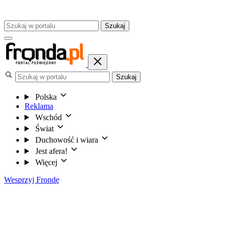
Szukaj
Szukaj
Polska
Reklama
Wschód
Świat
Duchowość i wiara
Jest afera!
Więcej
Wesprzyj Frondę