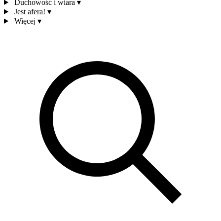
Duchowość i wiara
▾
Jest afera!
▾
Więcej
▾