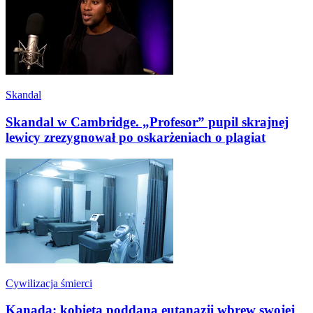
Skandal
Skandal w Cambridge. „Profesor” pupil skrajnej
lewicy zrezygnował po oskarżeniach o plagiat
Cywilizacja śmierci
Kanada: kobieta poddana eutanazji wbrew swojej