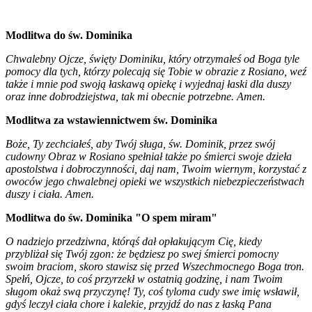
Modlitwa do św. Dominika
Chwalebny Ojcze, święty Dominiku, który otrzymałeś od Boga tyle
pomocy dla tych, którzy polecają się Tobie w obrazie z Rosiano, weź
także i mnie pod swoją łaskawą opiekę i wyjednaj łaski dla duszy
oraz inne dobrodziejstwa, tak mi obecnie potrzebne. Amen.
Modlitwa za wstawiennictwem św. Dominika
Boże, Ty zechciałeś, aby Twój sługa, św. Dominik, przez swój
cudowny Obraz w Rosiano spełniał także po śmierci swoje dzieła
apostolstwa i dobroczynności, daj nam, Twoim wiernym, korzystać z
owoców jego chwalebnej opieki we wszystkich niebezpieczeństwach
duszy i ciała. Amen.
Modlitwa do św. Dominika "O spem miram"
O nadziejo przedziwna, którąś dał opłakującym Cię, kiedy
przybliżał się Twój zgon: że będziesz po swej śmierci pomocny
swoim braciom, skoro stawisz się przed Wszechmocnego Boga tron.
Spełń, Ojcze, to coś przyrzekł w ostatnią godzinę, i nam Twoim
sługom okaż swą przyczynę! Ty, coś tyloma cudy swe imię wsławił,
gdyś leczył ciała chore i kalekie, przyjdź do nas z łaską Pana