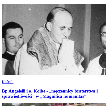
Kościół
Bp Angelelli i o. Kolbe - „męczennicy braterstwa i
sprawiedliwości” w „Magnifica humanitas”