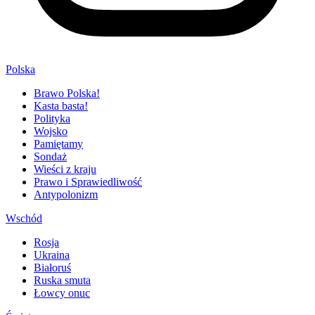
Polska
Brawo Polska!
Kasta basta!
Polityka
Wojsko
Pamiętamy
Sondaż
Wieści z kraju
Prawo i Sprawiedliwość
Antypolonizm
Wschód
Rosja
Ukraina
Białoruś
Ruska smuta
Łowcy onuc