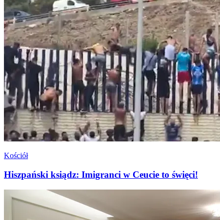
Kościół
Hiszpański ksiądz: Imigranci w Ceucie to święci!