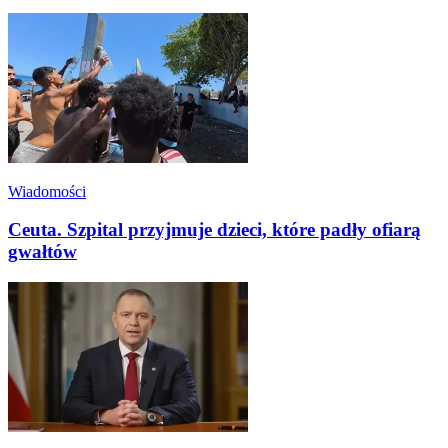
Wiadomości
Ceuta. Szpital przyjmuje dzieci, które padły ofiarą
gwałtów