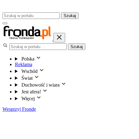
Szukaj
Szukaj
Polska
Reklama
Wschód
Świat
Duchowość i wiara
Jest afera!
Więcej
Wesprzyj Frondę