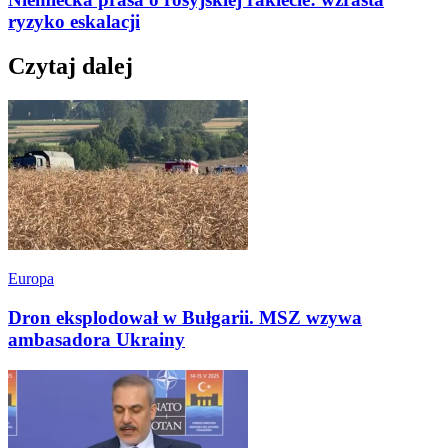
ryzyko eskalacji
Czytaj dalej
Europa
Dron eksplodował w Bułgarii. MSZ wzywa
ambasadora Ukrainy