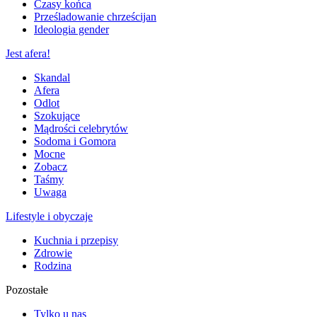
Czasy końca
Prześladowanie chrześcijan
Ideologia gender
Jest afera!
Skandal
Afera
Odlot
Szokujące
Mądrości celebrytów
Sodoma i Gomora
Mocne
Zobacz
Taśmy
Uwaga
Lifestyle i obyczaje
Kuchnia i przepisy
Zdrowie
Rodzina
Pozostałe
Tylko u nas