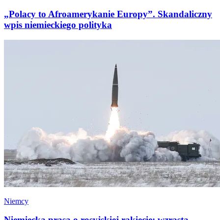
„Polacy to Afroamerykanie Europy”. Skandaliczny
wpis niemieckiego polityka
Niemcy
Niemiecka prasa o rosyjskiej rakiecie: wzrasta