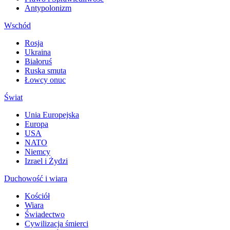
Antypolonizm
Wschód
Rosja
Ukraina
Białoruś
Ruska smuta
Łowcy onuc
Świat
Unia Europejska
Europa
USA
NATO
Niemcy
Izrael i Żydzi
Duchowość i wiara
Kościół
Wiara
Świadectwo
Cywilizacja śmierci