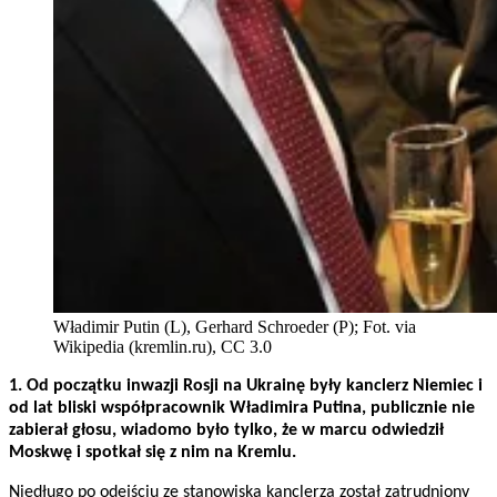
Władimir Putin (L), Gerhard Schroeder (P); Fot. via
Wikipedia (kremlin.ru), CC 3.0
1. Od początku inwazji Rosji na Ukrainę były kanclerz Niemiec i
od lat bliski współpracownik Władimira Putina, publicznie nie
zabierał głosu, wiadomo było tylko, że w marcu odwiedził
Moskwę i spotkał się z nim na Kremlu.
Niedługo po odejściu ze stanowiska kanclerza został zatrudniony