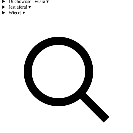
Duchowość i wiara
▾
Jest afera!
▾
Więcej
▾