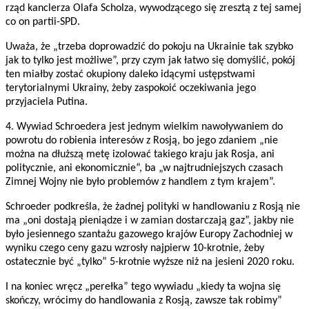
rząd kanclerza Olafa Scholza, wywodzącego się zresztą z tej samej
co on partii-SPD.
Uważa, że „trzeba doprowadzić do pokoju na Ukrainie tak szybko
jak to tylko jest możliwe”, przy czym jak łatwo się domyślić, pokój
ten miałby zostać okupiony daleko idącymi ustępstwami
terytorialnymi Ukrainy, żeby zaspokoić oczekiwania jego
przyjaciela Putina.
4. Wywiad Schroedera jest jednym wielkim nawoływaniem do
powrotu do robienia interesów z Rosją, bo jego zdaniem „nie
można na dłuższą metę izolować takiego kraju jak Rosja, ani
politycznie, ani ekonomicznie”, ba „w najtrudniejszych czasach
Zimnej Wojny nie było problemów z handlem z tym krajem”.
Schroeder podkreśla, że żadnej polityki w handlowaniu z Rosją nie
ma „oni dostają pieniądze i w zamian dostarczają gaz”, jakby nie
było jesiennego szantażu gazowego krajów Europy Zachodniej w
wyniku czego ceny gazu wzrosły najpierw 10-krotnie, żeby
ostatecznie być „tylko” 5-krotnie wyższe niż na jesieni 2020 roku.
I na koniec wręcz „perełka” tego wywiadu „kiedy ta wojna się
skończy, wrócimy do handlowania z Rosją, zawsze tak robimy”