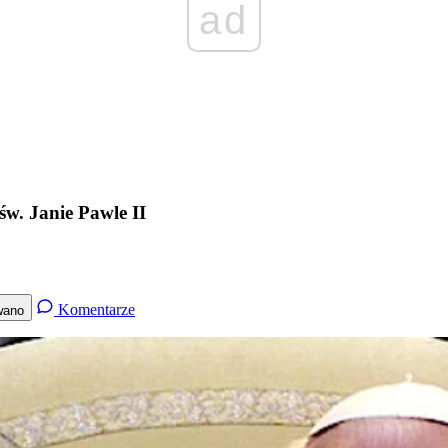
ad
św. Janie Pawle II
Komentarze
wano