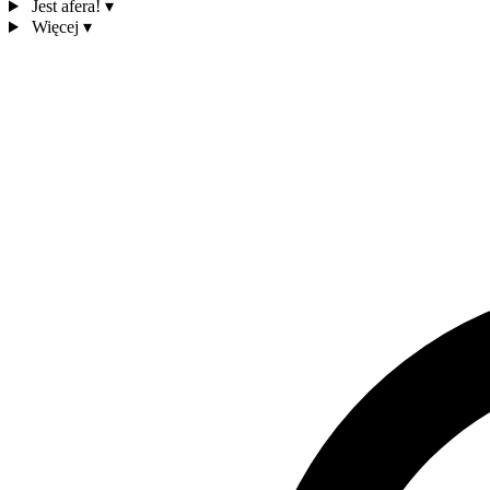
Jest afera!
▾
Więcej
▾