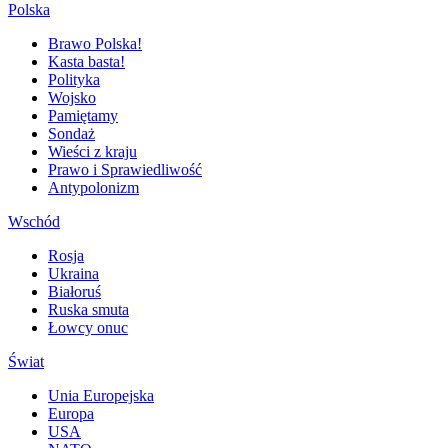
Polska
Brawo Polska!
Kasta basta!
Polityka
Wojsko
Pamiętamy
Sondaż
Wieści z kraju
Prawo i Sprawiedliwość
Antypolonizm
Wschód
Rosja
Ukraina
Białoruś
Ruska smuta
Łowcy onuc
Świat
Unia Europejska
Europa
USA