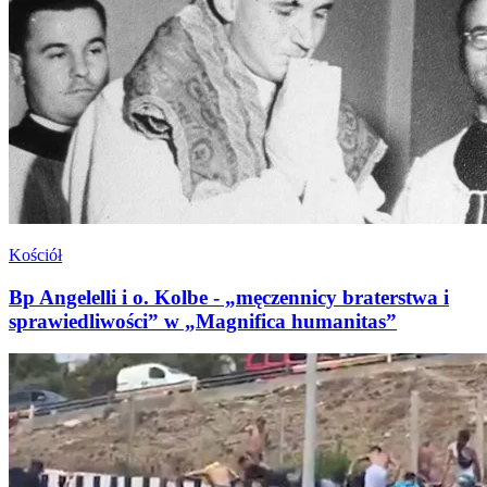
Kościół
Bp Angelelli i o. Kolbe - „męczennicy braterstwa i
sprawiedliwości” w „Magnifica humanitas”