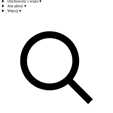
Duchowość i wiara
▾
Jest afera!
▾
Więcej
▾