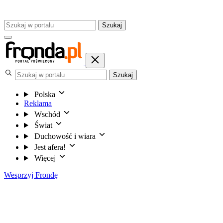
Szukaj
Szukaj
Polska
Reklama
Wschód
Świat
Duchowość i wiara
Jest afera!
Więcej
Wesprzyj Frondę