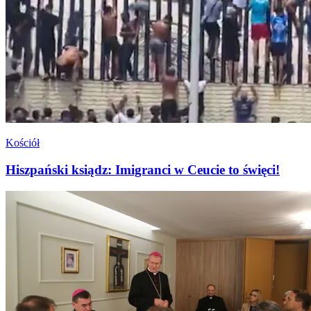
Kościół
Hiszpański ksiądz: Imigranci w Ceucie to święci!