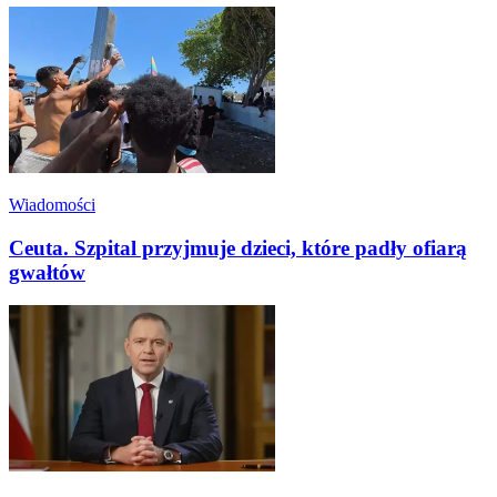
Wiadomości
Ceuta. Szpital przyjmuje dzieci, które padły ofiarą
gwałtów