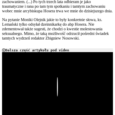
zachowaniem. (...) Po tych trzech lata odbieram je jako
traumatyczne i rana po tam tym spotkaniu i tamtym zachowaniu
wobec mnie arcybiskupa Hosera trwa we mnie do dzisiejszego dnia.
Na pytanie Moniki Olejnik jakie to były konkretnie słowa, ks.
Lemański tylko odsyłał dzeinnikarkę do abp Hosera. Nie
zdementował także sugesti, że chodzi o kwestie molestowania
seksualnego. Mimo, że taką możliwość odrzucił pośredni świadek
tamtych wydrzeń redaktor Zbigniew Nosowski.
Dalsza część artykułu pod video
Play