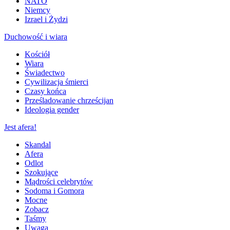
NATO
Niemcy
Izrael i Żydzi
Duchowość i wiara
Kościół
Wiara
Świadectwo
Cywilizacja śmierci
Czasy końca
Prześladowanie chrześcijan
Ideologia gender
Jest afera!
Skandal
Afera
Odlot
Szokujące
Mądrości celebrytów
Sodoma i Gomora
Mocne
Zobacz
Taśmy
Uwaga