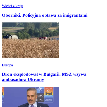
Wieści z kraju
Oborniki. Policyjna obława za imigrantami
Europa
Dron eksplodował w Bułgarii. MSZ wzywa
ambasadora Ukrainy