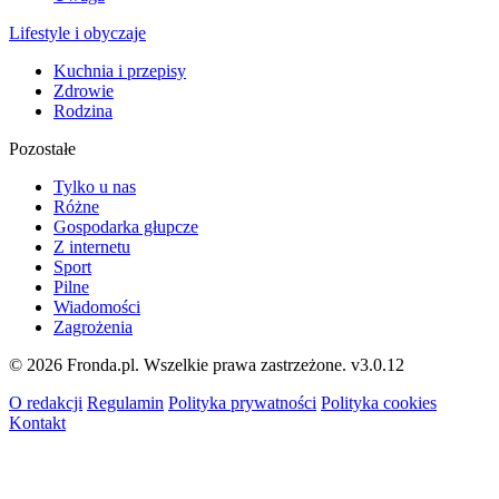
Lifestyle i obyczaje
Kuchnia i przepisy
Zdrowie
Rodzina
Pozostałe
Tylko u nas
Różne
Gospodarka głupcze
Z internetu
Sport
Pilne
Wiadomości
Zagrożenia
© 2026 Fronda.pl. Wszelkie prawa zastrzeżone.
v3.0.12
O redakcji
Regulamin
Polityka prywatności
Polityka cookies
Kontakt