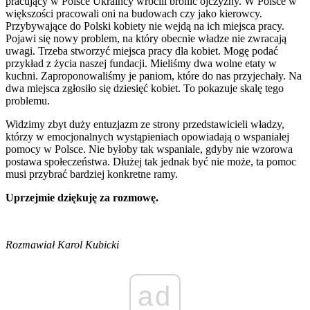
pracujący w Polsce Ukraińcy wrócili bronić ojczyzny. W Polsce w
większości pracowali oni na budowach czy jako kierowcy.
Przybywające do Polski kobiety nie wejdą na ich miejsca pracy.
Pojawi się nowy problem, na który obecnie władze nie zwracają
uwagi. Trzeba stworzyć miejsca pracy dla kobiet. Mogę podać
przykład z życia naszej fundacji. Mieliśmy dwa wolne etaty w
kuchni. Zaproponowaliśmy je paniom, które do nas przyjechały. Na
dwa miejsca zgłosiło się dziesięć kobiet. To pokazuje skalę tego
problemu.
Widzimy zbyt duży entuzjazm ze strony przedstawicieli władzy,
którzy w emocjonalnych wystąpieniach opowiadają o wspaniałej
pomocy w Polsce. Nie byłoby tak wspaniale, gdyby nie wzorowa
postawa społeczeństwa. Dłużej tak jednak być nie może, ta pomoc
musi przybrać bardziej konkretne ramy.
Uprzejmie dziękuję za rozmowę.
Rozmawiał Karol Kubicki
ad