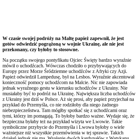
W czasie swojej podróży na Maltę papież zapewnił, że jest
gotów odwiedzić pogrążoną w wojnie Ukrainę, ale nie jest
przekonany, czy byłoby to stosowne.
Na początku swojego pontyfikatu Ojciec Święty bardzo wyraźnie
mówił o uchodźcach. Wówczas chodziło o przybywających do
Europy przez Morze Śródziemne uchodźców z Afryki czy Azji.
Papież odwiedził Lampedusę, był na Lesbos. Wyraźnie akcentował
konieczność pomocy uchodźcom na Malcie. Nic nie zapowiada
jednak wyraźnego gestu w kierunku uchodźców z Ukrainy. Nie
musiałaby być to podróż na Ukrainę. Największa liczba uchodźców
z Ukrainy jest dziś w Polsce. Aż się prosi, aby papież przyjechał na
przykład do Przemyśla, co nie rodziłoby dla niego żadnego
niebezpieczeństwa. Tam mógłby spotkać się z uchodźcami oraz
tymi, którzy im pomagają. To byłoby bardzo ważne. Wydaje się, że
bezpieczna byłaby też na przykład wizyta we Lwowie. Takie
symboliczne przybycie do Przemyśla i Lwowa byłoby o wiele
ważniejsze niż wszystkie przemówienia w tej sprawie. Takich
działań jednak nie ma. Wysłanie dwóch kardynałów z Watykanu,