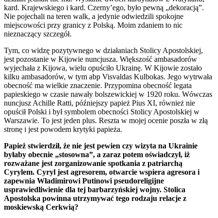
kard. Krajewskiego i kard. Czerny’ego, było pewną „dekoracją”.
Nie pojechali na teren walk, a jedynie odwiedzili spokojne
miejscowości przy granicy z Polską. Moim zdaniem to nic
nieznaczący szczegół.
Tym, co widzę pozytywnego w działaniach Stolicy Apostolskiej,
jest pozostanie w Kijowie nuncjusza. Większość ambasadorów
wyjechała z Kijowa, wielu opuściło Ukrainę. W Kijowie zostało
kilku ambasadorów, w tym abp Visvaldas Kulbokas. Jego wytrwała
obecność ma wielkie znaczenie. Przypomina obecność legata
papieskiego w czasie nawały bolszewickiej w 1920 roku. Wówczas
nuncjusz Achille Ratti, późniejszy papież Pius XI, również nie
opuścił Polski i był symbolem obecności Stolicy Apostolskiej w
Warszawie. To jest jeden plus. Reszta w mojej ocenie poszła w złą
stronę i jest powodem krytyki papieża.
Papież stwierdził, że nie jest pewien czy wizyta na Ukrainie
byłaby obecnie „stosowna”, a zaraz potem oświadczył, iż
rozważane jest zorganizowanie spotkania z patriarchą
Cyrylem. Cyryl jest agresorem, otwarcie wspiera agresora i
zapewnia Władimirowi Putinowi pseudoreligijne
usprawiedliwienie dla tej barbarzyńskiej wojny. Stolica
Apostolska powinna utrzymywać tego rodzaju relacje z
moskiewską Cerkwią?