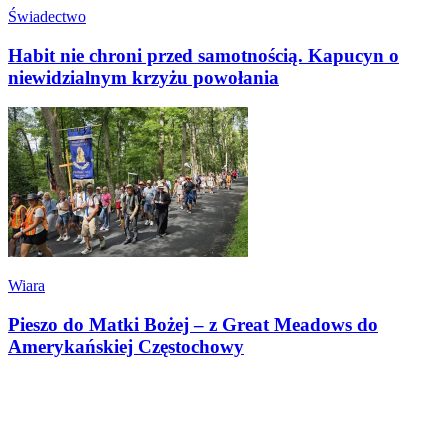
Świadectwo
Habit nie chroni przed samotnością. Kapucyn o
niewidzialnym krzyżu powołania
Wiara
Pieszo do Matki Bożej – z Great Meadows do
Amerykańskiej Częstochowy