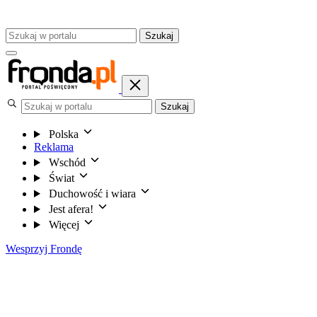
Szukaj
Szukaj
Polska
Reklama
Wschód
Świat
Duchowość i wiara
Jest afera!
Więcej
Wesprzyj Frondę