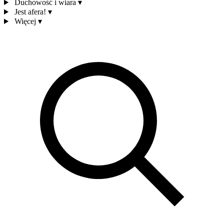
Duchowość i wiara
▾
Jest afera!
▾
Więcej
▾