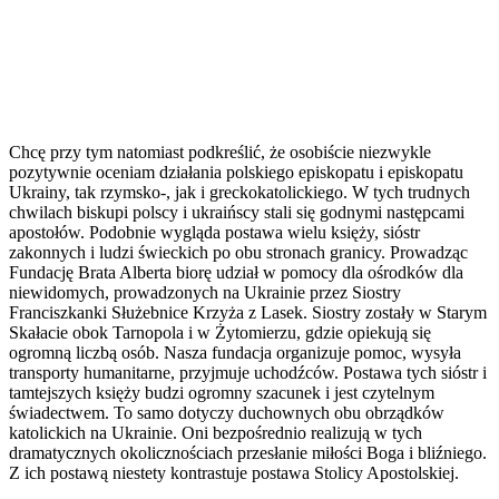
Chcę przy tym natomiast podkreślić, że osobiście niezwykle
pozytywnie oceniam działania polskiego episkopatu i episkopatu
Ukrainy, tak rzymsko-, jak i greckokatolickiego. W tych trudnych
chwilach biskupi polscy i ukraińscy stali się godnymi następcami
apostołów. Podobnie wygląda postawa wielu księży, sióstr
zakonnych i ludzi świeckich po obu stronach granicy. Prowadząc
Fundację Brata Alberta biorę udział w pomocy dla ośrodków dla
niewidomych, prowadzonych na Ukrainie przez Siostry
Franciszkanki Służebnice Krzyża z Lasek. Siostry zostały w Starym
Skałacie obok Tarnopola i w Żytomierzu, gdzie opiekują się
ogromną liczbą osób. Nasza fundacja organizuje pomoc, wysyła
transporty humanitarne, przyjmuje uchodźców. Postawa tych sióstr i
tamtejszych księży budzi ogromny szacunek i jest czytelnym
świadectwem. To samo dotyczy duchownych obu obrządków
katolickich na Ukrainie. Oni bezpośrednio realizują w tych
dramatycznych okolicznościach przesłanie miłości Boga i bliźniego.
Z ich postawą niestety kontrastuje postawa Stolicy Apostolskiej.