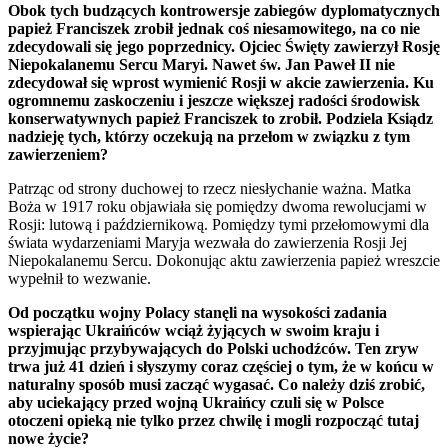
Obok tych budzących kontrowersje zabiegów dyplomatycznych
papież Franciszek zrobił jednak coś niesamowitego, na co nie
zdecydowali się jego poprzednicy. Ojciec Święty zawierzył Rosję
Niepokalanemu Sercu Maryi. Nawet św. Jan Paweł II nie
zdecydował się wprost wymienić Rosji w akcie zawierzenia. Ku
ogromnemu zaskoczeniu i jeszcze większej radości środowisk
konserwatywnych papież Franciszek to zrobił. Podziela Ksiądz
nadzieję tych, którzy oczekują na przełom w związku z tym
zawierzeniem?
Patrząc od strony duchowej to rzecz niesłychanie ważna. Matka
Boża w 1917 roku objawiała się pomiędzy dwoma rewolucjami w
Rosji: lutową i październikową. Pomiędzy tymi przełomowymi dla
świata wydarzeniami Maryja wezwała do zawierzenia Rosji Jej
Niepokalanemu Sercu. Dokonując aktu zawierzenia papież wreszcie
wypełnił to wezwanie.
Od początku wojny Polacy stanęli na wysokości zadania
wspierając Ukraińców wciąż żyjących w swoim kraju i
przyjmując przybywających do Polski uchodźców. Ten zryw
trwa już 41 dzień i słyszymy coraz częściej o tym, że w końcu w
naturalny sposób musi zacząć wygasać. Co należy dziś zrobić,
aby uciekający przed wojną Ukraińcy czuli się w Polsce
otoczeni opieką nie tylko przez chwilę i mogli rozpocząć tutaj
nowe życie?