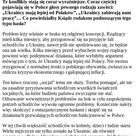
Te konflikty stają się coraz wyraźniejsze. Coraz częściej
pojawiają się w Polsce głosy pewnego rodzaju zawiści:
„Ukraińcy mają lepiej od Polaków”, „Ukraińcy zabierają nam
pracę”… Co powiedziałby Ksiądz rodakom podnoszącym tego
typu hasła?
Problem leży właśnie w braku tej odgórnej koncepcji. Rządzący
mieli kilka miesięcy, aby przygotować się na przyjęcie fali
uchodźców z Ukrainy, nawet jeśli nie spodziewano się, że będzie
ona tak wielka. Kilka miesięcy przed wybuchem wojny rządzący
powinni więc podejmować działania, które wybiłyby argument
mówiącym o tym, że Ukraińcy mają lepiej niż Polacy. Nie można
rezygnować z normalnej troski o polskiego obywatela, zwłaszcza w
obliczu kryzysu ekonomicznego i galopującej inflacji.
Ten łatwo rzucony „socjal” temu nie służy. Trzeba pomagać, ale nie
na zasadzie przyznawania uchodźcom wszelkich świadczeń
socjalnych, na które budżetu państwa zwyczajnie nie stać.
Odsuwanie wewnętrznych problemów na bok w celu zaspokojenia
potrzeb uchodźców wywoła ogromne problemy. Koniecznie należy
więc skończyć z entuzjastycznymi hasłami i skupić się na
działaniach pozwalających uchodźcom funkcjonować w Polsce.
W tej chwili większość uchodźców to kobiety, dzieci i ludzie starsi.
Wielu mężczyzn nie tylko zostało na Ukrainie, ale również