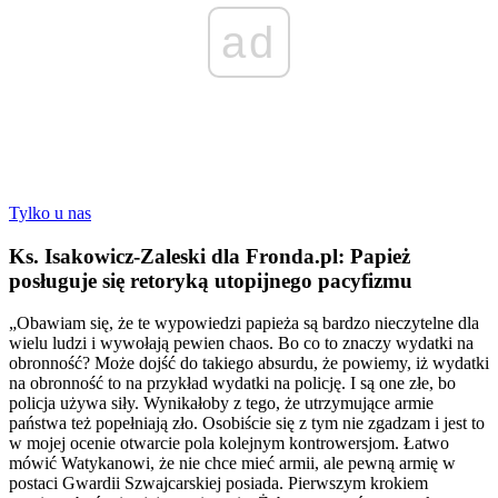
ad
Tylko u nas
Ks. Isakowicz-Zaleski dla Fronda.pl: Papież
posługuje się retoryką utopijnego pacyfizmu
„Obawiam się, że te wypowiedzi papieża są bardzo nieczytelne dla
wielu ludzi i wywołają pewien chaos. Bo co to znaczy wydatki na
obronność? Może dojść do takiego absurdu, że powiemy, iż wydatki
na obronność to na przykład wydatki na policję. I są one złe, bo
policja używa siły. Wynikałoby z tego, że utrzymujące armie
państwa też popełniają zło. Osobiście się z tym nie zgadzam i jest to
w mojej ocenie otwarcie pola kolejnym kontrowersjom. Łatwo
mówić Watykanowi, że nie chce mieć armii, ale pewną armię w
postaci Gwardii Szwajcarskiej posiada. Pierwszym krokiem