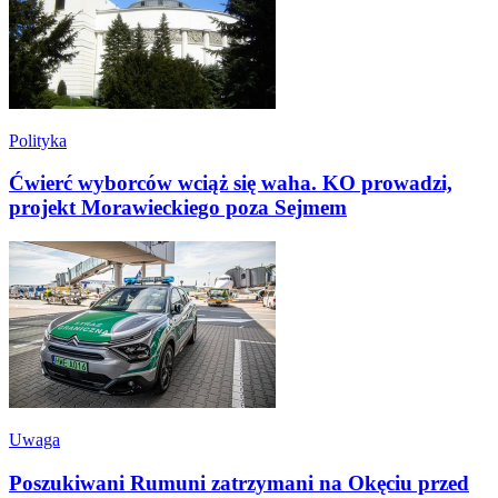
Polityka
Ćwierć wyborców wciąż się waha. KO prowadzi,
projekt Morawieckiego poza Sejmem
Uwaga
Poszukiwani Rumuni zatrzymani na Okęciu przed