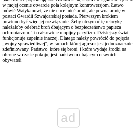
w mojej ocenie otwarcie pola kolejnym kontrowersjom. Łatwo
mówić Watykanowi, że nie chce mieć armii, ale pewną armię w
postaci Gwardii Szwajcarskiej posiada. Pierwszym krokiem
powinno być więc jej rozwiązanie. Żeby utrzymać tę retorykę
należałoby odebrać broń dbającym o bezpieczeństwo papieża
ochroniarzom. To całkowicie utopijny pacyfizm. Dzisiejszy świat
funkcjonuje zupełnie inaczej. Dlatego należy powrócić do pojęcia
„wojny sprawiedliwej”, w ramach której agresor jest jednoznacznie
zdefiniowany. Państwo, które się broni, i które wydaje środki na
obronę w czasie pokoju, jest państwem dbającym o swoich
obywateli.
ad