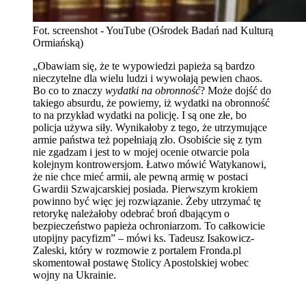
Fot. screenshot - YouTube (Ośrodek Badań nad Kulturą
Ormiańską)
„Obawiam się, że te wypowiedzi papieża są bardzo
nieczytelne dla wielu ludzi i wywołają pewien chaos.
Bo co to znaczy
wydatki na obronność
? Może dojść do
takiego absurdu, że powiemy, iż wydatki na obronność
to na przykład wydatki na policję. I są one złe, bo
policja używa siły. Wynikałoby z tego, że utrzymujące
armie państwa też popełniają zło. Osobiście się z tym
nie zgadzam i jest to w mojej ocenie otwarcie pola
kolejnym kontrowersjom. Łatwo mówić Watykanowi,
że nie chce mieć armii, ale pewną armię w postaci
Gwardii Szwajcarskiej posiada. Pierwszym krokiem
powinno być więc jej rozwiązanie. Żeby utrzymać tę
retorykę należałoby odebrać broń dbającym o
bezpieczeństwo papieża ochroniarzom. To całkowicie
utopijny pacyfizm” – mówi ks. Tadeusz Isakowicz-
Zaleski, który w rozmowie z portalem Fronda.pl
skomentował postawę Stolicy Apostolskiej wobec
wojny na Ukrainie.