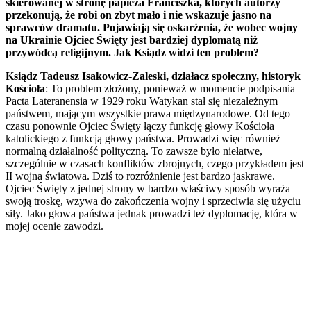
skierowanej w stronę papieża Franciszka, których autorzy
przekonują, że robi on zbyt mało i nie wskazuje jasno na
sprawców dramatu. Pojawiają się oskarżenia, że wobec wojny
na Ukrainie Ojciec Święty jest bardziej dyplomatą niż
przywódcą religijnym. Jak Ksiądz widzi ten problem?
Ksiądz Tadeusz Isakowicz-Zaleski, działacz społeczny, historyk
Kościoła
: To problem złożony, ponieważ w momencie podpisania
Pacta Lateranensia w 1929 roku Watykan stał się niezależnym
państwem, mającym wszystkie prawa międzynarodowe. Od tego
czasu ponownie Ojciec Święty łączy funkcję głowy Kościoła
katolickiego z funkcją głowy państwa. Prowadzi więc również
normalną działalność polityczną. To zawsze było niełatwe,
szczególnie w czasach konfliktów zbrojnych, czego przykładem jest
II wojna światowa. Dziś to rozróżnienie jest bardzo jaskrawe.
Ojciec Święty z jednej strony w bardzo właściwy sposób wyraża
swoją troskę, wzywa do zakończenia wojny i sprzeciwia się użyciu
siły. Jako głowa państwa jednak prowadzi też dyplomację, która w
mojej ocenie zawodzi.