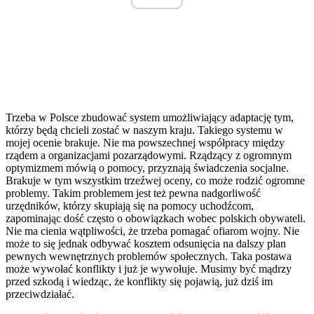
Trzeba w Polsce zbudować system umożliwiający adaptację tym,
którzy będą chcieli zostać w naszym kraju. Takiego systemu w
mojej ocenie brakuje. Nie ma powszechnej współpracy między
rządem a organizacjami pozarządowymi. Rządzący z ogromnym
optymizmem mówią o pomocy, przyznają świadczenia socjalne.
Brakuje w tym wszystkim trzeźwej oceny, co może rodzić ogromne
problemy. Takim problemem jest też pewna nadgorliwość
urzędników, którzy skupiają się na pomocy uchodźcom,
zapominając dość często o obowiązkach wobec polskich obywateli.
Nie ma cienia wątpliwości, że trzeba pomagać ofiarom wojny. Nie
może to się jednak odbywać kosztem odsunięcia na dalszy plan
pewnych wewnętrznych problemów społecznych. Taka postawa
może wywołać konflikty i już je wywołuje. Musimy być mądrzy
przed szkodą i wiedząc, że konflikty się pojawią, już dziś im
przeciwdziałać.