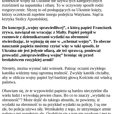
kontekście wojny na Ukrainie nie używa tych kategorycznych
rozróżnień na napastnika i ofiarę. To w oczywisty sposób rodzi
rozgoryczenie. Słyszę to od posługujących na Ukrainie księży,
którzy oczekiwali zupełnie innego podejścia Watykanu. Stąd ta
krytyka Stolicy Apostolskiej.
Do koncepcji „wojny sprawiedliwej”, z którą papież Franciszek
zrywa, nawiązał on wracając z Malty. Papież potępił w
rozmowie z dziennikarzami wydatki na obronność
stwierdzając, że wpisują się one w „schemat wojny”. To obecne
nauczanie papieża możemy czytać więc w taki sposób, że
Ukraina nie jest jedynie ofiarą, ale też sprawcą, ponieważ
prowadzi „niesprawiedliwą wojnę” broniąc się przed
bestialstwem rosyjskiej armii?
Niestety, można wysnuć taki wniosek. Patrząc oczami zwykłego
katolika widzimy tutaj ogromną trudność. Zwykły katolik chciałby,
aby w obliczu wojny papież był bardziej głową Kościoła niż władcą
państwa.
Obawiam się, że te wypowiedzi papieża są bardzo nieczytelne dla
wielu ludzi i wywołają pewien chaos. Bo co to znaczy „wydatki na
obronność”? Może dojść do takiego absurdu, że powiemy, iż
wydatki na obronność to na przykład wydatki na policję. I są one
złe, bo policja używa siły. Wynikałoby z tego, że utrzymujące armie
państwa też popełniają zło. Osobiście się z tym nie zgadzam i jest to