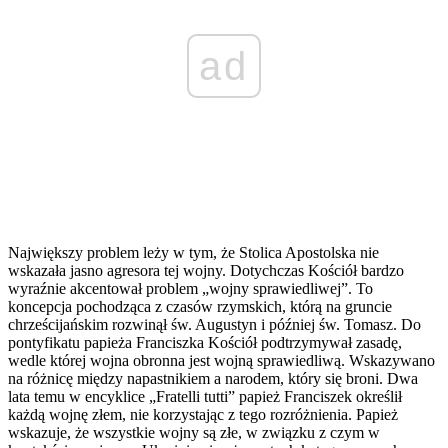
ad
Największy problem leży w tym, że Stolica Apostolska nie
wskazała jasno agresora tej wojny. Dotychczas Kościół bardzo
wyraźnie akcentował problem „wojny sprawiedliwej”. To
koncepcja pochodząca z czasów rzymskich, którą na gruncie
chrześcijańskim rozwinął św. Augustyn i później św. Tomasz. Do
pontyfikatu papieża Franciszka Kościół podtrzymywał zasadę,
wedle której wojna obronna jest wojną sprawiedliwą. Wskazywano
na różnicę między napastnikiem a narodem, który się broni. Dwa
lata temu w encyklice „Fratelli tutti” papież Franciszek określił
każdą wojnę złem, nie korzystając z tego rozróżnienia. Papież
wskazuje, że wszystkie wojny są złe, w związku z czym w