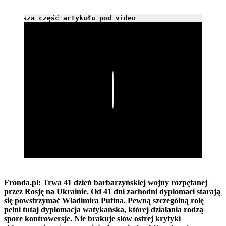
Dalsza część artykułu pod video
Play
Fronda.pl: Trwa 41 dzień barbarzyńskiej wojny rozpętanej
przez Rosję na Ukrainie. Od 41 dni zachodni dyplomaci starają
się powstrzymać Władimira Putina. Pewną szczególną rolę
pełni tutaj dyplomacja watykańska, której działania rodzą
spore kontrowersje. Nie brakuje słów ostrej krytyki