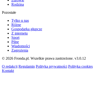
Zdrowie
Rodzina
Pozostałe
Tylko u nas
Różne
Gospodarka głupcze
Z internetu
Sport
Pilne
Wiadomości
Zagrożenia
© 2026 Fronda.pl. Wszelkie prawa zastrzeżone.
v3.0.12
O redakcji
Regulamin
Polityka prywatności
Polityka cookies
Kontakt