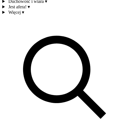
Duchowość i wiara
▾
Jest afera!
▾
Więcej
▾