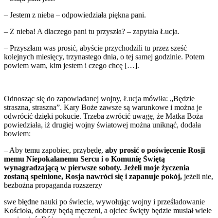
– Jestem z nieba – odpowiedziała piękna pani.
– Z nieba! A dlaczego pani tu przyszła? – zapytała Łucja.
– Przyszłam was prosić, abyście przychodzili tu przez sześć
kolejnych miesięcy, trzynastego dnia, o tej samej godzinie. Potem
powiem wam, kim jestem i czego chcę […].
Odnosząc się do zapowiadanej wojny, Łucja mówiła: „Będzie
straszna, straszna”. Kary Boże zawsze są warunkowe i można je
odwrócić dzięki pokucie. Trzeba zwrócić uwagę, że Matka Boża
powiedziała, iż drugiej wojny światowej można uniknąć, dodała
bowiem:
– Aby temu zapobiec, przybędę,
aby prosić o poświęcenie Rosji
memu Niepokalanemu Sercu i o Komunię Świętą
wynagradzającą w pierwsze soboty. Jeżeli moje życzenia
zostaną spełnione, Rosja nawróci się i zapanuje pokój,
jeżeli nie,
bezbożna propaganda rozszerzy
swe błędne nauki po świecie, wywołując wojny i prześladowanie
Kościoła, dobrzy będą męczeni, a ojciec święty będzie musiał wiele