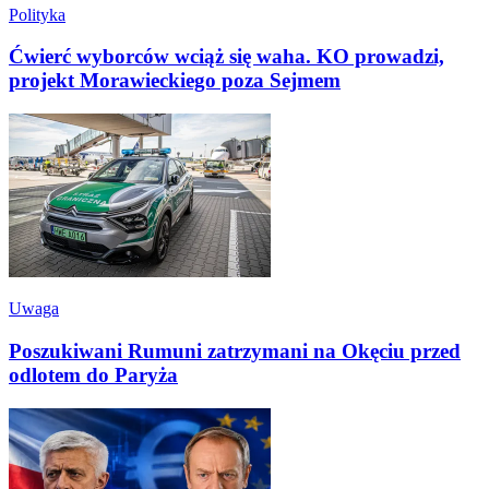
Polityka
Ćwierć wyborców wciąż się waha. KO prowadzi,
projekt Morawieckiego poza Sejmem
Uwaga
Poszukiwani Rumuni zatrzymani na Okęciu przed
odlotem do Paryża