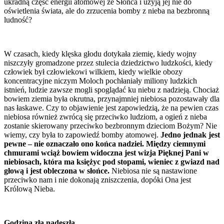
ukradną część energii atomowej ze Słońca i użyją jej nie do
oświetlenia świata, ale do zrzucenia bomby z nieba na bezbronną
ludność?
W czasach, kiedy klęska głodu dotykała ziemię, kiedy wojny
niszczyły gromadzone przez stulecia dziedzictwo ludzkości, kiedy
człowiek był człowiekowi wilkiem, kiedy wielkie obozy
koncentracyjne niczym Moloch pochłaniały miliony ludzkich
istnień, ludzie zawsze mogli spoglądać ku niebu z nadzieją. Chociaż
bowiem ziemia była okrutna, przynajmniej niebiosa pozostawały dla
nas łaskawe. Czy to objawienie jest zapowiedzią, że na pewien czas
niebiosa również zwrócą się przeciwko ludziom, a ogień z nieba
zostanie skierowany przeciwko bezbronnym dzieciom Bożym? Nie
wiemy, czy była to zapowiedź bomby atomowej.
Jedno jednak jest
pewne – nie oznaczało ono końca nadziei. Między ciemnymi
chmurami wciąż bowiem widoczna jest wizja Pięknej Pani w
niebiosach, która ma księżyc pod stopami, wieniec z gwiazd nad
głową i jest obleczona w słońce.
Niebiosa nie są nastawione
przeciwko nam i nie dokonają zniszczenia, dopóki Ona jest
Królową Nieba.
Godzina zła nadeszła