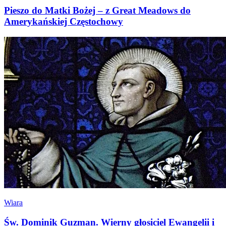
Pieszo do Matki Bożej – z Great Meadows do
Amerykańskiej Częstochowy
Wiara
Św. Dominik Guzman. Wierny głosiciel Ewangelii i