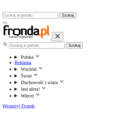
Szukaj
Szukaj
Polska
Reklama
Wschód
Świat
Duchowość i wiara
Jest afera!
Więcej
Wesprzyj Frondę