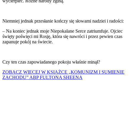
wycierpieć. Różne narody zginą.
Niemniej jednak przesłanie kończy się słowami nadziei i radości:
– Na koniec jednak moje Niepokalane Serce zatriumfuje. Ojciec
święty poświęci mi Rosję, która się nawróci i przez pewien czas
zapanuje pokój na świecie.
Czy ten czas zapowiadanego pokoju właśnie minął?
ZOBACZ WIĘCEJ W KSIĄŻCE „KOMUNIZM I SUMIENIE
ZACHODU” ABP FULTONA SHEENA