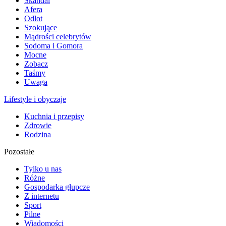
Skandal
Afera
Odlot
Szokujące
Mądrości celebrytów
Sodoma i Gomora
Mocne
Zobacz
Taśmy
Uwaga
Lifestyle i obyczaje
Kuchnia i przepisy
Zdrowie
Rodzina
Pozostałe
Tylko u nas
Różne
Gospodarka głupcze
Z internetu
Sport
Pilne
Wiadomości