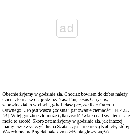
ad
Obecnie żyjemy w godzinie zła. Chociaż bowiem do dobra należy
dzień, zło ma swoją godzinę. Nasz Pan, Jezus Chrystus,
zapowiedział to w chwili, gdy Judasz przyszedł do Ogrodu
Oliwnego: „To jest wasza godzina i panowanie ciemności” [Łk 22,
53]. W tej godzinie zło może tylko zgasić światła nad światem – ale
może to zrobić. Skoro zatem żyjemy w godzinie zła, jak inaczej
mamy przezwyciężyć ducha Szatana, jeśli nie mocą Kobiety, której
Wszechmocny Bóg dał nakaz zmiażdżenia głowy węża?