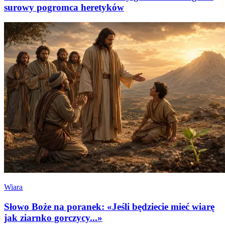
surowy pogromca heretyków
Wiara
Słowo Boże na poranek: «Jeśli będziecie mieć wiarę
jak ziarnko gorczycy...»