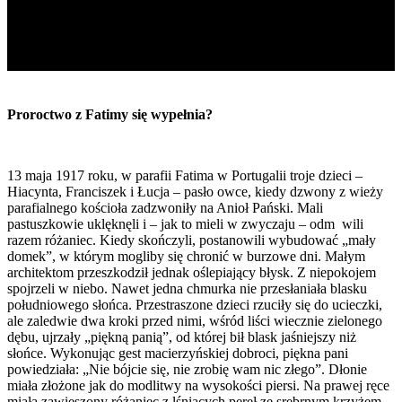
Proroctwo z Fatimy się wypełnia?
13 maja 1917 roku, w parafii Fatima w Portugalii troje dzieci –
Hiacynta, Franciszek i Łucja – pasło owce, kiedy dzwony z wieży
parafialnego kościoła zadzwoniły na Anioł Pański. Mali
pastuszkowie uklęknęli i – jak to mieli w zwyczaju – odm wili
razem różaniec. Kiedy skończyli, postanowili wybudować „mały
domek”, w którym mogliby się chronić w burzowe dni. Małym
architektom przeszkodził jednak oślepiający błysk. Z niepokojem
spojrzeli w niebo. Nawet jedna chmurka nie przesłaniała blasku
południowego słońca. Przestraszone dzieci rzuciły się do ucieczki,
ale zaledwie dwa kroki przed nimi, wśród liści wiecznie zielonego
dębu, ujrzały „piękną panią”, od której bił blask jaśniejszy niż
słońce. Wykonując gest macierzyńskiej dobroci, piękna pani
powiedziała: „Nie bójcie się, nie zrobię wam nic złego”. Dłonie
miała złożone jak do modlitwy na wysokości piersi. Na prawej ręce
miała zawieszony różaniec z lśniących pereł ze srebrnym krzyżem.