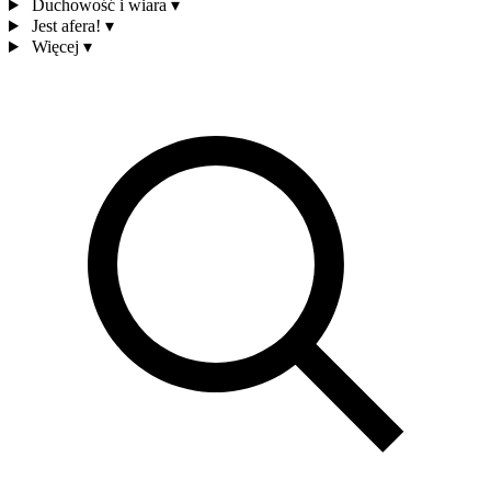
Duchowość i wiara
▾
Jest afera!
▾
Więcej
▾