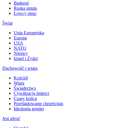
Białoruś
Ruska smuta
Łowcy onuc
Świat
Unia Europejska
Europa
USA
NATO
Niemcy
Izrael i Żydzi
Duchowość i wiara
Kościół
Wiara
Świadectwo
Cywilizacja śmierci
Czasy końca
Prześladowanie chrześcijan
Ideologia gender
Jest afera!