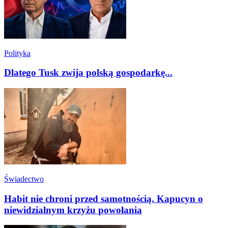
Polityka
Dlatego Tusk zwija polską gospodarkę...
Świadectwo
Habit nie chroni przed samotnością. Kapucyn o
niewidzialnym krzyżu powołania