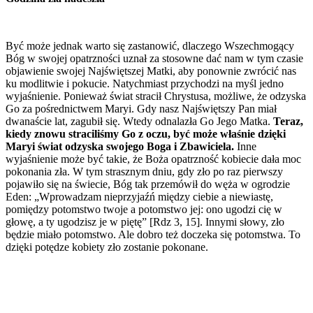
Być może jednak warto się zastanowić, dlaczego Wszechmogący
Bóg w swojej opatrzności uznał za stosowne dać nam w tym czasie
objawienie swojej Najświętszej Matki, aby ponownie zwrócić nas
ku modlitwie i pokucie. Natychmiast przychodzi na myśl jedno
wyjaśnienie. Ponieważ świat stracił Chrystusa, możliwe, że odzyska
Go za pośrednictwem Maryi. Gdy nasz Najświętszy Pan miał
dwanaście lat, zagubił się. Wtedy odnalazła Go Jego Matka.
Teraz,
kiedy znowu straciliśmy Go z oczu, być może właśnie dzięki
Maryi świat odzyska swojego Boga i Zbawiciela.
Inne
wyjaśnienie może być takie, że Boża opatrzność kobiecie dała moc
pokonania zła. W tym strasznym dniu, gdy zło po raz pierwszy
pojawiło się na świecie, Bóg tak przemówił do węża w ogrodzie
Eden: „Wprowadzam nieprzyjaźń między ciebie a niewiastę,
pomiędzy potomstwo twoje a potomstwo jej: ono ugodzi cię w
głowę, a ty ugodzisz je w piętę” [Rdz 3, 15]. Innymi słowy, zło
będzie miało potomstwo. Ale dobro też doczeka się potomstwa. To
dzięki potędze kobiety zło zostanie pokonane.