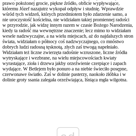
prawo położonej grocie, piękne źródło, obficie wypływające,
któremu Józef nazajutrz wykopał odpływ i studnię. Wprawdzie
wśród tych widzeń, których przedmiotem było zdarzenie samo, a
nie uroczystość kościelna, nie widziałam takiej promiennej radości
w przyrodzie, jak widzę innym razem w czasie Bożego Narodzenia,
kiedy ta radość ma wewnętrzne znaczenie; lecz mimo to widziałam
wesele nadzwyczajne, a na wielu miejscach, aż do najdalszych stron
świata, widziałam o północy coś nadzwyczajnego, co mnóstwo
dobrych ludzi radosną tęsknotą, złych zaś trwogą napełniało.
Widziałam też liczne zwierzęta radośnie wzruszone, liczne źródła
wytryskające i wezbrane, na wielu miejscowościach kwiaty
wyrastające, zioła i drzewa jakby orzeźwienie czerpiące i zapach
wydające. W Betlejem było ponuro a na niebie świeciło posępne,
czerwonawe światło. Zaś w dolinie pasterzy, naokoło żłóbka i w
dolinie groty ssania zalegała orzeźwiająca, lśniąca mgła wilgotna.