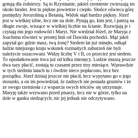
gotują dla żołnierzy. Są to Rzymianie, jakieś rzemienie zwieszają im
około bioder. Jest tu piękne powietrze i ciepło. Słońce oświeca górę
pomiędzy Jerozolimą a Betanią. Widok stąd bardzo piękny. Józef
jest w wielkiej izbie, lecz nie na dole. Pytają go, kim jest, i patrzą na
długie zwoje, wiszące w wielkiej liczbie na ścianie. Rozwijają je i
czytają mu jego rodowód i Maryi. Nie wiedział Józef, że Maryja z
Joachima również w prostej linii od Dawida pochodzi. Mąż jakiś
zapytał go: gdzie masz, twą żonę? Siedem lat już minęło, odkąd
ludzie tutejszego kraju wskutek rozmaitych zaburzeń nie byli
należycie oszacowani. Widzę liczbę V i II, co przecież jest siedem.
To opodatkowanie trwa już od kilku miesięcy. Ludzie muszą jeszcze
dwa razy płacić, zostają tu czasami przez trzy miesiące. Wprawdzie
w tych siedmiu latach tu i ówdzie nieco popłacono, lecz bez
porządku. Józef dzisiaj jeszcze nie płacił, lecz wypytano go o jego
stosunki, a on im powiedział, że żadnych nie posiada gruntów i że
ze swego rzemiosła i z wsparcia swych teściów się utrzymuje.
Maryję także wezwano przed pisarzy, lecz nie w górze, tylko na
dole w ganku siedzących; nic jej jednak nie odczytywano.