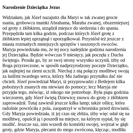
Narodzenie Dzieciątka Jezus
Widziałam, jak Józef nazajutrz dla Maryi w tak zwanej grocie
ssania, grobowcu mamki Abrahama, Maraha zwanej, obszerniejszej
od groty z żłóbkiem, urządził miejsce do siedzenia i do spania.
Przepędziła tam kilka godzin, podczas których Józef grotę z
żłóbkiem lepiej uprzątnął i uporządkował. Przyniósł też jeszcze z
miasta rozmaitych mniejszych sprzętów i suszonych owoców.
Maryja powiedziała mu, że tej nocy nadejdzie godzina narodzenia
jej Dzieciątka. Będzie wówczas 9 miesięcy, jak poczęła z Ducha
świętego. Prosiła go, by ze swej strony wszystko uczynił, iżby od
Boga przyrzeczone, w sposób nadprzyrodzony poczęte Dzieciątko,
jak najlepiej na ziemi uczcili. Niechaj z nią połączy modlitwę swoją
za ludźmi twardego serca, którzy Mu żadnego przytułku dać nie
chcieli. Józef powiedział Maryi, iż przyprowadzi z Betlejem kilka
pobożnych znanych mu niewiast do pomocy; lecz Maryja nie
przyjęła tego, mówiąc, iż nikogo nie potrzebuje. Była piąta godzina
wieczorem, gdy Józef świętą Dziewicę znowu do groty z żłóbkiem
zaprowadził. Tutaj zawiesił jeszcze kilka lamp; także oślicę, która
radośnie powróciła z pola, zaopatrzył w schronisku przed drzwiami.
Gdy Maryja powiedziała, iż jej czas się zbliża, iżby więc udał się na
modlitwę, opuścił ją i poszedł na miejsce, na którym sypiał, by się
modlić. Jeszcze raz, nim wszedł do komórki swojej, wejrzał w głąb
groty, gdzie Maryja, plecami do niego zwrócona, klęcząc, modliła