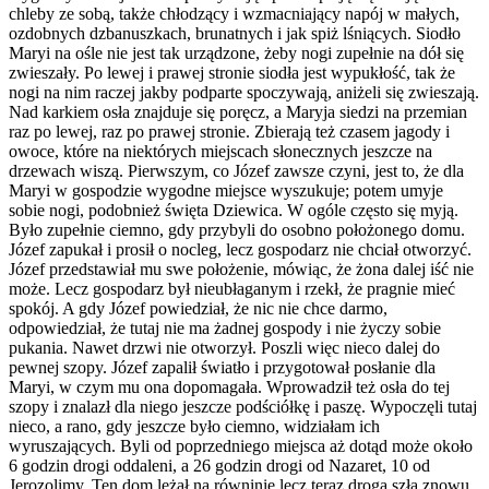
chleby ze sobą, także chłodzący i wzmacniający napój w małych,
ozdobnych dzbanuszkach, brunatnych i jak spiż lśniących. Siodło
Maryi na ośle nie jest tak urządzone, żeby nogi zupełnie na dół się
zwieszały. Po lewej i prawej stronie siodła jest wypukłość, tak że
nogi na nim raczej jakby podparte spoczywają, aniżeli się zwieszają.
Nad karkiem osła znajduje się poręcz, a Maryja siedzi na przemian
raz po lewej, raz po prawej stronie. Zbierają też czasem jagody i
owoce, które na niektórych miejscach słonecznych jeszcze na
drzewach wiszą. Pierwszym, co Józef zawsze czyni, jest to, że dla
Maryi w gospodzie wygodne miejsce wyszukuje; potem umyje
sobie nogi, podobnież święta Dziewica. W ogóle często się myją.
Było zupełnie ciemno, gdy przybyli do osobno położonego domu.
Józef zapukał i prosił o nocleg, lecz gospodarz nie chciał otworzyć.
Józef przedstawiał mu swe położenie, mówiąc, że żona dalej iść nie
może. Lecz gospodarz był nieubłaganym i rzekł, że pragnie mieć
spokój. A gdy Józef powiedział, że nic nie chce darmo,
odpowiedział, że tutaj nie ma żadnej gospody i nie życzy sobie
pukania. Nawet drzwi nie otworzył. Poszli więc nieco dalej do
pewnej szopy. Józef zapalił światło i przygotował posłanie dla
Maryi, w czym mu ona dopomagała. Wprowadził też osła do tej
szopy i znalazł dla niego jeszcze podściółkę i paszę. Wypoczęli tutaj
nieco, a rano, gdy jeszcze było ciemno, widziałam ich
wyruszających. Byli od poprzedniego miejsca aż dotąd może około
6 godzin drogi oddaleni, a 26 godzin drogi od Nazaret, 10 od
Jerozolimy. Ten dom leżał na równinie lecz teraz droga szła znowu