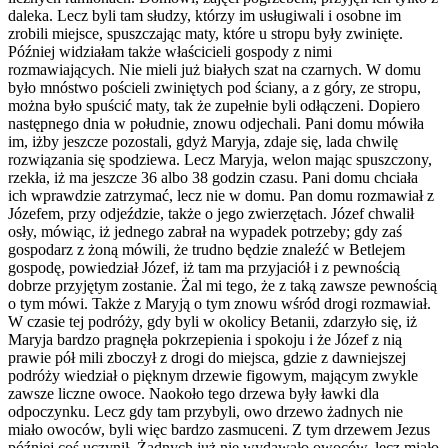
daleka. Lecz byli tam słudzy, którzy im usługiwali i osobne im
zrobili miejsce, spuszczając maty, które u stropu były zwinięte.
Później widziałam także właścicieli gospody z nimi
rozmawiających. Nie mieli już białych szat na czarnych. W domu
było mnóstwo pościeli zwiniętych pod ściany, a z góry, ze stropu,
można było spuścić maty, tak że zupełnie byli odłączeni. Dopiero
następnego dnia w południe, znowu odjechali. Pani domu mówiła
im, iżby jeszcze pozostali, gdyż Maryja, zdaje się, lada chwilę
rozwiązania się spodziewa. Lecz Maryja, welon mając spuszczony,
rzekła, iż ma jeszcze 36 albo 38 godzin czasu. Pani domu chciała
ich wprawdzie zatrzymać, lecz nie w domu. Pan domu rozmawiał z
Józefem, przy odjeździe, także o jego zwierzętach. Józef chwalił
osły, mówiąc, iż jednego zabrał na wypadek potrzeby; gdy zaś
gospodarz z żoną mówili, że trudno będzie znaleźć w Betlejem
gospodę, powiedział Józef, iż tam ma przyjaciół i z pewnością
dobrze przyjętym zostanie. Żal mi tego, że z taką zawsze pewnością
o tym mówi. Także z Maryją o tym znowu wśród drogi rozmawiał.
W czasie tej podróży, gdy byli w okolicy Betanii, zdarzyło się, iż
Maryja bardzo pragnęła pokrzepienia i spokoju i że Józef z nią
prawie pół mili zboczył z drogi do miejsca, gdzie z dawniejszej
podróży wiedział o pięknym drzewie figowym, mającym zwykle
zawsze liczne owoce. Naokoło tego drzewa były ławki dla
odpoczynku. Lecz gdy tam przybyli, owo drzewo żadnych nie
miało owoców, byli więc bardzo zasmuceni. Z tym drzewem Jezus
później coś uczynił. Żadnych już nie wydawało owoców, lecz miało