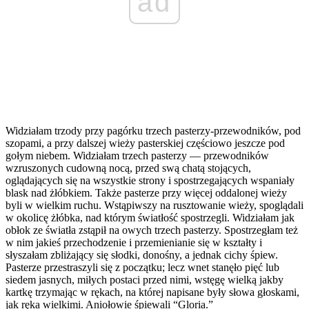
ad
Widziałam trzody przy pagórku trzech pasterzy-przewodników, pod
szopami, a przy dalszej wieży pasterskiej częściowo jeszcze pod
gołym niebem. Widziałam trzech pasterzy — przewodników
wzruszonych cudowną nocą, przed swą chatą stojących,
oglądających się na wszystkie strony i spostrzegających wspaniały
blask nad żłóbkiem. Także pasterze przy więcej oddalonej wieży
byli w wielkim ruchu. Wstąpiwszy na rusztowanie wieży, spoglądali
w okolicę żłóbka, nad którym światłość spostrzegli. Widziałam jak
obłok ze światła zstąpił na owych trzech pasterzy. Spostrzegłam też
w nim jakieś przechodzenie i przemienianie się w kształty i
słyszałam zbliżający się słodki, donośny, a jednak cichy śpiew.
Pasterze przestraszyli się z początku; lecz wnet stanęło pięć lub
siedem jasnych, miłych postaci przed nimi, wstęgę wielką jakby
kartkę trzymając w rękach, na której napisane były słowa głoskami,
jak ręka wielkimi. Aniołowie śpiewali “Gloria.”