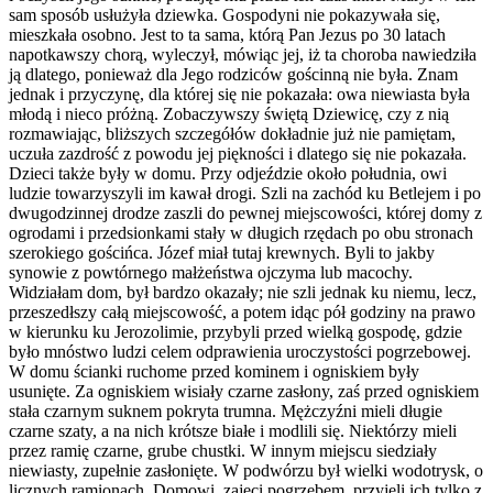
sam sposób usłużyła dziewka. Gospodyni nie pokazywała się,
mieszkała osobno. Jest to ta sama, którą Pan Jezus po 30 latach
napotkawszy chorą, wyleczył, mówiąc jej, iż ta choroba nawiedziła
ją dlatego, ponieważ dla Jego rodziców gościnną nie była. Znam
jednak i przyczynę, dla której się nie pokazała: owa niewiasta była
młodą i nieco próżną. Zobaczywszy świętą Dziewicę, czy z nią
rozmawiając, bliższych szczegółów dokładnie już nie pamiętam,
uczuła zazdrość z powodu jej piękności i dlatego się nie pokazała.
Dzieci także były w domu. Przy odjeździe około południa, owi
ludzie towarzyszyli im kawał drogi. Szli na zachód ku Betlejem i po
dwugodzinnej drodze zaszli do pewnej miejscowości, której domy z
ogrodami i przedsionkami stały w długich rzędach po obu stronach
szerokiego gościńca. Józef miał tutaj krewnych. Byli to jakby
synowie z powtórnego małżeństwa ojczyma lub macochy.
Widziałam dom, był bardzo okazały; nie szli jednak ku niemu, lecz,
przeszedłszy całą miejscowość, a potem idąc pół godziny na prawo
w kierunku ku Jerozolimie, przybyli przed wielką gospodę, gdzie
było mnóstwo ludzi celem odprawienia uroczystości pogrzebowej.
W domu ścianki ruchome przed kominem i ogniskiem były
usunięte. Za ogniskiem wisiały czarne zasłony, zaś przed ogniskiem
stała czarnym suknem pokryta trumna. Mężczyźni mieli długie
czarne szaty, a na nich krótsze białe i modlili się. Niektórzy mieli
przez ramię czarne, grube chustki. W innym miejscu siedziały
niewiasty, zupełnie zasłonięte. W podwórzu był wielki wodotrysk, o
licznych ramionach. Domowi, zajęci pogrzebem, przyjęli ich tylko z