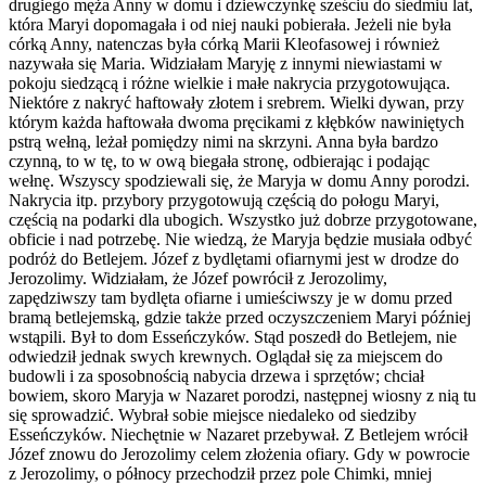
drugiego męża Anny w domu i dziewczynkę sześciu do siedmiu lat,
która Maryi dopomagała i od niej nauki pobierała. Jeżeli nie była
córką Anny, natenczas była córką Marii Kleofasowej i również
nazywała się Maria. Widziałam Maryję z innymi niewiastami w
pokoju siedzącą i różne wielkie i małe nakrycia przygotowująca.
Niektóre z nakryć haftowały złotem i srebrem. Wielki dywan, przy
którym każda haftowała dwoma pręcikami z kłębków nawiniętych
pstrą wełną, leżał pomiędzy nimi na skrzyni. Anna była bardzo
czynną, to w tę, to w ową biegała stronę, odbierając i podając
wełnę. Wszyscy spodziewali się, że Maryja w domu Anny porodzi.
Nakrycia itp. przybory przygotowują częścią do połogu Maryi,
częścią na podarki dla ubogich. Wszystko już dobrze przygotowane,
obficie i nad potrzebę. Nie wiedzą, że Maryja będzie musiała odbyć
podróż do Betlejem. Józef z bydlętami ofiarnymi jest w drodze do
Jerozolimy. Widziałam, że Józef powrócił z Jerozolimy,
zapędziwszy tam bydlęta ofiarne i umieściwszy je w domu przed
bramą betlejemską, gdzie także przed oczyszczeniem Maryi później
wstąpili. Był to dom Esseńczyków. Stąd poszedł do Betlejem, nie
odwiedził jednak swych krewnych. Oglądał się za miejscem do
budowli i za sposobnością nabycia drzewa i sprzętów; chciał
bowiem, skoro Maryja w Nazaret porodzi, następnej wiosny z nią tu
się sprowadzić. Wybrał sobie miejsce niedaleko od siedziby
Esseńczyków. Niechętnie w Nazaret przebywał. Z Betlejem wrócił
Józef znowu do Jerozolimy celem złożenia ofiary. Gdy w powrocie
z Jerozolimy, o północy przechodził przez pole Chimki, mniej