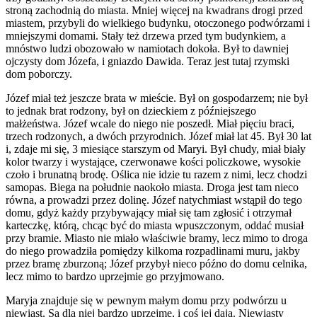
stroną zachodnią do miasta. Mniej więcej na kwadrans drogi przed
miastem, przybyli do wielkiego budynku, otoczonego podwórzami i
mniejszymi domami. Stały też drzewa przed tym budynkiem, a
mnóstwo ludzi obozowało w namiotach dokoła. Był to dawniej
ojczysty dom Józefa, i gniazdo Dawida. Teraz jest tutaj rzymski
dom poborczy.
Józef miał też jeszcze brata w mieście. Był on gospodarzem; nie był
to jednak brat rodzony, był on dzieckiem z późniejszego
małżeństwa. Józef wcale do niego nie poszedł. Miał pięciu braci,
trzech rodzonych, a dwóch przyrodnich. Józef miał lat 45. Był 30 lat
i, zdaje mi się, 3 miesiące starszym od Maryi. Był chudy, miał biały
kolor twarzy i wystające, czerwonawe kości policzkowe, wysokie
czoło i brunatną brodę. Oślica nie idzie tu razem z nimi, lecz chodzi
samopas. Biega na południe naokoło miasta. Droga jest tam nieco
równa, a prowadzi przez dolinę. Józef natychmiast wstąpił do tego
domu, gdyż każdy przybywający miał się tam zgłosić i otrzymał
karteczkę, którą, chcąc być do miasta wpuszczonym, oddać musiał
przy bramie. Miasto nie miało właściwie bramy, lecz mimo to droga
do niego prowadziła pomiędzy kilkoma rozpadlinami muru, jakby
przez bramę zburzoną; Józef przybył nieco późno do domu celnika,
lecz mimo to bardzo uprzejmie go przyjmowano.
Maryja znajduje się w pewnym małym domu przy podwórzu u
niewiast. Są dla niej bardzo uprzejme, i coś jej dają. Niewiasty