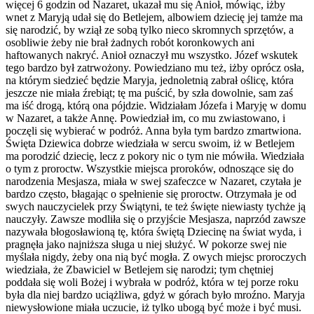
więcej 6 godzin od Nazaret, ukazał mu się Anioł, mówiąc, iżby
wnet z Maryją udał się do Betlejem, albowiem dziecię jej tamże ma
się narodzić, by wziął ze sobą tylko nieco skromnych sprzętów, a
osobliwie żeby nie brał żadnych robót koronkowych ani
haftowanych nakryć. Anioł oznaczył mu wszystko. Józef wskutek
tego bardzo był zatrwożony. Powiedziano mu też, iżby oprócz osła,
na którym siedzieć będzie Maryja, jednoletnią zabrał oślicę, która
jeszcze nie miała źrebiąt; tę ma puścić, by szła dowolnie, sam zaś
ma iść drogą, którą ona pójdzie. Widziałam Józefa i Maryję w domu
w Nazaret, a także Annę. Powiedział im, co mu zwiastowano, i
poczęli się wybierać w podróż. Anna była tym bardzo zmartwiona.
Święta Dziewica dobrze wiedziała w sercu swoim, iż w Betlejem
ma porodzić dziecię, lecz z pokory nic o tym nie mówiła. Wiedziała
o tym z proroctw. Wszystkie miejsca proroków, odnoszące się do
narodzenia Mesjasza, miała w swej szafeczce w Nazaret, czytała je
bardzo często, błagając o spełnienie się proroctw. Otrzymała je od
swych nauczycielek przy Świątyni, te też święte niewiasty tychże ją
nauczyły. Zawsze modliła się o przyjście Mesjasza, naprzód zawsze
nazywała błogosławioną tę, która świętą Dziecinę na świat wyda, i
pragnęła jako najniższa sługa u niej służyć. W pokorze swej nie
myślała nigdy, żeby ona nią być mogła. Z owych miejsc proroczych
wiedziała, że Zbawiciel w Betlejem się narodzi; tym chętniej
poddała się woli Bożej i wybrała w podróż, która w tej porze roku
była dla niej bardzo uciążliwa, gdyż w górach było mroźno. Maryja
niewysłowione miała uczucie, iż tylko ubogą być może i być musi.