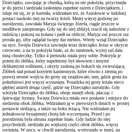
Dzieciątko, zawijając je chustką, którą na nie położyła, przycisnęła
je do piersi i siedziała zasłonięta zupełnie razem z Dzieciątkiem, i
zdaje mi się, że je karmiła, widziałam też, że Aniołowie w ludzkiej
postaci naokoło niej na twarzy leżeli. Mniej więcej godzinę po
narodzeniu, zawołała Maryja świętego Józefa, ciągle jeszcze w
modlitwie zatopionego. Gdy się do niej zbliżył, rzucił się nabożnie z
radością i pokorą na kolana i padł na oblicze, Maryja zaś jeszcze raz
prosiła go, iżby oglądał święty dar niebios. Wtedy wziął Dzieciątko
na ręce. Święta Dziewica zawinęła teraz dzieciątko Jezus w okrycie
czerwone, a na to położyła białe, aż do ramionek, wyżej zaś dała
inną chusteczkę. Tylko 4 pieluszki miała przy sobie. Położyła je
potem do żłóbka, który napełniony był sitowiem i innymi
delikatnymi roślinami, i okryty zasłoną po bokach się zwieszającą.
Żłóbek stał ponad korytem kamiennym, które równo z ziemią po
prawej stronie wejścia do groty się znajdowało, tam, gdzie grota ku
południowi jest więcej wysunięta. Posadzka tej groty leżała nieco
głębiej aniżeli druga część, gdzie się Dzieciątko narodziło. Gdy
włożyła Dzieciątko do żłóbka, oboje stanęli obok, płacząc i
śpiewając hymny. Święta Dziewica miała swe posłanie i miejsce do
siedzenia obok żłóbka. Widziałam ją w pierwszych dniach w prostej
postawie siedzącą, a także na boku leżącą. Nie widziałam jej
jednakowoż bynajmniej chorą lub wyczerpaną. Przed i po
porodzeniu była ubrana zupełnie biało. Gdy ludzie do niej
przychodzili, siedziała po większej części obok żłóbka, więcej
owinięta. W nocy, w chwili narodzenia, wytrysnęło w innej, na