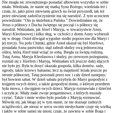
Nie mogła nic zewnętrznego posiadać albowiem wszystko w sobie
miała. Wiedziała, że stanie się matką Syna Bożego, wiedziała też i
czuła, że, jako przez niewiastę grzech na świat przyszedł, tak też
przez niewiastę zadośćuczynienie ma się narodzić. Z tym uczuciem
powiedziała: “Oto ja służebnica Pańska.” Dowiedziałam się, że
Jezus o północy z Ducha świętego się począł i o północy się
narodził. Widziałam, jak Józef i Maryja, w towarzystwie Anny,
Maryi Kleofasowej i kilku sług, w cichości z domu Anny wybierali
się w drogę. Osioł dźwigał wygodne siodło poprzeczne dla Maryi i
jej rzeczy. Na polu Chimki, gdzie Anioł ukazał się był Józefowi,
posiadała Anna pastwisko; stąd zabrali słudzy ową jednoroczną
oślicę, którą Józef miał wziąć ze sobą. Biegła za świętą rodziną.
Tutaj Anna, Maryja Kleofasowa i słudzy, po rzewnym pożegnaniu,
rozstali się z Józefem i Maryją. Widziałam ich jeszcze dalej idących
nie było jej. Była tu dosyć okazała gospoda, kilka domów, sady,
ogrody, także krzewy balsamu; lecz ta majętność leżała jeszcze po
stronie północnej. Tutaj pozostali przez noc i cały dzień następny;
był bowiem sabat. W dzień sabatu przybyła do Maryi gospodyni z
trojgiem swych dzieci, a także gospodyni domu, o którym przedtem
była mowa, z dwojgiem swych dzieci. Maryja rozmawiała z dziećmi
i uczyła je. Miały małe zwoje pergaminowe, z których musiały
czytać. Także i mnie wolno było poufale z Maryją rozmawiać.
Mówiła mi, jak błogo jej w tym stanie, że nie doznaje żadnych
uciążliwości, ale nieraz w sercu swoim niesłychanie czuje się wielką
i jakby w sobie samej się unosi; czuje, że zawiera w sobie Boga i