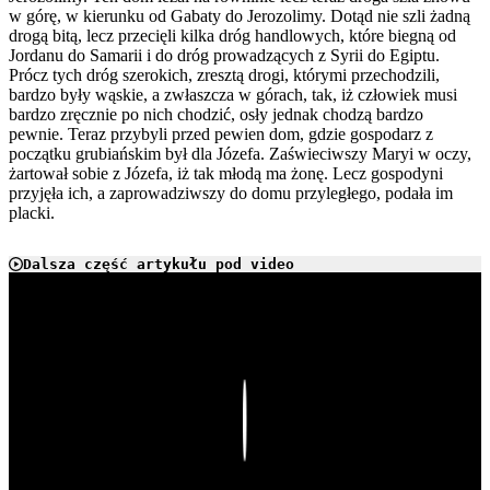
w górę, w kierunku od Gabaty do Jerozolimy. Dotąd nie szli żadną
drogą bitą, lecz przecięli kilka dróg handlowych, które biegną od
Jordanu do Samarii i do dróg prowadzących z Syrii do Egiptu.
Prócz tych dróg szerokich, zresztą drogi, którymi przechodzili,
bardzo były wąskie, a zwłaszcza w górach, tak, iż człowiek musi
bardzo zręcznie po nich chodzić, osły jednak chodzą bardzo
pewnie. Teraz przybyli przed pewien dom, gdzie gospodarz z
początku grubiańskim był dla Józefa. Zaświeciwszy Maryi w oczy,
żartował sobie z Józefa, iż tak młodą ma żonę. Lecz gospodyni
przyjęła ich, a zaprowadziwszy do domu przyległego, podała im
placki.
Dalsza część artykułu pod video
Play