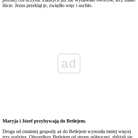
liście. Jezus przeklął je, zwiędło więc i uschło.
ad
Maryja i Józef przybywają do Betlejem.
Droga od ostatniej gospody aż do Betlejem wynosiła mniej więcej
trzy godziny. Obszedłszy Betlejem od strony północnej, zbliżali się