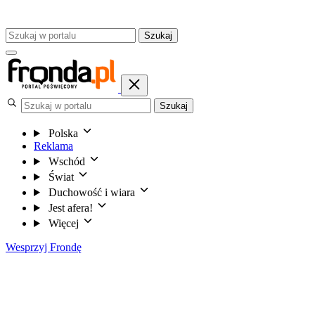
Szukaj
Szukaj
Polska
Reklama
Wschód
Świat
Duchowość i wiara
Jest afera!
Więcej
Wesprzyj Frondę