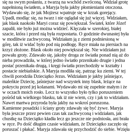
się na swym posłaniu, z twarzą na wschód zwróconą. Widział grotę
napełnioną światłem, a Maryja była jakby płomieniami otoczona.
Wydawało się, że jak Mojżesz wpatruje się w krzak gorejący.
Upadł, modląc się, na twarz i nie oglądał się już więcej. Widziałam,
jak blask naokoło Maryi coraz się powiększał. Świateł, które Józef
zapalił, nie było już można widzieć. Klęczała w szerokiej, białej
szacie, która i przed nią była rozpostarta. O godzinie dwunastej była
w modlitwie zachwyconą. Widziałam ją z ziemi podniesioną w
górę, tak iż widać było pod nią podłogę. Ręce miała na piersiach na
krzyż złożone. Blask około niej powiększał się. Nie widziałam już
powału groty. Zdawało się, jakoby droga ze światła ponad nią aż do
nieba prowadziła, w której jedno światło przenikało drugie i jedna
postać przenikała drugą, i kręgi światła przechodziły w kształty i
postacie niebiańskie. A Maryja modliła się, patrząc ku ziemi. W tej
chwili porodziła Dzieciątko Jezus. Widziałam je jakby jaśniejące,
maleńkie Dziecię, jaśniejsze nad wszystek inny blask, leżące na
pokryciu przed jej kolanami. Wydawało mi się zupełnie małym i że
w oczach moich rosło. Lecz to wszystko było tylko poruszeniem
pośród tak wielkiego blasku, tak iż nie wiem, czy i jak to widziałam.
Nawet martwa przyroda była jakby na wskroś poruszona.
Kamienne posadzki i ściany groty zdawały się być żywe. Maryja
była jeszcze przez pewien czas tak zachwyconą i widziałam, jak
chustkę na Dzieciątko kładła lecz go jeszcze nie podniosła, ani brała
w ręce. Po dość długim czasie widziałam, że Dzieciątko zaczęło się
poruszać i płakać. Maryja zdawała się przychodzić do siebie. Wzięła