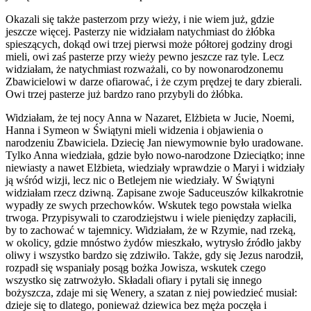
Okazali się także pasterzom przy wieży, i nie wiem już, gdzie
jeszcze więcej. Pasterzy nie widziałam natychmiast do żłóbka
spieszących, dokąd owi trzej pierwsi może półtorej godziny drogi
mieli, owi zaś pasterze przy wieży pewno jeszcze raz tyle. Lecz
widziałam, że natychmiast rozważali, co by nowonarodzonemu
Zbawicielowi w darze ofiarować, i że czym prędzej te dary zbierali.
Owi trzej pasterze już bardzo rano przybyli do żłóbka.
Widziałam, że tej nocy Anna w Nazaret, Elżbieta w Jucie, Noemi,
Hanna i Symeon w Świątyni mieli widzenia i objawienia o
narodzeniu Zbawiciela. Dziecię Jan niewymownie było uradowane.
Tylko Anna wiedziała, gdzie było nowo-narodzone Dzieciątko; inne
niewiasty a nawet Elżbieta, wiedziały wprawdzie o Maryi i widziały
ją wśród wizji, lecz nic o Betlejem nie wiedziały. W Świątyni
widziałam rzecz dziwną. Zapisane zwoje Saduceuszów kilkakrotnie
wypadły ze swych przechowków. Wskutek tego powstała wielka
trwoga. Przypisywali to czarodziejstwu i wiele pieniędzy zapłacili,
by to zachować w tajemnicy. Widziałam, że w Rzymie, nad rzeką,
w okolicy, gdzie mnóstwo żydów mieszkało, wytrysło źródło jakby
oliwy i wszystko bardzo się zdziwiło. Także, gdy się Jezus narodził,
rozpadł się wspaniały posąg bożka Jowisza, wskutek czego
wszystko się zatrwożyło. Składali ofiary i pytali się innego
bożyszcza, zdaje mi się Wenery, a szatan z niej powiedzieć musiał:
dzieje się to dlatego, ponieważ dziewica bez męża poczęła i