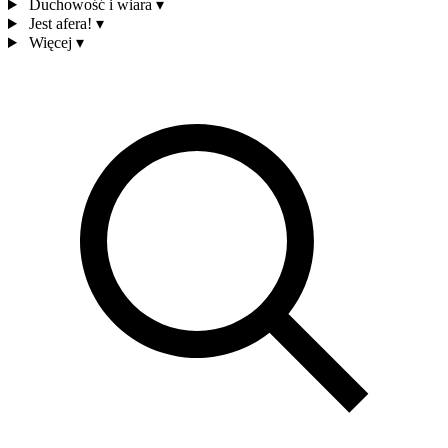
Duchowość i wiara
▾
Jest afera!
▾
Więcej
▾