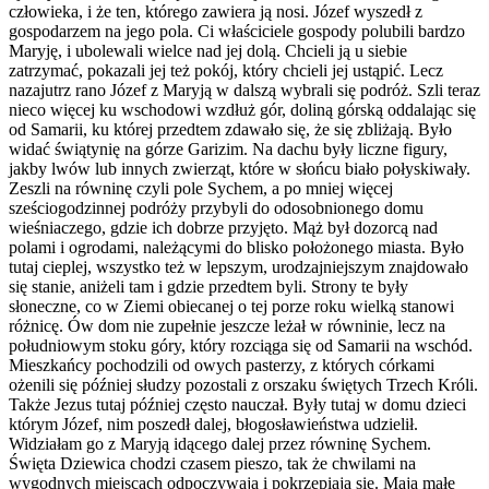
człowieka, i że ten, którego zawiera ją nosi. Józef wyszedł z
gospodarzem na jego pola. Ci właściciele gospody polubili bardzo
Maryję, i ubolewali wielce nad jej dolą. Chcieli ją u siebie
zatrzymać, pokazali jej też pokój, który chcieli jej ustąpić. Lecz
nazajutrz rano Józef z Maryją w dalszą wybrali się podróż. Szli teraz
nieco więcej ku wschodowi wzdłuż gór, doliną górską oddalając się
od Samarii, ku której przedtem zdawało się, że się zbliżają. Było
widać świątynię na górze Garizim. Na dachu były liczne figury,
jakby lwów lub innych zwierząt, które w słońcu biało połyskiwały.
Zeszli na równinę czyli pole Sychem, a po mniej więcej
sześciogodzinnej podróży przybyli do odosobnionego domu
wieśniaczego, gdzie ich dobrze przyjęto. Mąż był dozorcą nad
polami i ogrodami, należącymi do blisko położonego miasta. Było
tutaj cieplej, wszystko też w lepszym, urodzajniejszym znajdowało
się stanie, aniżeli tam i gdzie przedtem byli. Strony te były
słoneczne, co w Ziemi obiecanej o tej porze roku wielką stanowi
różnicę. Ów dom nie zupełnie jeszcze leżał w równinie, lecz na
południowym stoku góry, który rozciąga się od Samarii na wschód.
Mieszkańcy pochodzili od owych pasterzy, z których córkami
ożenili się później słudzy pozostali z orszaku świętych Trzech Króli.
Także Jezus tutaj później często nauczał. Były tutaj w domu dzieci
którym Józef, nim poszedł dalej, błogosławieństwa udzielił.
Widziałam go z Maryją idącego dalej przez równinę Sychem.
Święta Dziewica chodzi czasem pieszo, tak że chwilami na
wygodnych miejscach odpoczywają i pokrzepiają się. Mają małe