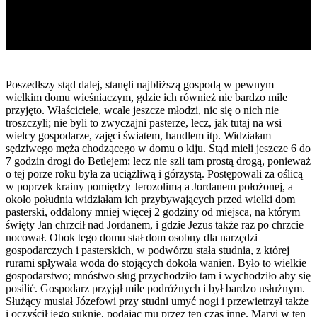
Poszedłszy stąd dalej, stanęli najbliższą gospodą w pewnym
wielkim domu wieśniaczym, gdzie ich również nie bardzo mile
przyjęto. Właściciele, wcale jeszcze młodzi, nic się o nich nie
troszczyli; nie byli to zwyczajni pasterze, lecz, jak tutaj na wsi
wielcy gospodarze, zajęci światem, handlem itp. Widziałam
sędziwego męża chodzącego w domu o kiju. Stąd mieli jeszcze 6 do
7 godzin drogi do Betlejem; lecz nie szli tam prostą drogą, ponieważ
o tej porze roku była za uciążliwą i górzystą. Postępowali za oślicą
w poprzek krainy pomiędzy Jerozolimą a Jordanem położonej, a
około południa widziałam ich przybywających przed wielki dom
pasterski, oddalony mniej więcej 2 godziny od miejsca, na którym
święty Jan chrzcił nad Jordanem, i gdzie Jezus także raz po chrzcie
nocował. Obok tego domu stał dom osobny dla narzędzi
gospodarczych i pasterskich, w podwórzu stała studnia, z której
rurami spływała woda do stojących dokoła wanien. Było to wielkie
gospodarstwo; mnóstwo sług przychodziło tam i wychodziło aby się
posilić. Gospodarz przyjął mile podróżnych i był bardzo usłużnym.
Służący musiał Józefowi przy studni umyć nogi i przewietrzył także
i oczyścił jego suknie, podając mu przez ten czas inne. Maryi w ten