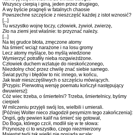
Wszyscy cierpią i giną, jeden przez drugiego,
A wy byście pragnęli w fatalnych chaosie
Powszechne szczęście z nieszczęść każdej z istot wznosić?
[...]
Tu wszystko wojnę toczy, człowiek, żywioł, zwierzę,
Zło na ziemi jest właśnie: to przyznać należy.
[...]
Na tej grudce błota, zmęczone atomy
Na śmierć wciąż narażone i na losu gromy
Lecz atomy myślące, bo myślą wiedzione
Wymierzyć potrafiły nieba rozgwieżdżone.
Człowiek duchem wzlatuje do nieskończonego,
Niezdolny choć przez chwilę znać siebie samego.
Świat pychy i błędów to nic innego, w końcu,
Jak teatr nieszczęśliwych o szczęściu mówiących.
[Przypis: Pierwotną wersję poematu kończył następujący
dwuwiersz]:
Cóż wiec trzeba, o śmiertelni? Trzeba, śmiertelnicy, byśmy
cierpieli
W milczeniu przyjęli swój los, wielbili i umierali.
[Później Wolter nieco złagodził pesymizm tego zakończenia]:
Ongiś, gdy pewien kalif na śmierć się gotował,
Do Boga, którego czcił, modlił się w te słowa:
Przynoszę ci to wszystko, czego niezmierzony
Majestat twój tak wielki nie posiada wcale: