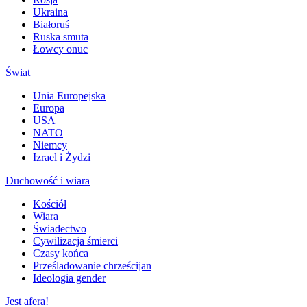
Ukraina
Białoruś
Ruska smuta
Łowcy onuc
Świat
Unia Europejska
Europa
USA
NATO
Niemcy
Izrael i Żydzi
Duchowość i wiara
Kościół
Wiara
Świadectwo
Cywilizacja śmierci
Czasy końca
Prześladowanie chrześcijan
Ideologia gender
Jest afera!