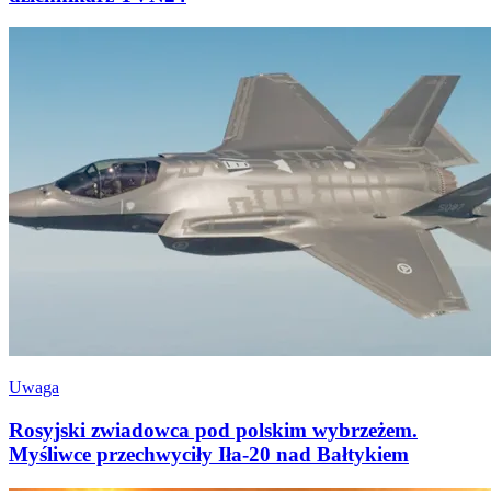
Uwaga
Rosyjski zwiadowca pod polskim wybrzeżem.
Myśliwce przechwyciły Iła-20 nad Bałtykiem