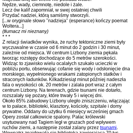
Nędze, wady, ciemnotę, niedole i żale.
Lecz ów kalif zapomniał, w swej ostatniej chwili
Przydać nadziei, którą samiśmy stworzyli.
[...w oryginale słowo "nadzieja" (esperance) kończy poemat
Woltera...]
(tłumacz mi nieznany)
* * *
Z relacji świadków wynika, że ruchy tektoniczne ziemi były
wyczuwalne w czasie od 6 minut do 2 godzin i 30 minut,
zależnie od miejsca. W centrum Lizbony ziemia pękała
tworząc rozstępy dochodzące do 5 metrów szerokości.
Widząc to zjawisko wielu ocalałych szukało ucieczki w
pobliżu portu, obserwując cofanie się wody i odsłonięcie dna
morskiego, wypełnionego wrakami zatopionych statków i
straconych ładunków. Kilkadziesiąt minut później nadeszła
fala o wysokości ok. 20 metrów i zalała port wraz z całym
centrum Lizbony. Na terenach, gdzie tsunami nie dotarło,
rozszalały się pożary, które trwały 5 i więcej dni.
Około 85% zabudowy Lizbony uległo zniszczeniu, włączając
w to pałace, biblioteki, klasztory, kościoły, szpitale i domy
prywatne. Oddany do użytku 6 miesięcy wcześniej gmach
Opery został całkowicie spalony. Pałac królewski
usytuowany nad Tagiem legł w gruzach pod wpływem
ruchów ziemi, a następnie został zalany przez
tsunami
.
Wewnątrz znajdowała się biblioteka zawierająca 70 tys.