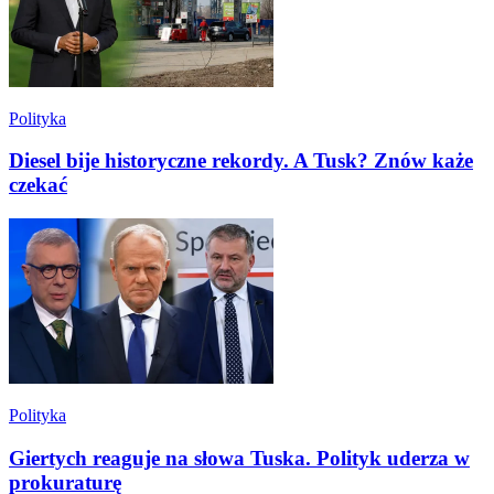
Polityka
Diesel bije historyczne rekordy. A Tusk? Znów każe
czekać
Polityka
Giertych reaguje na słowa Tuska. Polityk uderza w
prokuraturę