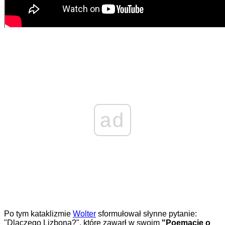
ad
Po tym kataklizmie
Wolter
sformułował słynne pytanie:
"Dlaczego Lizbona?", które zawarł w swoim
"Poemacie o