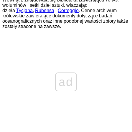
woluminów i setki dzieł sztuki, włączając
dzieła
Tycjana
,
Rubensa
i
Correggio
. Cenne archiwum
królewskie zawierające dokumenty dotyczące badań
oceanograficznych oraz inne podobnej wartości zbiory także
zostały stracone na zawsze.
ad