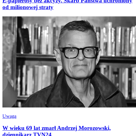
E-papierosy bez akcyzy. Skarb Państwa uchroniony
od milionowej straty
Uwaga
W wieku 69 lat zmarł Andrzej Morozowski,
dziennikarz TVN24