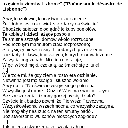
trzęsieniu ziemi w Lizbonie" ("Poème sur le désastre de
Lisbonne")
:
A wy, filozofowie, którzy twierdzić śmiecie,
Że "dobre jest cokolwiek się zdarzy na świecie",
Chodźcie spiesznie oglądać te kupy popiołów,
Te kobiety i dzieci leżące pospołu,
Te smutne szczątki domów wkoło rozrzucone,
Pod rozbitym marmurem ciała rozproszone;
Sto tysięcy nieszczęsnych podartych przez ziemię,
Rozdartych, krwią broczących, których murów brzemię
Za życia pogrzebało. Nikt ich nie ratuje,
Więc, wśród męki, czekają, aż śmierć się zlituje!
[...]
Wierzcie mi, że gdy ziemia roztwiera otchłanie,
Niewinna jest ma skarga i słuszne wołanie.
A wy na to: "Na świecie wszystkiego potrzeba,
Wszystko jest dobre". Cóż to! Więc na świecie całym
Bez zniszczenia Lizbony gorzej by się działo?
Czyście tak bardzo pewni, że Pierwsza Przyczyna
Wszystkowiedna, wszechmocna, co wszystko zaczyna,
Nie mogłaby nas rzucić na ten smutny padół,
Bez stworzenia wulkanów niosących zagładę?
[...]
Tak to jęczą stworzenia ze świata całego,