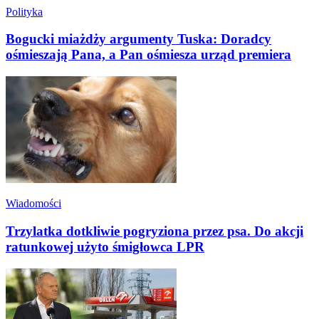
Polityka
Bogucki miażdży argumenty Tuska: Doradcy
ośmieszają Pana, a Pan ośmiesza urząd premiera
Wiadomości
Trzylatka dotkliwie pogryziona przez psa. Do akcji
ratunkowej użyto śmigłowca LPR