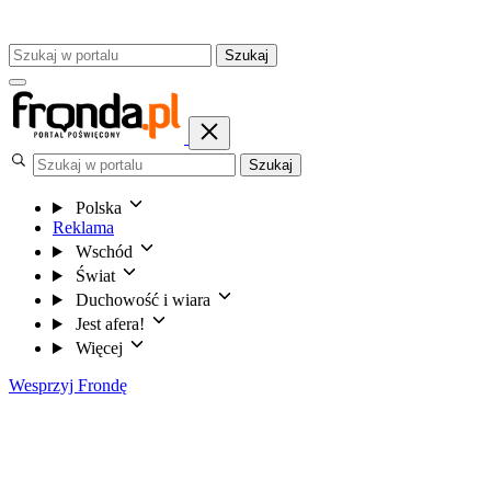
Szukaj
Szukaj
Polska
Reklama
Wschód
Świat
Duchowość i wiara
Jest afera!
Więcej
Wesprzyj Frondę