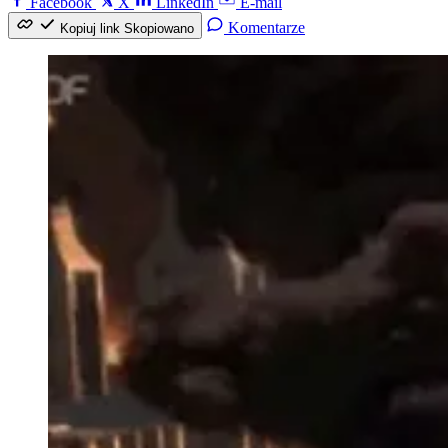
Facebook
X
LinkedIn
E-mail
Komentarze
Kopiuj link
Skopiowano