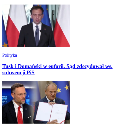
Polityka
Tusk i Domański w euforii. Sąd zdecydował ws.
subwencji PiS