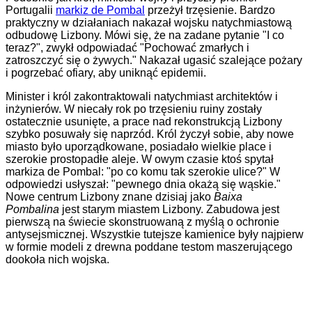
Portugalii
markiz de Pombal
przeżył trzęsienie. Bardzo
praktyczny w działaniach nakazał wojsku natychmiastową
odbudowę Lizbony. Mówi się, że na zadane pytanie "I co
teraz?", zwykł odpowiadać "Pochować zmarłych i
zatroszczyć się o żywych." Nakazał ugasić szalejące pożary
i pogrzebać ofiary, aby uniknąć epidemii.
Minister i król zakontraktowali natychmiast architektów i
inżynierów. W niecały rok po trzęsieniu ruiny zostały
ostatecznie usunięte, a prace nad rekonstrukcją Lizbony
szybko posuwały się naprzód. Król życzył sobie, aby nowe
miasto było uporządkowane, posiadało wielkie place i
szerokie prostopadłe aleje. W owym czasie ktoś spytał
markiza de Pombal: "po co komu tak szerokie ulice?" W
odpowiedzi usłyszał: "pewnego dnia okażą się wąskie."
Nowe centrum Lizbony znane dzisiaj jako
Baixa
Pombalina
jest starym miastem Lizbony. Zabudowa jest
pierwszą na świecie skonstruowaną z myślą o ochronie
antysejsmicznej. Wszystkie tutejsze kamienice były najpierw
w formie modeli z drewna poddane testom maszerującego
dookoła nich wojska.