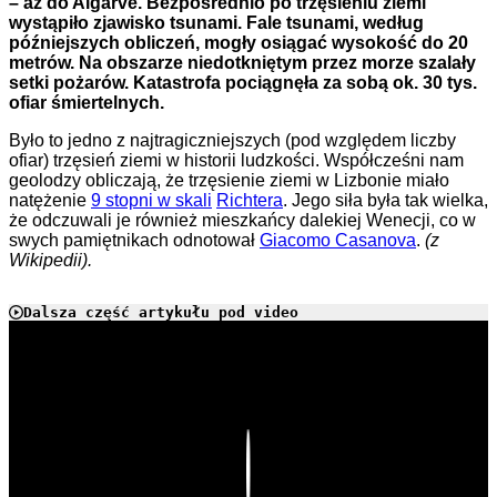
– aż do Algarve. Bezpośrednio po trzęsieniu ziemi
wystąpiło zjawisko tsunami. Fale tsunami, według
późniejszych obliczeń, mogły osiągać wysokość do 20
metrów. Na obszarze niedotkniętym przez morze szalały
setki pożarów. Katastrofa pociągnęła za sobą ok. 30 tys.
ofiar śmiertelnych.
Było to jedno z najtragiczniejszych (pod względem liczby
ofiar) trzęsień ziemi w historii ludzkości. Współcześni nam
geolodzy obliczają, że trzęsienie ziemi w Lizbonie miało
natężenie
9 stopni w skali
Richtera
. Jego siła była tak wielka,
że odczuwali je również mieszkańcy dalekiej Wenecji, co w
swych pamiętnikach odnotował
Giacomo Casanova
.
(z
Wikipedii).
Dalsza część artykułu pod video
Play