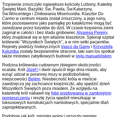
Trzęsienie zniszczyło największe kościoły Lizbony, Katedrę
Świętej Marii, Bazyliki: Św. Pawła, Św.Katarzyny,
Św.Wincentego i Zmiłowania
Misericordia
. Klasztor
Do
Carmo
w centrum miasta został zniszczony, a jego ruiny,
które pozostawiono jako pamiątkę po kataklizmie mogą być
zwiedzane przez turystów do dziś. W czasie trzęsienia ziemi
zaginął w całości i bez śladu grobowiec
Alvaresa Pereiry
,
który znajdował się w tym właśnie klasztorze. Spłonął szpital
królewski "Wszystkich Świętych", a w nim setki pacjentów.
Rejestry podróży historycznych
Vasco da Gamy
i
Krzysztofa
Kolumba
zostały bezpowrotnie stracone, taki sam los spotkał
także mnóstwo zabytkowych budowli w
stylu manuelińskim
.
Rodzina królewska cudownym zbiegiem okoliczności
ocalała. Król
Józef I
i dwór opuścili tego dnia miasto, aby
wziąć udział w porannej mszy w podlizbońskiej
miejscowości
Belém
. Nieobecność króla w mieście
zawdzięcza się zachciance księżniczki, aby spędzić dzień
Wszystkich Świętych poza miastem. Ze względu na
katastrofę król nabawił się
fobii przebywania w zamkniętym
pomieszczeniu
i resztę życia spędził mieszkając w
luksusowych konstrukcjach namiotowych, specjalnie dlań
zaprojektowanych.
Podobnie jak król, minister wojny i przyszły premier