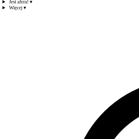
Jest afera!
▾
Więcej
▾