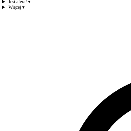
Jest afera!
▾
Więcej
▾