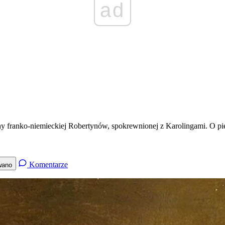
ad
 franko-niemieckiej Robertynów, spokrewnionej z Karolingami. O pier
Komentarze
wano