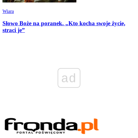
Wiara
Słowo Boże na poranek. „Kto kocha swoje życie,
straci je”
ad