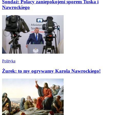
Sondaż: Polacy zaniepokojeni sporem Tuska i
Nawrockiego
Polityka
Żurek: to my ogrywamy Karola Nawrockiego!