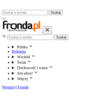
Szukaj
Szukaj
Polska
Reklama
Wschód
Świat
Duchowość i wiara
Jest afera!
Więcej
Wesprzyj Frondę