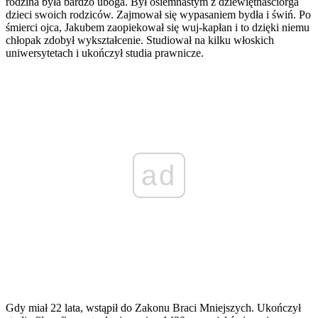
rodzina była bardzo uboga. Był osiemnastym z dziewiętnaściorga
dzieci swoich rodziców. Zajmował się wypasaniem bydła i świń. Po
śmierci ojca, Jakubem zaopiekował się wuj-kapłan i to dzięki niemu
chłopak zdobył wykształcenie. Studiował na kilku włoskich
uniwersytetach i ukończył studia prawnicze.
ad
Gdy miał 22 lata, wstąpił do Zakonu Braci Mniejszych. Ukończył