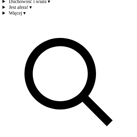
Duchowość i wiara
▾
Jest afera!
▾
Więcej
▾