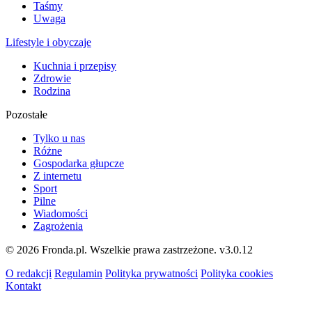
Taśmy
Uwaga
Lifestyle i obyczaje
Kuchnia i przepisy
Zdrowie
Rodzina
Pozostałe
Tylko u nas
Różne
Gospodarka głupcze
Z internetu
Sport
Pilne
Wiadomości
Zagrożenia
© 2026 Fronda.pl. Wszelkie prawa zastrzeżone.
v3.0.12
O redakcji
Regulamin
Polityka prywatności
Polityka cookies
Kontakt