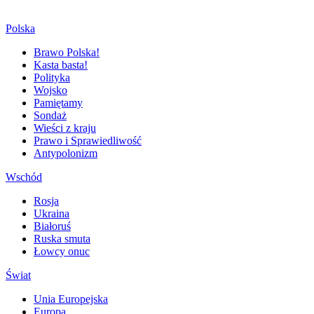
Polska
Brawo Polska!
Kasta basta!
Polityka
Wojsko
Pamiętamy
Sondaż
Wieści z kraju
Prawo i Sprawiedliwość
Antypolonizm
Wschód
Rosja
Ukraina
Białoruś
Ruska smuta
Łowcy onuc
Świat
Unia Europejska
Europa