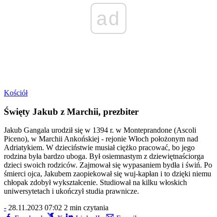
ad
Kościół
Święty Jakub z Marchii, prezbiter
Jakub Gangala urodził się w 1394 r. w Monteprandone (Ascoli
Piceno), w Marchii Ankońskiej - rejonie Włoch położonym nad
Adriatykiem. W dzieciństwie musiał ciężko pracować, bo jego
rodzina była bardzo uboga. Był osiemnastym z dziewiętnaściorga
dzieci swoich rodziców. Zajmował się wypasaniem bydła i świń. Po
śmierci ojca, Jakubem zaopiekował się wuj-kapłan i to dzięki niemu
chłopak zdobył wykształcenie. Studiował na kilku włoskich
uniwersytetach i ukończył studia prawnicze.
-
28.11.2023 07:02
2 min czytania