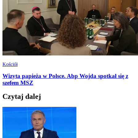
Kościół
Wizyta papieża w Polsce. Abp Wojda spotkał się z
szefem MSZ
Czytaj dalej