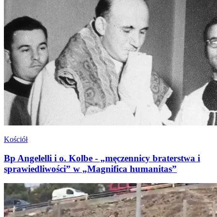
Kościół
Bp Angelelli i o. Kolbe - „męczennicy braterstwa i
sprawiedliwości” w „Magnifica humanitas”