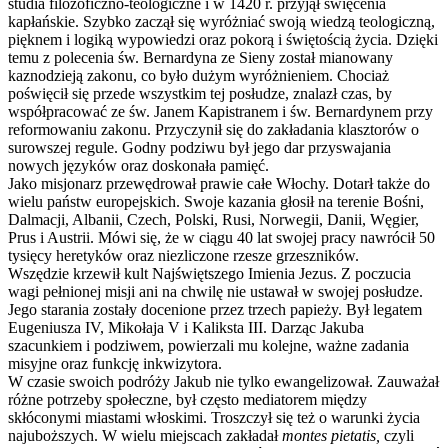
studia filozoficzno-teologiczne i w 1420 r. przyjął święcenia
kapłańskie. Szybko zaczął się wyróżniać swoją wiedzą teologiczną,
pięknem i logiką wypowiedzi oraz pokorą i świętością życia. Dzięki
temu z polecenia św. Bernardyna ze Sieny został mianowany
kaznodzieją zakonu, co było dużym wyróżnieniem. Chociaż
poświęcił się przede wszystkim tej posłudze, znalazł czas, by
współpracować ze św. Janem Kapistranem i św. Bernardynem przy
reformowaniu zakonu. Przyczynił się do zakładania klasztorów o
surowszej regule. Godny podziwu był jego dar przyswajania
nowych języków oraz doskonała pamięć.
Jako misjonarz przewędrował prawie całe Włochy. Dotarł także do
wielu państw europejskich. Swoje kazania głosił na terenie Bośni,
Dalmacji, Albanii, Czech, Polski, Rusi, Norwegii, Danii, Węgier,
Prus i Austrii. Mówi się, że w ciągu 40 lat swojej pracy nawrócił 50
tysięcy heretyków oraz niezliczone rzesze grzeszników.
Wszędzie krzewił kult Najświętszego Imienia Jezus. Z poczucia
wagi pełnionej misji ani na chwilę nie ustawał w swojej posłudze.
Jego starania zostały docenione przez trzech papieży. Był legatem
Eugeniusza IV, Mikołaja V i Kaliksta III. Darząc Jakuba
szacunkiem i podziwem, powierzali mu kolejne, ważne zadania
misyjne oraz funkcję inkwizytora.
W czasie swoich podróży Jakub nie tylko ewangelizował. Zauważał
różne potrzeby społeczne, był często mediatorem między
skłóconymi miastami włoskimi. Troszczył się też o warunki życia
najuboższych. W wielu miejscach zakładał
montes pietatis,
czyli