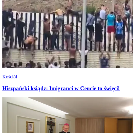
Kościół
Hiszpański ksiądz: Imigranci w Ceucie to święci!