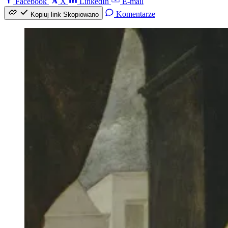
Facebook
X
LinkedIn
E-mail
Komentarze
Kopiuj link
Skopiowano