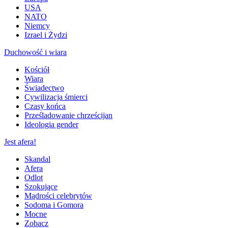
USA
NATO
Niemcy
Izrael i Żydzi
Duchowość i wiara
Kościół
Wiara
Świadectwo
Cywilizacja śmierci
Czasy końca
Prześladowanie chrześcijan
Ideologia gender
Jest afera!
Skandal
Afera
Odlot
Szokujące
Mądrości celebrytów
Sodoma i Gomora
Mocne
Zobacz