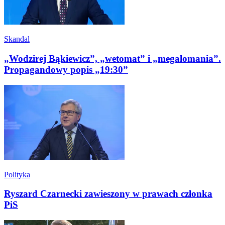
Skandal
„Wodzirej Bąkiewicz”, „wetomat” i „megalomania”.
Propagandowy popis „19:30”
Polityka
Ryszard Czarnecki zawieszony w prawach członka
PiS