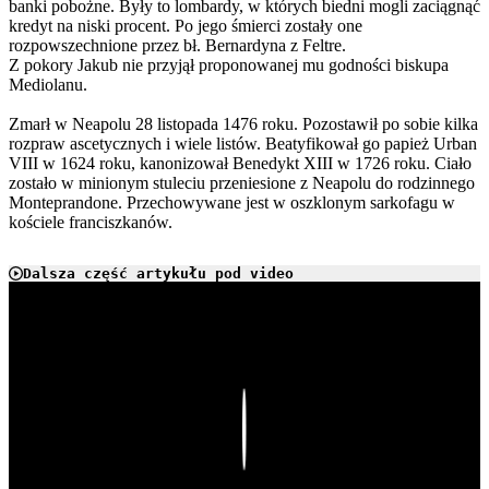
banki pobożne. Były to lombardy, w których biedni mogli zaciągnąć
kredyt na niski procent. Po jego śmierci zostały one
rozpowszechnione przez bł. Bernardyna z Feltre.
Z pokory Jakub nie przyjął proponowanej mu godności biskupa
Mediolanu.
Zmarł w Neapolu 28 listopada 1476 roku. Pozostawił po sobie kilka
rozpraw ascetycznych i wiele listów. Beatyfikował go papież Urban
VIII w 1624 roku, kanonizował Benedykt XIII w 1726 roku. Ciało
zostało w minionym stuleciu przeniesione z Neapolu do rodzinnego
Monteprandone. Przechowywane jest w oszklonym sarkofagu w
kościele franciszkanów.
Dalsza część artykułu pod video
Play