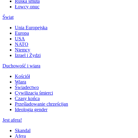
Ruska smuta
Łowcy onuc
Świat
Unia Europejska
Europa
USA
NATO
Niemcy
Izrael i Żydzi
Duchowość i wiara
Kościół
Wiara
Świadectwo
Cywilizacja śmierci
Czasy końca
Prześladowanie chrześcijan
Ideologia gender
Jest afera!
Skandal
Afera