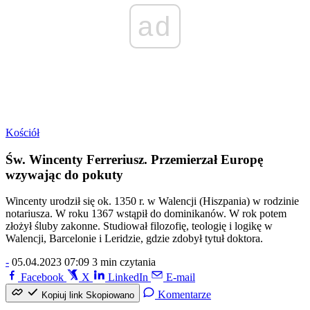
ad
Kościół
Św. Wincenty Ferreriusz. Przemierzał Europę
wzywając do pokuty
Wincenty urodził się ok. 1350 r. w Walencji (Hiszpania) w rodzinie
notariusza. W roku 1367 wstąpił do dominikanów. W rok potem
złożył śluby zakonne. Studiował filozofię, teologię i logikę w
Walencji, Barcelonie i Leridzie, gdzie zdobył tytuł doktora.
-
05.04.2023 07:09
3 min czytania
Facebook
X
LinkedIn
E-mail
Komentarze
Kopiuj link
Skopiowano