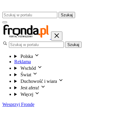
Szukaj
Szukaj
Polska
Reklama
Wschód
Świat
Duchowość i wiara
Jest afera!
Więcej
Wesprzyj Frondę