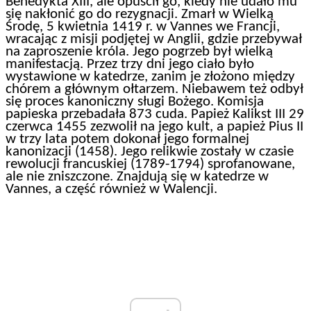
Benedykta XIII, ale opuścił go, kiedy nie udało mu
się nakłonić go do rezygnacji. Zmarł w Wielką
Środę, 5 kwietnia 1419 r. w Vannes we Francji,
wracając z misji podjętej w Anglii, gdzie przebywał
na zaproszenie króla. Jego pogrzeb był wielką
manifestacją. Przez trzy dni jego ciało było
wystawione w katedrze, zanim je złożono między
chórem a głównym ołtarzem. Niebawem też odbył
się proces kanoniczny sługi Bożego. Komisja
papieska przebadała 873 cuda. Papież Kalikst III 29
czerwca 1455 zezwolił na jego kult, a papież Pius II
w trzy lata potem dokonał jego formalnej
kanonizacji (1458). Jego relikwie zostały w czasie
rewolucji francuskiej (1789-1794) sprofanowane,
ale nie zniszczone. Znajdują się w katedrze w
Vannes, a część również w Walencji.