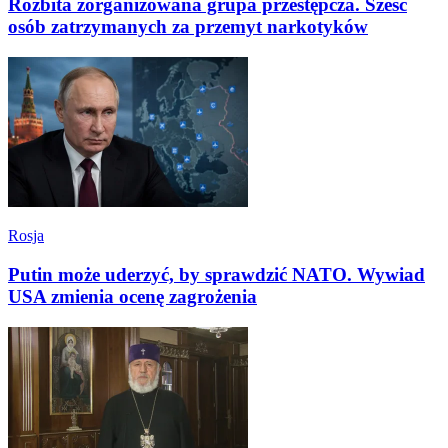
Rozbita zorganizowana grupa przestępcza. Sześć
osób zatrzymanych za przemyt narkotyków
Rosja
Putin może uderzyć, by sprawdzić NATO. Wywiad
USA zmienia ocenę zagrożenia