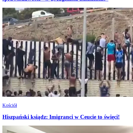
Kościół
Hiszpański ksiądz: Imigranci w Ceucie to święci!