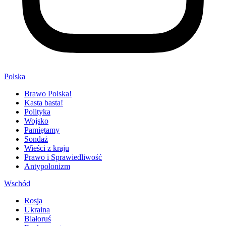
Polska
Brawo Polska!
Kasta basta!
Polityka
Wojsko
Pamiętamy
Sondaż
Wieści z kraju
Prawo i Sprawiedliwość
Antypolonizm
Wschód
Rosja
Ukraina
Białoruś