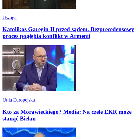
Uwaga
Katolikos Garegin II przed sądem. Bezprecedensowy
proces pogłębia konflikt w Armenii
Unia Europejska
Kto za Morawieckiego? Media: Na czele EKR może
stanąć Bielan