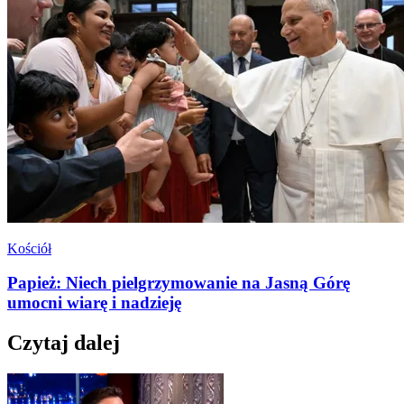
Kościół
Papież: Niech pielgrzymowanie na Jasną Górę
umocni wiarę i nadzieję
Czytaj dalej