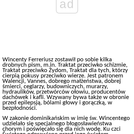
ad
Wincenty Ferreriusz zostawił po sobie kilka
drobnych pism, m.in. Traktat przeciwko schizmie,
Traktat przeciwko Żydom, Traktat dla tych, którzy
cierpią pokusy przeciwko wierze. Jest patronem
Walencji, Vannes, dobrego małżeństwa, dobrej
śmierci, ceglarzy, budowniczych, murarzy,
hydraulików, przetwórców ołowiu, producentów
dachówek i kafli. Wzywany bywa także w obronie
przed epilepsją, bólami głowy i gorączką, w
bezpłodności.
W zakonie dominikańskim w imię św. Wincentego
udzielało się specjalnego błogosławieństwa
chorym i poświęcało się dla nich wodę. Ku czci