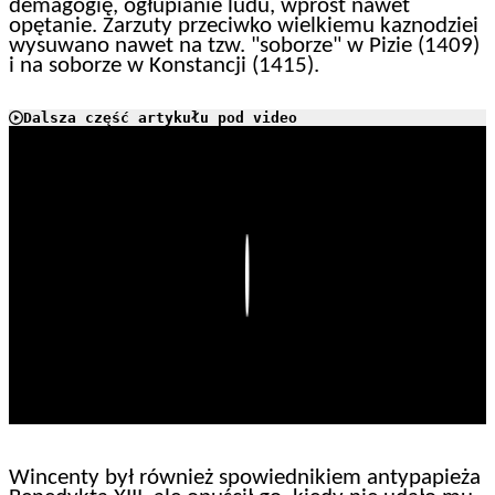
demagogię, ogłupianie ludu, wprost nawet
opętanie. Zarzuty przeciwko wielkiemu kaznodziei
wysuwano nawet na tzw. "soborze" w Pizie (1409)
i na soborze w Konstancji (1415).
Dalsza część artykułu pod video
Play
Wincenty był również spowiednikiem antypapieża