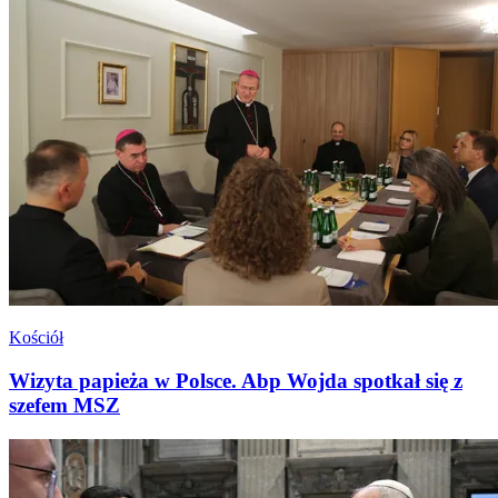
Kościół
Wizyta papieża w Polsce. Abp Wojda spotkał się z
szefem MSZ