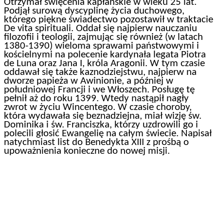
Otrzymał święcenia kapłańskie w wieku 25 lat.
Podjął surową dyscyplinę życia duchowego,
którego piękne świadectwo pozostawił w traktacie
De vita spirituali. Oddał się najpierw nauczaniu
filozofii i teologii, zajmując się również (w latach
1380-1390) wieloma sprawami państwowymi i
kościelnymi na polecenie kardynała legata Piotra
de Luna oraz Jana I, króla Aragonii. W tym czasie
oddawał się także kaznodziejstwu, najpierw na
dworze papieża w Awinionie, a później w
południowej Francji i we Włoszech. Posługę tę
pełnił aż do roku 1399. Wtedy nastąpił nagły
zwrot w życiu Wincentego. W czasie choroby,
która wydawała się beznadziejna, miał wizję św.
Dominika i św. Franciszka, którzy uzdrowili go i
polecili głosić Ewangelię na całym świecie. Napisał
natychmiast list do Benedykta XIII z prośbą o
upoważnienia konieczne do nowej misji.