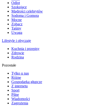
Odlot
Szokujące
Mądrości celebrytów
Sodoma i Gomora
Mocne
Zobacz
Taśmy
Uwaga
Lifestyle i obyczaje
Kuchnia i przepisy
Zdrowie
Rodzina
Pozostałe
Tylko u nas
Różne
Gospodarka głupcze
Z internetu
Sport
Pilne
Wiadomości
Zagrożenia