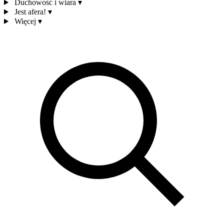
Duchowość i wiara
▾
Jest afera!
▾
Więcej
▾