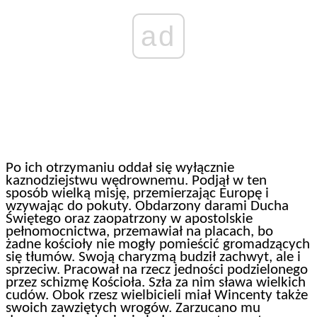
ad
Po ich otrzymaniu oddał się wyłącznie
kaznodziejstwu wędrownemu. Podjął w ten
sposób wielką misję, przemierzając Europę i
wzywając do pokuty. Obdarzony darami Ducha
Świętego oraz zaopatrzony w apostolskie
pełnomocnictwa, przemawiał na placach, bo
żadne kościoły nie mogły pomieścić gromadzących
się tłumów. Swoją charyzmą budził zachwyt, ale i
sprzeciw. Pracował na rzecz jedności podzielonego
przez schizmę Kościoła. Szła za nim sława wielkich
cudów. Obok rzesz wielbicieli miał Wincenty także
swoich zawziętych wrogów. Zarzucano mu