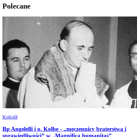
Polecane
Kościół
Bp Angelelli i o. Kolbe - „męczennicy braterstwa i
sprawiedliwości” w „Magnifica humanitas”