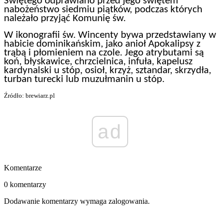
Świętego odprawiano przed jego świętem
nabożeństwo siedmiu piątków, podczas których
należało przyjąć Komunię św.
W ikonografii św. Wincenty bywa przedstawiany w
habicie dominikańskim, jako anioł Apokalipsy z
trąbą i płomieniem na czole. Jego atrybutami są
koń, błyskawice, chrzcielnica, infuła, kapelusz
kardynalski u stóp, osioł, krzyż, sztandar, skrzydła,
turban turecki lub muzułmanin u stóp.
Źródło: brewiarz.pl
ad
Komentarze
0 komentarzy
Dodawanie komentarzy wymaga zalogowania.