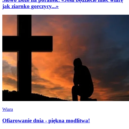
jak ziarnko gorczycy...»
Wiara
Ofiarowanie dnia - piękna modlitwa!