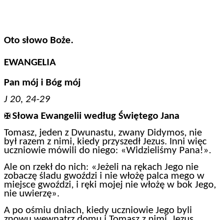
Oto słowo Boże.
EWANGELIA
Pan mój i Bóg mój
J 20, 24-29
Słowa Ewangelii według Świętego Jana
✠
Tomasz, jeden z Dwunastu, zwany Didymos, nie
był razem z nimi, kiedy przyszedł Jezus. Inni więc
uczniowie mówili do niego: «Widzieliśmy Pana!».
Ale on rzekł do nich: «Jeżeli na rękach Jego nie
zobaczę śladu gwoździ i nie włożę palca mego w
miejsce gwoździ, i ręki mojej nie włożę w bok Jego,
nie uwierzę».
A po ośmiu dniach, kiedy uczniowie Jego byli
znowu wewnątrz domu i Tomasz z nimi, Jezus