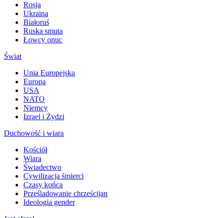
Rosja
Ukraina
Białoruś
Ruska smuta
Łowcy onuc
Świat
Unia Europejska
Europa
USA
NATO
Niemcy
Izrael i Żydzi
Duchowość i wiara
Kościół
Wiara
Świadectwo
Cywilizacja śmierci
Czasy końca
Prześladowanie chrześcijan
Ideologia gender