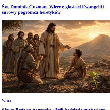
Św. Dominik Guzman. Wierny głosiciel Ewangelii i
surowy pogromca heretyków
Wiara
Słowo Boże na poranek: «Jeśli będziecie mieć wiarę