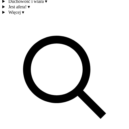
Duchowość i wiara
▾
Jest afera!
▾
Więcej
▾