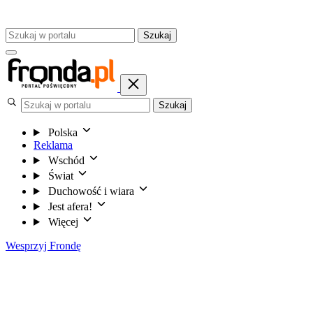
Szukaj
Szukaj
Polska
Reklama
Wschód
Świat
Duchowość i wiara
Jest afera!
Więcej
Wesprzyj Frondę