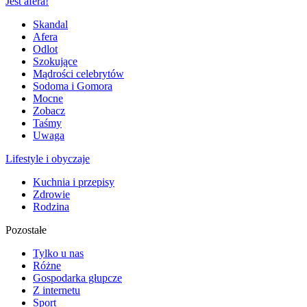
Jest afera!
Skandal
Afera
Odlot
Szokujące
Mądrości celebrytów
Sodoma i Gomora
Mocne
Zobacz
Taśmy
Uwaga
Lifestyle i obyczaje
Kuchnia i przepisy
Zdrowie
Rodzina
Pozostałe
Tylko u nas
Różne
Gospodarka głupcze
Z internetu
Sport