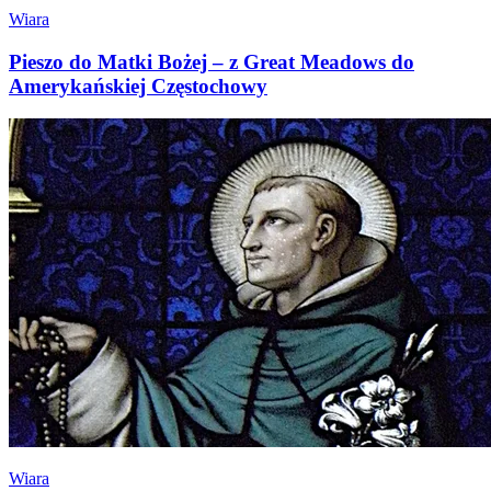
Wiara
Pieszo do Matki Bożej – z Great Meadows do
Amerykańskiej Częstochowy
Wiara