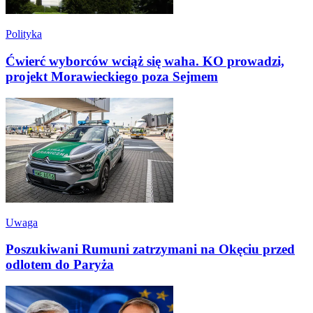
Polityka
Ćwierć wyborców wciąż się waha. KO prowadzi,
projekt Morawieckiego poza Sejmem
Uwaga
Poszukiwani Rumuni zatrzymani na Okęciu przed
odlotem do Paryża