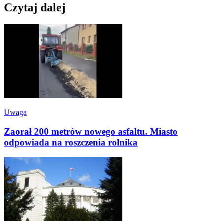
Czytaj dalej
Uwaga
Zaorał 200 metrów nowego asfaltu. Miasto
odpowiada na roszczenia rolnika