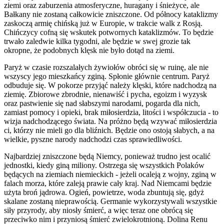
ziemi oraz zaburzenia atmosferyczne, huragany i śnieżyce, ale
Bałkany nie zostaną całkowicie zniszczone. Od północy kataklizmy
zaskoczą armię chińską już w Europie, w trakcie walk z Rosją.
Chińczycy cofną się wskutek potwornych kata­klizmów. To będzie
trwało zaledwie kilka tygodni, ale będzie w swej grozie tak
okropne, że podobnych klęsk nie było do­tąd na ziemi.
Paryż w czasie rozszalałych żywiołów obróci się w ruinę, ale nie
wszyscy jego mieszkańcy zginą. Spłonie głównie cen­trum. Paryż
odbuduje się. W pokorze przyjąć należy klęski, które nadchodzą na
zie­mię. Zbiorowe zbrodnie, nienawiść i pycha, egoizm i wyzysk
oraz pastwienie się nad słabszymi narodami, pogarda dla nich,
zamiast pomocy i opieki, brak miłosierdzia, litości i współczu­cia - to
wizja nadchodzącego świata. Na próżno będą wzywać miłosierdzia
ci, którzy nie mieli go dla bliźnich. Będzie ono ostoją słabych, a na
wielkie, pyszne narody nadchodzi czas sprawiedliwości.
Najbardziej zniszczone będą Niemcy, ponieważ trudno jest ocalić
jednostki, kiedy giną miliony. Ostrzega się wszyst­kich Polaków
będących na ziemiach niemieckich - jeżeli ocaleją z wojny, zginą w
falach morza, które zaleją prawie cały kraj. Nad Niemcami będzie
użyta broń jądrowa. Ogień, powietrze, woda zbuntują się, gdyż
skalane zostaną niepra­wością. Germanie wykorzystywali wszystkie
siły przyrody, aby niosły śmierć, a więc teraz one obrócą się
przeciwko nim i przyniosą śmierć zwielokrotnioną. Dolina Renu