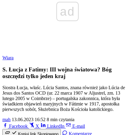
ad
Wiara
S. Łucja z Fatimy: III wojna światowa? Bóg
oszczędzi tylko jeden kraj
Siostra Łucja, właśc. Lúcia Santos, znana również jako Lúcia de
Jesus dos Santos OCD (ur. 22 marca 1907 w Aljustrel, zm. 13
lutego 2005 w Coimbrze) – portugalska zakonnica, która była
świadkiem objawień maryjnych w Fátimie w 1917, apostołka
pierwszych sobót, Służebnica Boża Kościoła katolickiego.
mah
13.06.2023 16:52
8 min czytania
Facebook
X
LinkedIn
E-mail
Komentarze
Kopiuj link
Skopiowano