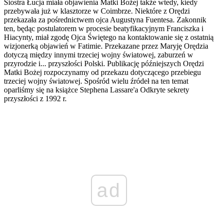
Siostra Łucja miała objawienia Matki Bożej także wtedy, kiedy
prze­bywała już w klasztorze w Coimbrze. Niektóre z Orędzi
przekazała za pośredni­ctwem ojca Augustyna Fuentesa. Zakonnik
ten, będąc postulatorem w procesie beatyfikacyjnym Franciszka i
Hiacynty, miał zgodę Ojca Świętego na kontaktowanie się z ostatnią
wizjonerką objawień w Fatimie. Przekazane przez Maryję Orędzia
dotyczą między innymi trzeciej wojny światowej, za­burzeń w
przyrodzie i... przyszłości Polski. Publikację późniejszych Orędzi
Matki Bożej rozpoczynamy od przekazu dotyczącego przebiegu
trzeciej wojny światowej. Spośród wielu źródeł na ten temat
oparliśmy się na książce Stephena Lassare'a Odkryte sekrety
przyszłości z 1992 r.
ad