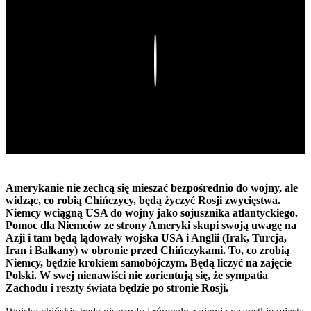
Play
Amerykanie nie zechcą się mieszać bezpośrednio do woj­ny, ale
widząc, co robią Chińczycy, będą życzyć Rosji zwycię­stwa.
Niemcy wciągną USA do wojny jako sojusznika atlanty­ckiego.
Pomoc dla Niemców ze strony Ameryki skupi swoją uwagę na
Azji i tam będą lądowały wojska USA i Anglii (Irak, Turcja,
Iran i Bałkany) w obronie przed Chińczykami. To, co zrobią
Niemcy, będzie krokiem samobójczym. Będą liczyć na zajęcie
Polski. W swej nienawiści nie zorientują się, że sympa­tia
Zachodu i reszty świata będzie po stronie Rosji.