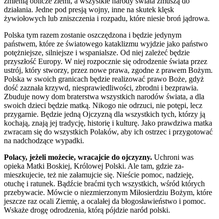
zmienią oblicze ziemi, a wszystkie narody świata zmuszą do
działania. Jedne pod presją wojny, inne na skutek klęsk
żywiołowych lub zniszczenia i rozpadu, które niesie broń jądrowa.
Polska tym razem zostanie oszczędzona i będzie jedynym
państwem, które ze światowego kataklizmu wyjdzie jako państwo
potężniejsze, silniejsze i wspanialsze. Od niej zależeć będzie
przyszłość Europy. W niej rozpocznie się odrodzenie świata przez
ustrój, który stworzy, przez nowe prawa, zgodne z prawem Bożym.
Polska w swoich granicach będzie realizo­wać prawo Boże, gdyż
dość zaznała krzywd, niesprawiedli­wości, zbrodni i bezprawia.
Zbuduje nowy dom braterstwa wszystkich narodów świata, a dla
swoich dzieci będzie matką. Nikogo nie odrzuci, nie potępi, lecz
przygarnie. Będzie jed­ną Ojczyzną dla wszystkich tych, którzy ją
kochają, znają jej tradycję, historię i kulturę. Jako prawdziwa matka
zwracam się do wszystkich Polaków, aby ich ostrzec i przygotować
na nadchodzące wypadki.
Polacy, jeżeli możecie, wracajcie do ojczyzny.
Uchroni was
opieka Matki Boskiej, Królowej Polski. Ale tam, gdzie za­
mieszkujecie, też nie załamujcie się. Nieście pomoc, nadzieję,
otuchę i ratunek. Bądźcie braćmi tych wszystkich, wśród których
przebywacie. Mówcie o niezmierzonym Miłosierdziu Bożym, które
jeszcze raz ocali Ziemię, a ocalałej da błogosła­wieństwo i pomoc.
Wskaże drogę odrodzenia, którą pójdzie naród polski.