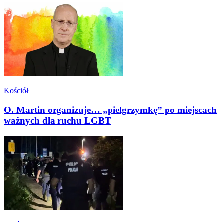
Kościół
O. Martin organizuje… „pielgrzymkę” po miejscach
ważnych dla ruchu LGBT