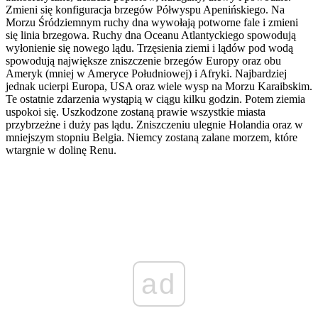
Zmieni się konfiguracja brzegów Półwyspu Apenińskiego. Na
Morzu Śródziemnym ruchy dna wywołają potworne fale i zmieni
się linia brzegowa. Ruchy dna Oceanu Atlantyckiego spowodują
wyłonienie się nowego lądu. Trzęsienia ziemi i lądów pod wodą
spowodu­ją największe zniszczenie brzegów Europy oraz obu
Ameryk (mniej w Ameryce Południowej) i Afryki. Najbardziej
jednak ucierpi Europa, USA oraz wiele wysp na Morzu Karaibskim.
Te ostatnie zdarzenia wystąpią w ciągu kilku godzin. Potem ziemia
uspokoi się. Uszkodzone zostaną prawie wszystkie miasta
przybrzeżne i duży pas lądu. Zniszczeniu ulegnie Ho­landia oraz w
mniejszym stopniu Belgia. Niemcy zostaną za­lane morzem, które
wtargnie w dolinę Renu.
ad