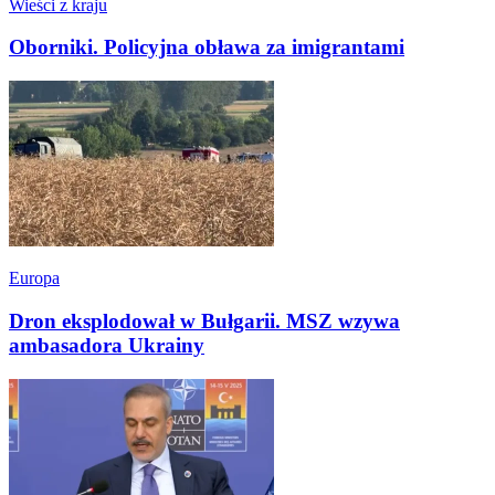
Wieści z kraju
Oborniki. Policyjna obława za imigrantami
Europa
Dron eksplodował w Bułgarii. MSZ wzywa
ambasadora Ukrainy