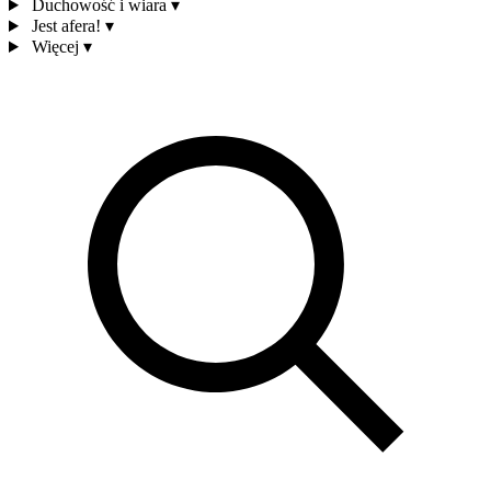
Duchowość i wiara
▾
Jest afera!
▾
Więcej
▾