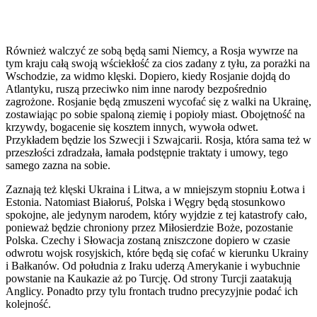
Również walczyć ze sobą będą sami Niemcy, a Rosja wy­wrze na
tym kraju całą swoją wściekłość za cios zadany z tyłu, za porażki na
Wschodzie, za widmo klęski. Dopiero, kiedy Ro­sjanie dojdą do
Atlantyku, ruszą przeciwko nim inne naro­dy bezpośrednio
zagrożone. Rosjanie będą zmuszeni wycofać się z walki na Ukrainę,
zostawiając po sobie spaloną ziemię i popioły miast. Obojętność na
krzywdy, bogacenie się kosz­tem innych, wywoła odwet.
Przykładem będzie los Szwecji i Szwajcarii. Rosja, która sama też w
przeszłości zdradzała, łamała podstępnie traktaty i umowy, tego
samego zazna na sobie.
Zaznają też klęski Ukraina i Litwa, a w mniejszym stop­niu Łotwa i
Estonia. Natomiast Białoruś, Polska i Węgry będą stosunkowo
spokojne, ale jedynym narodem, który wyjdzie z tej katastrofy cało,
ponieważ będzie chroniony przez Miło­sierdzie Boże, pozostanie
Polska. Czechy i Słowacja zostaną zniszczone dopiero w czasie
odwrotu wojsk rosyjskich, które będą się cofać w kierunku Ukrainy
i Bałkanów. Od południa z Iraku uderzą Amerykanie i wybuchnie
powstanie na Kaukazie aż po Turcję. Od strony Turcji zaatakują
Anglicy. Ponadto przy tylu frontach trudno precyzyjnie podać ich
kolejność.