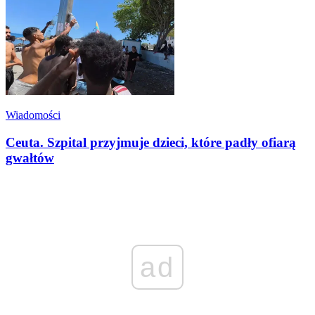
Wiadomości
Ceuta. Szpital przyjmuje dzieci, które padły ofiarą
gwałtów
ad