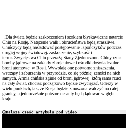
„Dla świata będzie zaskoczeniem i szokiem błyskawicz­ne natarcie
Chin na Rosję. Natężenie walk i okrucieństwa będą straszliwe.
Chińczycy będą naśladować postępowanie Japończyków podczas
drugiej wojny światowej: zaskoczenie, szybkość i
terror. Zwycięstwa Chin przerażą Stany Zjednoczone. Chiny rzu­cą
bomby jądrowe na zakłady zbrojeniowe i ośrodki doświad­czalne
broni atomowej w Rosji. Wywołają one potworne zniszczenia,
wstrząsy i zaburzenia w przyrodzie, co się póź­niej zemści na nich
samych. Armia chińska zginie od broni jądrowej, którą sama rzuci
na cały świat, chociaż początkowo będzie zwyciężać. Uderzy w
wielu punktach, tak, że Rosja bę­dzie zmuszona walczyć na całej
granicy, a jednocześnie potęż­ne desanty będą lądować w głębi
kraju.
Dalsza część artykułu pod video