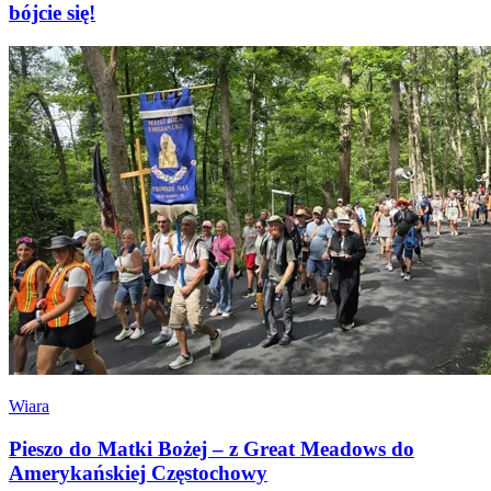
bójcie się!
Wiara
Pieszo do Matki Bożej – z Great Meadows do
Amerykańskiej Częstochowy