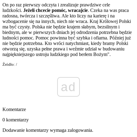
On po raz pierwszy odczyta i zrealizuje praw­dziwe cele
ludzkości.
Jeżeli chcecie pomóc, wracajcie
. Czeka na was praca
radosna, twórcza i szczęśliwa. Ale kto liczy na karierę i na
wzbogacenie się na innych, niech nie wraca. Kraj Królowej Polski
ma być czysty. Polska nie będzie krajem słabym, bezsilnym i
biednym, ale w pierwszych dniach jej odrodzenia potrzebna będzie
ludno­ści pomoc. Pomoc powinna być szybka i ofiarna. Później już
nie będzie potrzebna. Kto wróci natychmiast, kiedy bramy Polski
otwo­rzą się, uzyska pełne prawa i weźmie udział w budowaniu
najpiękniejszego ustroju ludzkiego pod berłem Bożym".
Źródło: /
ad
Komentarze
0 komentarzy
Dodawanie komentarzy wymaga zalogowania.