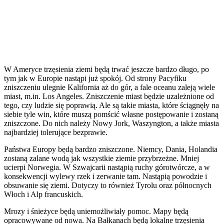
W Ameryce trzęsienia ziemi będą trwać jeszcze bardzo długo, po
tym jak w Europie nastąpi już spokój. Od strony Pacyfiku
zniszczeniu ulegnie Kalifornia aż do gór, a fale oce­anu zaleją wiele
miast, m.in. Los Angeles. Zniszczenie miast będzie uzależnione od
tego, czy ludzie się poprawią. Ale są takie miasta, które ściągnęły na
siebie tyle win, które muszą pomścić własne postępowanie i zostaną
zniszczone. Do nich należy Nowy Jork, Waszyngton, a także miasta
najbardziej to­lerujące bezprawie.
Państwa Europy będą bardzo zniszczone. Niemcy, Dania, Holandia
zostaną zalane wodą jak wszystkie ziemie przy­brzeżne. Mniej
ucierpi Norwegia. W Szwajcarii nastąpią ru­chy górotwórcze, a w
konsekwencji wylewy rzek i zerwanie tam. Nastąpią powodzie i
obsuwanie się ziemi. Dotyczy to również Tyrolu oraz północnych
Włoch i Alp francuskich.
Mrozy i śnieżyce będą uniemożliwiały pomoc. Mapy będą
opracowywane od nowa. Na Bałkanach będą lokalne trzęsie­nia