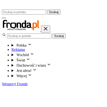
Szukaj
Szukaj
Polska
Reklama
Wschód
Świat
Duchowość i wiara
Jest afera!
Więcej
Wesprzyj Frondę