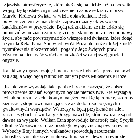
Zjawiska atmosferyczne, które ukażą się na niebie już na początku
wojny, będą ostatecznym ostrzeżeniem zapo­wiedzianym przez
Maryję, Królową Świata, w wielu obja­wieniach. Będą
potwierdzeniem, że nadchodzi zapowiedziany okres wojen i
kataklizmów w przyrodzie. Będą też znakiem, że nie udało się
pobudzić w ludziach żalu za grzechy i skruchy oraz chęci poprawy
życia, aby móc powstrzymać zło wiszące nad światem, które dotąd
trzymała Ręka Pana. Sprawiedli­wość Boża nie może dłużej znosić
tryumfowania nikczemności i pogardy Jego świętych praw.
Wzajemna nienawiść wróci do ludzkości w całej swej grozie i
ohydzie.
Kataklizmy ugaszą wojnę i uratują resztę ludzkości przed całkowitą
zagładą, a więc będą ratunkiem danym przez Miło­sierdzie Boże".
„Kataklizmy wywołają taką panikę i tyle nieszczęść, że dal­sze
prowadzenie działań wojennych będzie niemożliwe. Nie wystąpią
jednak od razu i z jednakowym natężeniem. Będą to ruchy skorupy
ziemskiej, stopniowo nasilające się aż do bar­dzo potężnych i
gwałtownych wstrząsów. Wstrząsy te będą przybierać na sile i
zaczną wybuchać wulkany. Odżyją nawet te, które uważane są od
dawna za wygasłe. Wulkan Etna spowoduje katastrofę całej Sycylii.
Okolice Wezuwiusza oraz przyległe wyspy zostaną ewakuowane.
Wybuchy Etny i innych wulkanów spowodują zaburzenia
atmosferyczne, deszcze po­piołów, huragany, ulewy i powodzie.