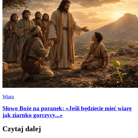
Wiara
Słowo Boże na poranek: «Jeśli będziecie mieć wiarę
jak ziarnko gorczycy...»
Czytaj dalej