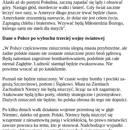
Alaski aż do pustyni Południa, zaczną zapadać się lądy i obsuwać
góry. Nastąpi głód, mordercze walki i śmierć. Gdy świat zacznie
leczyć swe rany, w Ameryce długo jesz­cze trwać będzie chaos.
Amerykanie zrozumieją nareszcie, że dolar nie jest celem życia.
Zapragną chleba i braterstwa. Wzywać będą Miłosierdzia Bożego,
którego sami nie mieli dla innych".
Dane o Polsce po wybuchu trzeciej wojny światowej
„W Polsce częściowemu zniszczeniu ulegną miasta przy­brzeżne, ale
żadne polskie miasto nie zostanie zniszczone przez broń jądrową.
Będą natomiast zagrożone bombardowaniem, podobnie jak całe
niemal Zagłębie. Ludność stamtąd będzie ewakuowana. Nie
powinna wracać aż po kataklizmie.
Poznań nie będzie zniszczony. W czasie wojny bomby i pociski za­
grożą Szczecinowi, portom i Śląskowi. Miast na Ziemiach
Zachodnich Niemcy nie będą niszczyć, licząc na ich zagarnię­cie.
Atakowane będą tylko porty, obiekty strategiczne i prze­mysłowe.
Dużych zniszczeń nie będzie, bo polska obrona do tego nie dopuści.
Po kilku dniach walk działania wojenne przeniosą się w głąb
Niemiec, daleko od granic Polski. Niemcy będą niszczyć się
wzajemnie z niesamowitą pasją i wściekłością, bo prawo nie­nawiści
zawsze powraca ku temu, kto je stosował. Nadchodzące wypadki