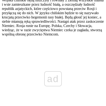
Wojska chińskie będą niszczyły i równały z ziemią wszyst­kie miasta
i wsie zamieszkane przez ludność białą, a oszczę­dzały ludność
republik azjatyckich, które częściowo powsta­ną przeciw Rosji i
przyłączą się do nich. W języku chińskim będzie to się nazywało
krucjatą przeciwko hegemonii rasy białej. Będą głosić jej koniec, a
siebie mianują ręką sprawied­liwości. Nastąpi atak przez zaskoczenie
Niemiec. Rosja runie na Europę. Polska, Czechy i Słowacja,
wiedząc, że w razie zwycięstwa Niemiec czeka je zagłada, stworzą
wspólną obro­nę przeciwko Niemcom.
ad