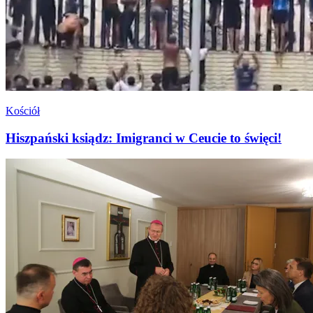
Kościół
Hiszpański ksiądz: Imigranci w Ceucie to święci!