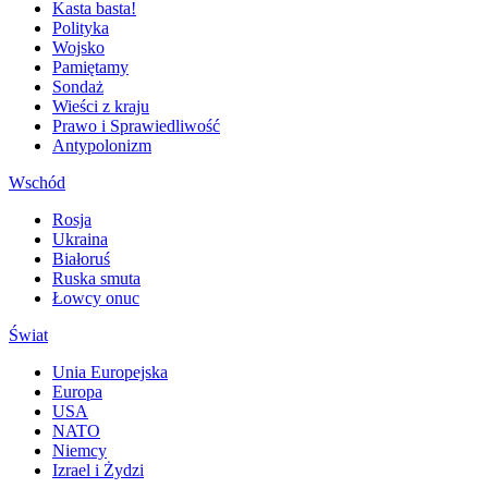
Kasta basta!
Polityka
Wojsko
Pamiętamy
Sondaż
Wieści z kraju
Prawo i Sprawiedliwość
Antypolonizm
Wschód
Rosja
Ukraina
Białoruś
Ruska smuta
Łowcy onuc
Świat
Unia Europejska
Europa
USA
NATO
Niemcy
Izrael i Żydzi