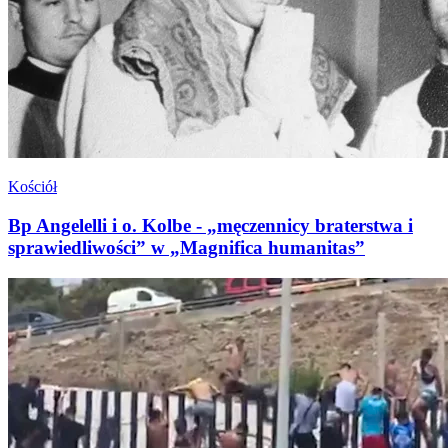
Kościół
Bp Angelelli i o. Kolbe - „męczennicy braterstwa i
sprawiedliwości” w „Magnifica humanitas”