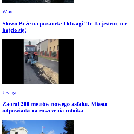
Wiara
Słowo Boże na poranek: Odwagi! To Ja jestem, nie
bójcie się!
Uwaga
Zaorał 200 metrów nowego asfaltu. Miasto
odpowiada na roszczenia rolnika