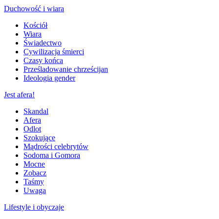
Duchowość i wiara
Kościół
Wiara
Świadectwo
Cywilizacja śmierci
Czasy końca
Prześladowanie chrześcijan
Ideologia gender
Jest afera!
Skandal
Afera
Odlot
Szokujące
Mądrości celebrytów
Sodoma i Gomora
Mocne
Zobacz
Taśmy
Uwaga
Lifestyle i obyczaje