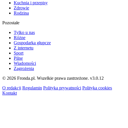
Kuchnia i przepisy
Zdrowie
Rodzina
Pozostałe
Tylko u nas
Różne
Gospodarka głupcze
Z internetu
Sport
Pilne
Wiadomości
Zagrożenia
© 2026 Fronda.pl. Wszelkie prawa zastrzeżone.
v3.0.12
O redakcji
Regulamin
Polityka prywatności
Polityka cookies
Kontakt