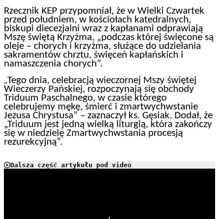
Rzecznik KEP przypomniał, że w Wielki Czwartek
przed południem, w kościołach katedralnych,
biskupi diecezjalni wraz z kapłanami odprawiają
Mszę świętą Krzyżma, „podczas której święcone są
oleje – chorych i krzyżma, służące do udzielania
sakramentów chrztu, święceń kapłańskich i
namaszczenia chorych”.
Tego dnia, celebracją wieczornej Mszy świętej
„
Wieczerzy Pańskiej, rozpoczynają się obchody
Triduum Paschalnego, w czasie którego
celebrujemy mękę, śmierć i zmartwychwstanie
Jezusa Chrystusa” – zaznaczył ks. Gęsiak. Dodał, że
„Triduum jest jedną wielką liturgią, która zakończy
się w niedzielę Zmartwychwstania procesją
rezurekcyjną”.
Dalsza część artykułu pod video