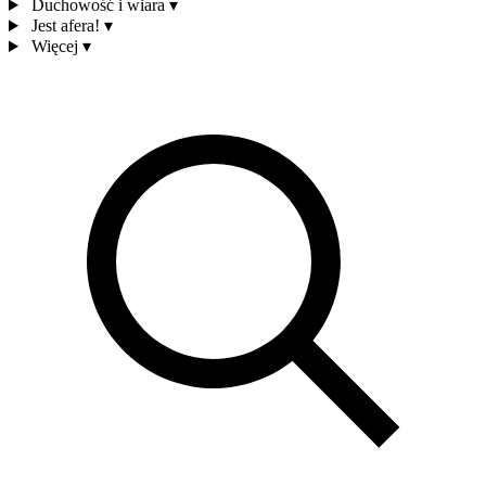
Duchowość i wiara
▾
Jest afera!
▾
Więcej
▾