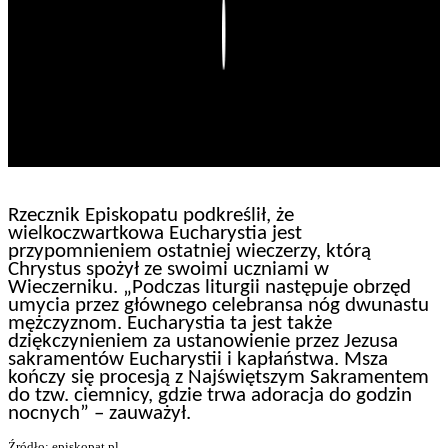
Play
Rzecznik Episkopatu podkreślił, że
wielkoczwartkowa Eucharystia jest
przypomnieniem ostatniej wieczerzy, którą
Chrystus spożył ze swoimi uczniami w
Wieczerniku. „Podczas liturgii następuje obrzęd
umycia przez głównego celebransa nóg dwunastu
mężczyznom. Eucharystia ta jest także
dziękczynieniem za ustanowienie przez Jezusa
sakramentów Eucharystii i kapłaństwa. Msza
kończy się procesją z Najświętszym Sakramentem
do tzw. ciemnicy, gdzie trwa adoracja do godzin
nocnych” – zauważył.
Źródło: episkopat.pl