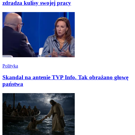
zdradza kulisy swojej pracy
Polityka
Skandal na antenie TVP Info. Tak obrażano głowę
państwa