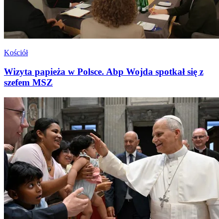
Kościół
Wizyta papieża w Polsce. Abp Wojda spotkał się z
szefem MSZ