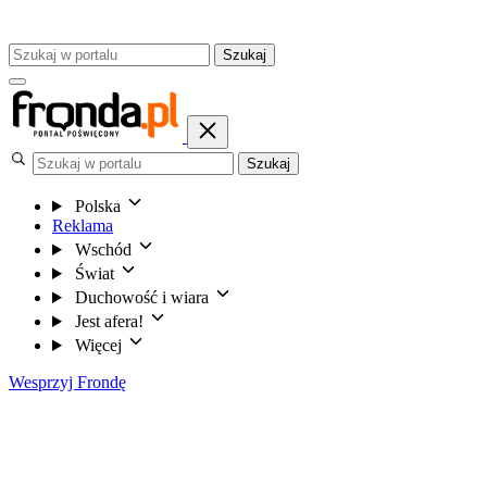
Szukaj
Szukaj
Polska
Reklama
Wschód
Świat
Duchowość i wiara
Jest afera!
Więcej
Wesprzyj Frondę