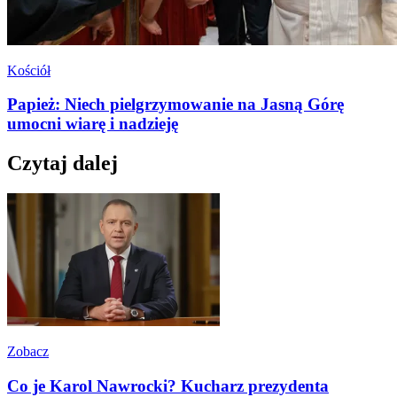
Kościół
Papież: Niech pielgrzymowanie na Jasną Górę
umocni wiarę i nadzieję
Czytaj dalej
Zobacz
Co je Karol Nawrocki? Kucharz prezydenta