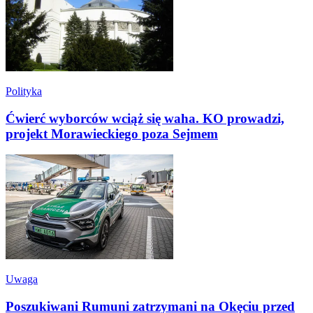
Polityka
Ćwierć wyborców wciąż się waha. KO prowadzi,
projekt Morawieckiego poza Sejmem
Uwaga
Poszukiwani Rumuni zatrzymani na Okęciu przed