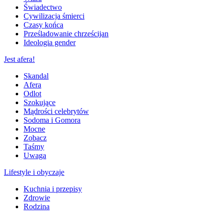
Świadectwo
Cywilizacja śmierci
Czasy końca
Prześladowanie chrześcijan
Ideologia gender
Jest afera!
Skandal
Afera
Odlot
Szokujące
Mądrości celebrytów
Sodoma i Gomora
Mocne
Zobacz
Taśmy
Uwaga
Lifestyle i obyczaje
Kuchnia i przepisy
Zdrowie
Rodzina