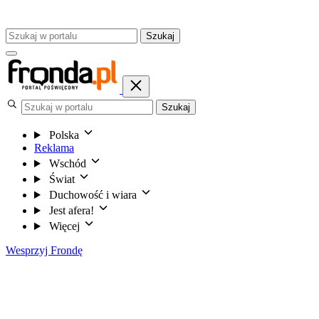
Szukaj
Szukaj
Polska
Reklama
Wschód
Świat
Duchowość i wiara
Jest afera!
Więcej
Wesprzyj Frondę