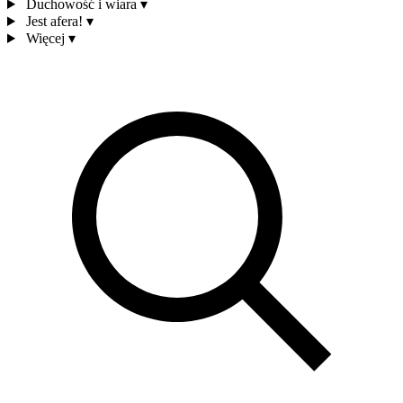
Duchowość i wiara
▾
Jest afera!
▾
Więcej
▾