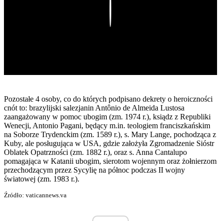
Play
Pozostałe 4 osoby, co do których podpisano dekrety o heroiczności
cnót to: brazylijski salezjanin Antônio de Almeida Lustosa
zaangażowany w pomoc ubogim (zm. 1974 r.), ksiądz z Republiki
Wenecji, Antonio Pagani, będący m.in. teologiem franciszkańskim
na Soborze Trydenckim (zm. 1589 r.), s. Mary Lange, pochodząca z
Kuby, ale posługująca w USA, gdzie założyła Zgromadzenie Sióstr
Oblatek Opatrzności (zm. 1882 r.), oraz s. Anna Cantalupo
pomagająca w Katanii ubogim, sierotom wojennym oraz żołnierzom
przechodzącym przez Sycylię na północ podczas II wojny
światowej (zm. 1983 r.).
Źródło: vaticannews.va