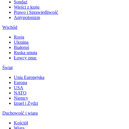
Sondaż
Wieści z kraju
Prawo i Sprawiedliwość
Antypolonizm
Wschód
Rosja
Ukraina
Białoruś
Ruska smuta
Łowcy onuc
Świat
Unia Europejska
Europa
USA
NATO
Niemcy
Izrael i Żydzi
Duchowość i wiara
Kościół
Wiara