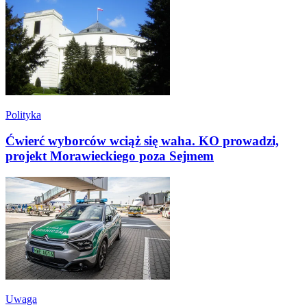
Polityka
Ćwierć wyborców wciąż się waha. KO prowadzi,
projekt Morawieckiego poza Sejmem
Uwaga