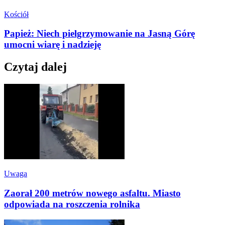
Kościół
Papież: Niech pielgrzymowanie na Jasną Górę
umocni wiarę i nadzieję
Czytaj dalej
Uwaga
Zaorał 200 metrów nowego asfaltu. Miasto
odpowiada na roszczenia rolnika