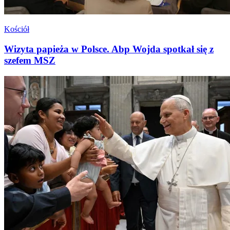
Kościół
Wizyta papieża w Polsce. Abp Wojda spotkał się z
szefem MSZ