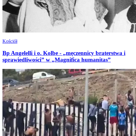
Kościół
Bp Angelelli i o. Kolbe - „męczennicy braterstwa i
sprawiedliwości” w „Magnifica humanitas”