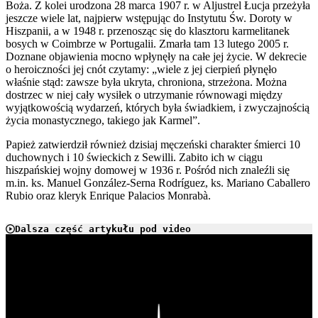
Boża. Z kolei urodzona 28 marca 1907 r. w Aljustrel Łucja przeżyła
jeszcze wiele lat, najpierw wstępując do Instytutu Św. Doroty w
Hiszpanii, a w 1948 r. przenosząc się do klasztoru karmelitanek
bosych w Coimbrze w Portugalii. Zmarła tam 13 lutego 2005 r.
Doznane objawienia mocno wpłynęły na całe jej życie. W dekrecie
o heroiczności jej cnót czytamy: „wiele z jej cierpień płynęło
właśnie stąd: zawsze była ukryta, chroniona, strzeżona. Można
dostrzec w niej cały wysiłek o utrzymanie równowagi między
wyjątkowością wydarzeń, których była świadkiem, i zwyczajnością
życia monastycznego, takiego jak Karmel”.
Papież zatwierdził również dzisiaj męczeński charakter śmierci 10
duchownych i 10 świeckich z Sewilli. Zabito ich w ciągu
hiszpańskiej wojny domowej w 1936 r. Pośród nich znaleźli się
m.in. ks. Manuel González-Serna Rodríguez, ks. Mariano Caballero
Rubio oraz kleryk Enrique Palacios Monrabà.
Dalsza część artykułu pod video