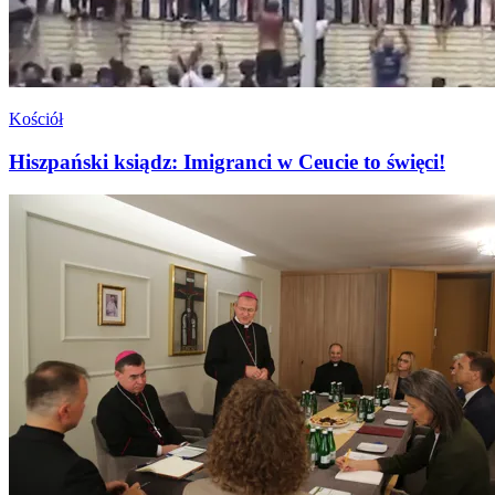
Kościół
Hiszpański ksiądz: Imigranci w Ceucie to święci!