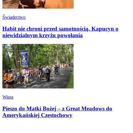
Świadectwo
Habit nie chroni przed samotnością. Kapucyn o
niewidzialnym krzyżu powołania
Wiara
Pieszo do Matki Bożej – z Great Meadows do
Amerykańskiej Częstochowy