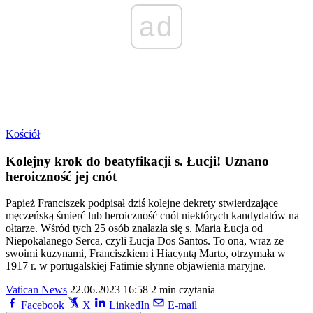
ad
Kościół
Kolejny krok do beatyfikacji s. Łucji! Uznano
heroiczność jej cnót
Papież Franciszek podpisał dziś kolejne dekrety stwierdzające
męczeńską śmierć lub heroiczność cnót niektórych kandydatów na
ołtarze. Wśród tych 25 osób znalazła się s. Maria Łucja od
Niepokalanego Serca, czyli Łucja Dos Santos. To ona, wraz ze
swoimi kuzynami, Franciszkiem i Hiacyntą Marto, otrzymała w
1917 r. w portugalskiej Fatimie słynne objawienia maryjne.
Vatican News
22.06.2023 16:58
2 min czytania
Facebook
X
LinkedIn
E-mail