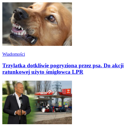
Wiadomości
Trzylatka dotkliwie pogryziona przez psa. Do akcji
ratunkowej użyto śmigłowca LPR