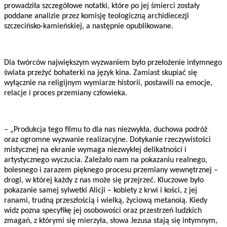
prowadziła szczegółowe notatki, które po jej śmierci zostały
poddane analizie przez komisję teologiczną archidiecezji
szczecińsko-kamieńskiej, a następnie opublikowane.
Dla twórców największym wyzwaniem było przełożenie intymnego
świata przeżyć bohaterki na język kina. Zamiast skupiać się
wyłącznie na religijnym wymiarze historii, postawili na emocje,
relacje i proces przemiany człowieka.
– „Produkcja tego filmu to dla nas niezwykła, duchowa podróż
oraz ogromne wyzwanie realizacyjne. Dotykanie rzeczywistości
mistycznej na ekranie wymaga niezwykłej delikatności i
artystycznego wyczucia. Zależało nam na pokazaniu realnego,
bolesnego i zarazem pięknego procesu przemiany wewnętrznej –
drogi, w której każdy z nas może się przejrzeć. Kluczowe było
pokazanie samej sylwetki Alicji – kobiety z krwi i kości, z jej
ranami, trudną przeszłością i wielką, życiową metanoią. Kiedy
widz pozna specyfikę jej osobowości oraz przestrzeń ludzkich
zmagań, z którymi się mierzyła, słowa Jezusa stają się intymnym,