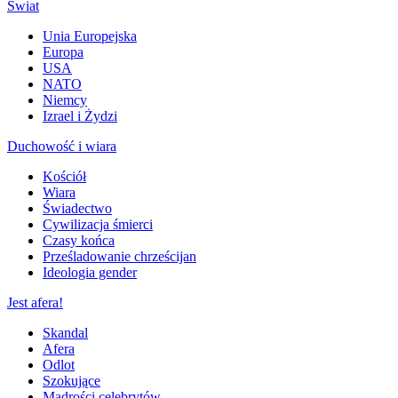
Świat
Unia Europejska
Europa
USA
NATO
Niemcy
Izrael i Żydzi
Duchowość i wiara
Kościół
Wiara
Świadectwo
Cywilizacja śmierci
Czasy końca
Prześladowanie chrześcijan
Ideologia gender
Jest afera!
Skandal
Afera
Odlot
Szokujące
Mądrości celebrytów