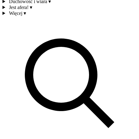
Duchowość i wiara
▾
Jest afera!
▾
Więcej
▾