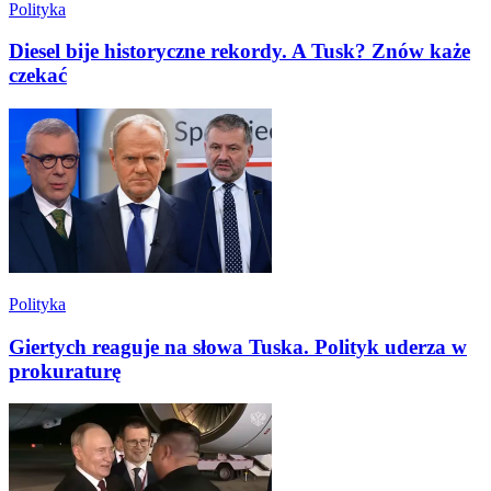
Polityka
Diesel bije historyczne rekordy. A Tusk? Znów każe
czekać
Polityka
Giertych reaguje na słowa Tuska. Polityk uderza w
prokuraturę