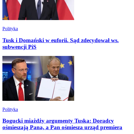
Polityka
Tusk i Domański w euforii. Sąd zdecydował ws.
subwencji PiS
Polityka
Bogucki miażdży argumenty Tuska: Doradcy
ośmieszają Pana, a Pan ośmiesza urząd premiera