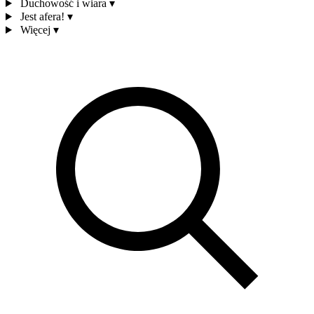
Duchowość i wiara
▾
Jest afera!
▾
Więcej
▾