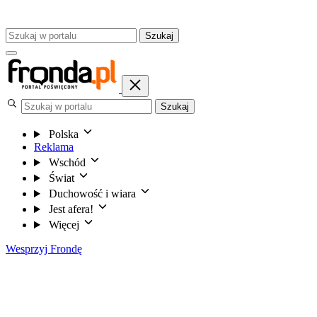
Szukaj
Szukaj
Polska
Reklama
Wschód
Świat
Duchowość i wiara
Jest afera!
Więcej
Wesprzyj Frondę