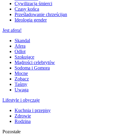
Cywilizacja śmierci
Czasy końca
Prześladowanie chrześcijan
Ideologia gender
Jest afera!
Skandal
Afera
Odlot
Szokujące
Mądrości celebrytów
Sodoma i Gomora
Mocne
Zobacz
Taśmy
Uwaga
Lifestyle i obyczaje
Kuchnia i przepisy
Zdrowie
Rodzina
Pozostałe