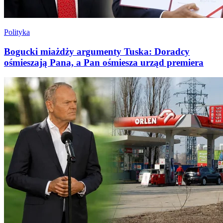
Polityka
Bogucki miażdży argumenty Tuska: Doradcy
ośmieszają Pana, a Pan ośmiesza urząd premiera