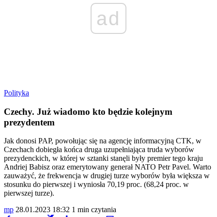
ad
Polityka
Czechy. Już wiadomo kto będzie kolejnym
prezydentem
Jak donosi PAP, powołując się na agencję informacyjną CTK, w
Czechach dobiegła końca druga uzupełniająca truda wyborów
prezydenckich, w której w sztanki stanęli były premier tego kraju
Andriej Babisz oraz emerytowany generał NATO Petr Pavel. Warto
zauważyć, że frekwencja w drugiej turze wyborów była większa w
stosunku do pierwszej i wyniosła 70,19 proc. (68,24 proc. w
pierwszej turze).
mp
28.01.2023 18:32
1 min czytania