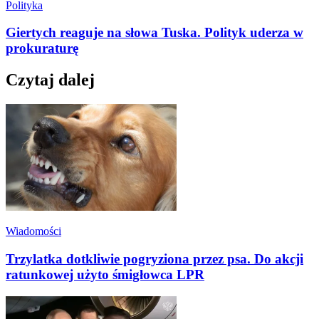
Polityka
Giertych reaguje na słowa Tuska. Polityk uderza w
prokuraturę
Czytaj dalej
Wiadomości
Trzylatka dotkliwie pogryziona przez psa. Do akcji
ratunkowej użyto śmigłowca LPR