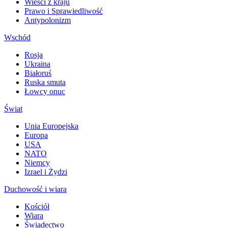
Wieści z kraju
Prawo i Sprawiedliwość
Antypolonizm
Wschód
Rosja
Ukraina
Białoruś
Ruska smuta
Łowcy onuc
Świat
Unia Europejska
Europa
USA
NATO
Niemcy
Izrael i Żydzi
Duchowość i wiara
Kościół
Wiara
Świadectwo