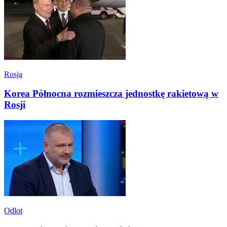
Rosja
Korea Północna rozmieszcza jednostkę rakietową w
Rosji
Odlot