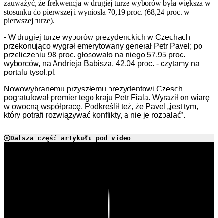
zauważyć, że frekwencja w drugiej turze wyborów była większa w
stosunku do pierwszej i wyniosła 70,19 proc. (68,24 proc. w
pierwszej turze).
- W drugiej turze wyborów prezydenckich w Czechach
przekonująco wygrał emerytowany generał Petr Pavel; po
przeliczeniu 98 proc. głosowało na niego 57,95 proc.
wyborców, na Andrieja Babisza, 42,04 proc. - czytamy na
portalu tysol.pl.
Nowowybranemu przyszłemu prezydentowi Czesch
pogratulował premier tego kraju Petr Fiala. Wyraził on wiarę
w owocną współpracę. Podkreślił też, że Pavel „jest tym,
który potrafi rozwiązywać konflikty, a nie je rozpalać”.
Dalsza część artykułu pod video
Play