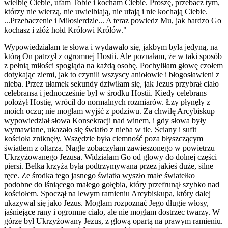
wielbię Ciebie, ufam Tobie i kocham Ciebie. Proszę, przebacz tym,
którzy nie wierzą, nie uwielbiają, nie ufają i nie kochają Ciebie.
...Przebaczenie i Miłosierdzie... A teraz powiedz Mu, jak bardzo Go
kochasz i złóż hołd Królowi Królów."
Wypowiedziałam te słowa i wydawało się, jakbym była jedyną, na
którą On patrzył z ogromnej Hostii. Ale poznałam, że w taki sposób
z pełnią miłości spogląda na każdą osobę. Pochyliłam głowę czołem
dotykając ziemi, jak to czynili wszyscy aniołowie i błogosławieni z
nieba. Przez ułamek sekundy dziwiłam się, jak Jezus przybrał ciało
celebransa i jednocześnie był w środku Hostii. Kiedy celebrans
położył Hostię, wrócił do normalnych rozmiarów. Łzy płynęły z
moich oczu; nie mogłam wyjść z podziwu. Za chwilę Arcybiskup
wypowiedział słowa Konsekracji nad winem, i gdy słowa były
wymawiane, ukazało się światło z nieba w tle. Ściany i sufit
kościoła zniknęły. Wszędzie była ciemność poza błyszczącym
światłem z ołtarza. Nagle zobaczyłam zawieszonego w powietrzu
Ukrzyżowanego Jezusa. Widziałam Go od głowy do dolnej części
piersi. Belka krzyża była podtrzymywana przez jakieś duże, silne
ręce. Ze środka tego jasnego światła wyszło małe światełko
podobne do lśniącego małego gołębia, który przefrunął szybko nad
kościołem. Spoczął na lewym ramieniu Arcybiskupa, który dalej
ukazywał się jako Jezus. Mogłam rozpoznać Jego długie włosy,
jaśniejące rany i ogromne ciało, ale nie mogłam dostrzec twarzy. W
górze był Ukrzyżowany Jezus, z głową opartą na prawym ramieniu.