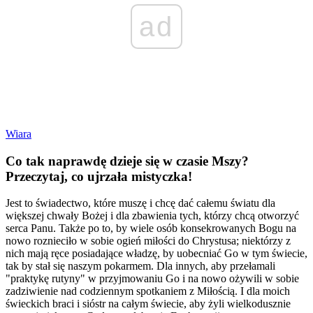
ad
Wiara
Co tak naprawdę dzieje się w czasie Mszy?
Przeczytaj, co ujrzała mistyczka!
Jest to świadectwo, które muszę i chcę dać całemu światu dla
większej chwały Bożej i dla zbawienia tych, którzy chcą otworzyć
serca Panu. Także po to, by wiele osób konsekrowanych Bogu na
nowo roznieciło w sobie ogień miłości do Chrystusa; niektórzy z
nich mają ręce posiadające władzę, by uobecniać Go w tym świecie,
tak by stał się naszym pokarmem. Dla innych, aby przełamali
"praktykę rutyny" w przyjmowaniu Go i na nowo ożywili w sobie
zadziwienie nad codziennym spotkaniem z Miłością. I dla moich
świeckich braci i sióstr na całym świecie, aby żyli wielkodusznie