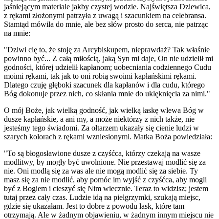
jaśniejącym materiale jakby czystej wodzie. Najświętsza Dziewica,
z rękami złożonymi patrzyła z uwagą i szacunkiem na celebransa.
Stamtąd mówiła do mnie, ale bez słów prosto do serca, nie patrząc
na mnie:
"Dziwi cię to, że stoję za Arcybiskupem, nieprawdaż? Tak właśnie
powinno być... Z całą miłością, jaką Syn mi daje, On nie udzielił mi
godności, której udzielił kapłanom; uobecniania codziennego Cudu
moimi rękami, tak jak to oni robią swoimi kapłańskimi rękami.
Dlatego czuję głęboki szacunek dla kapłanów i dla cudu, którego
Bóg dokonuje przez nich, co skłania mnie do uklęknięcia za nimi."
O mój Boże, jak wielką godność, jak wielką łaskę wlewa Bóg w
dusze kapłańskie, a ani my, a może niektórzy z nich także, nie
jesteśmy tego świadomi. Za ołtarzem ukazały się cienie ludzi w
szarych kolorach z rękami wzniesionymi. Matka Boża powiedziała:
"To są błogosławione dusze z czyśćca, którzy czekają na wasze
modlitwy, by mogły być uwolnione. Nie przestawaj modlić się za
nie. Oni modlą się za was ale nie mogą modlić się za siebie. Ty
masz się za nie modlić, aby pomóc im wyjść z czyśćca, aby mogli
być z Bogiem i cieszyć się Nim wiecznie. Teraz to widzisz; jestem
tutaj przez cały czas. Ludzie idą na pielgrzymki, szukają miejsc,
gdzie się ukazałam. Jest to dobre z powodu łask, które tam
otrzymają. Ale w żadnym objawieniu, w żadnym innym miejscu nie