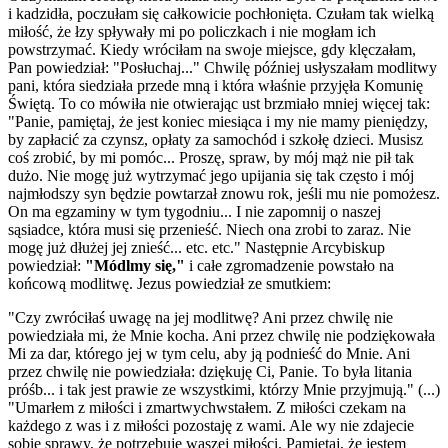
i kadzidła, poczułam się całkowicie pochłonięta. Czułam tak wielką
miłość, że łzy spływały mi po policzkach i nie mogłam ich
powstrzymać. Kiedy wróciłam na swoje miejsce, gdy klęczałam,
Pan powiedział: "Posłuchaj..." Chwilę później usłyszałam modlitwy
pani, która siedziała przede mną i która właśnie przyjęła Komunię
Świętą. To co mówiła nie otwierając ust brzmiało mniej więcej tak:
"Panie, pamiętaj, że jest koniec miesiąca i my nie mamy pieniędzy,
by zapłacić za czynsz, opłaty za samochód i szkołę dzieci. Musisz
coś zrobić, by mi pomóc... Proszę, spraw, by mój mąż nie pił tak
dużo. Nie mogę już wytrzymać jego upijania się tak często i mój
najmłodszy syn będzie powtarzał znowu rok, jeśli mu nie pomożesz.
On ma egzaminy w tym tygodniu... I nie zapomnij o naszej
sąsiadce, która musi się przenieść. Niech ona zrobi to zaraz. Nie
mogę już dłużej jej znieść... etc. etc." Następnie Arcybiskup
powiedział:
"Módlmy się,"
i całe zgromadzenie powstało na
końcową modlitwę. Jezus powiedział ze smutkiem:
"Czy zwróciłaś uwagę na jej modlitwę? Ani przez chwilę nie
powiedziała mi, że Mnie kocha. Ani przez chwilę nie podziękowała
Mi za dar, którego jej w tym celu, aby ją podnieść do Mnie. Ani
przez chwilę nie powiedziała: dziękuję Ci, Panie. To była litania
próśb... i tak jest prawie ze wszystkimi, którzy Mnie przyjmują." (...)
"Umarłem z miłości i zmartwychwstałem. Z miłości czekam na
każdego z was i z miłości pozostaję z wami. Ale wy nie zdajecie
sobie sprawy, że potrzebuję waszej miłości. Pamiętaj, że jestem