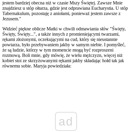
jestem bardziej obecna niż w czasie Mszy Świętej. Zawsze Mnie
znajdziesz u stóp ołtarza, gdzie jest odprawiana Eucharystia. U stóp
Tabernakulum, pozostaję z aniołami, ponieważ jestem zawsze z
Jezusem."
Widzieć piękne oblicze Matki w chwili odmawiania słów "Święty,
Święty, Święty...", a także innych z promieniejącymi twarzami,
rękami złożonymi, oczekującymi na cud, który się nieustannie
powtarza, było przebywaniem jakby w samym niebie. I pomyśleć,
że są ludzie, którzy w tym momencie mogą być rozproszeni
rozmową. Boli mnie, gdy mówię, że wielu mężczyzn, więcej niż
kobiet stoi ze skrzyżowanymi rękami jakby składając hołd tak jak
równemu sobie. Maryja powiedziała:
ad