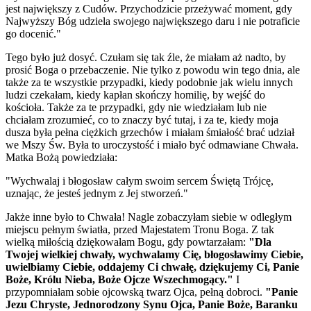
jest największy z Cudów. Przychodzicie przeżywać moment, gdy
Najwyższy Bóg udziela swojego największego daru i nie potraficie
go docenić."
Tego było już dosyć. Czułam się tak źle, że miałam aż nadto, by
prosić Boga o przebaczenie. Nie tylko z powodu win tego dnia, ale
także za te wszystkie przypadki, kiedy podobnie jak wielu innych
ludzi czekałam, kiedy kapłan skończy homilię, by wejść do
kościoła. Także za te przypadki, gdy nie wiedziałam lub nie
chciałam zrozumieć, co to znaczy być tutaj, i za te, kiedy moja
dusza była pełna ciężkich grzechów i miałam śmiałość brać udział
we Mszy Św. Była to uroczystość i miało być odmawiane Chwała.
Matka Bożą powiedziała:
"Wychwalaj i błogosław całym swoim sercem Świętą Trójcę,
uznając, że jesteś jednym z Jej stworzeń."
Jakże inne było to Chwała! Nagle zobaczyłam siebie w odległym
miejscu pełnym światła, przed Majestatem Tronu Boga. Z tak
wielką miłością dziękowałam Bogu, gdy powtarzałam:
"Dla
Twojej wielkiej chwały, wychwalamy Cię, błogosławimy Ciebie,
uwielbiamy Ciebie, oddajemy Ci chwałę, dziękujemy Ci, Panie
Boże, Królu Nieba, Boże Ojcze Wszechmogący."
I
przypomniałam sobie ojcowską twarz Ojca, pełną dobroci.
"Panie
Jezu Chryste, Jednorodzony Synu Ojca, Panie Boże, Baranku