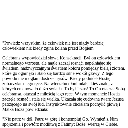
"Powiedz wszystkim, że człowiek nie jest nigdy bardziej
człowiekiem niż kiedy zgina kolana przed Bogiem."
Celebrans wypowiedział słowa Konsekracji. Był on człowiekiem
normalnego wzrostu, ale nagle zaczął rosnąć, napełniając się
światłem, nadzwyczajnym światłem koloru pomiędzy bielą i złotem,
które go ogarnęło i stało się bardzo silne wokół głowy. Z tego
powodu nie mogłam dostrzec rysów. Kiedy podniósł Hostię
zobaczyłam Jego ręce. Na wierzchu dłoni miał jakieś znaki, z
których emanowało dużo światła. To był Jezus! To On otaczał Sobą
celebransa, otaczał z miłością jego ręce. W tym momencie Hostia
zaczęła rosnąć i stała się wielka. Ukazała się cudowna twarz Jezusa
patrzącego na swój lud. Instynktownie chciałam pochylić głowę i
Matka Boża powiedziała:
"Nie patrz w dół. Patrz w górę i kontempluj Go. Wymień z Nim
spojrzenia i powtórz modlitwę z Fatimy: Boże, wierzę w Ciebie,