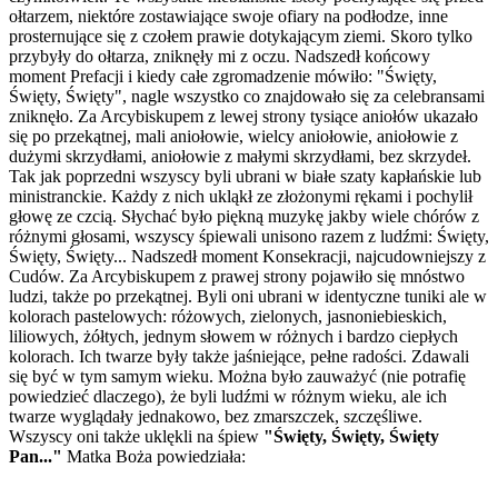
ołtarzem, niektóre zostawiające swoje ofiary na podłodze, inne
prosternujące się z czołem prawie dotykającym ziemi. Skoro tylko
przybyły do ołtarza, zniknęły mi z oczu. Nadszedł końcowy
moment Prefacji i kiedy całe zgromadzenie mówiło: "Święty,
Święty, Święty", nagle wszystko co znajdowało się za celebransami
zniknęło. Za Arcybiskupem z lewej strony tysiące aniołów ukazało
się po przekątnej, mali aniołowie, wielcy aniołowie, aniołowie z
dużymi skrzydłami, aniołowie z małymi skrzydłami, bez skrzydeł.
Tak jak poprzedni wszyscy byli ubrani w białe szaty kapłańskie lub
ministranckie. Każdy z nich ukląkł ze złożonymi rękami i pochylił
głowę ze czcią. Słychać było piękną muzykę jakby wiele chórów z
różnymi głosami, wszyscy śpiewali unisono razem z ludźmi: Święty,
Święty, Święty... Nadszedł moment Konsekracji, najcudowniejszy z
Cudów. Za Arcybiskupem z prawej strony pojawiło się mnóstwo
ludzi, także po przekątnej. Byli oni ubrani w identyczne tuniki ale w
kolorach pastelowych: różowych, zielonych, jasnoniebieskich,
liliowych, żółtych, jednym słowem w różnych i bardzo ciepłych
kolorach. Ich twarze były także jaśniejące, pełne radości. Zdawali
się być w tym samym wieku. Można było zauważyć (nie potrafię
powiedzieć dlaczego), że byli ludźmi w różnym wieku, ale ich
twarze wyglądały jednakowo, bez zmarszczek, szczęśliwe.
Wszyscy oni także uklękli na śpiew
"Święty, Święty, Święty
Pan..."
Matka Boża powiedziała: