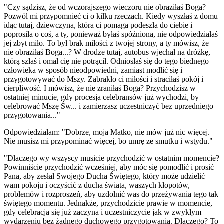
"Czy sądzisz, że od wczorajszego wieczoru nie obraziłaś Boga?
Pozwól mi przypomnieć ci o kilku rzeczach. Kiedy wyszłaś z domu
idąc tutaj, dziewczyna, która ci pomaga podeszła do ciebie i
poprosiła o coś, a ty, ponieważ byłaś spóźniona, nie odpowiedziałaś
jej zbyt miło. To był brak miłości z twojej strony, a ty mówisz, że
nie obraziłaś Boga...? W drodze tutaj, autobus wjechał na dróżkę,
którą szłaś i omal cię nie potrącił. Odniosłaś się do tego biednego
człowieka w sposób nieodpowiedni, zamiast modlić się i
przygotowywać do Mszy. Zabrakło ci miłości i straciłaś pokój i
cierpliwość. I mówisz, że nie zraniłaś Boga? Przychodzisz w
ostatniej minucie, gdy procesja celebransów już wychodzi, by
celebrować Mszę Św... i zamierzasz uczestniczyć bez uprzedniego
przygotowania..."
Odpowiedziałam: "Dobrze, moja Matko, nie mów już nic więcej.
Nie musisz mi przypominać więcej, bo umrę ze smutku i wstydu."
"Dlaczego wy wszyscy musicie przychodzić w ostatnim momencie?
Powinniście przychodzić wcześniej, aby móc się pomodlić i prosić
Pana, aby zesłał Swojego Ducha Świętego, który może udzielić
wam pokoju i oczyścić z ducha świata, waszych kłopotów,
problemów i rozproszeń, aby uzdolnić was do przeżywania tego tak
świętego momentu. Jednakże, przychodzicie prawie w momencie,
gdy celebracja się już zaczyna i uczestniczycie jak w zwykłym
wydarzeniu bez żadnego duchowego przygotowania. Dlaczego? To