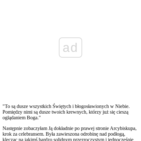
ad
"To są dusze wszystkich Świętych i błogosławionych w Niebie.
Pomiędzy nimi są dusze twoich krewnych, którzy już się cieszą
oglądaniem Boga."
Następnie zobaczyłam Ją dokładnie po prawej stronie Arcybiskupa,
krok za celebransem. Była zawieszona odrobinę nad podłogą,
klęcząc na jakimś bardzo solidnym przezroczystym i jednocześnie