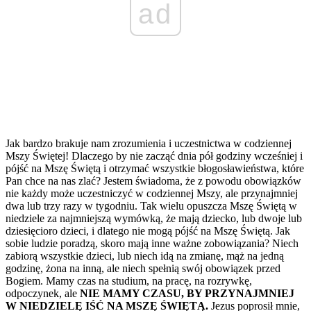
ad
Jak bardzo brakuje nam zrozumienia i uczestnictwa w codziennej
Mszy Świętej! Dlaczego by nie zacząć dnia pół godziny wcześniej i
pójść na Mszę Świętą i otrzymać wszystkie błogosławieństwa, które
Pan chce na nas zlać? Jestem świadoma, że z powodu obowiązków
nie każdy może uczestniczyć w codziennej Mszy, ale przynajmniej
dwa lub trzy razy w tygodniu. Tak wielu opuszcza Mszę Świętą w
niedziele za najmniejszą wymówką, że mają dziecko, lub dwoje lub
dziesięcioro dzieci, i dlatego nie mogą pójść na Mszę Świętą. Jak
sobie ludzie poradzą, skoro mają inne ważne zobowiązania? Niech
zabiorą wszystkie dzieci, lub niech idą na zmianę, mąż na jedną
godzinę, żona na inną, ale niech spełnią swój obowiązek przed
Bogiem. Mamy czas na studium, na pracę, na rozrywkę,
odpoczynek, ale
NIE MAMY CZASU, BY PRZYNAJMNIEJ
W NIEDZIELĘ IŚĆ NA MSZĘ ŚWIĘTĄ.
Jezus poprosił mnie,