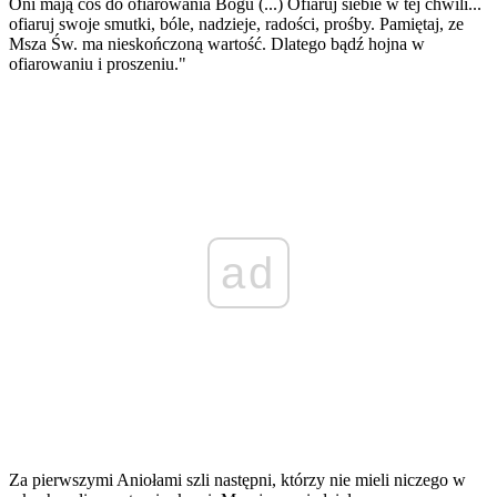
Oni mają coś do ofiarowania Bogu (...) Ofiaruj siebie w tej chwili...
ofiaruj swoje smutki, bóle, nadzieje, radości, prośby. Pamiętaj, ze
Msza Św. ma nieskończoną wartość. Dlatego bądź hojna w
ofiarowaniu i proszeniu."
ad
Za pierwszymi Aniołami szli następni, którzy nie mieli niczego w