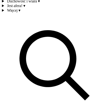
Duchowość i wiara
▾
Jest afera!
▾
Więcej
▾