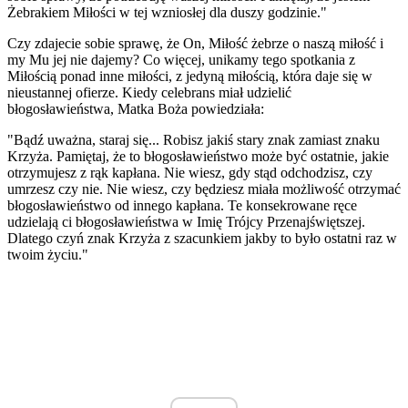
Żebrakiem Miłości w tej wzniosłej dla duszy godzinie."
Czy zdajecie sobie sprawę, że On, Miłość żebrze o naszą miłość i
my Mu jej nie dajemy? Co więcej, unikamy tego spotkania z
Miłością ponad inne miłości, z jedyną miłością, która daje się w
nieustannej ofierze. Kiedy celebrans miał udzielić
błogosławieństwa, Matka Boża powiedziała:
"Bądź uważna, staraj się... Robisz jakiś stary znak zamiast znaku
Krzyża. Pamiętaj, że to błogosławieństwo może być ostatnie, jakie
otrzymujesz z rąk kapłana. Nie wiesz, gdy stąd odchodzisz, czy
umrzesz czy nie. Nie wiesz, czy będziesz miała możliwość otrzymać
błogosławieństwo od innego kapłana. Te konsekrowane ręce
udzielają ci błogosławieństwa w Imię Trójcy Przenajświętszej.
Dlatego czyń znak Krzyża z szacunkiem jakby to było ostatni raz w
twoim życiu."