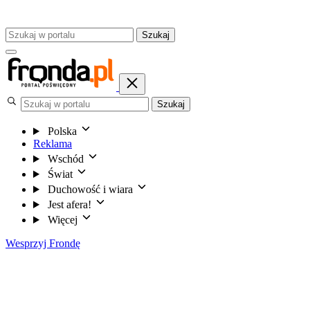
Szukaj
Szukaj
Polska
Reklama
Wschód
Świat
Duchowość i wiara
Jest afera!
Więcej
Wesprzyj Frondę