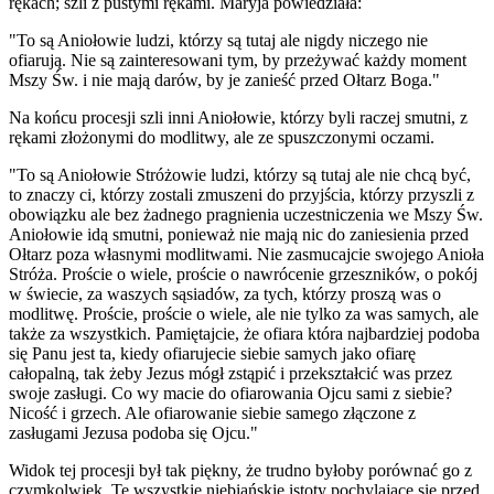
rękach; szli z pustymi rękami. Maryja powiedziała:
"To są Aniołowie ludzi, którzy są tutaj ale nigdy niczego nie
ofiarują. Nie są zainteresowani tym, by przeżywać każdy moment
Mszy Św. i nie mają darów, by je zanieść przed Ołtarz Boga."
Na końcu procesji szli inni Aniołowie, którzy byli raczej smutni, z
rękami złożonymi do modlitwy, ale ze spuszczonymi oczami.
"To są Aniołowie Stróżowie ludzi, którzy są tutaj ale nie chcą być,
to znaczy ci, którzy zostali zmuszeni do przyjścia, którzy przyszli z
obowiązku ale bez żadnego pragnienia uczestniczenia we Mszy Św.
Aniołowie idą smutni, ponieważ nie mają nic do zaniesienia przed
Ołtarz poza własnymi modlitwami. Nie zasmucajcie swojego Anioła
Stróża. Proście o wiele, proście o nawrócenie grzeszników, o pokój
w świecie, za waszych sąsiadów, za tych, którzy proszą was o
modlitwę. Proście, proście o wiele, ale nie tylko za was samych, ale
także za wszystkich. Pamiętajcie, że ofiara która najbardziej podoba
się Panu jest ta, kiedy ofiarujecie siebie samych jako ofiarę
całopalną, tak żeby Jezus mógł zstąpić i przekształcić was przez
swoje zasługi. Co wy macie do ofiarowania Ojcu sami z siebie?
Nicość i grzech. Ale ofiarowanie siebie samego złączone z
zasługami Jezusa podoba się Ojcu."
Widok tej procesji był tak piękny, że trudno byłoby porównać go z
czymkolwiek. Te wszystkie niebiańskie istoty pochylające się przed