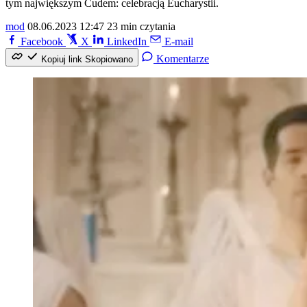
tym największym Cudem: celebracją Eucharystii.
mod
08.06.2023 12:47
23 min czytania
Facebook
X
LinkedIn
E-mail
Komentarze
Kopiuj link
Skopiowano