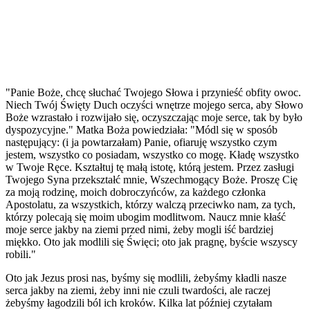
"Panie Boże, chcę słuchać Twojego Słowa i przynieść obfity owoc.
Niech Twój Święty Duch oczyści wnętrze mojego serca, aby Słowo
Boże wzrastało i rozwijało się, oczyszczając moje serce, tak by było
dyspozycyjne." Matka Boża powiedziała: "Módl się w sposób
następujący: (i ja powtarzałam) Panie, ofiaruję wszystko czym
jestem, wszystko co posiadam, wszystko co mogę. Kładę wszystko
w Twoje Ręce. Kształtuj tę małą istotę, którą jestem. Przez zasługi
Twojego Syna przekształć mnie, Wszechmogący Boże. Proszę Cię
za moją rodzinę, moich dobroczyńców, za każdego członka
Apostolatu, za wszystkich, którzy walczą przeciwko nam, za tych,
którzy polecają się moim ubogim modlitwom. Naucz mnie kłaść
moje serce jakby na ziemi przed nimi, żeby mogli iść bardziej
miękko. Oto jak modlili się Święci; oto jak pragnę, byście wszyscy
robili."
Oto jak Jezus prosi nas, byśmy się modlili, żebyśmy kładli nasze
serca jakby na ziemi, żeby inni nie czuli twardości, ale raczej
żebyśmy łagodzili ból ich kroków. Kilka lat później czytałam