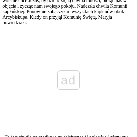
właśnie chce Jezus, by dzielić się tą chwila radości, biorąc nas w
objęcia i życząc nam swojego pokoju. Nadeszła chwila Komunii
kapłańskiej. Ponownie zobaczyłam wszystkich kapłanów obok
Arcybiskupa. Kiedy on przyjął Komunię Świętą, Maryja
powiedziała:
ad