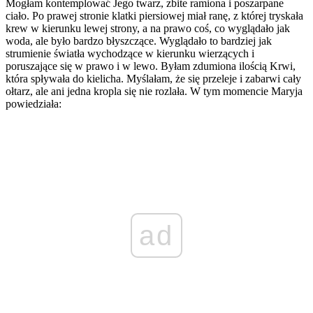
Mogłam kontemplować Jego twarz, zbite ramiona i poszarpane
ciało. Po prawej stronie klatki piersiowej miał ranę, z której tryskała
krew w kierunku lewej strony, a na prawo coś, co wyglądało jak
woda, ale było bardzo błyszczące. Wyglądało to bardziej jak
strumienie światła wychodzące w kierunku wierzących i
poruszające się w prawo i w lewo. Byłam zdumiona ilością Krwi,
która spływała do kielicha. Myślałam, że się przeleje i zabarwi cały
ołtarz, ale ani jedna kropla się nie rozlała. W tym momencie Maryja
powiedziała:
ad