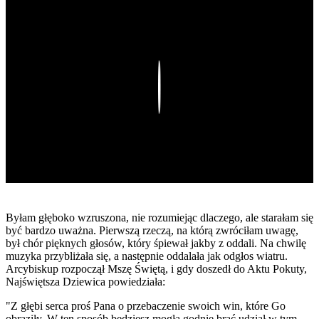
Play
Byłam głęboko wzruszona, nie rozumiejąc dlaczego, ale starałam się
być bardzo uważna. Pierwszą rzeczą, na którą zwróciłam uwagę,
był chór pięknych głosów, który śpiewał jakby z oddali. Na chwilę
muzyka przybliżała się, a następnie oddalała jak odgłos wiatru.
Arcybiskup rozpoczął Mszę Świętą, i gdy doszedł do Aktu Pokuty,
Najświętsza Dziewica powiedziała:
"Z głębi serca proś Pana o przebaczenie swoich win, które Go
obraziły. W ten sposób będziesz mogła godnie brać udział w tym