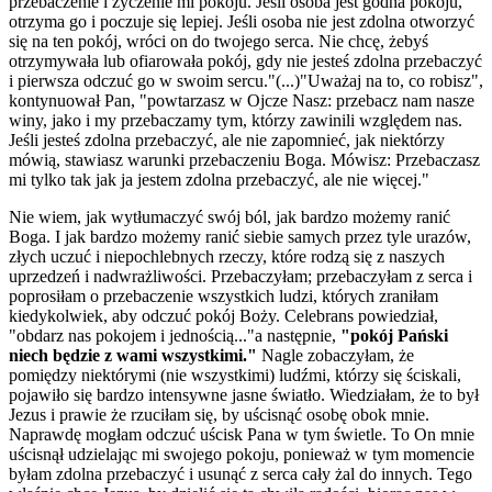
przebaczenie i życzenie mi pokoju. Jeśli osoba jest godna pokoju,
otrzyma go i poczuje się lepiej. Jeśli osoba nie jest zdolna otworzyć
się na ten pokój, wróci on do twojego serca. Nie chcę, żebyś
otrzymywała lub ofiarowała pokój, gdy nie jesteś zdolna przebaczyć
i pierwsza odczuć go w swoim sercu."(...)"Uważaj na to, co robisz",
kontynuował Pan, "powtarzasz w Ojcze Nasz: przebacz nam nasze
winy, jako i my przebaczamy tym, którzy zawinili względem nas.
Jeśli jesteś zdolna przebaczyć, ale nie zapomnieć, jak niektórzy
mówią, stawiasz warunki przebaczeniu Boga. Mówisz: Przebaczasz
mi tylko tak jak ja jestem zdolna przebaczyć, ale nie więcej."
Nie wiem, jak wytłumaczyć swój ból, jak bardzo możemy ranić
Boga. I jak bardzo możemy ranić siebie samych przez tyle urazów,
złych uczuć i niepochlebnych rzeczy, które rodzą się z naszych
uprzedzeń i nadwrażliwości. Przebaczyłam; przebaczyłam z serca i
poprosiłam o przebaczenie wszystkich ludzi, których zraniłam
kiedykolwiek, aby odczuć pokój Boży. Celebrans powiedział,
"obdarz nas pokojem i jednością..."a następnie,
"pokój Pański
niech będzie z wami wszystkimi."
Nagle zobaczyłam, że
pomiędzy niektórymi (nie wszystkimi) ludźmi, którzy się ściskali,
pojawiło się bardzo intensywne jasne światło. Wiedziałam, że to był
Jezus i prawie że rzuciłam się, by uścisnąć osobę obok mnie.
Naprawdę mogłam odczuć uścisk Pana w tym świetle. To On mnie
uścisnął udzielając mi swojego pokoju, ponieważ w tym momencie
byłam zdolna przebaczyć i usunąć z serca cały żal do innych. Tego