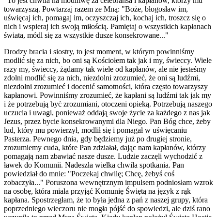
"To jest chwila na modlitwę za celebransa i kapłanów, którzy mu
towarzyszą. Powtarzaj razem ze Mną: "Boże, błogosław im,
uświęcaj ich, pomagaj im, oczyszczaj ich, kochaj ich, troszcz się o
nich i wspieraj ich swoją miłością. Pamiętaj o wszystkich kapłanach
świata, módl się za wszystkie dusze konsekrowane..."
Drodzy bracia i siostry, to jest moment, w którym powinniśmy
modlić się za nich, bo oni są Kościołem tak jak i my, świeccy. Wiele
razy my, świeccy, żądamy tak wiele od kapłanów, ale nie jesteśmy
zdolni modlić się za nich, niezdolni zrozumieć, że oni są ludźmi,
niezdolni zrozumieć i docenić samotności, która często towarzyszy
kapłanowi. Powinniśmy zrozumieć, że kapłani są ludźmi tak jak my
i że potrzebują być zrozumiani, otoczeni opieką. Potrzebują naszego
uczucia i uwagi, ponieważ oddają swoje życie za każdego z nas jak
Jezus, przez bycie konsekrowanymi dla Niego. Pan Bóg chce, żeby
lud, który mu powierzył, modlił się i pomagał w uświęcaniu
Pasterza. Pewnego dnia, gdy będziemy już po drugiej stronie,
zrozumiemy cuda, które Pan zdziałał, dając nam kapłanów, którzy
pomagają nam zbawiać nasze dusze. Ludzie zaczęli wychodzić z
ławek do Komunii. Nadeszła wielka chwila spotkania. Pan
powiedział do mnie: "Poczekaj chwilę; Chcę, żebyś coś
zobaczyła..." Poruszona wewnętrznym impulsem podniosłam wzrok
na osobę, która miała przyjąć Komunię Świętą na język z rąk
kapłana. Spostrzegłam, że to była jedna z pań z naszej grupy, która
poprzedniego wieczoru nie mogła pójść do spowiedzi, ale dziś rano