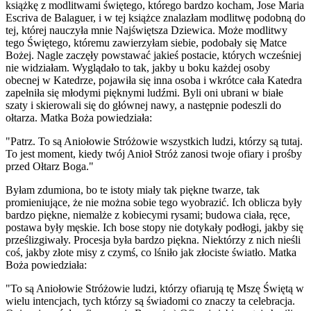
książkę z modlitwami świętego, którego bardzo kocham, Jose Maria
Escriva de Balaguer, i w tej książce znalazłam modlitwę podobną do
tej, której nauczyła mnie Najświętsza Dziewica. Może modlitwy
tego Świętego, któremu zawierzyłam siebie, podobały się Matce
Bożej. Nagle zaczęły powstawać jakieś postacie, których wcześniej
nie widziałam. Wyglądało to tak, jakby u boku każdej osoby
obecnej w Katedrze, pojawiła się inna osoba i wkrótce cała Katedra
zapełniła się młodymi pięknymi ludźmi. Byli oni ubrani w białe
szaty i skierowali się do głównej nawy, a następnie podeszli do
ołtarza. Matka Boża powiedziała:
"Patrz. To są Aniołowie Stróżowie wszystkich ludzi, którzy są tutaj.
To jest moment, kiedy twój Anioł Stróż zanosi twoje ofiary i prośby
przed Ołtarz Boga."
Byłam zdumiona, bo te istoty miały tak piękne twarze, tak
promieniujące, że nie można sobie tego wyobrazić. Ich oblicza były
bardzo piękne, niemalże z kobiecymi rysami; budowa ciała, ręce,
postawa były męskie. Ich bose stopy nie dotykały podłogi, jakby się
prześlizgiwały. Procesja była bardzo piękna. Niektórzy z nich nieśli
coś, jakby złote misy z czymś, co lśniło jak złociste światło. Matka
Boża powiedziała:
"To są Aniołowie Stróżowie ludzi, którzy ofiarują tę Mszę Świętą w
wielu intencjach, tych którzy są świadomi co znaczy ta celebracja.