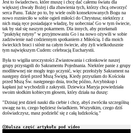
Jest to świadectwo, które muszę i chcę dać całemu światu dla
większej chwały Bożej i dla zbawienia tych, którzy chcą otworzyć
serca Panu. Także po to, by wiele osób konsekrowanych Bogu na
nowo roznieciło w sobie ogień miłości do Chrystusa; niektórzy z
nich mają ręce posiadające władzę, by uobecniać Go w tym świecie,
tak by stał się naszym pokarmem. Dla innych, aby przełamali
"praktykę rutyny" w przyjmowaniu Go i na nowo ożywili w sobie
zadziwienie nad codziennym spotkaniem z Miłością. I dla moich
świeckich braci i sióstr na całym świecie, aby żyli wielkodusznie
tym największym Cudem: celebracją Eucharystii.
Była to wigilia uroczystości Zwiastowania i członkowie naszej
grupy przystąpili do Sakramentu Pojednania. Niektóre panie z grupy
modlitewnej nie mogły tego uczynić, więc przełożyły Sakrament na
następny dzień przed Mszą Świętą. Kiedy przyszłam do Kościoła
przed Mszą Św. następnego dnia, trochę późno, Arcybiskup i
kapłani już wychodzili z zakrystii. Dziewica Maryja powiedziała
swoim słodkim kobiecym głosem, który działa na duszę:
"Dzisiaj jest dzień nauki dla ciebie i chcę, abyś zwróciła szczególną
uwagę na to, czego będziesz świadkiem. Wszystkim, czego dziś
doświadczysz, masz podzielić się z całą ludzkością."
Dalsza część artykułu pod video