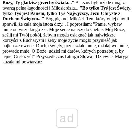
Boży, Ty gładzisz grzechy świata..."
A Jezus był przede mną, z
twarzą pełną łagodności i Miłosierdzia...
"Bo tylko Tyś jest Święty,
tylko Tyś jest Panem, tylko Tyś Najwyższy, Jezu Chryste z
Duchem Świętym..."
Bóg pięknej Miłości. Ten, który w tej chwili
sprawił, że cała moja istota drży... I poprosiłam: "Panie, wybaw
mnie od wszelkiego zła. Moje serce należy do Ciebie. Mój Boże,
ześlij mi Twój pokój, żebym mogła osiągnąć jak największe
korzyści z Eucharystii i żeby moje życie mogło przynieść jak
najlepsze owoce. Duchu święty, przekształć mnie, działaj we mnie,
prowadź mnie. O Boże, udziel mi darów, których potrzebuję, by
lepiej Ci służyć!" Przyszedł czas Liturgii Słowa i Dziewica Maryja
kazała mi powtarzać:
ad