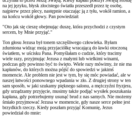
uczyniła to przed Mszą Świętą. Kiedy kapłan położył Świętą Hostię
na jej języku, błysk złocistego światła przeszedł przez tę osobę,
najpierw przez plecy, następnie otaczając ją z tyłu, wokół ramion, a
na końcu wokół głowy. Pan powiedział:
"Oto jak się cieszę obejmując duszę, która przychodzi z czystym
sercem, by Mnie przyjąć."
Ton głosu Jezusa był tonem szczęśliwego człowieka. Byłam
zdumiona widząc moją przyjaciółkę wracającą do ławki otoczoną
światłem, w uścisku Pana. Pomyślałam o cudzie, który tracimy
wiele razy, przyjmując Jezusa z małymi lub wielkimi winami,
podczas gdy powinno być to święto. Wiele razy mówimy, że nie ma
kapłanów, do których można pójść do spowiedzi w jakimś
momencie. Ale problem nie jest w tym, by się móc powiadać, ale w
naszej łatwości ponownego wpadania w zło. Z drugiej strony w ten
sam sposób, w jaki szukamy pięknego salonu, a mężczyźni fryzjera,
gdy urządzamy przyjęcie, musimy także podjąć wysiłek poszukania
kapłana, gdy potrzebujemy usunąć brud z nas samych. Nie możemy
śmiało przyjmować Jezusa w momencie, gdy nasze serce pełne jest
brzydkich rzeczy. Kiedy poszłam przyjąć Komunię, Jezus
powiedział do mnie: