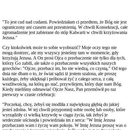
"To jest cud nad cudami. Powiedziałam ci przedtem, że Bóg nie jest
ograniczony ani czasem ani przestrzenią. W chwili Konsekracji, całe
zgromadzenie jest zabierane do stóp Kalwarii w chwili krzyżowania
Jezusa."
Czy ktokolwiek może to sobie wyobrazić? Moje oczy tego nie
mogą dostrzec, ale my wszyscy jesteśmy tam w momencie, gdy
krzyżują Jezusa. A On prosi Ojca o przebaczenie nie tylko dla tych,
którzy Go zabili, ale także o przebaczenie wszystkich naszych
grzechów: "Ojcze, przebacz im, bo nie wiedzą, co czynią." Od tego
dnia nie dbam o to, że świat sądzi iż jestem szalona, ale proszę
każdego, żeby uklęknął i próbował żyć z całego serca, z całą
wrażliwością, na którą go stać, przywilejem, który daje nam Bóg.
Kiedy mieliśmy odmawiać Ojcze Nasz, Pan przemówił po raz
pierwszy w czasie celebracji:
"Poczekaj, chcę, żebyś się modliła z największą głębią do jakiej
jesteś zdolna. W tej chwili przypomnij sobie osobę lub osoby, które
wyrządziły ci wielką krzywdę w ciągu życia, tak żebyś je
serdecznie uścisnęła i powiedziała im z serca: "W Imię Jezusa
przebaczam wam i życzę wam pokoju. W Imię Jezusa proszę was o