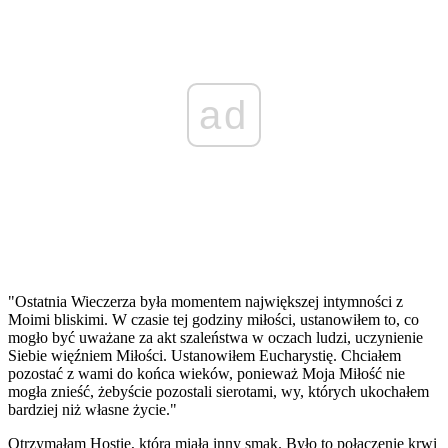
ad
"Ostatnia Wieczerza była momentem największej intymności z
Moimi bliskimi. W czasie tej godziny miłości, ustanowiłem to, co
mogło być uważane za akt szaleństwa w oczach ludzi, uczynienie
Siebie więźniem Miłości. Ustanowiłem Eucharystię. Chciałem
pozostać z wami do końca wieków, ponieważ Moja Miłość nie
mogła znieść, żebyście pozostali sierotami, wy, których ukochałem
bardziej niż własne życie."
Otrzymałam Hostię, która miała inny smak. Było to połączenie krwi