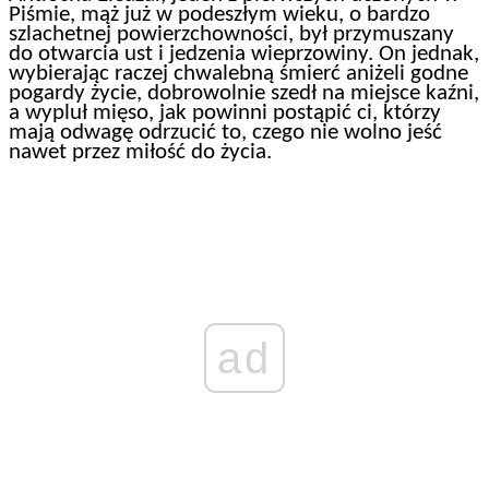
Piśmie, mąż już w podeszłym wieku, o bardzo
szlachetnej powierzchowności, był przymuszany
do otwarcia ust i jedzenia wieprzowiny. On jednak,
wybierając raczej chwalebną śmierć aniżeli godne
pogardy życie, dobrowolnie szedł na miejsce kaźni,
a wypluł mięso, jak powinni postąpić ci, którzy
mają odwagę odrzucić to, czego nie wolno jeść
nawet przez miłość do życia.
ad