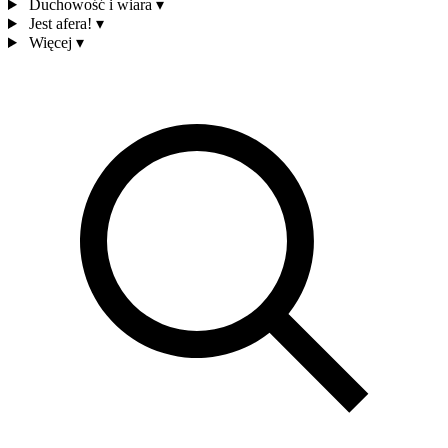
Duchowość i wiara
▾
Jest afera!
▾
Więcej
▾