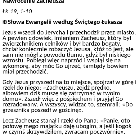
Nawrócenie Zacheusza
Łk 19, 1-10
Słowa Ewangelii według Świętego Łukasza
✠
Jezus wszedł do Jerycha i przechodził przez miasto.
A pewien człowiek, imieniem Zacheusz, który był
zwierzchnikiem celników i był bardzo bogaty,
chciał koniecznie zobaczyć Jezusa, któż to jest, ale
sam nie mógł z powodu tłumu, gdyż był niskiego
wzrostu. Pobiegł więc naprzód i wspiął się na
sykomorę, aby móc Go ujrzeć, tamtędy bowiem
miał przechodzić.
Gdy Jezus przyszedł na to miejsce, spojrzał w górę i
rzekł do niego: «Zacheuszu, zejdź prędko,
albowiem dziś muszę się zatrzymać w twoim
domu». Zszedł więc z pośpiechem i przyjął Go
rozradowany. A wszyscy, widząc to, szemrali: «Do
grzesznika poszedł w gościnę».
Lecz Zacheusz stanął i rzekł do Pana: «Panie, oto
połowę mego majątku daję ubogim, a jeśli kogoś
w czymś skrzywdziłem, zwracam poczwórnie».