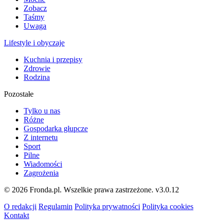
Zobacz
Taśmy
Uwaga
Lifestyle i obyczaje
Kuchnia i przepisy
Zdrowie
Rodzina
Pozostałe
Tylko u nas
Różne
Gospodarka głupcze
Z internetu
Sport
Pilne
Wiadomości
Zagrożenia
© 2026 Fronda.pl. Wszelkie prawa zastrzeżone.
v3.0.12
O redakcji
Regulamin
Polityka prywatności
Polityka cookies
Kontakt