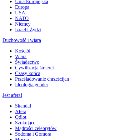
Unia Europejska
Europa
USA
NATO
Niemcy
Izrael i Żydzi
Duchowość i wiara
Kościół
Wiara
Świadectwo
Cywilizacja śmierci
Czasy końca
Prześladowanie chrześcijan
Ideologia gender
Jest afera!
Skandal
Afera
Odlot
Szokujące
Mądrości celebrytów
Sodoma i Gomora
Mocne