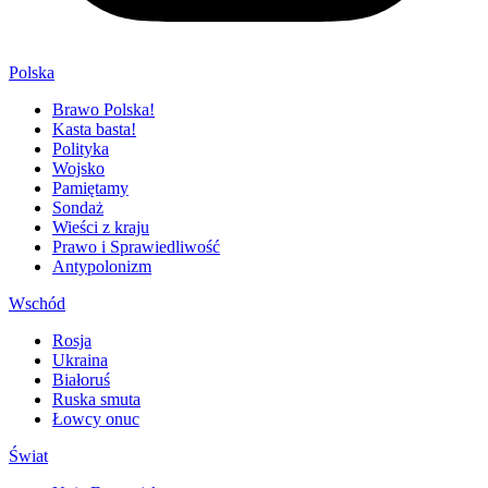
Polska
Brawo Polska!
Kasta basta!
Polityka
Wojsko
Pamiętamy
Sondaż
Wieści z kraju
Prawo i Sprawiedliwość
Antypolonizm
Wschód
Rosja
Ukraina
Białoruś
Ruska smuta
Łowcy onuc
Świat