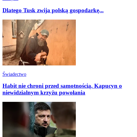
Dlatego Tusk zwija polską gospodarkę...
Świadectwo
Habit nie chroni przed samotnością. Kapucyn o
niewidzialnym krzyżu powołania