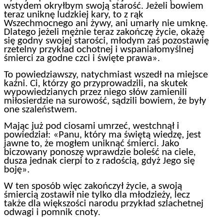
wstydem okryłbym swoją starość. Jeżeli bowiem
teraz uniknę ludzkiej kary, to z rąk
Wszechmocnego ani żywy, ani umarły nie umknę.
Dlatego jeżeli mężnie teraz zakończę życie, okażę
się godny swojej starości, młodym zaś pozostawię
rzetelny przykład ochotnej i wspaniałomyślnej
śmierci za godne czci i święte prawa».
To powiedziawszy, natychmiast wszedł na miejsce
kaźni. Ci, którzy go przyprowadzili, na skutek
wypowiedzianych przez niego słów zamienili
miłosierdzie na surowość, sądzili bowiem, że były
one szaleństwem.
Mając już pod ciosami umrzeć, westchnął i
powiedział: «Panu, który ma świętą wiedzę, jest
jawne to, że mogłem uniknąć śmierci. Jako
biczowany ponoszę wprawdzie boleść na ciele,
dusza jednak cierpi to z radością, gdyż Jego się
boję».
W ten sposób więc zakończył życie, a swoją
śmiercią zostawił nie tylko dla młodzieży, lecz
także dla większości narodu przykład szlachetnej
odwagi i pomnik cnoty.