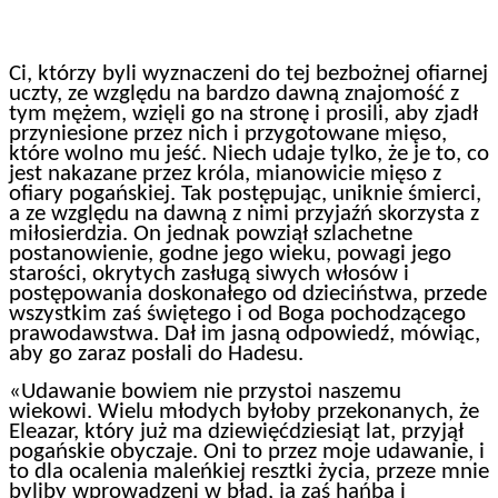
Ci, którzy byli wyznaczeni do tej bezbożnej ofiarnej
uczty, ze względu na bardzo dawną znajomość z
tym mężem, wzięli go na stronę i prosili, aby zjadł
przyniesione przez nich i przygotowane mięso,
które wolno mu jeść. Niech udaje tylko, że je to, co
jest nakazane przez króla, mianowicie mięso z
ofiary pogańskiej. Tak postępując, uniknie śmierci,
a ze względu na dawną z nimi przyjaźń skorzysta z
miłosierdzia. On jednak powziął szlachetne
postanowienie, godne jego wieku, powagi jego
starości, okrytych zasługą siwych włosów i
postępowania doskonałego od dzieciństwa, przede
wszystkim zaś świętego i od Boga pochodzącego
prawodawstwa. Dał im jasną odpowiedź, mówiąc,
aby go zaraz posłali do Hadesu.
«Udawanie bowiem nie przystoi naszemu
wiekowi. Wielu młodych byłoby przekonanych, że
Eleazar, który już ma dziewięćdziesiąt lat, przyjął
pogańskie obyczaje. Oni to przez moje udawanie, i
to dla ocalenia maleńkiej resztki życia, przeze mnie
byliby wprowadzeni w błąd, ja zaś hańbą i