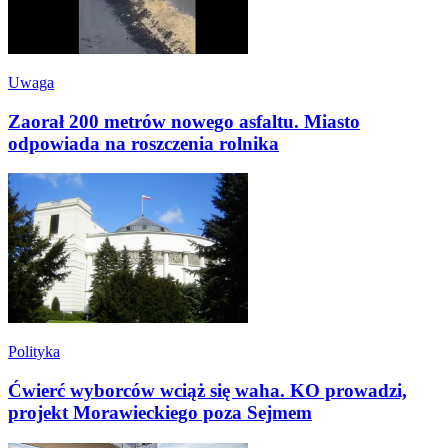
Uwaga
Zaorał 200 metrów nowego asfaltu. Miasto
odpowiada na roszczenia rolnika
Polityka
Ćwierć wyborców wciąż się waha. KO prowadzi,
projekt Morawieckiego poza Sejmem