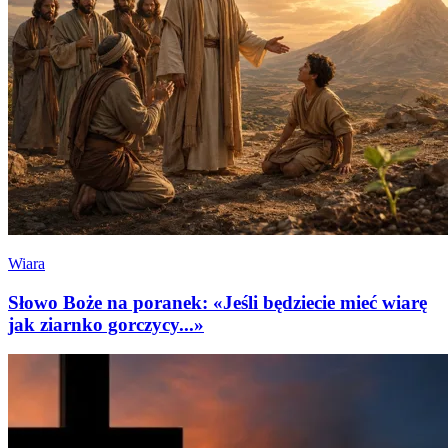
Wiara
Słowo Boże na poranek: «Jeśli będziecie mieć wiarę
jak ziarnko gorczycy...»