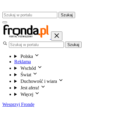
Szukaj
Szukaj
Polska
Reklama
Wschód
Świat
Duchowość i wiara
Jest afera!
Więcej
Wesprzyj Frondę