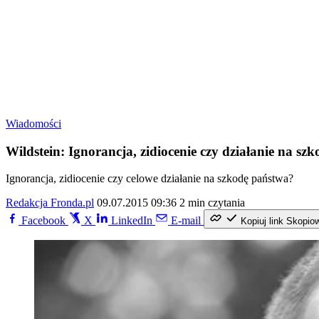
Wiadomości
Wildstein: Ignorancja, zidiocenie czy działanie na sz
Ignorancja, zidiocenie czy celowe działanie na szkodę państwa?
Redakcja Fronda.pl
09.07.2015 09:36
2 min czytania
Facebook
X
LinkedIn
E-mail
Kopiuj link
Skopio