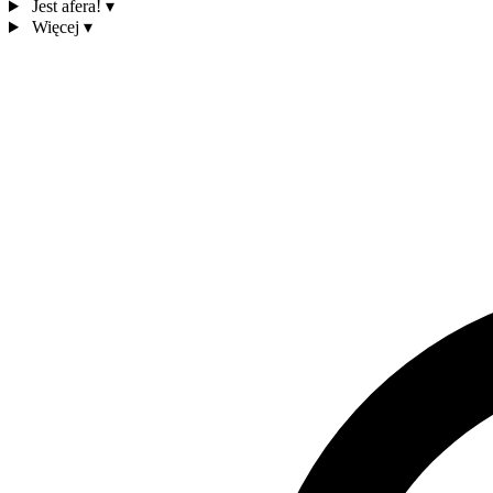
Jest afera!
▾
Więcej
▾