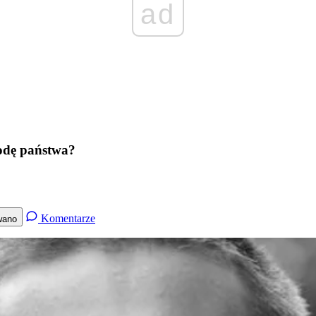
ad
kodę państwa?
Komentarze
wano