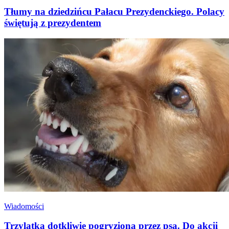
Tłumy na dziedzińcu Pałacu Prezydenckiego. Polacy
świętują z prezydentem
Wiadomości
Trzylatka dotkliwie pogryziona przez psa. Do akcji