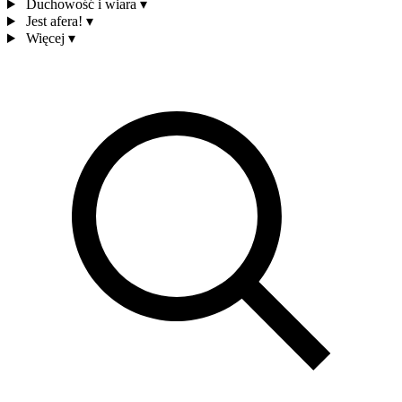
Duchowość i wiara
▾
Jest afera!
▾
Więcej
▾