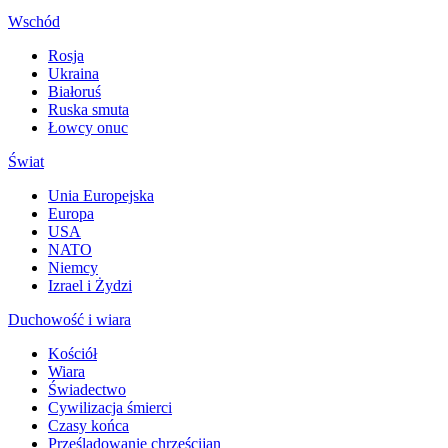
Wschód
Rosja
Ukraina
Białoruś
Ruska smuta
Łowcy onuc
Świat
Unia Europejska
Europa
USA
NATO
Niemcy
Izrael i Żydzi
Duchowość i wiara
Kościół
Wiara
Świadectwo
Cywilizacja śmierci
Czasy końca
Prześladowanie chrześcijan