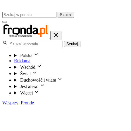
Szukaj
Szukaj
Polska
Reklama
Wschód
Świat
Duchowość i wiara
Jest afera!
Więcej
Wesprzyj Frondę