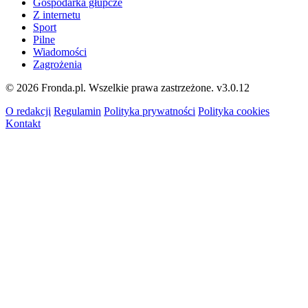
Gospodarka głupcze
Z internetu
Sport
Pilne
Wiadomości
Zagrożenia
© 2026 Fronda.pl. Wszelkie prawa zastrzeżone.
v3.0.12
O redakcji
Regulamin
Polityka prywatności
Polityka cookies
Kontakt