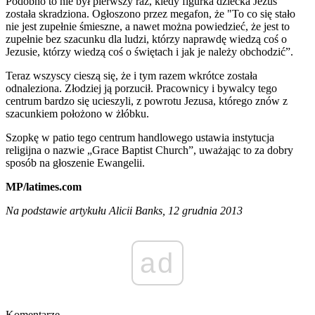
Podobno to nie był pierwszy raz, kiedy figurka dziecka Jezus
została skradziona. Ogłoszono przez megafon, że "To co się stało
nie jest zupełnie śmieszne, a nawet można powiedzieć, że jest to
zupełnie bez szacunku dla ludzi, którzy naprawdę wiedzą coś o
Jezusie, którzy wiedzą coś o świętach i jak je należy obchodzić”.
Teraz wszyscy cieszą się, że i tym razem wkrótce została
odnaleziona. Złodziej ją porzucił. Pracownicy i bywalcy tego
centrum bardzo się ucieszyli, z powrotu Jezusa, którego znów z
szacunkiem położono w żłóbku.
Szopkę w patio tego centrum handlowego ustawia instytucja
religijna o nazwie „Grace Baptist Church”, uważając to za dobry
sposób na głoszenie Ewangelii.
MP/latimes.com
Na podstawie artykułu Alicii Banks, 12 grudnia 2013
ad
Komentarze