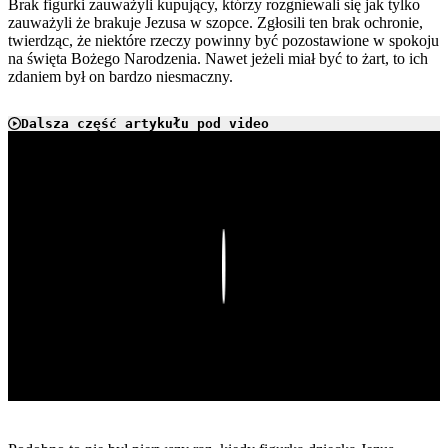
Brak figurki zauważyli kupujący, którzy rozgniewali się jak tylko
zauważyli że brakuje Jezusa w szopce. Zgłosili ten brak ochronie,
twierdząc, że niektóre rzeczy powinny być pozostawione w spokoju
na święta Bożego Narodzenia. Nawet jeżeli miał być to żart, to ich
zdaniem był on bardzo niesmaczny.
Dalsza część artykułu pod video
Play