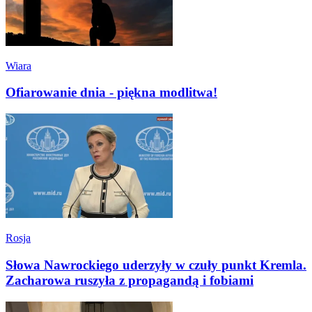
Wiara
Ofiarowanie dnia - piękna modlitwa!
Rosja
Słowa Nawrockiego uderzyły w czuły punkt Kremla.
Zacharowa ruszyła z propagandą i fobiami