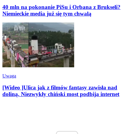
40 mln na pokonanie PiSu i Orbana z Brukseli?
Niemieckie media już się tym chwalą
Uwaga
[Wideo ]Ulica jak z filmów fantasy zawisła nad
doliną. Niezwykły chiński most podbija internet