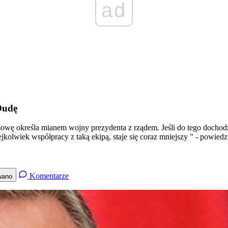
ad
Dudę
wę określa mianem wojny prezydenta z rządem. Jeśli do tego dochodzim
jkolwiek współpracy z taką ekipą, staje się coraz mniejszy " - powiedzi
Komentarze
wano