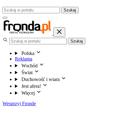
Szukaj
Szukaj
Polska
Reklama
Wschód
Świat
Duchowość i wiara
Jest afera!
Więcej
Wesprzyj Frondę