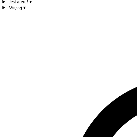
Jest afera!
▾
Więcej
▾