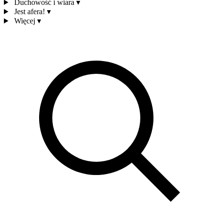
Duchowość i wiara
▾
Jest afera!
▾
Więcej
▾