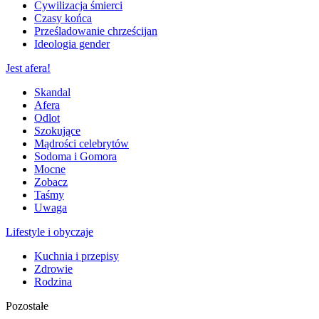
Cywilizacja śmierci
Czasy końca
Prześladowanie chrześcijan
Ideologia gender
Jest afera!
Skandal
Afera
Odlot
Szokujące
Mądrości celebrytów
Sodoma i Gomora
Mocne
Zobacz
Taśmy
Uwaga
Lifestyle i obyczaje
Kuchnia i przepisy
Zdrowie
Rodzina
Pozostałe