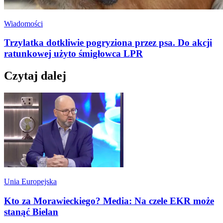
Wiadomości
Trzylatka dotkliwie pogryziona przez psa. Do akcji
ratunkowej użyto śmigłowca LPR
Czytaj dalej
Unia Europejska
Kto za Morawieckiego? Media: Na czele EKR może
stanąć Bielan