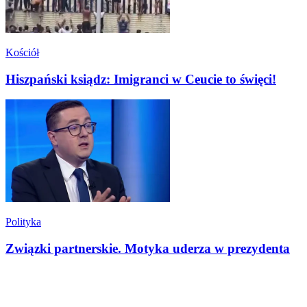
Kościół
Hiszpański ksiądz: Imigranci w Ceucie to święci!
Polityka
Związki partnerskie. Motyka uderza w prezydenta