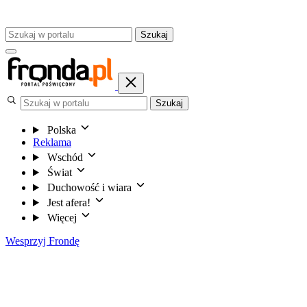
Szukaj
Szukaj
Polska
Reklama
Wschód
Świat
Duchowość i wiara
Jest afera!
Więcej
Wesprzyj Frondę