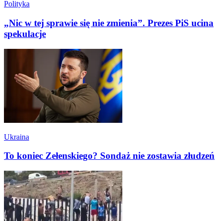
Polityka
„Nic w tej sprawie się nie zmienia”. Prezes PiS ucina
spekulacje
Ukraina
To koniec Zełenskiego? Sondaż nie zostawia złudzeń