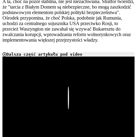
A ta, choć na pozór stabilna, nie jest niezachwiana. Stratfor twierdzi,
że "tarcia z Białym Domem są niebezpieczne, bo mogą zaszkodzić
podstawowym elementom polskiej polityki bezpieczeństwa".
Ośrodek przypomina, że choć Polska, podobnie jak Rumunia,
uchodzi za centralnego sojusznika USA przeciwko Rosji, to
przecież Waszyngton nie zawahał się wzywać Bukaresztu do
zwalczania korupcji, wprowadzania reform wolnorynkowych oraz
implementowania większej przejrzystości władzy.
Dalsza część artykułu pod video
Play