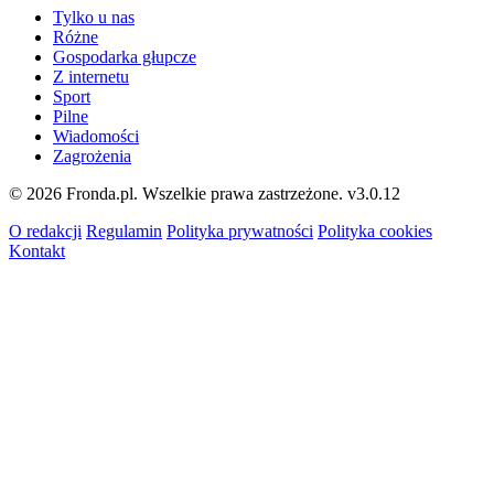
Tylko u nas
Różne
Gospodarka głupcze
Z internetu
Sport
Pilne
Wiadomości
Zagrożenia
© 2026 Fronda.pl. Wszelkie prawa zastrzeżone.
v3.0.12
O redakcji
Regulamin
Polityka prywatności
Polityka cookies
Kontakt