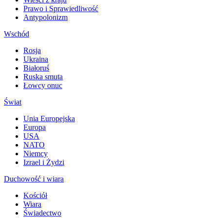
Prawo i Sprawiedliwość
Antypolonizm
Wschód
Rosja
Ukraina
Białoruś
Ruska smuta
Łowcy onuc
Świat
Unia Europejska
Europa
USA
NATO
Niemcy
Izrael i Żydzi
Duchowość i wiara
Kościół
Wiara
Świadectwo