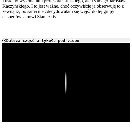
Tuska w wykonaniu i profesora Glińskiego, ale i samego Jarosława
Kaczyńskiego. I to jest ważne, choć oczywiście ja obserwuję to z
zewnątrz, bo sama nie zdecydowałam się wejść do tej grupy
ekspertów - mówi Staniszkis.
Dalsza część artykułu pod video
Play