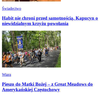
Świadectwo
Habit nie chroni przed samotnością. Kapucyn o
niewidzialnym krzyżu powołania
Wiara
Pieszo do Matki Bożej – z Great Meadows do
Amerykańskiej Częstochowy