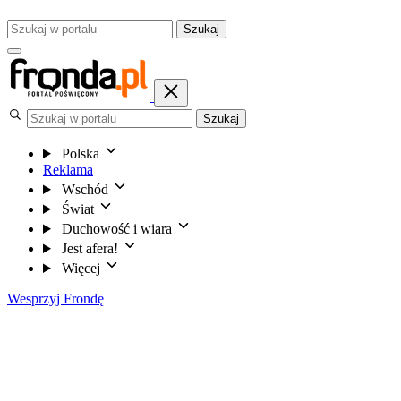
Szukaj
Szukaj
Polska
Reklama
Wschód
Świat
Duchowość i wiara
Jest afera!
Więcej
Wesprzyj Frondę