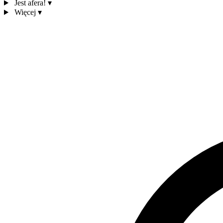
Jest afera!
▾
Więcej
▾