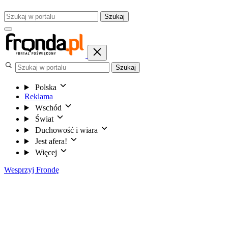
Szukaj
Szukaj
Polska
Reklama
Wschód
Świat
Duchowość i wiara
Jest afera!
Więcej
Wesprzyj Frondę