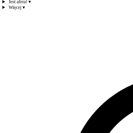
Jest afera!
▾
Więcej
▾