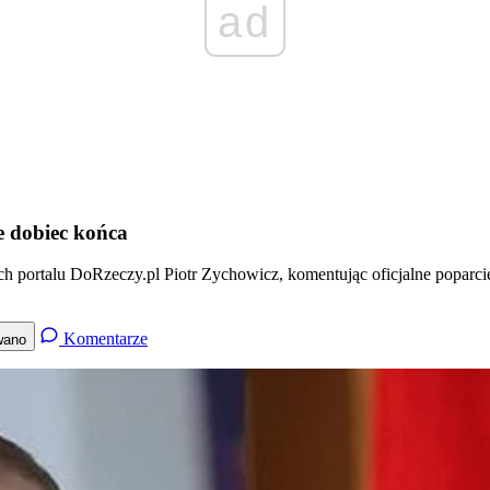
ad
e dobiec końca
h portalu DoRzeczy.pl Piotr Zychowicz, komentując oficjalne poparcie
Komentarze
wano