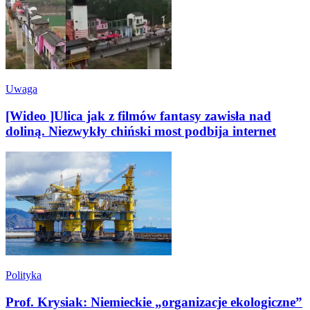
Uwaga
[Wideo ]Ulica jak z filmów fantasy zawisła nad
doliną. Niezwykły chiński most podbija internet
Polityka
Prof. Krysiak: Niemieckie „organizacje ekologiczne”