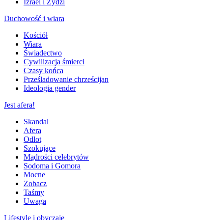
Izrael i Żydzi
Duchowość i wiara
Kościół
Wiara
Świadectwo
Cywilizacja śmierci
Czasy końca
Prześladowanie chrześcijan
Ideologia gender
Jest afera!
Skandal
Afera
Odlot
Szokujące
Mądrości celebrytów
Sodoma i Gomora
Mocne
Zobacz
Taśmy
Uwaga
Lifestyle i obyczaje