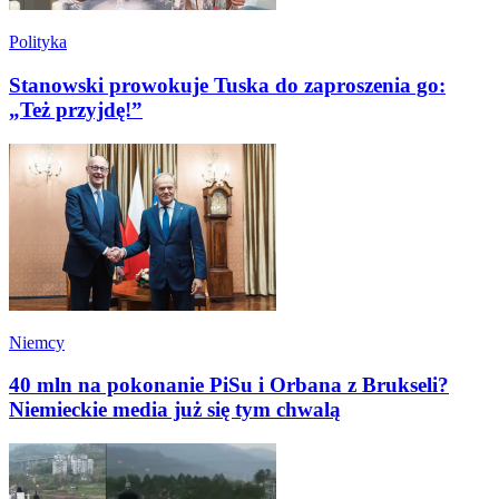
Polityka
Stanowski prowokuje Tuska do zaproszenia go:
„Też przyjdę!”
Niemcy
40 mln na pokonanie PiSu i Orbana z Brukseli?
Niemieckie media już się tym chwalą