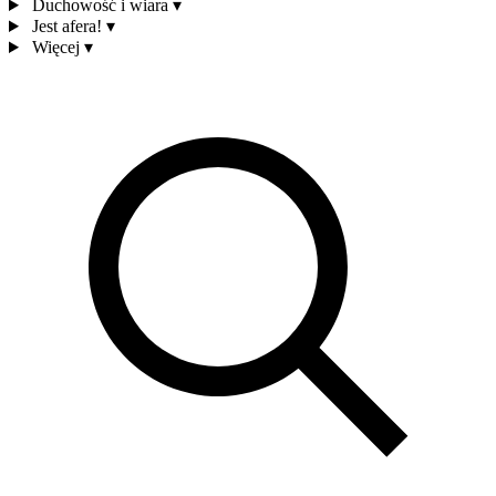
Duchowość i wiara
▾
Jest afera!
▾
Więcej
▾