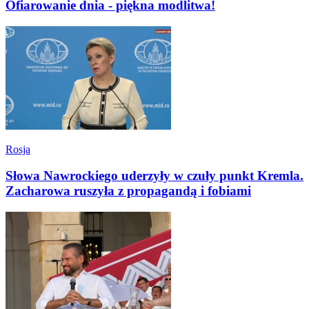
Ofiarowanie dnia - piękna modlitwa!
Rosja
Słowa Nawrockiego uderzyły w czuły punkt Kremla.
Zacharowa ruszyła z propagandą i fobiami