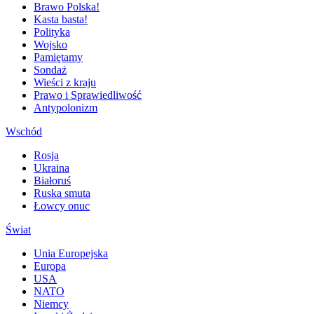
Brawo Polska!
Kasta basta!
Polityka
Wojsko
Pamiętamy
Sondaż
Wieści z kraju
Prawo i Sprawiedliwość
Antypolonizm
Wschód
Rosja
Ukraina
Białoruś
Ruska smuta
Łowcy onuc
Świat
Unia Europejska
Europa
USA
NATO
Niemcy