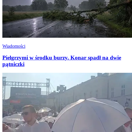
Wiadomości
Pielgrzymi w środku burzy. Konar spadł na dwie
pątniczki