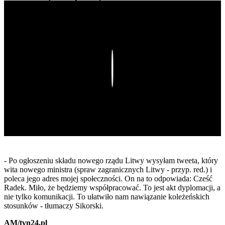
Play
- Po ogłoszeniu składu nowego rządu Litwy wysyłam tweeta, który
wita nowego ministra (spraw zagranicznych Litwy - przyp. red.) i
poleca jego adres mojej społeczności. On na to odpowiada: Cześć
Radek. Miło, że będziemy współpracować. To jest akt dyplomacji, a
nie tylko komunikacji. To ułatwiło nam nawiązanie koleżeńskich
stosunków - tłumaczy Sikorski.
AM/tvn24.pl