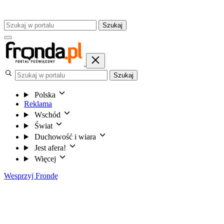
Szukaj
Szukaj
Polska
Reklama
Wschód
Świat
Duchowość i wiara
Jest afera!
Więcej
Wesprzyj Frondę