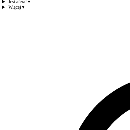
Jest afera!
▾
Więcej
▾