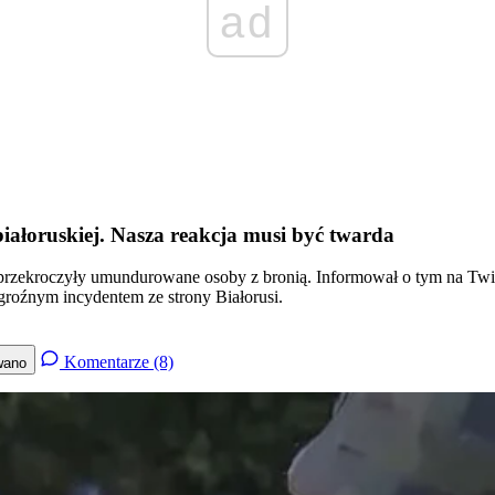
ad
białoruskiej. Nasza reakcja musi być twarda
 przekroczyły umundurowane osoby z bronią. Informował o tym na Twitt
groźnym incydentem ze strony Białorusi.
Komentarze (8)
wano