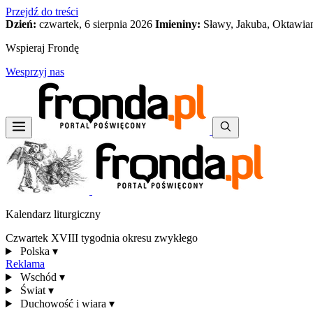
Przejdź do treści
Dzień:
czwartek, 6 sierpnia 2026
Imieniny:
Sławy, Jakuba, Oktawia
Wspieraj Frondę
Wesprzyj nas
Kalendarz liturgiczny
Czwartek XVIII tygodnia okresu zwykłego
Polska
▾
Reklama
Wschód
▾
Świat
▾
Duchowość i wiara
▾