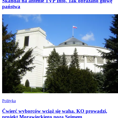
Skandal na antenie TVP Info. Tak obrażano głowę
państwa
Polityka
Ćwierć wyborców wciąż się waha. KO prowadzi,
projekt Morawieckiego poza Sejmem