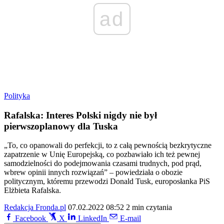
ad
Polityka
Rafalska: Interes Polski nigdy nie był
pierwszoplanowy dla Tuska
„To, co opanowali do perfekcji, to z całą pewnością bezkrytyczne
zapatrzenie w Unię Europejską, co pozbawiało ich też pewnej
samodzielności do podejmowania czasami trudnych, pod prąd,
wbrew opinii innych rozwiązań” – powiedziała o obozie
politycznym, któremu przewodzi Donald Tusk, europosłanka PiS
Elżbieta Rafalska.
Redakcja Fronda.pl
07.02.2022 08:52
2 min czytania
Facebook
X
LinkedIn
E-mail