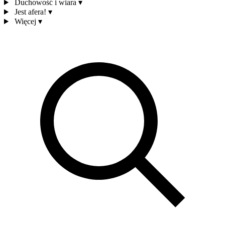
Duchowość i wiara
▾
Jest afera!
▾
Więcej
▾