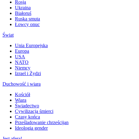
Rosja
Ukraina
Białoruś
Ruska smuta
Łowcy onuc
Świat
Unia Europejska
Europa
USA
NATO
Niemcy
Izrael i Żydzi
Duchowość i wiara
Kościół
Wiara
Świadectwo
Cywilizacja śmierci
Czasy końca
Prześladowanie chrześcijan
Ideologia gender
Jest afera!