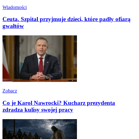
Wiadomości
Ceuta. Szpital przyjmuje dzieci, które padły ofiarą
gwałtów
Zobacz
Co je Karol Nawrocki? Kucharz prezydenta
zdradza kulisy swojej pracy