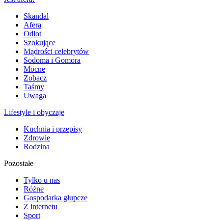
Skandal
Afera
Odlot
Szokujące
Mądrości celebrytów
Sodoma i Gomora
Mocne
Zobacz
Taśmy
Uwaga
Lifestyle i obyczaje
Kuchnia i przepisy
Zdrowie
Rodzina
Pozostałe
Tylko u nas
Różne
Gospodarka głupcze
Z internetu
Sport