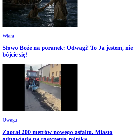
Wiara
Słowo Boże na poranek: Odwagi! To Ja jestem, nie
bójcie się!
Uwaga
Zaorał 200 metrów nowego asfaltu. Miasto
odpowiada na roszczenia rolnika