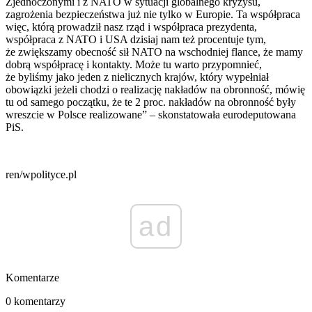
Zjednoczonymi i z NATO w sytuacji globalnego kryzysu,
zagrożenia bezpieczeństwa już nie tylko w Europie. Ta współpraca
więc, którą prowadził nasz rząd i współpraca prezydenta,
współpraca z NATO i USA dzisiaj nam też procentuje tym,
że zwiększamy obecność sił NATO na wschodniej flance, że mamy
dobrą współpracę i kontakty. Może tu warto przypomnieć,
że byliśmy jako jeden z nielicznych krajów, który wypełniał
obowiązki jeżeli chodzi o realizację nakładów na obronność, mówię
tu od samego początku, że te 2 proc. nakładów na obronność były
wreszcie w Polsce realizowane” – skonstatowała eurodeputowana
PiS.
ren/wpolityce.pl
ad
Komentarze
0 komentarzy