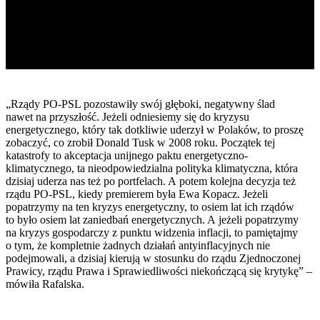
„Rządy PO-PSL pozostawiły swój głęboki, negatywny ślad
nawet na przyszłość. Jeżeli odniesiemy się do kryzysu
energetycznego, który tak dotkliwie uderzył w Polaków, to proszę
zobaczyć, co zrobił Donald Tusk w 2008 roku. Początek tej
katastrofy to akceptacja unijnego paktu energetyczno-
klimatycznego, ta nieodpowiedzialna polityka klimatyczna, która
dzisiaj uderza nas też po portfelach. A potem kolejna decyzja też
rządu PO-PSL, kiedy premierem była Ewa Kopacz. Jeżeli
popatrzymy na ten kryzys energetyczny, to osiem lat ich rządów
to było osiem lat zaniedbań energetycznych. A jeżeli popatrzymy
na kryzys gospodarczy z punktu widzenia inflacji, to pamiętajmy
o tym, że kompletnie żadnych działań antyinflacyjnych nie
podejmowali, a dzisiaj kierują w stosunku do rządu Zjednoczonej
Prawicy, rządu Prawa i Sprawiedliwości niekończącą się krytykę” –
mówiła Rafalska.