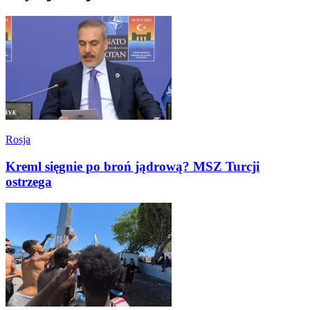
Rosja
Kreml sięgnie po broń jądrową? MSZ Turcji
ostrzega