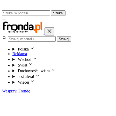
Szukaj
Szukaj
Polska
Reklama
Wschód
Świat
Duchowość i wiara
Jest afera!
Więcej
Wesprzyj Frondę