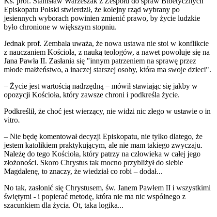
Ks. prof. Stanisław Warzeszak z Zespołu do spraw Bioetycznych
Episkopatu Polski stwierdził, że kolejny rząd wybrany po
jesiennych wyborach powinien zmienić prawo, by życie ludzkie
było chronione w większym stopniu.
Jednak prof. Zembala uważa, że nowa ustawa nie stoi w konflikcie
z nauczaniem Kościoła, z nauką teologów, a nawet powołuje się na
Jana Pawła II. Zasłania się "innym patrzeniem na sprawę przez
młode małżeństwo, a inaczej starszej osoby, która ma swoje dzieci".
– Życie jest wartością nadrzędną – mówił stawiając się jakby w
opozycji Kościoła, który zawsze chroni i podkreśla życie.
Podkreślił, że choć jest wierzący, nie widzi nic złego w ustawie o in
vitro.
– Nie będę komentował decyzji Episkopatu, nie tylko dlatego, że
jestem katolikiem praktykującym, ale nie mam takiego zwyczaju.
Należę do tego Kościoła, który patrzy na człowieka w całej jego
złożoności. Skoro Chrystus tak mocno przybliżył do siebie
Magdalenę, to znaczy, że wiedział co robi – dodał...
No tak, zasłonić się Chrystusem, św. Janem Pawłem II i wszystkimi
świętymi - i popierać metodę, która nie ma nic wspólnego z
szacunkiem dla życia. Ot, taka logika...