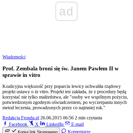
ad
Wiadomości
Prof. Zembala broni się św. Janem Pawłem II w
sprawie in vitro
Koalicyjna większość przy poparciu lewicy uchwaliła rządowy
projekt ustawy o in vitro. Projekt ten zakłada, że z procedury będą
korzystać nie tylko małżeństwa, ale "osoby we wspólnym pożyciu,
potwierdzonym zgodnym oświadczeniem, po wyczerpaniu innych
metod leczenia, prowadzonych przez co najmniej rok."
Redakcja Fronda.pl
26.06.2015 06:56
2 min czytania
Facebook
X
LinkedIn
E-mail
Komentarze
Kopiuj link
Skopiowano