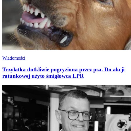
Wiadomości
Trzylatka dotkliwie pogryziona przez psa. Do akcji
ratunkowej użyto śmigłowca LPR