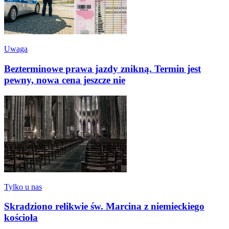
Uwaga
Bezterminowe prawa jazdy znikną. Termin jest
pewny, nowa cena jeszcze nie
Tylko u nas
Skradziono relikwie św. Marcina z niemieckiego
kościoła