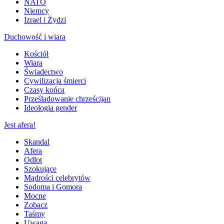
NATO
Niemcy
Izrael i Żydzi
Duchowość i wiara
Kościół
Wiara
Świadectwo
Cywilizacja śmierci
Czasy końca
Prześladowanie chrześcijan
Ideologia gender
Jest afera!
Skandal
Afera
Odlot
Szokujące
Mądrości celebrytów
Sodoma i Gomora
Mocne
Zobacz
Taśmy
Uwaga