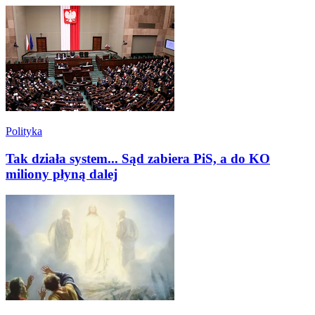
Polityka
Tak działa system... Sąd zabiera PiS, a do KO
miliony płyną dalej