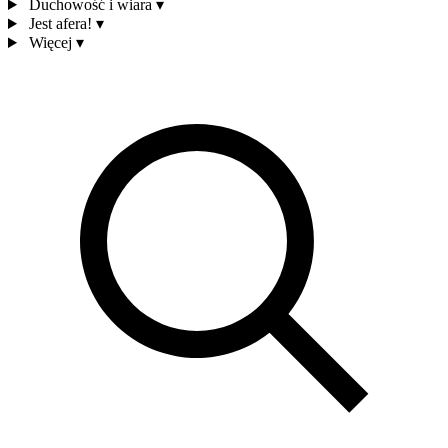
Duchowość i wiara
▾
Jest afera!
▾
Więcej
▾