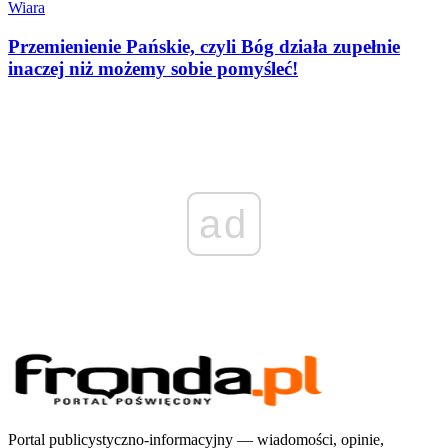
Wiara
Przemienienie Pańskie, czyli Bóg działa zupełnie
inaczej niż możemy sobie pomyśleć!
ad
Portal publicystyczno-informacyjny — wiadomości, opinie,