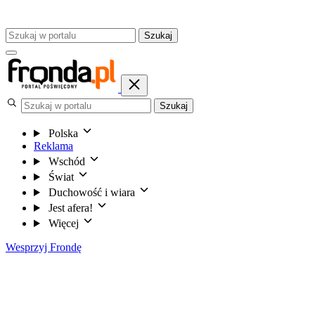
Szukaj
Szukaj
Polska
Reklama
Wschód
Świat
Duchowość i wiara
Jest afera!
Więcej
Wesprzyj Frondę