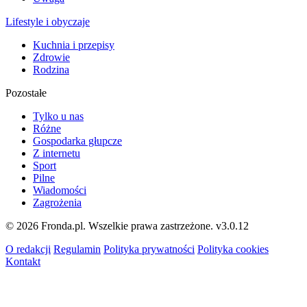
Lifestyle i obyczaje
Kuchnia i przepisy
Zdrowie
Rodzina
Pozostałe
Tylko u nas
Różne
Gospodarka głupcze
Z internetu
Sport
Pilne
Wiadomości
Zagrożenia
© 2026 Fronda.pl. Wszelkie prawa zastrzeżone.
v3.0.12
O redakcji
Regulamin
Polityka prywatności
Polityka cookies
Kontakt