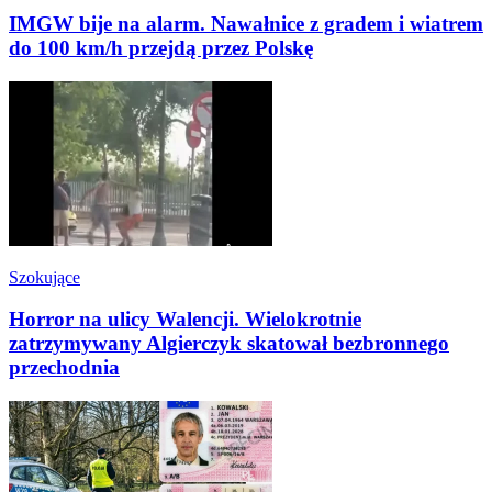
IMGW bije na alarm. Nawałnice z gradem i wiatrem
do 100 km/h przejdą przez Polskę
Szokujące
Horror na ulicy Walencji. Wielokrotnie
zatrzymywany Algierczyk skatował bezbronnego
przechodnia