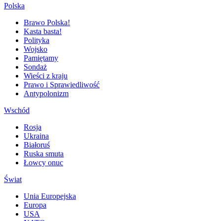
Polska
Brawo Polska!
Kasta basta!
Polityka
Wojsko
Pamiętamy
Sondaż
Wieści z kraju
Prawo i Sprawiedliwość
Antypolonizm
Wschód
Rosja
Ukraina
Białoruś
Ruska smuta
Łowcy onuc
Świat
Unia Europejska
Europa
USA