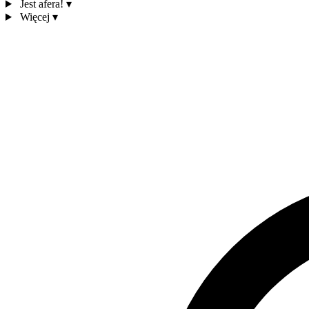
Jest afera!
▾
Więcej
▾