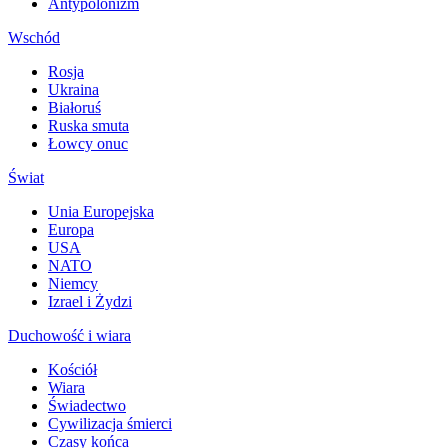
Antypolonizm
Wschód
Rosja
Ukraina
Białoruś
Ruska smuta
Łowcy onuc
Świat
Unia Europejska
Europa
USA
NATO
Niemcy
Izrael i Żydzi
Duchowość i wiara
Kościół
Wiara
Świadectwo
Cywilizacja śmierci
Czasy końca