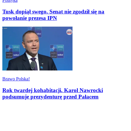
Polityka
Tusk dopiął swego. Senat nie zgodził się na
powołanie prezesa IPN
Brawo Polska!
Rok twardej kohabitacji. Karol Nawrocki
podsumuje prezydenturę przed Pałacem