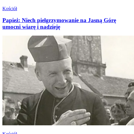
Kościół
Papież: Niech pielgrzymowanie na Jasną Górę
umocni wiarę i nadzieję
Kościół