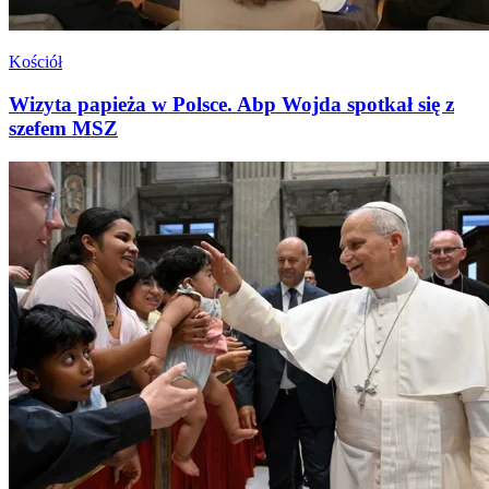
Kościół
Wizyta papieża w Polsce. Abp Wojda spotkał się z
szefem MSZ