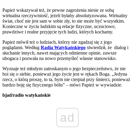
Papież wskazywał też, że pewne zagrożenia niesie ze sobą
wirtualna rzeczywistość, jeżeli byłaby absolutyzowana. Wirtualny
świat, choć nie jest sam w sobie zły, to nie może być wszystkim.
Konieczne w życiu ludzkim są relacje fizyczne, uczuciowe,
prawdziwe i realne przyjęcie tych ludzi, których kochamy.
Papież mówił też o ludziach, którzy nie zgadzaj się z jego
poglądami. Według
Radia Watykańskiego
stwierdził, że dialog i
słuchanie innych, nawet mających odmienne opinie, zawsze
ubogaca i pozwala na nowo przemyśleć własne stanowisko.
Wyznaje też młodym zatroskanym o jego bezpieczeństwo, że nie
boi się o siebie, ponieważ jego życie jest w rękach Boga. „Jedyna
rzecz, o którą proszę, to ta, bym nie cierpiał przy śmierci, ponieważ
bardzo boję się fizycznego bólu” – mówi Papież w wywiadzie.
bjad/radio watykańskie
ad