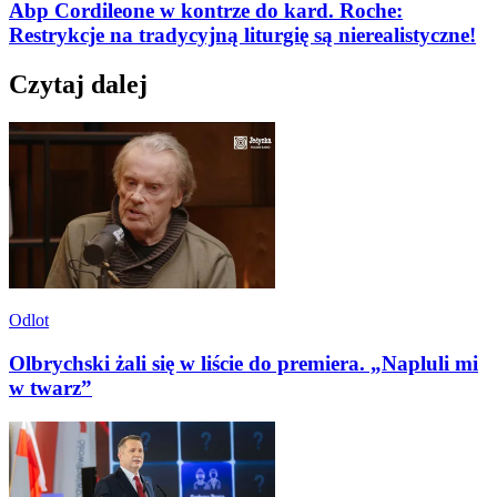
Abp Cordileone w kontrze do kard. Roche:
Restrykcje na tradycyjną liturgię są nierealistyczne!
Czytaj dalej
Odlot
Olbrychski żali się w liście do premiera. „Napluli mi
w twarz”