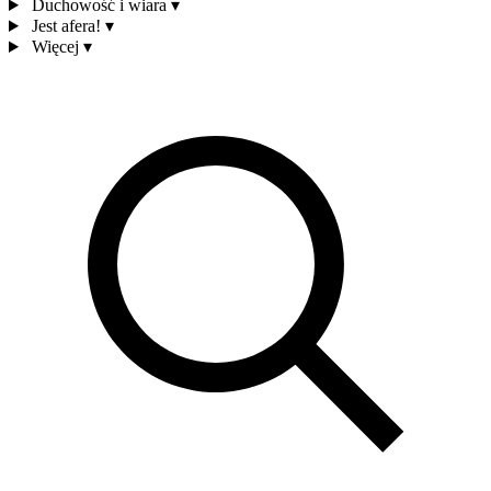
Duchowość i wiara
▾
Jest afera!
▾
Więcej
▾