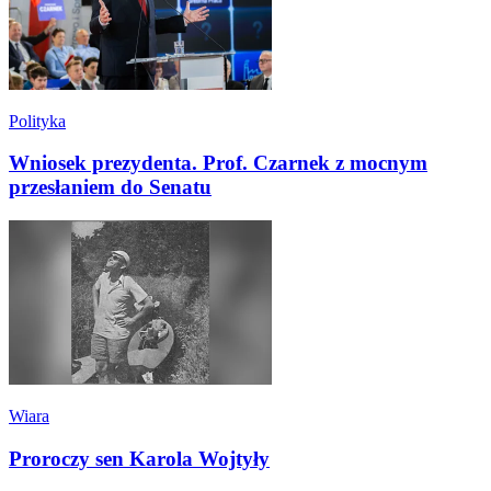
Polityka
Wniosek prezydenta. Prof. Czarnek z mocnym
przesłaniem do Senatu
Wiara
Proroczy sen Karola Wojtyły