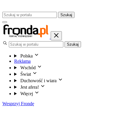
Szukaj
Szukaj
Polska
Reklama
Wschód
Świat
Duchowość i wiara
Jest afera!
Więcej
Wesprzyj Frondę