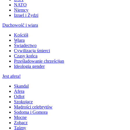
NATO
Niemcy
Izrael i Żydzi
Duchowość i wiara
Kościół
Wiara
Świadectwo
Cywilizacja śmierci
Czasy końca
Prześladowanie chrześcijan
Ideologia gender
Jest afera!
Skandal
Afera
Odlot
Szokujące
Mądrości celebrytów
Sodoma i Gomora
Mocne
Zobacz
Taśmy