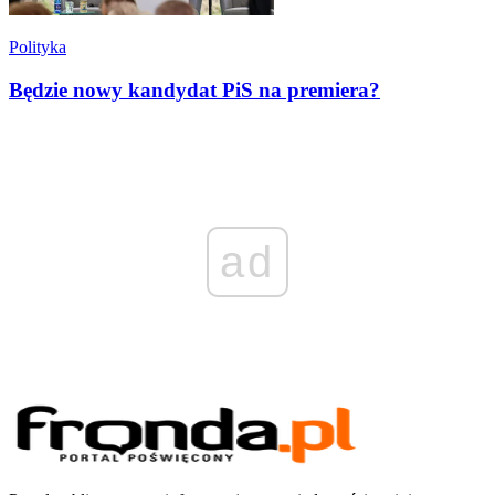
Polityka
Będzie nowy kandydat PiS na premiera?
ad