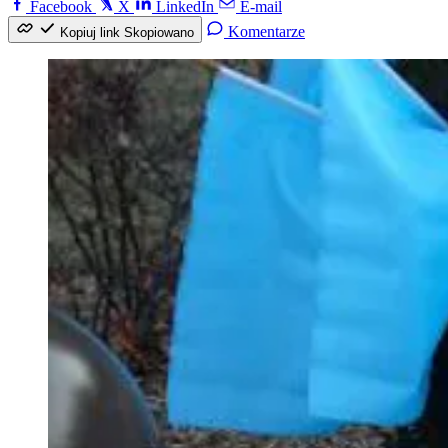
Facebook
X
LinkedIn
E-mail
Komentarze
Kopiuj link
Skopiowano