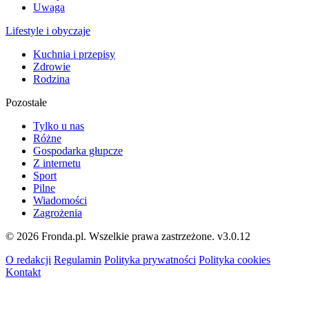
Uwaga
Lifestyle i obyczaje
Kuchnia i przepisy
Zdrowie
Rodzina
Pozostałe
Tylko u nas
Różne
Gospodarka głupcze
Z internetu
Sport
Pilne
Wiadomości
Zagrożenia
© 2026 Fronda.pl. Wszelkie prawa zastrzeżone.
v3.0.12
O redakcji
Regulamin
Polityka prywatności
Polityka cookies
Kontakt