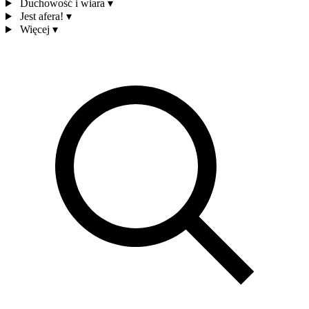
Duchowość i wiara
▾
Jest afera!
▾
Więcej
▾