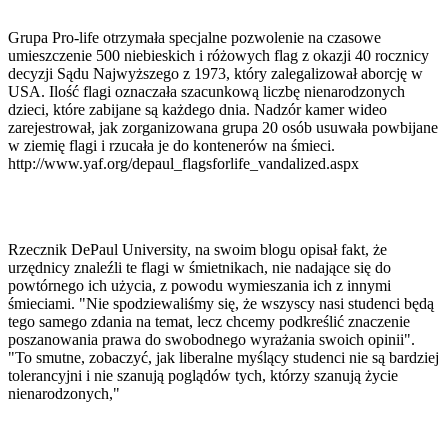
Grupa Pro-life otrzymała specjalne pozwolenie na czasowe
umieszczenie 500 niebieskich i różowych flag z okazji 40 rocznicy
decyzji Sądu Najwyższego z 1973, który zalegalizował aborcję w
USA. Ilość flagi oznaczała szacunkową liczbę nienarodzonych
dzieci, które zabijane są każdego dnia. Nadzór kamer wideo
zarejestrował, jak zorganizowana grupa 20 osób usuwała powbijane
w ziemię flagi i rzucała je do kontenerów na śmieci.
http://www.yaf.org/depaul_flagsforlife_vandalized.aspx
Rzecznik DePaul University, na swoim blogu opisał fakt, że
urzędnicy znaleźli te flagi w śmietnikach, nie nadające się do
powtórnego ich użycia, z powodu wymieszania ich z innymi
śmieciami. "Nie spodziewaliśmy się, że wszyscy nasi studenci będą
tego samego zdania na temat, lecz chcemy podkreślić znaczenie
poszanowania prawa do swobodnego wyrażania swoich opinii".
"To smutne, zobaczyć, jak liberalne myślący studenci nie są bardziej
tolerancyjni i nie szanują poglądów tych, którzy szanują życie
nienarodzonych,"