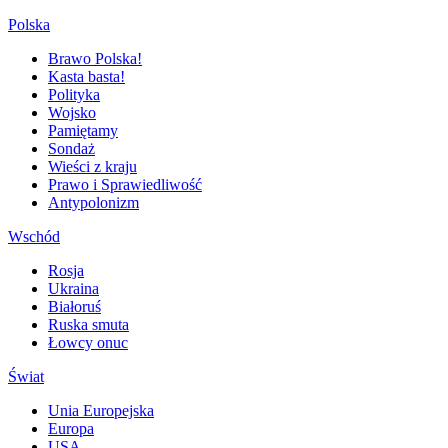
Polska
Brawo Polska!
Kasta basta!
Polityka
Wojsko
Pamiętamy
Sondaż
Wieści z kraju
Prawo i Sprawiedliwość
Antypolonizm
Wschód
Rosja
Ukraina
Białoruś
Ruska smuta
Łowcy onuc
Świat
Unia Europejska
Europa
USA