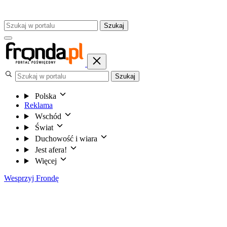
Szukaj
Szukaj
Polska
Reklama
Wschód
Świat
Duchowość i wiara
Jest afera!
Więcej
Wesprzyj Frondę