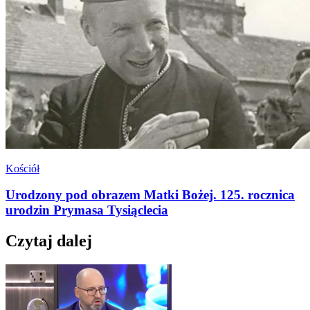
Kościół
Urodzony pod obrazem Matki Bożej. 125. rocznica
urodzin Prymasa Tysiąclecia
Czytaj dalej