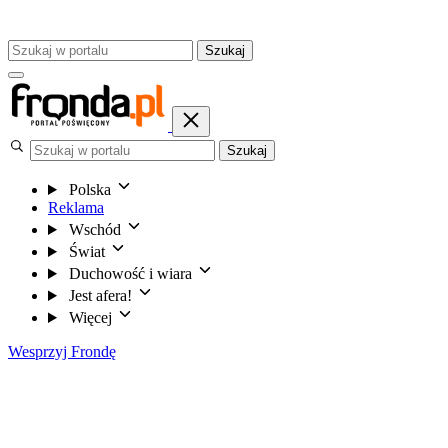
Szukaj
Szukaj
Polska
Reklama
Wschód
Świat
Duchowość i wiara
Jest afera!
Więcej
Wesprzyj Frondę