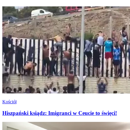
Kościół
Hiszpański ksiądz: Imigranci w Ceucie to święci!