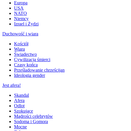
Europa
USA
NATO
Niemcy
Izrael i Żydzi
Duchowość i wiara
Kościół
Wiara
Świadectwo
Cywilizacja śmierci
Czasy końca
Prześladowanie chrześcijan
Ideologia gender
Jest afera!
Skandal
Afera
Odlot
Szokujące
Mądrości celebrytów
Sodoma i Gomora
Mocne