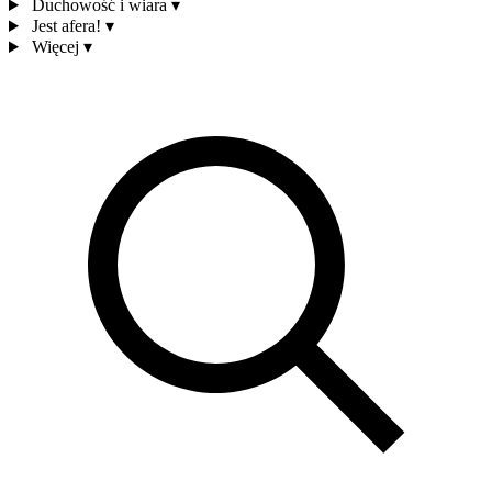
Duchowość i wiara
▾
Jest afera!
▾
Więcej
▾