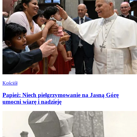
Kościół
Papież: Niech pielgrzymowanie na Jasną Górę
umocni wiarę i nadzieję