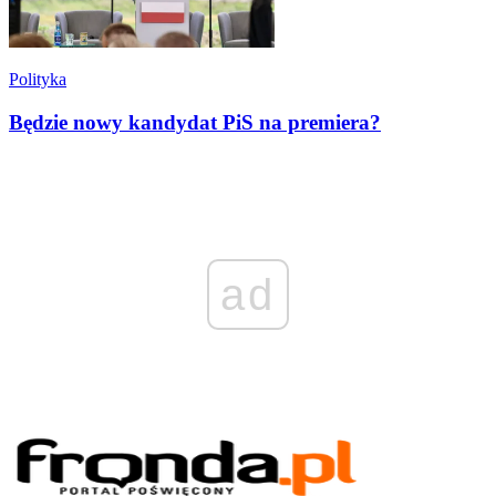
Polityka
Będzie nowy kandydat PiS na premiera?
ad