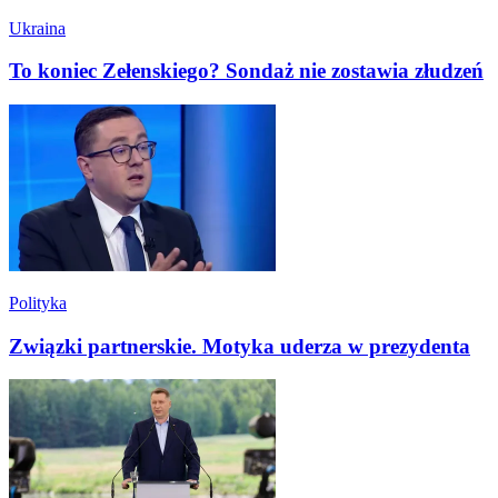
Ukraina
To koniec Zełenskiego? Sondaż nie zostawia złudzeń
Polityka
Związki partnerskie. Motyka uderza w prezydenta