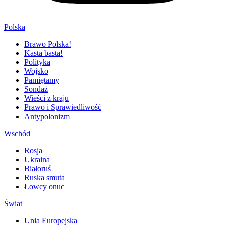
Polska
Brawo Polska!
Kasta basta!
Polityka
Wojsko
Pamiętamy
Sondaż
Wieści z kraju
Prawo i Sprawiedliwość
Antypolonizm
Wschód
Rosja
Ukraina
Białoruś
Ruska smuta
Łowcy onuc
Świat
Unia Europejska