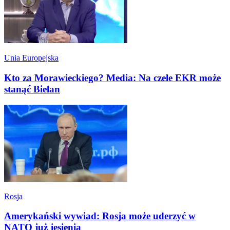
Unia Europejska
Kto za Morawieckiego? Media: Na czele EKR może
stanąć Bielan
Rosja
Amerykański wywiad: Rosja może uderzyć w
NATO już jesienią