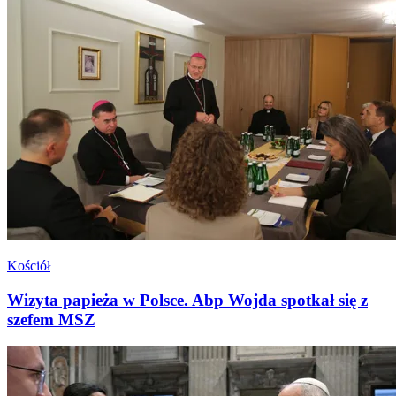
Kościół
Wizyta papieża w Polsce. Abp Wojda spotkał się z
szefem MSZ