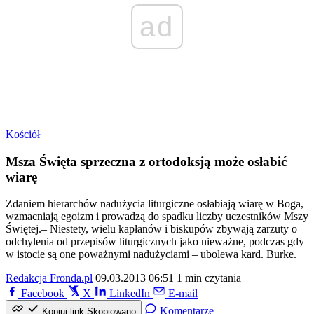
ad
Kościół
Msza Święta sprzeczna z ortodoksją może osłabić
wiarę
Zdaniem hierarchów nadużycia liturgiczne osłabiają wiarę w Boga,
wzmacniają egoizm i prowadzą do spadku liczby uczestników Mszy
Świętej.– Niestety, wielu kapłanów i biskupów zbywają zarzuty o
odchylenia od przepisów liturgicznych jako nieważne, podczas gdy
w istocie są one poważnymi nadużyciami – ubolewa kard. Burke.
Redakcja Fronda.pl
09.03.2013 06:51
1 min czytania
Facebook
X
LinkedIn
E-mail
Komentarze
Kopiuj link
Skopiowano