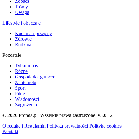
Zobacz
Taśmy
Uwaga
Lifestyle i obyczaje
Kuchnia i przepisy
Zdrowie
Rodzina
Pozostałe
Tylko u nas
Różne
Gospodarka głupcze
Z internetu
Sport
Pilne
Wiadomości
Zagrożenia
© 2026 Fronda.pl. Wszelkie prawa zastrzeżone.
v3.0.12
O redakcji
Regulamin
Polityka prywatności
Polityka cookies
Kontakt