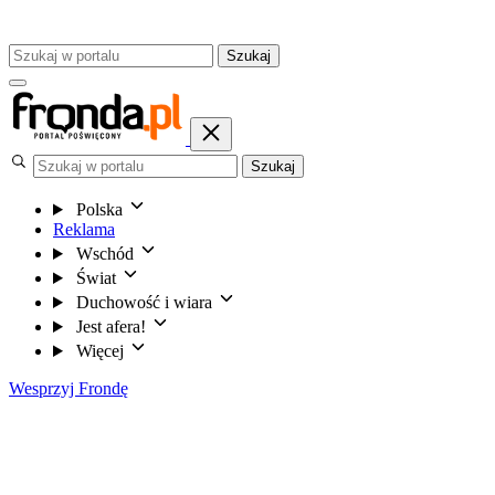
Szukaj
Szukaj
Polska
Reklama
Wschód
Świat
Duchowość i wiara
Jest afera!
Więcej
Wesprzyj Frondę