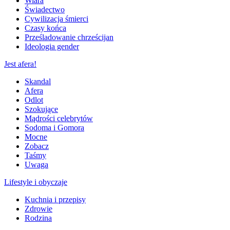
Wiara
Świadectwo
Cywilizacja śmierci
Czasy końca
Prześladowanie chrześcijan
Ideologia gender
Jest afera!
Skandal
Afera
Odlot
Szokujące
Mądrości celebrytów
Sodoma i Gomora
Mocne
Zobacz
Taśmy
Uwaga
Lifestyle i obyczaje
Kuchnia i przepisy
Zdrowie
Rodzina