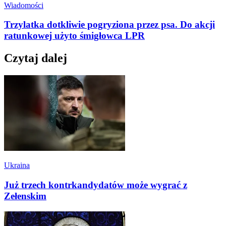
Wiadomości
Trzylatka dotkliwie pogryziona przez psa. Do akcji
ratunkowej użyto śmigłowca LPR
Czytaj dalej
Ukraina
Już trzech kontrkandydatów może wygrać z
Zełenskim