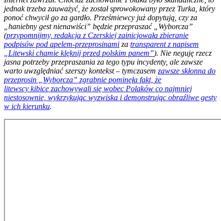
jednak trzeba zauważyć, że został sprowokowany przez Turka, który
ponoć chwycił go za gardło. Prześmiewcy już dopytują, czy za
„haniebny gest nienawiści” będzie przepraszać „Wyborcza”
(
przypomnijmy, redakcja z Czerskiej zainicjowała zbieranie
podpisów pod apelem-przeprosinami
za
transparent z napisem
„Litewski chamie klęknij przed polskim panem”
). Nie neguję rzecz
jasna potrzeby przepraszania za tego typu incydenty, ale zawsze
warto uwzględniać szerszy kontekst – tymczasem
zawsze skłonna do
przeprosin „Wyborcza” zgrabnie pominęła fakt, że
litewscy kibice zachowywali się wobec Polaków co najmniej
niestosownie, wykrzykując wyzwiska i demonstrując obraźliwe gesty
w ich kierunku
.