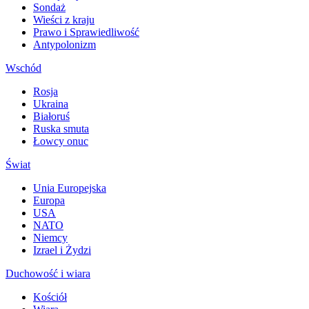
Sondaż
Wieści z kraju
Prawo i Sprawiedliwość
Antypolonizm
Wschód
Rosja
Ukraina
Białoruś
Ruska smuta
Łowcy onuc
Świat
Unia Europejska
Europa
USA
NATO
Niemcy
Izrael i Żydzi
Duchowość i wiara
Kościół