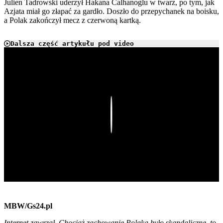
J
ulien Tadrowski uderzył Hakana Calhanoglu w twarz, po tym, jak
Azjata miał go złapać za gardło. Doszło do przepychanek na boisku,
a Polak zakończył mecz z czerwoną kartką.
Dalsza część artykułu pod video
Play
MBW/Gs24.pl
Internet zawrzał. Chociaż zachowanie Polaka było skandaliczne, to