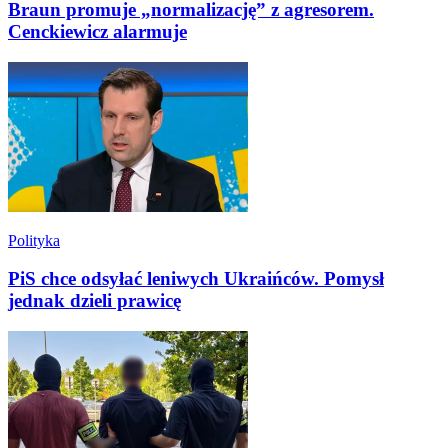
Braun promuje „normalizację” z agresorem.
Cenckiewicz alarmuje
Polityka
PiS chce odsyłać leniwych Ukraińców. Pomysł
jednak dzieli prawicę