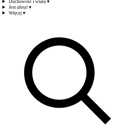
Duchowość i wiara
▾
Jest afera!
▾
Więcej
▾