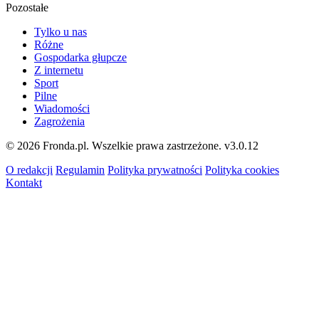
Pozostałe
Tylko u nas
Różne
Gospodarka głupcze
Z internetu
Sport
Pilne
Wiadomości
Zagrożenia
© 2026 Fronda.pl. Wszelkie prawa zastrzeżone.
v3.0.12
O redakcji
Regulamin
Polityka prywatności
Polityka cookies
Kontakt