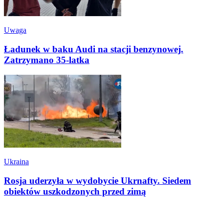
Uwaga
Ładunek w baku Audi na stacji benzynowej.
Zatrzymano 35-latka
Ukraina
Rosja uderzyła w wydobycie Ukrnafty. Siedem
obiektów uszkodzonych przed zimą