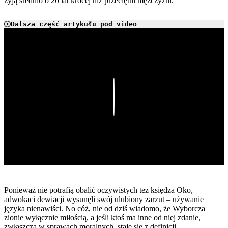
żyją średnio o 20 lat krócej niż przeciętni mężczyźni.
Dalsza część artykułu pod video
Play
Ponieważ nie potrafią obalić oczywistych tez księdza Oko,
adwokaci dewiacji wysunęli swój ulubiony zarzut – używanie
języka nienawiści. No cóż, nie od dziś wiadomo, że Wyborcza
zionie wyłącznie miłością, a jeśli ktoś ma inne od niej zdanie,
zwłaszcza w sprawach moralnych, staje się z definicji