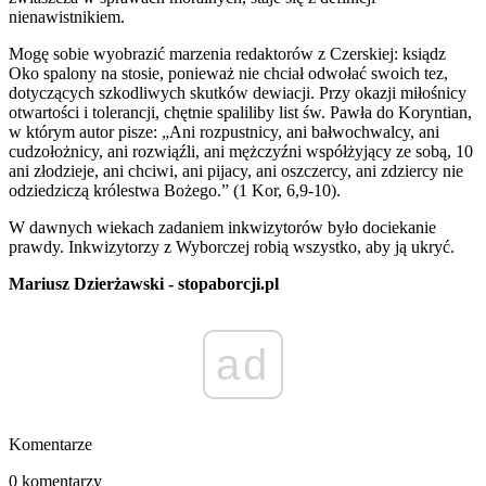
nienawistnikiem.
Mogę sobie wyobrazić marzenia redaktorów z Czerskiej: ksiądz
Oko spalony na stosie, ponieważ nie chciał odwołać swoich tez,
dotyczących szkodliwych skutków dewiacji. Przy okazji miłośnicy
otwartości i tolerancji, chętnie spaliliby list św. Pawła do Koryntian,
w którym autor pisze: „Ani rozpustnicy, ani bałwochwalcy, ani
cudzołożnicy, ani rozwiąźli, ani mężczyźni współżyjący ze sobą, 10
ani złodzieje, ani chciwi, ani pijacy, ani oszczercy, ani zdziercy nie
odziedziczą królestwa Bożego.” (1 Kor, 6,9-10).
W dawnych wiekach zadaniem inkwizytorów było dociekanie
prawdy. Inkwizytorzy z Wyborczej robią wszystko, aby ją ukryć.
Mariusz Dzierżawski - stopaborcji.pl
ad
Komentarze
0 komentarzy