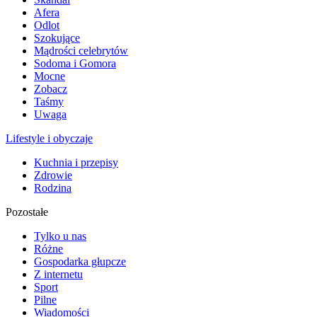
Afera
Odlot
Szokujące
Mądrości celebrytów
Sodoma i Gomora
Mocne
Zobacz
Taśmy
Uwaga
Lifestyle i obyczaje
Kuchnia i przepisy
Zdrowie
Rodzina
Pozostałe
Tylko u nas
Różne
Gospodarka głupcze
Z internetu
Sport
Pilne
Wiadomości