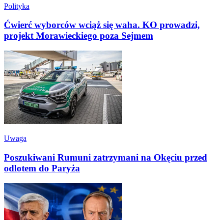
Polityka
Ćwierć wyborców wciąż się waha. KO prowadzi,
projekt Morawieckiego poza Sejmem
Uwaga
Poszukiwani Rumuni zatrzymani na Okęciu przed
odlotem do Paryża