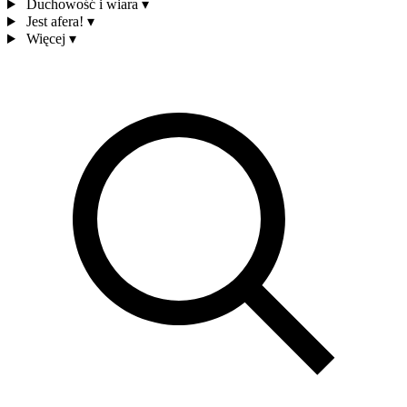
Duchowość i wiara
▾
Jest afera!
▾
Więcej
▾