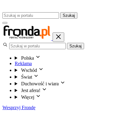
Szukaj
Szukaj
Polska
Reklama
Wschód
Świat
Duchowość i wiara
Jest afera!
Więcej
Wesprzyj Frondę