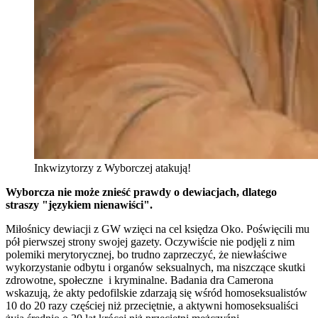
Inkwizytorzy z Wyborczej atakują!
Wyborcza nie może znieść prawdy o dewiacjach, dlatego
straszy "językiem nienawiści".
Miłośnicy dewiacji z GW wzięci na cel księdza Oko. Poświęcili mu
pół pierwszej strony swojej gazety. Oczywiście nie podjęli z nim
polemiki merytorycznej, bo trudno zaprzeczyć, że niewłaściwe
wykorzystanie odbytu i organów seksualnych, ma niszczące skutki
zdrowotne, społeczne i kryminalne. Badania dra Camerona
wskazują, że akty pedofilskie zdarzają się wśród homoseksualistów
10 do 20 razy częściej niż przeciętnie, a aktywni homoseksualiści