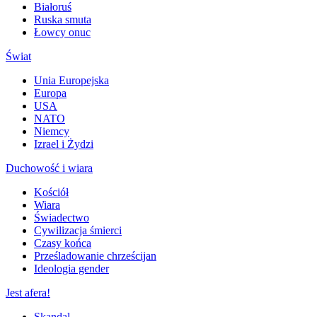
Białoruś
Ruska smuta
Łowcy onuc
Świat
Unia Europejska
Europa
USA
NATO
Niemcy
Izrael i Żydzi
Duchowość i wiara
Kościół
Wiara
Świadectwo
Cywilizacja śmierci
Czasy końca
Prześladowanie chrześcijan
Ideologia gender
Jest afera!
Skandal