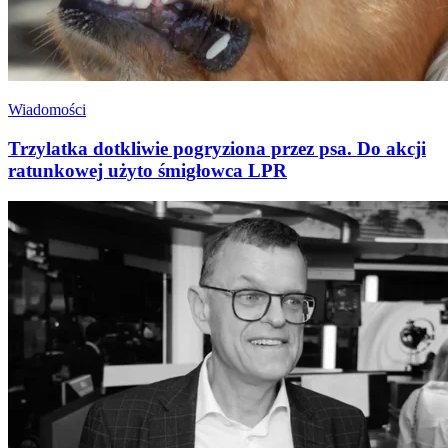
Wiadomości
Trzylatka dotkliwie pogryziona przez psa. Do akcji
ratunkowej użyto śmigłowca LPR