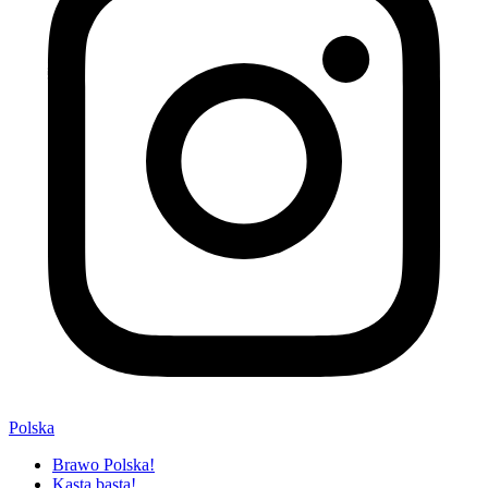
Polska
Brawo Polska!
Kasta basta!