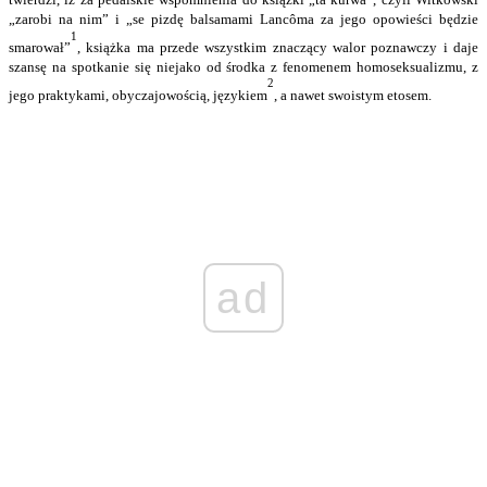
„zarobi na nim” i „se pizdę balsamami Lancôma za jego opowieści będzie
1
smarował”
, książka ma przede wszystkim znaczący walor poznawczy i daje
szansę na spotkanie się niejako od środka z fenomenem homoseksualizmu, z
2
jego praktykami, obyczajowością, językiem
, a nawet swoistym etosem.
ad