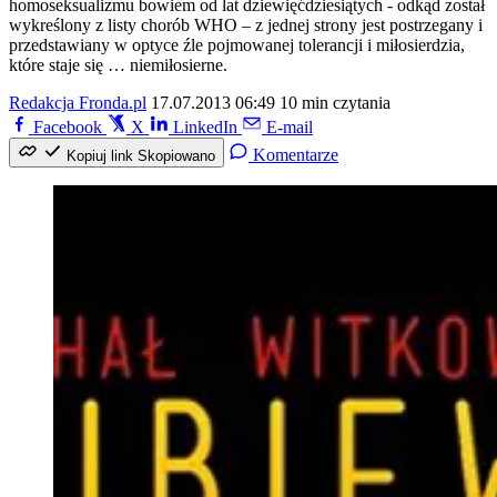
homoseksualizmu bowiem od lat dziewięćdziesiątych - odkąd został
wykreślony z listy chorób WHO – z jednej strony jest postrzegany i
przedstawiany w optyce źle pojmowanej tolerancji i miłosierdzia,
które staje się … niemiłosierne.
Redakcja Fronda.pl
17.07.2013 06:49
10 min czytania
Facebook
X
LinkedIn
E-mail
Komentarze
Kopiuj link
Skopiowano