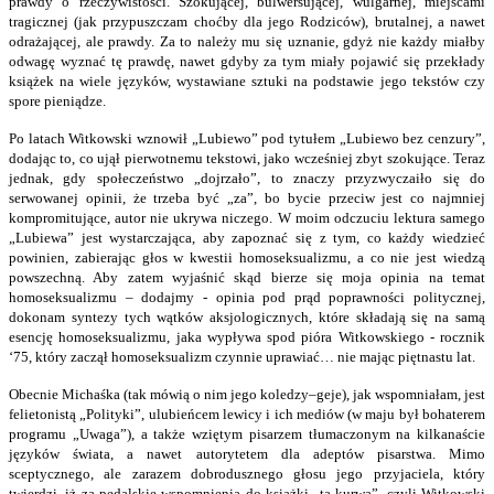
prawdy o rzeczywistości. Szokującej, bulwersującej, wulgarnej, miejscami
tragicznej (jak przypuszczam choćby dla jego Rodziców), brutalnej, a nawet
odrażającej, ale prawdy. Za to należy mu się uznanie, gdyż nie każdy miałby
odwagę wyznać tę prawdę, nawet gdyby za tym miały pojawić się przekłady
książek na wiele języków, wystawiane sztuki na podstawie jego tekstów czy
spore pieniądze.
Po latach Witkowski wznowił „Lubiewo” pod tytułem „Lubiewo bez cenzury”,
dodając to, co ujął pierwotnemu tekstowi, jako wcześniej zbyt szokujące. Teraz
jednak, gdy społeczeństwo „dojrzało”, to znaczy przyzwyczaiło się do
serwowanej opinii, że trzeba być „za”, bo bycie przeciw jest co najmniej
kompromitujące, autor nie ukrywa niczego. W moim odczuciu lektura samego
„Lubiewa” jest wystarczająca, aby zapoznać się z tym, co każdy wiedzieć
powinien, zabierając głos w kwestii homoseksualizmu, a co nie jest wiedzą
powszechną. Aby zatem wyjaśnić skąd bierze się moja opinia na temat
homoseksualizmu – dodajmy - opinia pod prąd poprawności politycznej,
dokonam syntezy tych wątków aksjologicznych, które składają się na samą
esencję homoseksualizmu, jaka wypływa spod pióra Witkowskiego - rocznik
‘75, który zaczął homoseksualizm czynnie uprawiać… nie mając piętnastu lat.
Obecnie Michaśka (tak mówią o nim jego koledzy–geje), jak wspomniałam, jest
felietonistą „Polityki”, ulubieńcem lewicy i ich mediów (w maju był bohaterem
programu „Uwaga”), a także wziętym pisarzem tłumaczonym na kilkanaście
języków świata, a nawet autorytetem dla adeptów pisarstwa. Mimo
sceptycznego, ale zarazem dobrodusznego głosu jego przyjaciela, który
twierdzi, iż za pedalskie wspomnienia do książki „ta kurwa”, czyli Witkowski