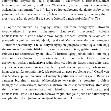
autentyczną satysfakcję, daje spełnienie i zadowolenie. Homoseksualizm
bowiem jest nałogiem, podkreśla Witkowski, „życiem innymi sprawami”,
„seksualną narkomanią” (s. 14), która podporządkowuje działanie osoby tylko
jednemu celowi – seksualnemu. „Żebrzemy o tą lachę świętą – mówi jedna z
ciot – chuja św., dupę św. Bo już sobie świętość z nich zrobiliśmy” (s. 71).
Tę opowieść można by ciągnąć dalej, epatować wulgarnymi słowami
wypowiadanymi przez bohaterów „Lubiewa”, przytaczać kolejne
homoseksualne historie zdobywców wciąż nowych wrażeń seksualnych z
przypadkowymi partnerami, lujami, byczkami. Można nawet dopisać nowe, te z
„Lubiewa bez cenzury” i te, o których słyszy się już poza literaturą, a które dają
się rozpoznać w dość bliskim otoczeniu – często tam, gdzie prosty i ufny
człowiek nie spodziewałby się ich… Te historie łączy jednak jedno - nie mają
one nic wspólnego z przywiązaniem i z miłością, która rzekomo
usprawiedliwiałaby małżeństwa jednopłciowe, adopcję dzieci przez takie pary,
czy też otrzymywanie szczególnych przywilejów od państwa, zwłaszcza iż
homoseksualiści potrafią mieć, jak twierdzi znawca problemu prof. Gerard van
den Aardweg, ponad pięciuset seksualnych partnerów w swoim życiu. Barwna i
zarazem brutalna narracja Witkowskiego wskazuje na poważny problem
trapiący nie tylko samych homoseksualistów, ale całe społeczeństwa, które dały
się uwieść postmodernistycznej ideologii, sprytnie wykorzystującej
homoseksualistów i ich tożsamościowe zagubienie jako jedno ze skutecznych
narzędzi destrukcji judeochrześcijańskiej tradycji i kultury.