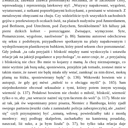
Zwłaszcza, zauważa znawca problematyki Michaśka, że te zachodnie cioty,
wprowadzają i reprezentują lateksowy styl: „Wszyscy napakowani, wygoleni,
wytatuowani, z sutkami poprzebijanymi kolczykami, z penisami w wisiorach. Z
metalowymi obręczami na chuju. Czy widzieliście tych wszystkich zachodnich
gejów o przekrwionych oczkach świń, na plażach nudystów pod Amsterdamem,
pod Berlinem, pod Utrechtem, pod Zurychem, Sztokholmem? Ich fallusy jak
piersi dzikich kobiet - porozciągane. Zwisające, wymęczone. Syte,
Pomarszczone, wygolone, naoliwione” (s. 86). Samemu autorowi odechciewa
się seksu z podobnym, przypadkowo spotkanym na plaży napakowanym i
wydepilowanym plastikowym bubkiem, który przed seksem chce porozmawiać.
Gdy jednak „ta cała przyjaźń i bliskość między nami wyskoczyła i ustawiła
relacje jak na jakiejś pogadance u psychologa”, to autor czuje, że „z przyjaźnią
i bliskością nie chce. Bo mnie to kojarzy z mamą. Ja chcę nieznajomego, co
mnie wyrżnie jak burą sukę, sponiewiera, przejdzie jak tornado, zostawi mnie w
takim stanie, że nawet nie będę miała siły wstać, zamknąć za nim drzwi, mokrą
plamą na łóżku, sponiewierany będę” (s. 136). Witkowski bowiem wie z
autopsji, że gdy gej mówi „miłość to o obciągu myśli” (s. 165). Sam
niejednokrotnie obcował seksualnie z tymi, którzy potem innym wyznają
wierność (s. 137). Pedałowi bowiem nie chodzi o miłość, bliskość, wierność
tylko o to, aby „raz wreszcie nażreć się tym facetem do woli” (s. 117). Może nie
aż tak, jak ów wspominany przez pisarza, Niemiec z Hamburga, który zjadł
swojego partnera (resztki ciała z zamrażarki policja zabezpieczyła), ale „nażreć
się” czyli przynajmniej być „szmatą, wdową; powiedziałby taki z mordą
mordercy: myj podłogę skalpelem, zacharkałby na kamienną posadzkę,
naszczał, liż suko, a ja bym lizała” (s. 57), bo tylko taka relacja daje