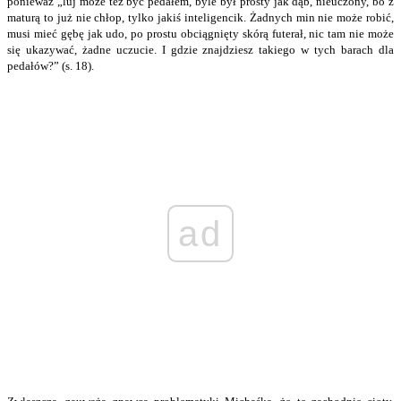
ponieważ „luj może też być pedałem, byle był prosty jak dąb, nieuczony, bo z
maturą to już nie chłop, tylko jakiś inteligencik. Żadnych min nie może robić,
musi mieć gębę jak udo, po prostu obciągnięty skórą futerał, nic tam nie może
się ukazywać, żadne uczucie. I gdzie znajdziesz takiego w tych barach dla
pedałów?” (s. 18).
ad