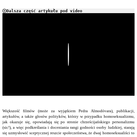
Dalsza część artykułu pod video
Play
Większość filmów (może za wyjątkiem Pedra Almodóvara), publikacji,
artykułów, a także głosów polityków, którzy w przypadku homoseksualizmu,
jak okazuje się, opowiadają się po stronie chrześcijańskiego personalizmu
(sic!), a więc podkreślania i doceniania rangi godności osoby ludzkiej, starają
się uzmysłowić sceptycznej reszcie społeczeństwa, że dwaj homoseksualiści to