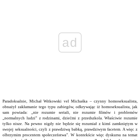
ad
Paradoksalnie, Michał Witkowski vel Michaśka – czynny homoseksualista,
obnażył zakłamanie tego typu zabiegów, odkrywając iż homoseksualista, jak
sam powiada: „nie rozumie seriali, nie rozumie filmów i problemów
„normalnych ludzi” z rodzinami, dziećmi z przedszkola. Właściwie rozumie
tylko nisze. Na pewno nigdy nie będzie się rozumiał z kimś zamkniętym w
swojej seksualności, czyli z prawdziwą babką, prawdziwym facetem. A więc z
olbrzymim procentem społeczeństwa”. W kontekście więc dyskursu na temat