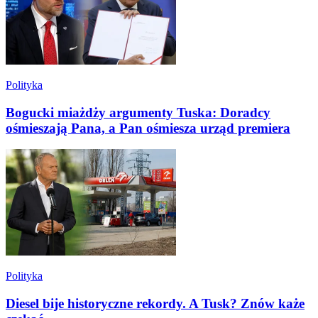
Polityka
Bogucki miażdży argumenty Tuska: Doradcy
ośmieszają Pana, a Pan ośmiesza urząd premiera
Polityka
Diesel bije historyczne rekordy. A Tusk? Znów każe