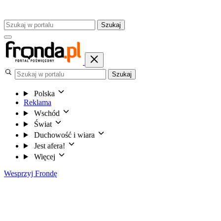
Szukaj
Szukaj
Polska
Reklama
Wschód
Świat
Duchowość i wiara
Jest afera!
Więcej
Wesprzyj Frondę