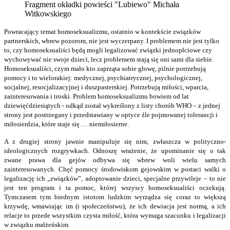
Fragment okładki powieści "Lubiewo" Michała
Witkowskiego
Powracający temat homoseksualizmu, ostatnio w kontekście związków
partnerskich, wbrew pozorom, nie jest wyczerpany. I problemem nie jest tylko
to, czy homoseksualiści będą mogli legalizować związki jednopłciowe czy
wychowywać nie swoje dzieci, lecz problemem stają się oni sami dla siebie.
Homoseksualiści, czym mało kto zaprząta sobie głowę, pilnie potrzebują
pomocy i to wielorakiej: medycznej, psychiatrycznej, psychologicznej,
socjalnej, resocjalizacyjnej i duszpasterskiej. Potrzebują miłości, wparcia,
zainteresowania i troski. Problem homoseksualizmu bowiem od lat
dziewięćdziesiątych - odkąd został wykreślony z listy chorób WHO – z jednej
strony jest postrzegany i przedstawiany w optyce źle pojmowanej tolerancji i
miłosierdzia, które staje się … niemiłosierne.
A z drugiej strony jawnie manipuluje się nim, zwłaszcza w polityczno-
ideologicznych rozgrywkach. Odnoszę wrażenie, że upominanie się o tak
zwane prawa dla gejów odbywa się wbrew woli wielu samych
zainteresowanych. Chęć pomocy środowiskom gejowskim w postaci walki o
legalizację ich „związków”, adoptowanie dzieci, specjalne przywileje – to nie
jest ten program i ta pomoc, której wszyscy homoseksualiści oczekują.
Tymczasem tym biednym istotom ludzkim wyrządza się coraz to większą
krzywdę, wmawiając im (i społeczeństwu), że ich dewiacja jest normą, a ich
relacje to przede wszystkim czysta miłość, która wymaga szacunku i legalizacji
w związku małżeńskim.