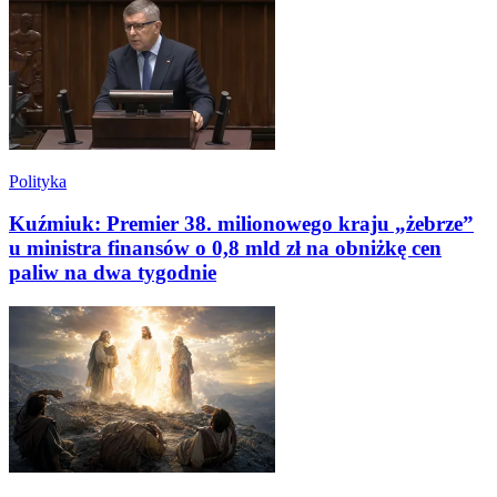
Polityka
Kuźmiuk: Premier 38. milionowego kraju „żebrze”
u ministra finansów o 0,8 mld zł na obniżkę cen
paliw na dwa tygodnie