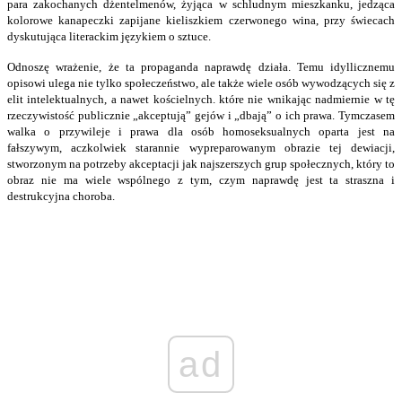
para zakochanych dżentelmenów, żyjąca w schludnym mieszkanku, jedząca
kolorowe kanapeczki zapijane kieliszkiem czerwonego wina, przy świecach
dyskutująca literackim językiem o sztuce.
Odnoszę wrażenie, że ta propaganda naprawdę działa. Temu idyllicznemu
opisowi ulega nie tylko społeczeństwo, ale także wiele osób wywodzących się z
elit intelektualnych, a nawet kościelnych. które nie wnikając nadmiernie w tę
rzeczywistość publicznie „akceptują” gejów i „dbają” o ich prawa. Tymczasem
walka o przywileje i prawa dla osób homoseksualnych oparta jest na
fałszywym, aczkolwiek starannie wypreparowanym obrazie tej dewiacji,
stworzonym na potrzeby akceptacji jak najszerszych grup społecznych, który to
obraz nie ma wiele wspólnego z tym, czym naprawdę jest ta straszna i
destrukcyjna choroba.
ad