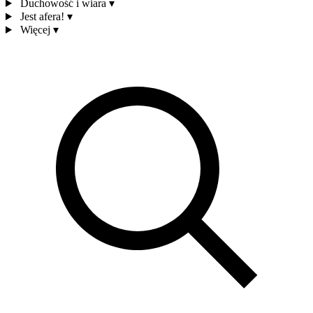
Duchowość i wiara
▾
Jest afera!
▾
Więcej
▾