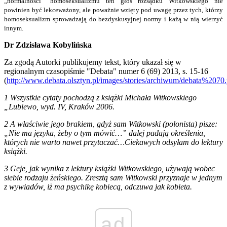
„normalności” homoseksualizmu ten głos rozsądku Witkowskiego nie
powinien być lekceważony, ale poważnie wzięty pod uwagę przez tych, którzy
homoseksualizm sprowadzają do bezdyskusyjnej normy i każą w nią wierzyć
innym.
Dr Zdzisława Kobylińska
Za zgodą Autorki publikujemy tekst, który ukazał się w
regionalnym czasopiśmie "Debata" numer 6 (69) 2013, s. 15-16
(
http://www.debata.olsztyn.pl/images/stories/archiwum/debata%2070.
1 Wszystkie cytaty pochodzą z książki Michała Witkowskiego
„Lubiewo, wyd. IV, Kraków 2006.
2 A właściwie jego brakiem, gdyż sam Witkowski (polonista) pisze:
„Nie ma języka, żeby o tym mówić…” dalej padają określenia,
których nie warto nawet przytaczać…Ciekawych odsyłam do lektury
książki.
3 Geje, jak wynika z lektury książki Witkowskiego, używają wobec
siebie rodzaju żeńskiego. Zresztą sam Witkowski przyznaje w jednym
z wywiadów, iż ma psychikę kobiecą, odczuwa jak kobieta.
ad