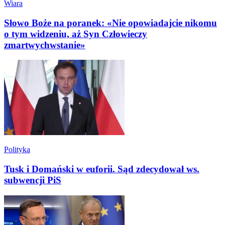
Wiara
Słowo Boże na poranek: «Nie opowiadajcie nikomu
o tym widzeniu, aż Syn Człowieczy
zmartwychwstanie»
Polityka
Tusk i Domański w euforii. Sąd zdecydował ws.
subwencji PiS