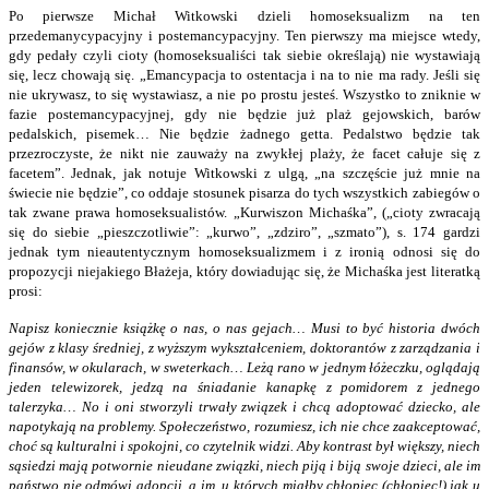
Po pierwsze Michał Witkowski dzieli homoseksualizm na ten
przedemanycypacyjny i postemancypacyjny. Ten pierwszy ma miejsce wtedy,
gdy pedały czyli cioty (homoseksualiści tak siebie określają) nie wystawiają
się, lecz chowają się. „Emancypacja to ostentacja i na to nie ma rady. Jeśli się
nie ukrywasz, to się wystawiasz, a nie po prostu jesteś. Wszystko to zniknie w
fazie postemancypacyjnej, gdy nie będzie już plaż gejowskich, barów
pedalskich, pisemek… Nie będzie żadnego getta. Pedalstwo będzie tak
przezroczyste, że nikt nie zauważy na zwykłej plaży, że facet całuje się z
facetem”. Jednak, jak notuje Witkowski z ulgą, „na szczęście już mnie na
świecie nie będzie”, co oddaje stosunek pisarza do tych wszystkich zabiegów o
tak zwane prawa homoseksualistów. „Kurwiszon Michaśka”, („cioty zwracają
się do siebie „pieszczotliwie”: „kurwo”, „zdziro”, „szmato”), s. 174 gardzi
jednak tym nieautentycznym homoseksualizmem i z ironią odnosi się do
propozycji niejakiego Błażeja, który dowiadując się, że Michaśka jest literatką
prosi:
Napisz koniecznie książkę o nas, o nas gejach… Musi to być historia dwóch
gejów z klasy średniej, z wyższym wykształceniem, doktorantów z zarządzania i
finansów, w okularach, w sweterkach… Leżą rano w jednym łóżeczku, oglądają
jeden telewizorek, jedzą na śniadanie kanapkę z pomidorem z jednego
talerzyka… No i oni stworzyli trwały związek i chcą adoptować dziecko, ale
napotykają na problemy. Społeczeństwo, rozumiesz, ich nie chce zaakceptować,
choć są kulturalni i spokojni, co czytelnik widzi. Aby kontrast był większy, niech
sąsiedzi mają potwornie nieudane związki, niech piją i biją swoje dzieci, ale im
państwo nie odmówi adopcji, a im, u których miałby chłopiec (chłopiec!) jak u