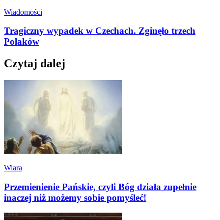
Wiadomości
Tragiczny wypadek w Czechach. Zginęło trzech
Polaków
Czytaj dalej
Wiara
Przemienienie Pańskie, czyli Bóg działa zupełnie
inaczej niż możemy sobie pomyśleć!