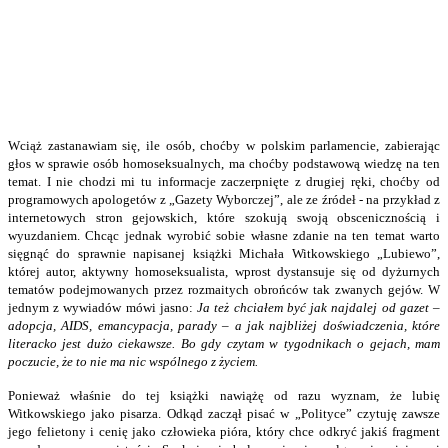
Wciąż zastanawiam się, ile osób, choćby w polskim parlamencie, zabierając
głos w sprawie osób homoseksualnych, ma choćby podstawową wiedzę na ten
temat. I nie chodzi mi tu informacje zaczerpnięte z drugiej ręki, choćby od
programowych apologetów z „Gazety Wyborczej”, ale ze źródeł - na przykład z
internetowych stron gejowskich, które szokują swoją obscenicznością i
wyuzdaniem. Chcąc jednak wyrobić sobie własne zdanie na ten temat warto
sięgnąć do sprawnie napisanej książki Michała Witkowskiego „Lubiewo”,
której autor, aktywny homoseksualista, wprost dystansuje się od dyżurnych
tematów podejmowanych przez rozmaitych obrońców tak zwanych gejów. W
jednym z wywiadów mówi jasno:
Ja też chciałem być jak najdalej od gazet –
adopcja, AIDS, emancypacja, parady – a jak najbliżej doświadczenia, które
literacko jest dużo ciekawsze. Bo gdy czytam w tygodnikach o gejach, mam
poczucie, że to nie ma nic wspólnego z życiem.
Ponieważ właśnie do tej książki nawiążę od razu wyznam, że lubię
Witkowskiego jako pisarza. Odkąd zaczął pisać w „Polityce” czytuję zawsze
jego felietony i cenię jako człowieka pióra, który chce odkryć jakiś fragment