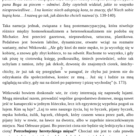
pana Boga za piecem – odmówi. Żeby czytelnik widział, jakie to wszystko
niesprawiedliwe… I na koniec niech adoptują kota, to znaczy, tfu! Niech sobie
kupią kota… I nazwą go tak, jak dziecko chcieli nazwać
(s. 139-140).
Taka narracja jednak, związana z fazą postemancypacyjną, która niweluje
różnice między homoseksualizmem a heteroseksualizmem nie podoba się
Michaśce. Jest przecież gazetowa, nieprawdziwa, sztuczna, plastikowa.
Pedalstwo jest bowiem labilne, dynamiczne, otwarte wciąż na rozmaite
warianty, mówi Witkowski. „Ale gdy ktoś do mnie męsko, to ja wycofuję się w
kobietę, a znowu gdy zbyt kobieco, to na odwrót. Ruchome to wszystko, i gdy
tak piszę tę ciotowską księgę, podkoszulkę, śmiech powiedzieć, sobie tak
uchylam z ramion, żeby jak dekolt, dzwonię do znajomych ciotek, śmichy-
3
chichy, że już tak się przegięłam
w paragraf, że chyba już jestem nie do
odzyskania dla społeczeństwa, koniec ze mną… Już się i ludzie za mną
oglądają na ulicy, gdy raz na dzień po papierosy i pizzę wychodzę” (s. 173).
Witkowski bowiem doskonale wie, że cioty interesują się naprawdę lujami.
Mogą mieszkać razem, prowadzić wspólne gospodarstwo domowe, mogą nawet
jeść te kanapeczki w jednym łóżeczku, lecz ich egzystencję wypełnia pogoń za
lujem. Kim są luje? „Luj to sens naszego życia, luj to byczek, pijany byczek,
męska hołotka, żulik, bączek, chłopek, który czasem wraca przez park, albo
pijany leży w rowie, na ławce na dworcu, albo w zupełnie nieoczekiwanym
miejscu. Nasi Orfeusze pijani. Bo przecież ciota nie będzie się lesbijczyła z inną
ciotą!
Potrzebujemy heretyckiego mięsa!”
Chociaż nie jest to cała prawda