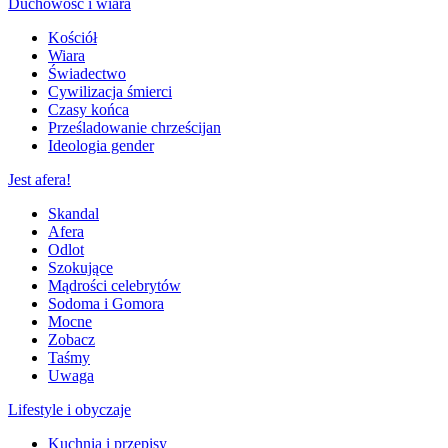
Duchowość i wiara
Kościół
Wiara
Świadectwo
Cywilizacja śmierci
Czasy końca
Prześladowanie chrześcijan
Ideologia gender
Jest afera!
Skandal
Afera
Odlot
Szokujące
Mądrości celebrytów
Sodoma i Gomora
Mocne
Zobacz
Taśmy
Uwaga
Lifestyle i obyczaje
Kuchnia i przepisy