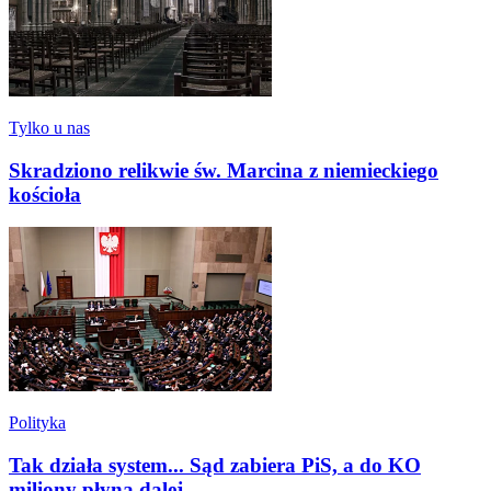
Tylko u nas
Skradziono relikwie św. Marcina z niemieckiego
kościoła
Polityka
Tak działa system... Sąd zabiera PiS, a do KO
miliony płyną dalej