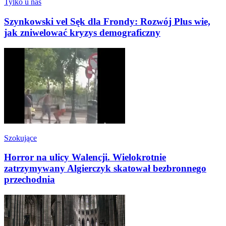
Tylko u nas
Szynkowski vel Sęk dla Frondy: Rozwój Plus wie,
jak zniwelować kryzys demograficzny
Szokujące
Horror na ulicy Walencji. Wielokrotnie
zatrzymywany Algierczyk skatował bezbronnego
przechodnia