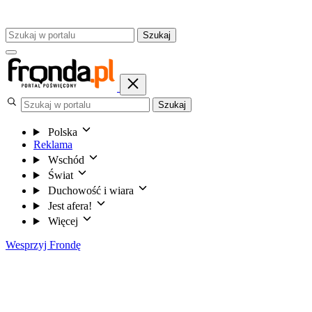
Szukaj
Szukaj
Polska
Reklama
Wschód
Świat
Duchowość i wiara
Jest afera!
Więcej
Wesprzyj Frondę