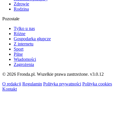
Zdrowie
Rodzina
Pozostałe
Tylko u nas
Różne
Gospodarka głupcze
Z internetu
Sport
Pilne
Wiadomości
Zagrożenia
© 2026 Fronda.pl. Wszelkie prawa zastrzeżone.
v3.0.12
O redakcji
Regulamin
Polityka prywatności
Polityka cookies
Kontakt