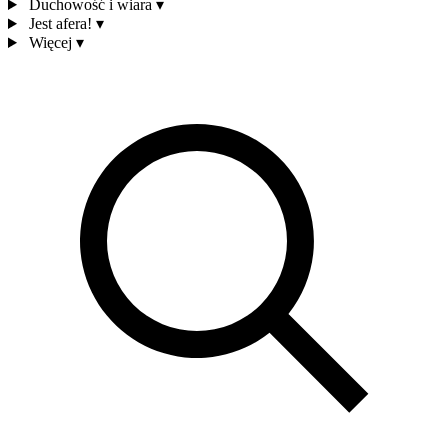
Duchowość i wiara
▾
Jest afera!
▾
Więcej
▾