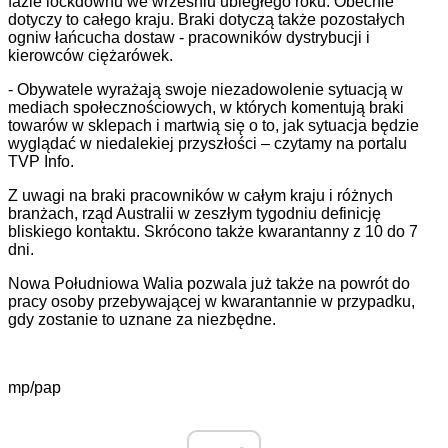
fazie lockdownu we wrześniu ubiegłego roku. Obecnie
dotyczy to całego kraju. Braki dotyczą także pozostałych
ogniw łańcucha dostaw - pracowników dystrybucji i
kierowców ciężarówek.
- Obywatele wyrażają swoje niezadowolenie sytuacją w
mediach społecznościowych, w których komentują braki
towarów w sklepach i martwią się o to, jak sytuacja będzie
wyglądać w niedalekiej przyszłości – czytamy na portalu
TVP Info.
Z uwagi na braki pracowników w całym kraju i różnych
branżach, rząd Australii w zeszłym tygodniu definicję
bliskiego kontaktu. Skrócono także kwarantanny z 10 do 7
dni.
Nowa Południowa Walia pozwala już także na powrót do
pracy osoby przebywającej w kwarantannie w przypadku,
gdy zostanie to uznane za niezbędne.
mp/pap