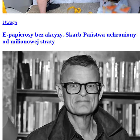
Uwaga
E-papierosy bez akcyzy. Skarb Państwa uchroniony
od milionowej straty