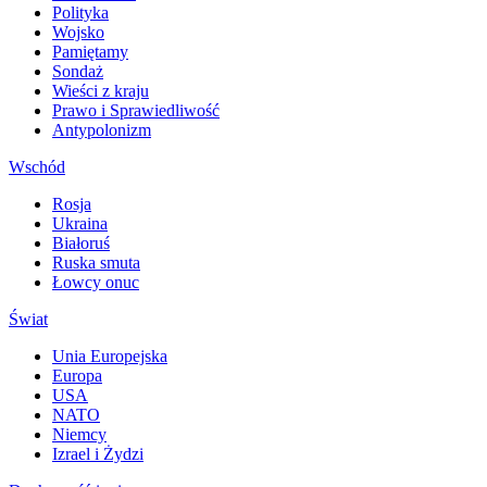
Polityka
Wojsko
Pamiętamy
Sondaż
Wieści z kraju
Prawo i Sprawiedliwość
Antypolonizm
Wschód
Rosja
Ukraina
Białoruś
Ruska smuta
Łowcy onuc
Świat
Unia Europejska
Europa
USA
NATO
Niemcy
Izrael i Żydzi