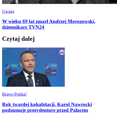
Uwaga
W wieku 69 lat zmarł Andrzej Morozowski,
dziennikarz TVN24
Czytaj dalej
Brawo Polska!
Rok twardej kohabitacji. Karol Nawrocki
podsumuje prezydenturę przed Pałacem