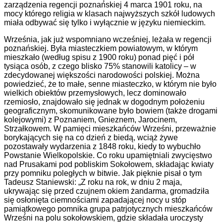
zarządzenia regencji poznańskiej 4 marca 1901 roku, na
mocy którego religia w klasach najwyższych szkół ludowych
miała odbywać się tylko i wyłącznie w języku niemieckim.
Września, jak już wspomniano wcześniej, leżała w regencji
poznańskiej. Była miasteczkiem powiatowym, w którym
mieszkało (według spisu z 1900 roku) ponad pięć i pół
tysiąca osób, z czego blisko 75% stanowili katolicy – w
zdecydowanej większości narodowości polskiej. Można
powiedzieć, że to małe, senne miasteczko, w którym nie było
wielkich obiektów przemysłowych, lecz dominowało
rzemiosło, znajdowało się jednak w dogodnym położeniu
geograficznym, skomunikowane było bowiem (także drogami
kolejowymi) z Poznaniem, Gnieznem, Jarocinem,
Strzałkowem. W pamięci mieszkańców Wrześni, przeważnie
borykających się na co dzień z biedą, wciąż żywe
pozostawały wydarzenia z 1848 roku, kiedy to wybuchło
Powstanie Wielkopolskie. Co roku upamiętniali zwycięstwo
nad Prusakami pod pobliskim Sokołowem, składając kwiaty
przy pomniku poległych w bitwie. Jak pięknie pisał o tym
Tadeusz Staniewski: „Z roku na rok, w dniu 2 maja,
ukrywając się przed czujnem okiem żandarma, gromadziła
się osłonięta ciemnościami zapadającej nocy u stóp
pamiątkowego pomnika grupa patrjotycznych mieszkańców
Wrześni na polu sokołowskiem, gdzie składała uroczysty