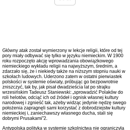
Główny atak został wymierzony w lekcje religii, które od tej
pory miały odbywać się tylko w języku niemieckim. W 1900
roku rozpoczęto akcję wprowadzania obowiązkowego
niemieckiego wykładu religii na najwyższym, średnim, a
zdarzało się, że i niekiedy także na niższym stopniu nauki w
szkołach ludowych. Uderzono zatem w ostatni pierwiastek
polskości w systemie oświaty, próbując go bezpowrotnie
zniszczyć, tak by, jak pisał dwadzieścia lat po strajku
wrzesińskim Tadeusz Staniewski: „sprowadzić Polaków do
roli helotów, odciąć ich od źródeł i ognisk własnej kultury
narodowej i zgnieść tak, ażeby widząc jedynie nędzę swego
położenia zapragnęli sami korzystać z dobrodziejstw kultury
niemieckiej i, zaniechawszy własnego ducha, stali się
dobrymi Prusakami”2.
Antypolska polityka w systemie szkolnictwa nie ograniczyła