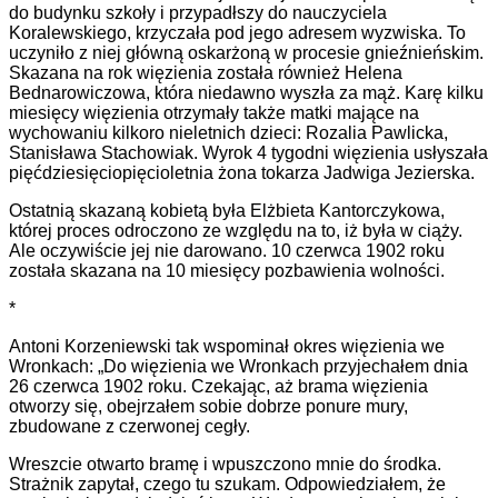
do budynku szkoły i przypadłszy do nauczyciela
Koralewskiego, krzyczała pod jego adresem wyzwiska. To
uczyniło z niej główną oskarżoną w procesie gnieźnieńskim.
Skazana na rok więzienia została również Helena
Bednarowiczowa, która niedawno wyszła za mąż. Karę kilku
miesięcy więzienia otrzymały także matki mające na
wychowaniu kilkoro nieletnich dzieci: Rozalia Pawlicka,
Stanisława Stachowiak. Wyrok 4 tygodni więzienia usłyszała
pięćdziesięciopięcioletnia żona tokarza Jadwiga Jezierska.
Ostatnią skazaną kobietą była Elżbieta Kantorczykowa,
której proces odroczono ze względu na to, iż była w ciąży.
Ale oczywiście jej nie darowano. 10 czerwca 1902 roku
została skazana na 10 miesięcy pozbawienia wolności.
*
Antoni Korzeniewski tak wspominał okres więzienia we
Wronkach: „Do więzienia we Wronkach przyjechałem dnia
26 czerwca 1902 roku. Czekając, aż brama więzienia
otworzy się, obejrzałem sobie dobrze ponure mury,
zbudowane z czerwonej cegły.
Wreszcie otwarto bramę i wpuszczono mnie do środka.
Strażnik zapytał, czego tu szukam. Odpowiedziałem, że