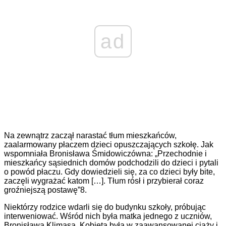
ad
Na zewnątrz zaczął narastać tłum mieszkańców,
zaalarmowany płaczem dzieci opuszczających szkołę. Jak
wspomniała Bronisława Śmidowiczówna: „Przechodnie i
mieszkańcy sąsiednich domów podchodzili do dzieci i pytali
o powód płaczu. Gdy dowiedzieli się, za co dzieci były bite,
zaczęli wygrażać katom […]. Tłum rósł i przybierał coraz
groźniejszą postawę”8.
Niektórzy rodzice wdarli się do budynku szkoły, próbując
interweniować. Wśród nich była matka jednego z uczniów,
Bronisława Klimasa. Kobieta była w zaawansowanej ciąży i