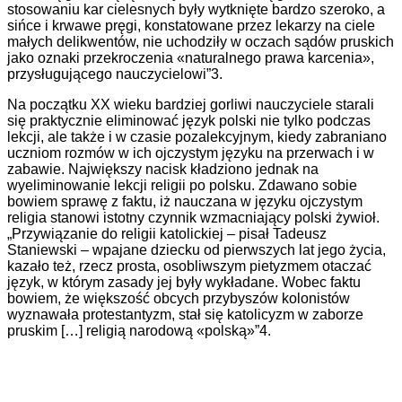
stosowaniu kar cielesnych były wytknięte bardzo szeroko, a
sińce i krwawe pręgi, konstatowane przez lekarzy na ciele
małych delikwentów, nie uchodziły w oczach sądów pruskich
jako oznaki przekroczenia «naturalnego prawa karcenia»,
przysługującego nauczycielowi”3.
Na początku XX wieku bardziej gorliwi nauczyciele starali
się praktycznie eliminować język polski nie tylko podczas
lekcji, ale także i w czasie pozalekcyjnym, kiedy zabraniano
uczniom rozmów w ich ojczystym języku na przerwach i w
zabawie. Największy nacisk kładziono jednak na
wyeliminowanie lekcji religii po polsku. Zdawano sobie
bowiem sprawę z faktu, iż nauczana w języku ojczystym
religia stanowi istotny czynnik wzmacniający polski żywioł.
„Przywiązanie do religii katolickiej – pisał Tadeusz
Staniewski – wpajane dziecku od pierwszych lat jego życia,
kazało też, rzecz prosta, osobliwszym pietyzmem otaczać
język, w którym zasady jej były wykładane. Wobec faktu
bowiem, że większość obcych przybyszów kolonistów
wyznawała protestantyzm, stał się katolicyzm w zaborze
pruskim […] religią narodową «polską»”4.