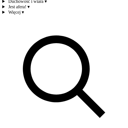
Duchowość i wiara
▾
Jest afera!
▾
Więcej
▾