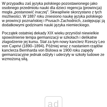
W przypadku zaś języka polskiego pozostawionego jako
osobnego przedmiotu nauki dla dzieci regencja (prowincja)
mogła „postanowić inaczej”. Skwapliwie skorzystano z tych
możliwości. W 1887 roku zniesiono naukę języka polskiego
w prowincji poznańskiej i Prusach Zachodnich, zastępując ją
dodatkowymi godzinami nauki języka niemieckiego.
Początek ostatniej dekady XIX wieku przyniósł niewielkie
spowolnienie tempa germanizacji w szkołach i delikatne
złagodzenie jej kursu. Stał za tym nowy kanclerz Rzeszy Leo
von Caprivi (1890–1894). Później wraz z nastaniem rządów
kanclerza Bernharda von Bülowa w 1900 roku zapędy
germanizacyjne jednak odżyły i uderzyły w szkoły ludowe ze
wzmożoną siłą.
ad