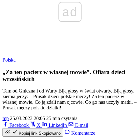
ad
Polska
„Za ten pacierz w własnej mowie”. Ofiara dzieci
wrzesińskich
Tam od Gniezna i od Warty Biją głosy w świat otwarty, Biją głosy,
ziemia jęczy: – Prusak dzieci polskie męczy! Za ten pacierz w
własnej mowie, Co ją zdali nam ojcowie, Co go nas uczyły matki, –
Prusak męczy polskie dziatki!
mp
25.03.2023 20:05
25 min czytania
Facebook
X
LinkedIn
E-mail
Komentarze
Kopiuj link
Skopiowano