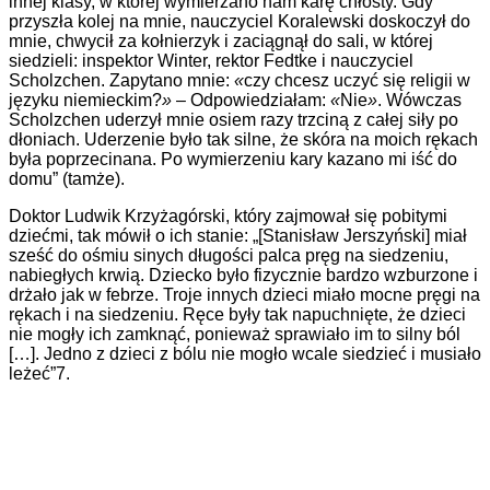
innej klasy, w której wymierzano nam karę chłosty. Gdy
przyszła kolej na mnie, nauczyciel Koralewski doskoczył do
mnie, chwycił za kołnierzyk i zaciągnął do sali, w której
siedzieli: inspektor Winter, rektor Fedtke i nauczyciel
Scholzchen. Zapytano mnie:
«
czy chcesz uczyć się religii w
języku niemieckim?
»
– Odpowiedziałam:
«
Nie
»
. Wówczas
Scholzchen uderzył mnie osiem razy trzciną z całej siły po
dłoniach. Uderzenie było tak silne, że skóra na moich rękach
była poprzecinana. Po wymierzeniu kary kazano mi iść do
domu” (tamże).
Doktor Ludwik Krzyżagórski, który zajmował się pobitymi
dziećmi, tak mówił o ich stanie: „[Stanisław Jerszyński] miał
sześć do ośmiu sinych długości palca pręg na siedzeniu,
nabiegłych krwią. Dziecko było fizycznie bardzo wzburzone i
drżało jak w febrze. Troje innych dzieci miało mocne pręgi na
rękach i na siedzeniu. Ręce były tak napuchnięte, że dzieci
nie mogły ich zamknąć, ponieważ sprawiało im to silny ból
[…]. Jedno z dzieci z bólu nie mogło wcale siedzieć i musiało
leżeć”7.