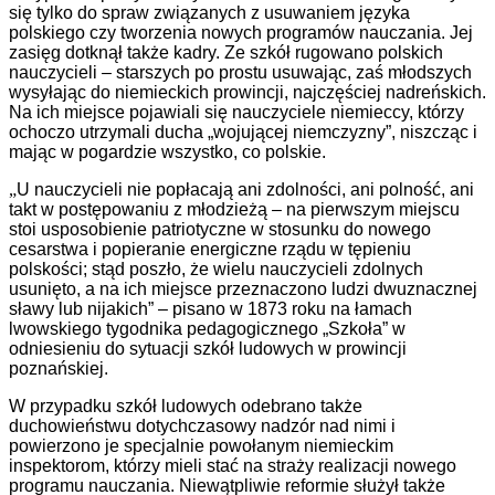
się tylko do spraw związanych z usuwaniem języka
polskiego czy tworzenia nowych programów nauczania. Jej
zasięg dotknął także kadry. Ze szkół rugowano polskich
nauczycieli – starszych po prostu usuwając, zaś młodszych
wysyłając do niemieckich prowincji, najczęściej nadreńskich.
Na ich miejsce pojawiali się nauczyciele niemieccy, którzy
ochoczo utrzymali ducha „wojującej niemczyzny”, niszcząc i
mając w pogardzie wszystko, co polskie.
„
U nauczycieli nie popłacają ani zdolności, ani polność, ani
takt w postępowaniu z młodzieżą – na pierwszym miejscu
stoi usposobienie patriotyczne w stosunku do nowego
cesarstwa i popieranie energiczne rządu w tępieniu
polskości; stąd poszło, że wielu nauczycieli zdolnych
usunięto, a na ich miejsce przeznaczono ludzi dwuznacznej
sławy lub nijakich” – pisano w 1873 roku na łamach
lwowskiego tygodnika pedagogicznego „Szkoła” w
odniesieniu do sytuacji szkół ludowych w prowincji
poznańskiej.
W przypadku szkół ludowych odebrano także
duchowieństwu dotychczasowy nadzór nad nimi i
powierzono je specjalnie powołanym niemieckim
inspektorom, którzy mieli stać na straży realizacji nowego
programu nauczania. Niewątpliwie reformie służył także