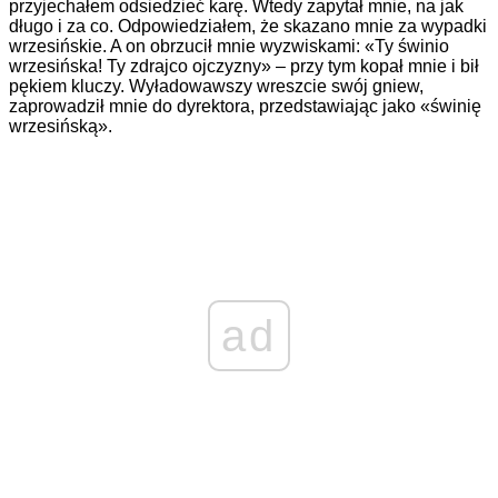
przyjechałem odsiedzieć karę. Wtedy zapytał mnie, na jak
długo i za co. Odpowiedziałem, że skazano mnie za wypadki
wrzesińskie. A on obrzucił mnie wyzwiskami: «Ty świnio
wrzesińska! Ty zdrajco ojczyzny» – przy tym kopał mnie i bił
pękiem kluczy. Wyładowawszy wreszcie swój gniew,
zaprowadził mnie do dyrektora, przedstawiając jako «świnię
wrzesińską».
ad