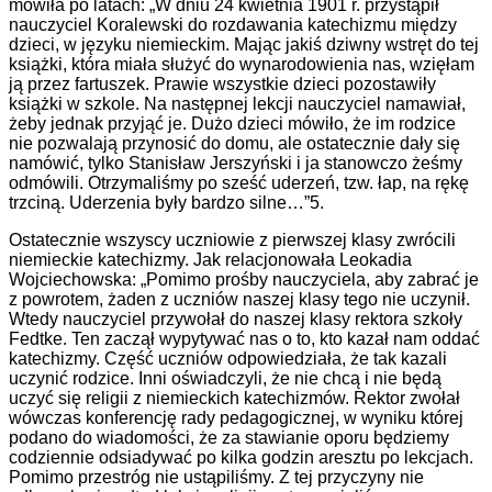
mówiła po latach: „W dniu 24 kwietnia 1901 r. przystąpił
nauczyciel Koralewski do rozdawania katechizmu między
dzieci, w języku niemieckim. Mając jakiś dziwny wstręt do tej
książki, która miała służyć do wynarodowienia nas, wzięłam
ją przez fartuszek. Prawie wszystkie dzieci pozostawiły
książki w szkole. Na następnej lekcji nauczyciel namawiał,
żeby jednak przyjąć je. Dużo dzieci mówiło, że im rodzice
nie pozwalają przynosić do domu, ale ostatecznie dały się
namówić, tylko Stanisław Jerszyński i ja stanowczo żeśmy
odmówili. Otrzymaliśmy po sześć uderzeń, tzw. łap, na rękę
trzciną. Uderzenia były bardzo silne…”5.
Ostatecznie wszyscy uczniowie z pierwszej klasy zwrócili
niemieckie katechizmy. Jak relacjonowała Leokadia
Wojciechowska: „Pomimo prośby nauczyciela, aby zabrać je
z powrotem, żaden z uczniów naszej klasy tego nie uczynił.
Wtedy nauczyciel przywołał do naszej klasy rektora szkoły
Fedtke. Ten zaczął wypytywać nas o to, kto kazał nam oddać
katechizmy. Część uczniów odpowiedziała, że tak kazali
uczynić rodzice. Inni oświadczyli, że nie chcą i nie będą
uczyć się religii z niemieckich katechizmów. Rektor zwołał
wówczas konferencję rady pedagogicznej, w wyniku której
podano do wiadomości, że za stawianie oporu będziemy
codziennie odsiadywać po kilka godzin aresztu po lekcjach.
Pomimo przestróg nie ustąpiliśmy. Z tej przyczyny nie