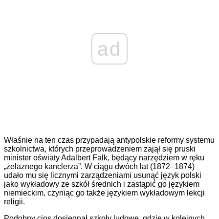
ad
Właśnie na ten czas przypadają antypolskie reformy systemu
szkolnictwa, których przeprowadzeniem zajął się pruski
minister oświaty Adalbert Falk, będący narzędziem w ręku
„żelaznego kanclerza”. W ciągu dwóch lat (1872–1874)
udało mu się licznymi zarządzeniami usunąć język polski
jako wykładowy ze szkół średnich i zastąpić go językiem
niemieckim, czyniąc go także językiem wykładowym lekcji
religii.
Podobny cios dosięgnął szkoły ludowe, gdzie w kolejnych