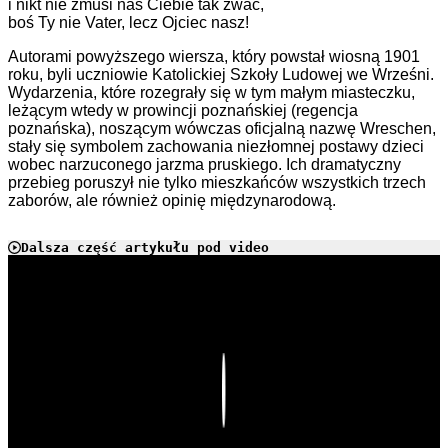
i nikt nie zmusi nas Ciebie tak zwać,
boś Ty nie Vater, lecz Ojciec nasz!
Autorami powyższego wiersza, który powstał wiosną 1901
roku, byli uczniowie Katolickiej Szkoły Ludowej we Wrześni.
Wydarzenia, które rozegrały się w tym małym miasteczku,
leżącym wtedy w prowincji poznańskiej (regencja
poznańska), noszącym wówczas oficjalną nazwę Wreschen,
stały się symbolem zachowania niezłomnej postawy dzieci
wobec narzuconego jarzma pruskiego. Ich dramatyczny
przebieg poruszył nie tylko mieszkańców wszystkich trzech
zaborów, ale również opinię międzynarodową.
Dalsza część artykułu pod video
Play