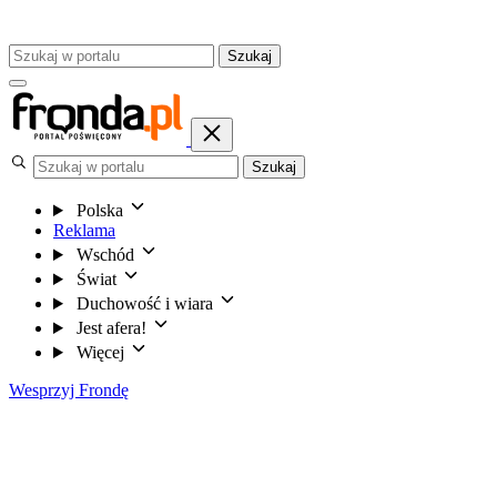
Szukaj
Szukaj
Polska
Reklama
Wschód
Świat
Duchowość i wiara
Jest afera!
Więcej
Wesprzyj Frondę