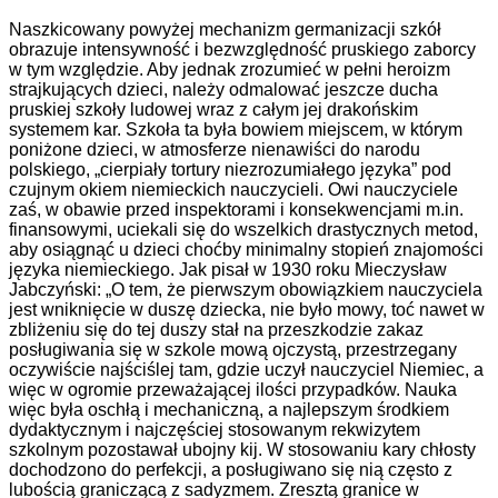
Naszkicowany powyżej mechanizm germanizacji szkół
obrazuje intensywność i bezwzględność pruskiego zaborcy
w tym względzie. Aby jednak zrozumieć w pełni heroizm
strajkujących dzieci, należy odmalować jeszcze ducha
pruskiej szkoły ludowej wraz z całym jej drakońskim
systemem kar. Szkoła ta była bowiem miejscem, w którym
poniżone dzieci, w atmosferze nienawiści do narodu
polskiego, „cierpiały tortury niezrozumiałego języka” pod
czujnym okiem niemieckich nauczycieli. Owi nauczyciele
zaś, w obawie przed inspektorami i konsekwencjami m.in.
finansowymi, uciekali się do wszelkich drastycznych metod,
aby osiągnąć u dzieci choćby minimalny stopień znajomości
języka niemieckiego. Jak pisał w 1930 roku Mieczysław
Jabczyński: „O tem, że pierwszym obowiązkiem nauczyciela
jest wniknięcie w duszę dziecka, nie było mowy, toć nawet w
zbliżeniu się do tej duszy stał na przeszkodzie zakaz
posługiwania się w szkole mową ojczystą, przestrzegany
oczywiście najściślej tam, gdzie uczył nauczyciel Niemiec, a
więc w ogromie przeważającej ilości przypadków. Nauka
więc była oschłą i mechaniczną, a najlepszym środkiem
dydaktycznym i najczęściej stosowanym rekwizytem
szkolnym pozostawał ubojny kij. W stosowaniu kary chłosty
dochodzono do perfekcji, a posługiwano się nią często z
lubością graniczącą z sadyzmem. Zresztą granice w