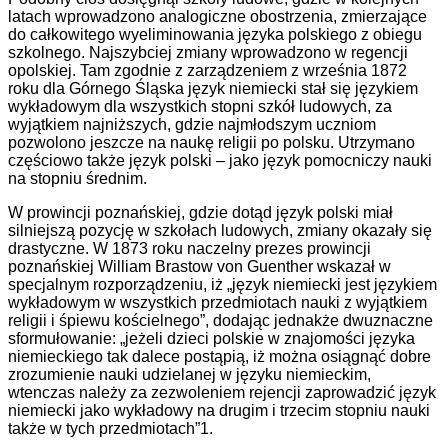
latach wprowadzono analogiczne obostrzenia, zmierzające
do całkowitego wyeliminowania języka polskiego z obiegu
szkolnego. Najszybciej zmiany wprowadzono w regencji
opolskiej. Tam zgodnie z zarządzeniem z września 1872
roku dla Górnego Śląska język niemiecki stał się językiem
wykładowym dla wszystkich stopni szkół ludowych, za
wyjątkiem najniższych, gdzie najmłodszym uczniom
pozwolono jeszcze na naukę religii po polsku. Utrzymano
częściowo także język polski – jako język pomocniczy nauki
na stopniu średnim.
W prowincji poznańskiej, gdzie dotąd język polski miał
silniejszą pozycję w szkołach ludowych, zmiany okazały się
drastyczne. W 1873 roku naczelny prezes prowincji
poznańskiej William Brastow von Guenther wskazał w
specjalnym rozporządzeniu, iż „język niemiecki jest językiem
wykładowym w wszystkich przedmiotach nauki z wyjątkiem
religii i śpiewu kościelnego”, dodając jednakże dwuznaczne
sformułowanie: „jeżeli dzieci polskie w znajomości języka
niemieckiego tak dalece postąpią, iż można osiągnąć dobre
zrozumienie nauki udzielanej w języku niemieckim,
wtenczas należy za zezwoleniem rejencji zaprowadzić język
niemiecki jako wykładowy na drugim i trzecim stopniu nauki
także w tych przedmiotach”1.