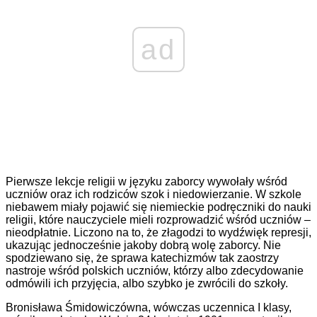
ad
Pierwsze lekcje religii w języku zaborcy wywołały wśród
uczniów oraz ich rodziców szok i niedowierzanie. W szkole
niebawem miały pojawić się niemieckie podręczniki do nauki
religii, które nauczyciele mieli rozprowadzić wśród uczniów –
nieodpłatnie. Liczono na to, że złagodzi to wydźwięk represji,
ukazując jednocześnie jakoby dobrą wolę zaborcy. Nie
spodziewano się, że sprawa katechizmów tak zaostrzy
nastroje wśród polskich uczniów, którzy albo zdecydowanie
odmówili ich przyjęcia, albo szybko je zwrócili do szkoły.
Bronisława Śmidowiczówna, wówczas uczennica I klasy,