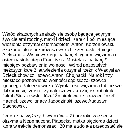
Wśród skazanych znalazły się osoby będące jedynymi
żywicielami rodziny, matki i dzieci. Karę 4 i pół miesiąca
więzienia otrzymał czternastoletni Antoni Korzeniewski.
Skazano także uczniów szewskich: szesnastoletniego
Aleksandra Wiśniewskiego na karę 4 tygodni więzienia i
osiemnastoletniego Franciszka Musielaka na karę 9
miesięcy pozbawienia wolności. Wśród pozostałych
mężczyzn karę 2 lat więzienia otrzymał rzeźnik Władysław
Dzieciuchowicz i szewc Antoni Chojnacki. Na rok i trzy
miesiące pozbawienia wolności sąd skazał szewca
Ignacego Balcerkiewicza. Wyroki roku więzienia lub niższe
(kilkumiesięczne) otrzymali: szewc Jan Ziętek, robotnik
Jakub Sierakowski, Józef Żołnierkiewicz, krawiec Józef
Haenel, szewc Ignacy Jagodziński, szewc Augustyn
Stachowski.
Jeden z najwyższych wyroków – 2 i pół roku więzienia
otrzymała Nepomucena Piasecka, matka pięciorga dzieci,
która w trakcie demonstracji 20 maja zdołała przedostać się