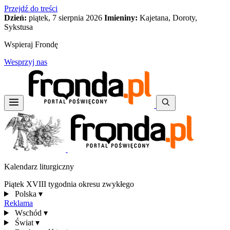
Przejdź do treści
Dzień:
piątek, 7 sierpnia 2026
Imieniny:
Kajetana, Doroty,
Sykstusa
Wspieraj Frondę
Wesprzyj nas
Kalendarz liturgiczny
Piątek XVIII tygodnia okresu zwykłego
Polska
▾
Reklama
Wschód
▾
Świat
▾