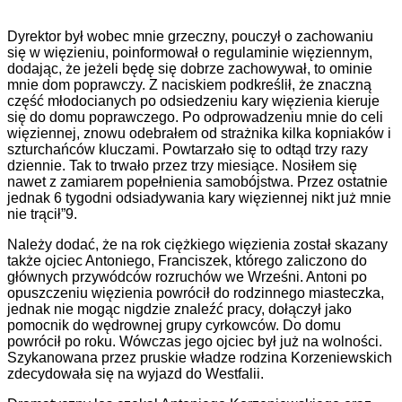
Dyrektor był wobec mnie grzeczny, pouczył o zachowaniu
się w więzieniu, poinformował o regulaminie więziennym,
dodając, że jeżeli będę się dobrze zachowywał, to ominie
mnie dom poprawczy. Z naciskiem podkreślił, że znaczną
część młodocianych po odsiedzeniu kary więzienia kieruje
się do domu poprawczego. Po odprowadzeniu mnie do celi
więziennej, znowu odebrałem od strażnika kilka kopniaków i
szturchańców kluczami. Powtarzało się to odtąd trzy razy
dziennie. Tak to trwało przez trzy miesiące. Nosiłem się
nawet z zamiarem popełnienia samobójstwa. Przez ostatnie
jednak 6 tygodni odsiadywania kary więziennej nikt już mnie
nie trącił”9.
Należy dodać, że na rok ciężkiego więzienia został skazany
także ojciec Antoniego, Franciszek, którego zaliczono do
głównych przywódców rozruchów we Wrześni. Antoni po
opuszczeniu więzienia powrócił do rodzinnego miasteczka,
jednak nie mogąc nigdzie znaleźć pracy, dołączył jako
pomocnik do wędrownej grupy cyrkowców. Do domu
powrócił po roku. Wówczas jego ojciec był już na wolności.
Szykanowana przez pruskie władze rodzina Korzeniewskich
zdecydowała się na wyjazd do Westfalii.