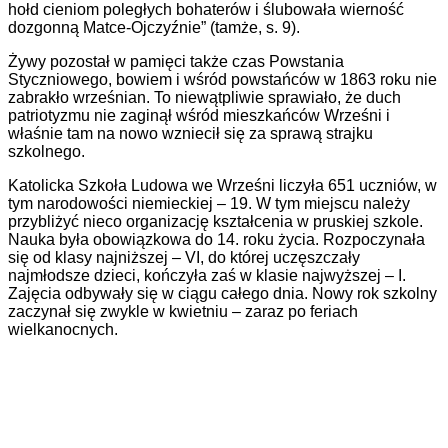
hołd cieniom poległych bohaterów i ślubowała wierność
dozgonną Matce-Ojczyźnie” (tamże, s. 9).
Żywy pozostał w pamięci także czas Powstania
Styczniowego, bowiem i wśród powstańców w 1863 roku nie
zabrakło wrześnian. To niewątpliwie sprawiało, że duch
patriotyzmu nie zaginął wśród mieszkańców Wrześni i
właśnie tam na nowo wzniecił się za sprawą strajku
szkolnego.
Katolicka Szkoła Ludowa we Wrześni liczyła 651 uczniów, w
tym narodowości niemieckiej – 19. W tym miejscu należy
przybliżyć nieco organizację kształcenia w pruskiej szkole.
Nauka była obowiązkowa do 14. roku życia. Rozpoczynała
się od klasy najniższej – VI, do której uczęszczały
najmłodsze dzieci, kończyła zaś w klasie najwyższej – I.
Zajęcia odbywały się w ciągu całego dnia. Nowy rok szkolny
zaczynał się zwykle w kwietniu – zaraz po feriach
wielkanocnych.