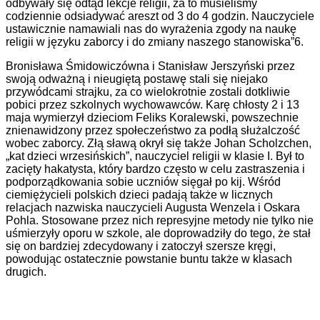
odbywały się odtąd lekcje religii, za to musieliśmy
codziennie odsiadywać areszt od 3 do 4 godzin. Nauczyciele
ustawicznie namawiali nas do wyrażenia zgody na naukę
religii w języku zaborcy i do zmiany naszego stanowiska”6.
Bronisława Śmidowiczówna i Stanisław Jerszyński przez
swoją odważną i nieugiętą postawę stali się niejako
przywódcami strajku, za co wielokrotnie zostali dotkliwie
pobici przez szkolnych wychowawców. Karę chłosty 2 i 13
maja wymierzył dzieciom Feliks Koralewski, powszechnie
znienawidzony przez społeczeństwo za podłą służalczość
wobec zaborcy. Złą sławą okrył się także Johan Scholzchen,
„kat dzieci wrzesińskich”, nauczyciel religii w klasie I. Był to
zacięty hakatysta, który bardzo często w celu zastraszenia i
podporządkowania sobie uczniów sięgał po kij. Wśród
ciemiężycieli polskich dzieci padają także w licznych
relacjach nazwiska nauczycieli Augusta Wenzela i Oskara
Pohla. Stosowane przez nich represyjne metody nie tylko nie
uśmierzyły oporu w szkole, ale doprowadziły do tego, że stał
się on bardziej zdecydowany i zatoczył szersze kręgi,
powodując ostatecznie powstanie buntu także w klasach
drugich.