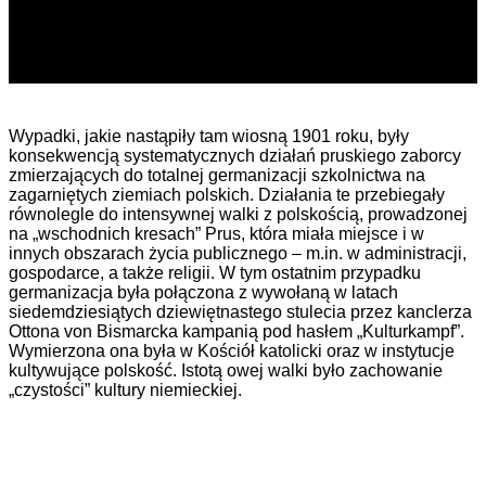
Wypadki, jakie nastąpiły tam wiosną 1901 roku, były
konsekwencją systematycznych działań pruskiego zaborcy
zmierzających do totalnej germanizacji szkolnictwa na
zagarniętych ziemiach polskich. Działania te przebiegały
równolegle do intensywnej walki z polskością, prowadzonej
na „wschodnich kresach” Prus, która miała miejsce i w
innych obszarach życia publicznego – m.in. w administracji,
gospodarce, a także religii. W tym ostatnim przypadku
germanizacja była połączona z wywołaną w latach
siedemdziesiątych dziewiętnastego stulecia przez kanclerza
Ottona von Bismarcka kampanią pod hasłem „Kulturkampf”.
Wymierzona ona była w Kościół katolicki oraz w instytucje
kultywujące polskość. Istotą owej walki było zachowanie
„czystości” kultury niemieckiej.