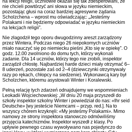
na lekcji religii, uczniowie okazali się tak zdesperowani, że
nie chcieli powtórzyć ani słowa w języku niemieckim,
pozostając głusi na coraz bardziej agresywne żądania
Scholzchena – wprost mu oświadczając: „Jesteśmy
Polakami i nie będziemy odpowiadać w języku niemieckim
na lekcjach religii”.
Nie złagodził tego oporu dwugodzinny areszt zarządzony
przez Wintera. Podczas niego 26 niepokornych uczniów
miało nauczyć się po niemiecku pieśni „Kto się w opiekę”. O
godz. 12.00 zwolniono do domu tych, którzy wykonali
zadanie. Dla 14 uczniów, którzy tego nie zrobili, inspektor
zarządził chłostę. Najbardziej harde dzieci miały otrzymać 6–
8 uderzeń, pozostałe zaś od 2–4 (dziewczynki otrzymywały
razy po rękach, chłopcy na siedzenie). Wykonawcą kary był
Scholzchen, któremu asystowali Winter i Koralewski.
Pełną relację tych zdarzeń odnajdujemy we wspomnieniach
Leokadii Wojciechowskiej: „W dniu 20 maja przyszedł do
szkoły inspektor szkolny Winter i powiedział do nas:
«
Ihr seid
Deutsche
»
[wy jesteście Niemcami – przyp. red.]. Na to
wszyscy chórem krzyknęli:
«
My jesteśmy Polakami
»
. Mimo
namowy ze strony inspektora stanowczo odmówiliśmy
przyjęcia katechizmów. Inspektor wyszedł z klasy. Po
upływie pewnego czasu wywoływano nas pojedynczo do